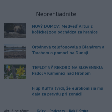
Neprehliadnite
NOVÝ DOMOV: Medveď Artur z
košickej zoo odchádza za hranice
Orbánová telefonovala s Blanárom a
Tarabom o pomoci na Dunaji
TEPLOTNÝ REKORD NA SLOVENSKU:
Padol v Kamenici nad Hronom
Filip Kuffa tvrdí, že eurokomisia mu
dala za pravdu pri zonácii
Aktuálne témy:
Kvízy
Podcasty
Rok Ľ.Štúra