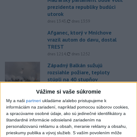
prezidenta republiky budúci
utorok
aktualizované
dnes 13:43
,
dnes 13:59
Afganec, ktorý v Mníchove
vrazil autom do davu, dostal
TREST
aktualizované
dnes 12:14
,
dnes 12:52
Západný Balkán sužujú
rozsiahle požiare, teploty
stúpli na 40 stupňov
dnes 13:00
Vážime si vaše súkromie
Vozinha dostal veľkolepú
My a naši
partneri
ukladáme a/alebo pristupujeme k
prezentáciu, dres mu priniesol
informáciám na zariadení, napríklad pomocou súborov cookies,
parašutista
a spracúvame osobné údaje, ako sú jedinečné identifikátory a
dnes 11:40
štandardné informácie odosielané zariadením na
personalizovanú reklamu a obsah, meranie reklamy a obsahu,
Deväť Slovákov zabojuje na ME
prieskumy publika a vývoj služieb.
S vaším povolením môže