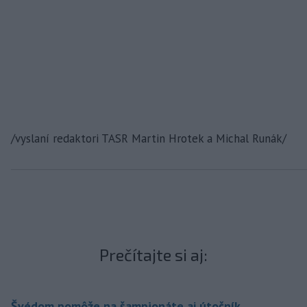
/vyslaní redaktori TASR Martin Hrotek a Michal Runák/
Prečítajte si aj:
Švédom pomôže na šampionáte aj útočník