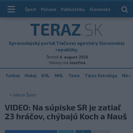
Index
Šport
Počasie
Publicistika
Slovensko
Zahranič
TERAZ
.SK
Spravodajský portál Tlačovej agentúry Slovenskej
republiky
Štvrtok
6. august 2026
Meniny má
Jozefína
Futbal
Hokej
KHL
NHL
Tenis
Tipos Extraliga
Niké 
< sekcia
Šport
VIDEO: Na súpiske SR je zatiaľ
23 hráčov, chýbajú Koch a Nauš