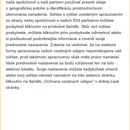
v Paríži o čo najlepšie výsledky
naša spoločnosť a naši partneri používať presné údaje
dnes 13:05
o geografickej polohe a identifikáciu prostredníctvom
skenovania zariadenia. Súhlas s vyššie uvedeným spracúvaním
Práve teraz
zo strany našej spoločnosti a našich 824 partnerov môžete
poskytnúť kliknutím na príslušné tlačidlo. Skôr než súhlas
-
Podpredsedníčka vykonávajúca funkciu predsedu
13:41
poskytnete, môžete kliknutím jeho poskytnutie odmietnuť alebo
maďarského
Národného zhromaždenia Anikó Hallerová Nagyová vo
si preštudovať podrobnejšie informácie a zmeniť svoje
štvrtok oznámila, že v súlade s návrhom poslaneckého klubu vládnej
prednostné nastavenia.
Zoberte na vedomie, že na niektoré
strany Tisza rozhodne zákonodarný zbor o novej hlave štátu na
formy spracúvania vašich osobných údajov nepotrebujeme váš
budúci utorok.
súhlas, proti takémuto spracovaniu však máte právo namietať.
Vaše prednostné nastavenia sa budú vzťahovať len na túto
webovú lokalitu. Svoje nastavenia môžete kedykoľvek zmeniť
Viac
Videá a prenosy TASR TV
alebo svoj súhlas odvolať návratom na túto webovú stránku
kliknutím na tlačidlo „Ochrana osobných údajov“ v dolnej časti
stránky.
Deväť Slovákov zabojuje na ME v Paríži
o čo najlepšie výsledky
Viac
Najčítanejšie