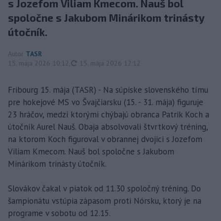
s Jozefom Viliam Kmecom. Nauš bol
spoločne s Jakubom Minárikom trinásty
útočník.
Autor
TASR
aktualizované
15. mája 2026 10:12
,
15. mája 2026 12:12
Fribourg 15. mája (TASR) - Na súpiske slovenského tímu
pre hokejové MS vo Švajčiarsku (15. - 31. mája) figuruje
23 hráčov, medzi ktorými chýbajú obranca Patrik Koch a
útočník Aurel Nauš. Obaja absolvovali štvrtkový tréning,
na ktorom Koch figuroval v obrannej dvojici s Jozefom
Viliam Kmecom. Nauš bol spoločne s Jakubom
Minárikom trinásty útočník.
Slovákov čakal v piatok od 11.30 spoločný tréning. Do
šampionátu vstúpia zápasom proti Nórsku, ktorý je na
programe v sobotu od 12.15.