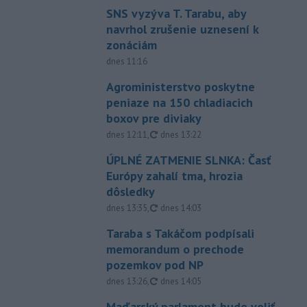
SNS vyzýva T. Tarabu, aby
navrhol zrušenie uznesení k
zonáciám
dnes 11:16
Agroministerstvo poskytne
peniaze na 150 chladiacich
boxov pre diviaky
aktualizované
dnes 12:11
,
dnes 13:22
ÚPLNÉ ZATMENIE SLNKA: Časť
Európy zahalí tma, hrozia
dôsledky
aktualizované
dnes 13:35
,
dnes 14:03
Taraba s Takáčom podpísali
memorandum o prechode
pozemkov pod NP
aktualizované
dnes 13:26
,
dnes 14:05
Maďarský parlament bude voliť