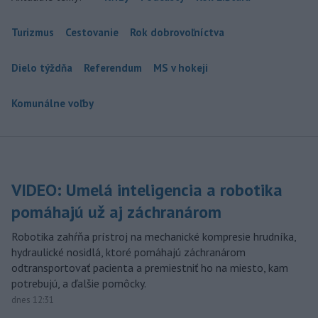
Turizmus
Cestovanie
Rok dobrovoľníctva
Dielo týždňa
Referendum
MS v hokeji
Komunálne voľby
VIDEO: Umelá inteligencia a robotika
pomáhajú už aj záchranárom
Robotika zahŕňa prístroj na mechanické kompresie hrudníka,
hydraulické nosidlá, ktoré pomáhajú záchranárom
odtransportovať pacienta a premiestniť ho na miesto, kam
potrebujú, a ďalšie pomôcky.
dnes 12:31