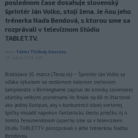
poslednom čase dosahuje slovenský
šprintér Ján Volko, stojí žena. Je ňou jeho
trénerka Naďa Bendová, s ktorou sme sa
rozprávali v televíznom štúdiu
TABLET.TV.
Autor
Tablet.TV/Andy Smatana
10. marca 2018 6:00
Bratislava 10. marca (Teraz.sk) – Šprintér Ján Volko sa
vďaka výkonom na nedávnom halovom svetovom
šampionáte v Birminghame zapísal do kroniky slovenskej
atletiky veľkými písmenami. Vo finále na 60 m štartoval
ako jediný Európan, aby v konkurencii silnej svetovej
špičky obsadil napokon fantastickú šiestu priečku. Aj o
tomto fenomenálnom úspechu sme sa v televíznom
štúdiu TABLET.TV porozprávali s jeho trénerkou Naďou
Bendovou.