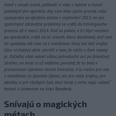
hneď v úvode zranil, poškodil si väzy v kolene a musel
podstúpiť dve operácie. Aby som bola úplne presná, naša
spolupráca sa oficiálne začala v septembri 2013, no pre
spomínané zdravotné problémy sa vrátil do tréningového
procesu až v marci 2014. Keď sa potom, o tri-štyri mesiace
po operáciách, vrátil na tú úroveň, ktorú dosahoval, keď som
ho spoznala, tak sme sa s manželom, ktorý bol tiež svojho
času vrcholový atlét, utvrdili v tom, že niečo v ňom naozaj
je. Začiatky však neboli vôbec jednoduché ani po finančnej
stránke, no teraz si už môžeme povedať, že to bola v
prenesenom význame skvelá investícia. A to nielen pre nás
s manželom, čo športom žijeme, ale pre našu krajinu, pre
atletiku a pre všetkých ľudí, ktorí teraz z neho majú radosť,“
hovorí s úsmevom na tvári Bendová.
Snívajú o magických
métach