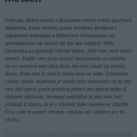
Pred pár dňami uzrela v Bratislave svetlo sveta športová
akadémia, ktorú otvorili práve trénerka Bendová s
manželom Andrejom a Róbertom Kresťankom. Jej
ambasádorom sa nestal nik iný ako najlepší atlét
Slovenska za uplynulý rok Ján Volko.
„Mali sme pocit niečo
zmeniť. Snažili sme sa to zmeniť dovolávaním sa niečoho,
no asi nemáme taký dlhý život, aby sme čakali na zmenu
zhora. Preto sme to skúsili zdola sami od seba. Ústredným
cieľom vzniku akadémie je využiť naše skúsenosti na to, aby
sme dali šancu prežiť podobný príbeh ako zažíva Janko aj
niekomu ďalšiemu. Nemenej podstatné je, aby sme ľudí
prilákali k športu, čo je v dnešnej dobe nesmierne dôležité.
Či sa nám to podarí, neviem, netuším, ale urobíme pre to
všetko.“