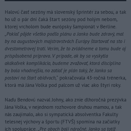
Halovú časť sezóny má slovenský šprintér za sebou, a tak
ho už o pár dní čaká štart sezóny pod holým nebom,
ktorej vrcholom bude európsky šampionát v Berlíne.
„Pokiaľ pôjde všetko podľa plánu a Janko bude zdravý, mal
by na augustových majstrovstvách Európy štartovať na sto i
dvestometrovej trati. Verím, že to zvládneme a tomu bude aj
prispôsobená príprava. V prípade, ak by sa vyskytla
akákoľvek komplikácia, budeme zvažovať, ktorá disciplína
by bola vhodnejšia, no zatiaľ je plán taký, že Janko sa
postaví na štart obidvoch,“
pokračovala 43-ročná trénerka,
ktorá má Jána Volka pod palcom už viac ako štyri roky.
Naďu Bendovú nazval Johny, ako znie dlhoročná prezývka
Jána Volka, v nejednom rozhovore druhou mamou, a tak
nás zaujímalo, ako si sympatická absolventka Fakulty
telesnej výchovy a športu (FTVŠ) spomína na začiatky
ich spolupráce.
„Pre oboch boli náročné. Janko sa totiž