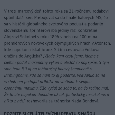
V tretí marcový deň tohto roka sa 21-ročnému rodákovi
splnil ďalší sen. Prebojoval sa do finále halových MS, čo
sa v histórii globálneho svetového podujatia podarilo
slovenskému šprintérovi iba jediný raz. Konkrétne
Alojzovi Sokolovi v roku 1896 v behu na 100 m na
premiérových novovekých olympijských hrách v Aténach,
kde napokon získal bronz. S čím cestovala Volkova
družina do Anglicka?
„Všade, kam cestujeme, ideme s
cieľom podať maximálny výkon a obstáť čo najlepšie. S tým
sme teda išli aj na tohtoročný halový šampionát v
Birminghame, kde sa nám to aj podarilo. Veď Janko sa na
vrcholnom podujatí priblížil na stotinku k svojmu
osobnému maximu, čiže vydal zo seba to, na čo reálne mal.
Že to ale napokon dopadne až tak fantasticky, nečakal veru
nikto z nás,“
rozhovorila sa trénerka Naďa Bendová.
POZRITE SI CELÚ TELEVÍZNU DEBATU S NAĎOU