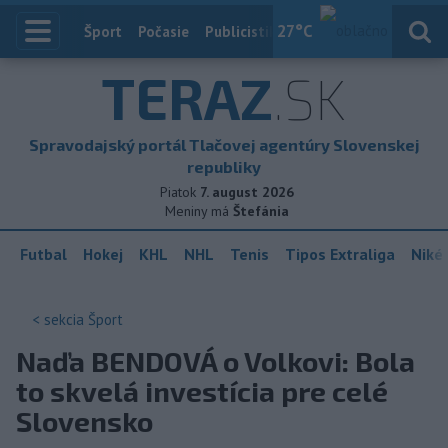
27
°C
Index
Šport
Počasie
Publicistika
Slovensko
Zahranič
TERAZ
.SK
Spravodajský portál Tlačovej agentúry Slovenskej
republiky
Piatok
7. august 2026
Meniny má
Štefánia
Futbal
Hokej
KHL
NHL
Tenis
Tipos Extraliga
Niké 
< sekcia
Šport
Naďa BENDOVÁ o Volkovi: Bola
to skvelá investícia pre celé
Slovensko