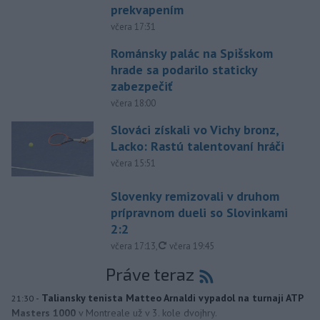
prekvapením
včera 17:31
Románsky palác na Spišskom
hrade sa podarilo staticky
zabezpečiť
včera 18:00
Slováci získali vo Vichy bronz,
Lacko: Rastú talentovaní hráči
včera 15:51
Slovenky remizovali v druhom
prípravnom dueli so Slovinkami
2:2
aktualizované
včera 17:13
,
včera 19:45
Práve teraz
-
Taliansky tenista Matteo Arnaldi vypadol na turnaji ATP
21:30
Masters 1000
v Montreale už v 3. kole dvojhry.