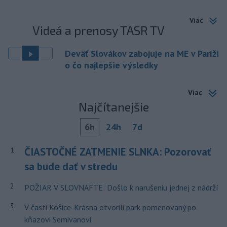
Viac
Videá a prenosy TASR TV
Deväť Slovákov zabojuje na ME v Paríži
o čo najlepšie výsledky
Viac
Najčítanejšie
6h
24h
7d
ČIASTOČNÉ ZATMENIE SLNKA: Pozorovať
1
sa bude dať v stredu
2
POŽIAR V SLOVNAFTE: Došlo k narušeniu jednej z nádrží
3
V časti Košice-Krásna otvorili park pomenovaný po
kňazovi Semivanovi