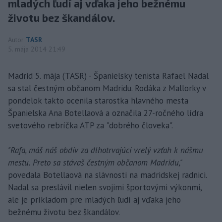
mladých ľudí aj vďaka jeho bežnému
životu bez škandálov.
Autor
TASR
5. mája 2014 21:49
Madrid 5. mája (TASR) - Španielsky tenista Rafael Nadal
sa stal čestným občanom Madridu. Rodáka z Mallorky v
pondelok takto ocenila starostka hlavného mesta
Španielska Ana Botellaová a označila 27-ročného lídra
svetového rebríčka ATP za "dobrého človeka".
"Rafa, máš náš obdiv za dlhotrvajúci vrelý vzťah k nášmu
mestu. Preto sa stávaš čestným občanom Madridu,"
povedala Botellaová na slávnosti na madridskej radnici.
Nadal sa preslávil nielen svojimi športovými výkonmi,
ale je príkladom pre mladých ľudí aj vďaka jeho
bežnému životu bez škandálov.