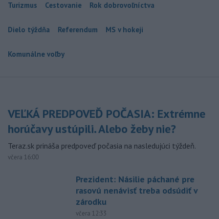
Turizmus
Cestovanie
Rok dobrovoľníctva
Dielo týždňa
Referendum
MS v hokeji
Komunálne voľby
VEĽKÁ PREDPOVEĎ POČASIA: Extrémne
horúčavy ustúpili. Alebo žeby nie?
Teraz.sk prináša predpoveď počasia na nasledujúci týždeň.
včera 16:00
Prezident: Násilie páchané pre
rasovú nenávisť treba odsúdiť v
zárodku
včera 12:33