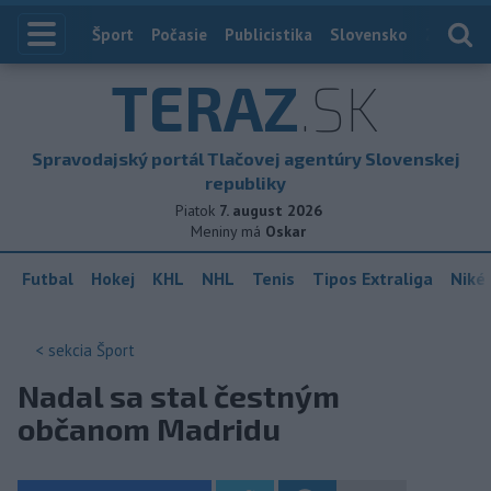
Index
Šport
Počasie
Publicistika
Slovensko
Zahranič
TERAZ
.SK
Spravodajský portál Tlačovej agentúry Slovenskej
republiky
Piatok
7. august 2026
Meniny má
Oskar
Futbal
Hokej
KHL
NHL
Tenis
Tipos Extraliga
Niké 
< sekcia
Šport
Nadal sa stal čestným
občanom Madridu