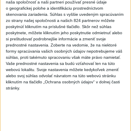
naša spoločnosť a naši partneri používať presné údaje
Politika na sociálnych sieťach
o geografickej polohe a identifikáciu prostredníctvom
skenovania zariadenia. Súhlas s vyššie uvedeným spracúvaním
zo strany našej spoločnosti a našich 824 partnerov môžete
Zobraziť viac
Info
poskytnúť kliknutím na príslušné tlačidlo. Skôr než súhlas
poskytnete, môžete kliknutím jeho poskytnutie odmietnuť alebo
si preštudovať podrobnejšie informácie a zmeniť svoje
Najnovšie videá
Najsledovanejšie videá
prednostné nastavenia.
Zoberte na vedomie, že na niektoré
formy spracúvania vašich osobných údajov nepotrebujeme váš
Kontrolný deň na Spišskom hrade
súhlas, proti takémuto spracovaniu však máte právo namietať.
potvrdil výrazný pokrok...
Vaše prednostné nastavenia sa budú vzťahovať len na túto
dnes 18:09
|
Ministerstvo kultúry SR
|
16
webovú lokalitu. Svoje nastavenia môžete kedykoľvek zmeniť
zobrazení
alebo svoj súhlas odvolať návratom na túto webovú stránku
kliknutím na tlačidlo „Ochrana osobných údajov“ v dolnej časti
⁉️FICO, KDE STE⁉️ČO TIE VAŠE DRÍSTY
stránky.
O BENZÍNE⁉️VŠETKÝCH...
dnes 17:02
|
Jakab Július
|
5852
zobrazení
Taraba: Rozvíjame všetky kúty
Slovenska
dnes 16:57
|
Taraba Tomáš
|
4077
zobrazení
Najnovšie statusy štátnych inštitúcií