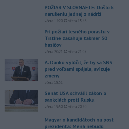
POŽIAR V SLOVNAFTE: Došlo k
narušeniu jednej z nádrží
aktualizované
včera 14:20
,
včera 15:46
Pri požiari lesného porastu v
Trstíne zasahuje takmer 50
hasičov
aktualizované
včera 20:21
,
včera 21:05
A. Danko vylúčil, že by sa SNS
pred voľbami spájala, avizuje
zmeny
včera 18:51
Senát USA schválil zákon o
sankciách proti Rusku
aktualizované
včera 19:50
,
včera 20:20
Magyar o kandidátoch na post
prezidenta: Mená nebudú