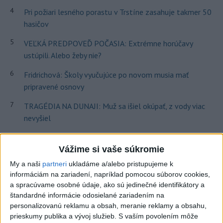
4
Pri požiari lesného porastu v Trstíne zasahuje takmer 50
hasičov
5
VEĽKÁ PREDPOVEĎ POČASIA: Extrémne horúčavy
ustúpili. Alebo žeby nie?
6
Fridrichová: Školy vyučujúce po novom musia mať
pripravené osnovy
7
TRAGÉDIA NA DUNAJI: Muž sa išiel okúpať, z vody viac
nevyšiel
Najnovšie správy na Teraz.sk
Vážime si vaše súkromie
Vyhlásenia
My a naši
partneri
ukladáme a/alebo pristupujeme k
informáciám na zariadení, napríklad pomocou súborov cookies,
Priame prenosy z Národnej rady SR
a spracúvame osobné údaje, ako sú jedinečné identifikátory a
štandardné informácie odosielané zariadením na
personalizovanú reklamu a obsah, meranie reklamy a obsahu,
prieskumy publika a vývoj služieb.
S vaším povolením môže