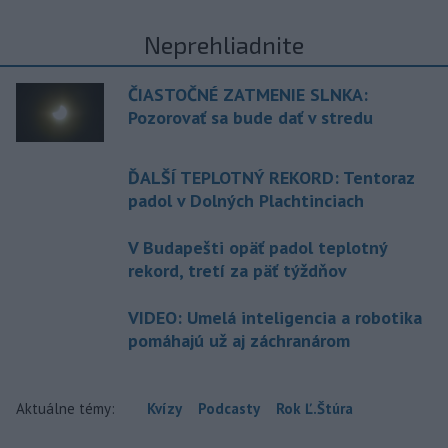
Neprehliadnite
ČIASTOČNÉ ZATMENIE SLNKA:
Pozorovať sa bude dať v stredu
ĎALŠÍ TEPLOTNÝ REKORD: Tentoraz
padol v Dolných Plachtinciach
V Budapešti opäť padol teplotný
rekord, tretí za päť týždňov
VIDEO: Umelá inteligencia a robotika
pomáhajú už aj záchranárom
Aktuálne témy:
Kvízy
Podcasty
Rok Ľ.Štúra