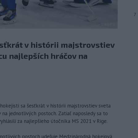
7
sťkrát v histórii majstrovstiev
cu najlepších hráčov na
hokejisti sa šesťkrát v histórii majstrovstiev sveta
v na jednotlivých postoch. Zatiaľ naposledy sa to
vyhlásili za najlepšieho útočníka MS 2021 v Rige.
dnotlivých postoch udeľuje Medzinárodná hokejová