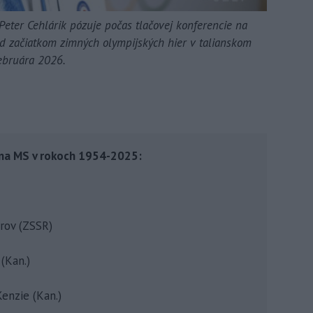
eter Cehlárik pózuje počas tlačovej konferencie na
ed začiatkom zimných olympijských hier v talianskom
februára 2026.
h na MS v rokoch 1954-2025:
brov (ZSSR)
(Kan.)
enzie (Kan.)