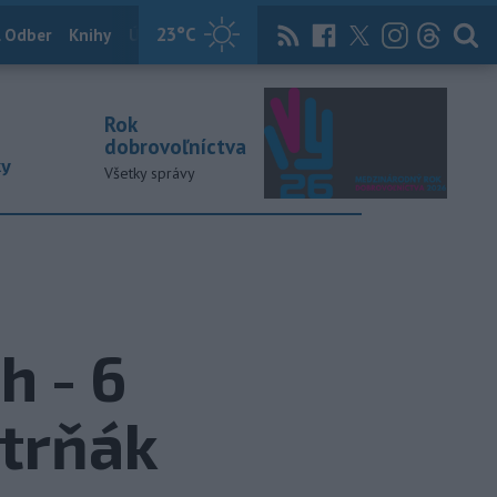
23
°C
 Odber
Knihy
Útulkovo
Magazín
News Now
Archív
TASR
Rok
dobrovoľníctva
ky
Všetky správy
h - 6
strňák