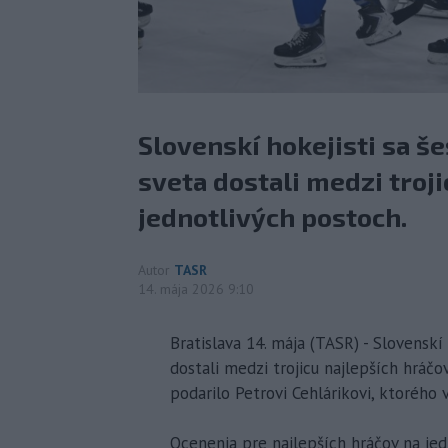
Slovenskí hokejisti sa še
sveta dostali medzi troji
jednotlivých postoch.
Autor
TASR
14. mája 2026 9:10
Bratislava 14. mája (TASR) - Slovenskí 
dostali medzi trojicu najlepších hráčo
podarilo Petrovi Cehlárikovi, ktorého 
Ocenenia pre najlepších hráčov na je