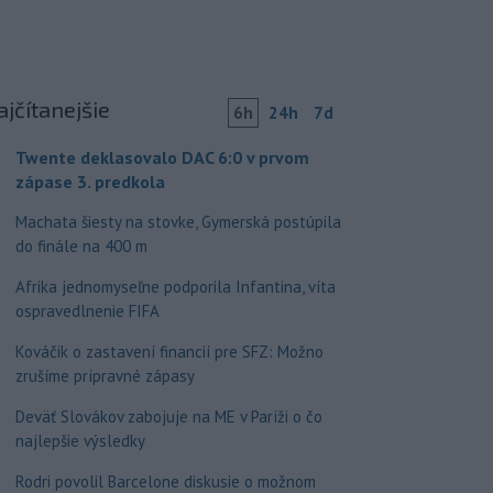
ajčítanejšie
6h
24h
7d
Twente deklasovalo DAC 6:0 v prvom
zápase 3. predkola
Machata šiesty na stovke, Gymerská postúpila
do finále na 400 m
Afrika jednomyseľne podporila Infantina, víta
ospravedlnenie FIFA
Kováčik o zastavení financií pre SFZ: Možno
zrušíme prípravné zápasy
Deväť Slovákov zabojuje na ME v Paríži o čo
najlepšie výsledky
Rodri povolil Barcelone diskusie o možnom