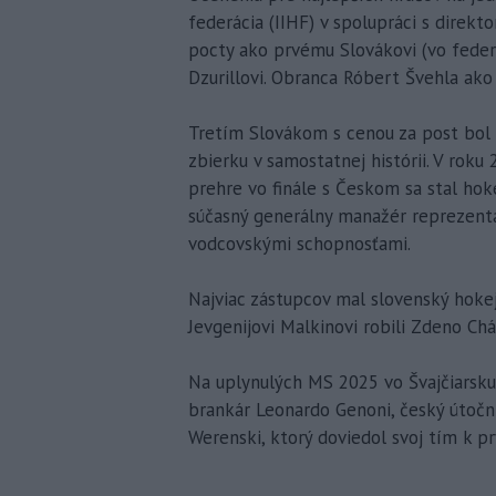
federácia (IIHF) v spolupráci s direkt
pocty ako prvému Slovákovi (vo feder
Dzurillovi. Obranca Róbert Švehla ako 
Tretím Slovákom s cenou za post bol 
zbierku v samostatnej histórii. V rok
prehre vo finále s Českom sa stal ho
súčasný generálny manažér reprezentác
vodcovskými schopnosťami.
Najviac zástupcov mal slovenský hokej 
Jevgenijovi Malkinovi robili Zdeno Chá
Na uplynulých MS 2025 vo Švajčiarsku 
brankár Leonardo Genoni, český útočn
Werenski, ktorý doviedol svoj tím k p