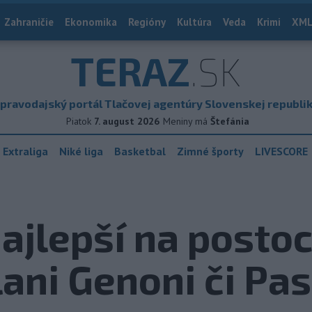
Zahraničie
Ekonomika
Regióny
Kultúra
Veda
Krimi
XML
TERAZ
.SK
pravodajský portál Tlačovej agentúry Slovenskej republi
Piatok
7. august 2026
Meniny má
Štefánia
 Extraliga
Niké liga
Basketbal
Zimné športy
LIVESCORE
jlepší na postoc
lani Genoni či Pa