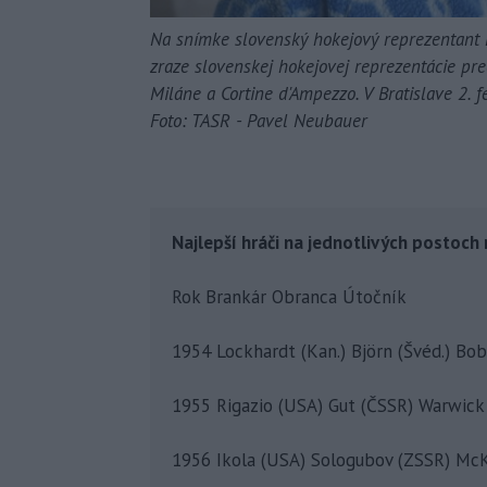
Na snímke slovenský hokejový reprezentant P
zraze slovenskej hokejovej reprezentácie pr
Miláne a Cortine d'Ampezzo. V Bratislave 2. 
Foto: TASR - Pavel Neubauer
Najlepší hráči na jednotlivých postoc
Rok Brankár Obranca Útočník
1954 Lockhardt (Kan.) Björn (Švéd.) Bo
1955 Rigazio (USA) Gut (ČSSR) Warwick 
1956 Ikola (USA) Sologubov (ZSSR) McK