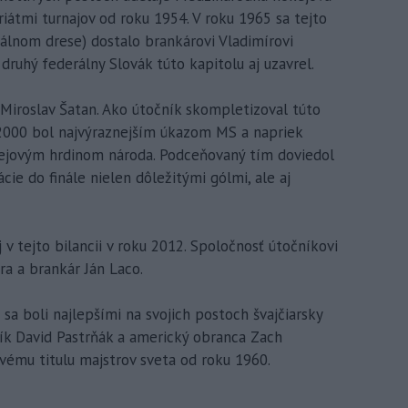
oriátmi turnajov od roku 1954. V roku 1965 sa tejto
álnom drese) dostalo brankárovi Vladimírovi
druhý federálny Slovák túto kapitolu aj uzavrel.
Miroslav Šatan. Ako útočník skompletizoval túto
u 2000 bol najvýraznejším úkazom MS a napriek
kejovým hrdinom národa. Podceňovaný tím doviedol
ie do finále nielen dôležitými gólmi, ale aj
v tejto bilancii v roku 2012. Spoločnosť útočníkovi
ra a brankár Ján Laco.
sa boli najlepšími na svojich postoch švajčiarsky
ík David Pastrňák a americký obranca Zach
rvému titulu majstrov sveta od roku 1960.