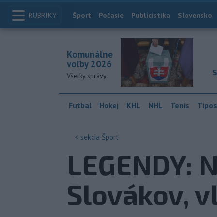
RUBRIKY
Index
Šport
Počasie
Publicistika
Slovensko
Komunálne
voľby 2026
S
Všetky správy
Futbal
Hokej
KHL
NHL
Tenis
Tipos
< sekcia
Šport
LEGENDY: Na
Slovákov, v