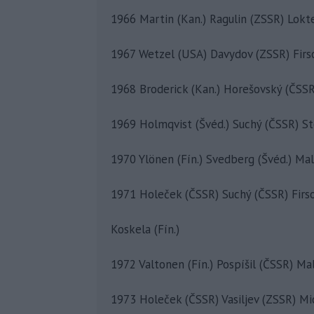
1966 Martin (Kan.) Ragulin (ZSSR) Lokt
1967 Wetzel (USA) Davydov (ZSSR) Firs
1968 Broderick (Kan.) Horešovský (ČSSR
1969 Holmqvist (Švéd.) Suchý (ČSSR) St
1970 Ylönen (Fín.) Svedberg (Švéd.) Ma
1971 Holeček (ČSSR) Suchý (ČSSR) Firs
Koskela (Fín.)
1972 Valtonen (Fín.) Pospíšil (ČSSR) Ma
1973 Holeček (ČSSR) Vasiljev (ZSSR) Mi