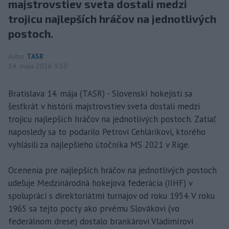
majstrovstiev sveta dostali medzi
trojicu najlepších hráčov na jednotlivých
postoch.
Autor
TASR
14. mája 2026 9:10
Bratislava 14. mája (TASR) - Slovenskí hokejisti sa
šesťkrát v histórii majstrovstiev sveta dostali medzi
trojicu najlepších hráčov na jednotlivých postoch. Zatiaľ
naposledy sa to podarilo Petrovi Cehlárikovi, ktorého
vyhlásili za najlepšieho útočníka MS 2021 v Rige.
Ocenenia pre najlepších hráčov na jednotlivých postoch
udeľuje Medzinárodná hokejová federácia (IIHF) v
spolupráci s direktoriátmi turnajov od roku 1954. V roku
1965 sa tejto pocty ako prvému Slovákovi (vo
federálnom drese) dostalo brankárovi Vladimírovi