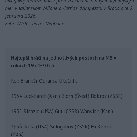
hokejovej reprezentácie pred začiatkom zimných olympijských
hier v talianskom Miláne a Cortine d'Ampezzo. V Bratislave 2.
februára 2026.
Foto: TASR - Pavel Neubauer
Najlepší hráči na jednotlivých postoch na MS v
rokoch 1954-2025:
Rok Brankár Obranca Útočník
1954 Lockhardt (Kan.) Björn (Švéd.) Bobrov (ZSSR)
1955 Rigazio (USA) Gut (ČSSR) Warwick (Kan.)
1956 Ikola (USA) Sologubov (ZSSR) McKenzie
(Kan.)