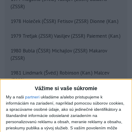
(ZSSR)
1978 Holeček (ČSSR) Fetisov (ZSSR) Dionne (Kan.)
1979 Treťjak (ZSSR) Vasiljev (ZSSR) Paiement (Kan.)
1980 Bubla (ČSSR) Michajlov (ZSSR) Makarov
(ZSSR)
1981 Lindmark (Švéd.) Robinson (Kan.) Malcev
(ZSSR)
Vážime si vaše súkromie
1982 Králik (ČSSR) Fetisov (ZSSR) Šalimov (ZSSR)
My a naši
partneri
ukladáme a/alebo pristupujeme k
informáciám na zariadení, napríklad pomocou súborov cookies,
1983 Treťjak (ZSSR) Kasatonov (ZSSR) Lála (ČSSR)
a spracúvame osobné údaje, ako sú jedinečné identifikátory a
štandardné informácie odosielané zariadením na
personalizovanú reklamu a obsah, meranie reklamy a obsahu,
1985 Králik (ČSSR) Fetisov (ZSSR) Makarov (ZSSR)
prieskumy publika a vývoj služieb.
S vaším povolením môže