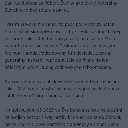
Dzurillovi. Obranca Róbert Švehla ako druhý federálny
Slovák túto kapitolu aj uzavrel.
Tretím Slovákom s cenou za post bol Miroslav Šatan.
Ako útočník skompletizoval túto zbierku v samostatnej
histórii. V roku 2000 bol najvýraznejším úkazom MS a
napriek prehre vo finále s Českom sa stal hokejovým
hrdinom národa. Podceňovaný tím doviedol súčasný
generálny manažér reprezentácie do finále nielen
dôležitými gólmi, ale aj vodcovskými schopnosťami.
Najviac zástupcov mal slovenský hokej v tejto bilancii v
roku 2012. Spoločnosť útočníkovi Jevgenijovi Malkinovi
robili Zdeno Chára a brankár Ján Laco.
Na uplynulých MS 2025 vo Švajčiarsku sa boli najlepšími
na svojich postoch švajčiarsky brankár Leonardo Genoni,
český útočník David Pastrňák a americký obranca Zach