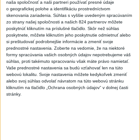
naša spoločnosť a naši partneri používať presné údaje
1986 Lindmark (Švéd.) Fetisov (ZSSR) Krutov
o geografickej polohe a identifikáciu prostredníctvom
(ZSSR)
skenovania zariadenia. Súhlas s vyššie uvedeným spracúvaním
zo strany našej spoločnosti a našich 824 partnerov môžete
poskytnúť kliknutím na príslušné tlačidlo. Skôr než súhlas
1987 Hašek (ČSSR) Hartsburgh (Kan.) Krutov
poskytnete, môžete kliknutím jeho poskytnutie odmietnuť alebo
(ZSSR)
si preštudovať podrobnejšie informácie a zmeniť svoje
prednostné nastavenia.
Zoberte na vedomie, že na niektoré
1989 Hašek (ČSSR) Fetisov (ZSSR) Bellows (Kan.)
formy spracúvania vašich osobných údajov nepotrebujeme váš
súhlas, proti takémuto spracovaniu však máte právo namietať.
Vaše prednostné nastavenia sa budú vzťahovať len na túto
1990 Irbe (ZSSR) Tatarinov (ZSSR) Yzerman (Kan.)
webovú lokalitu. Svoje nastavenia môžete kedykoľvek zmeniť
alebo svoj súhlas odvolať návratom na túto webovú stránku
1991 Ketterer (Fín.) Macoun (Kan.) Kamenskij
kliknutím na tlačidlo „Ochrana osobných údajov“ v dolnej časti
(ZSSR)
stránky.
1992 Söderström (Švéd.) ŠVEHLA (ČSSR) Sundin
(Švéd.)
1993 Bříza (ČR) Juškievič (Rus.) Lindros (Kan.)