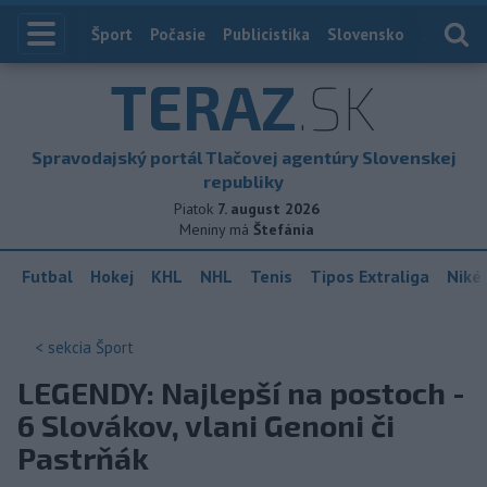
Index
Šport
Počasie
Publicistika
Slovensko
Zahranič
TERAZ
.SK
Spravodajský portál Tlačovej agentúry Slovenskej
republiky
Piatok
7. august 2026
Meniny má
Štefánia
Futbal
Hokej
KHL
NHL
Tenis
Tipos Extraliga
Niké 
< sekcia
Šport
LEGENDY: Najlepší na postoch -
6 Slovákov, vlani Genoni či
Pastrňák