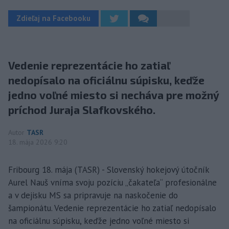
Zdieľaj na Facebooku
Vedenie reprezentácie ho zatiaľ
nedopísalo na oficiálnu súpisku, keďže
jedno voľné miesto si necháva pre možný
príchod Juraja Slafkovského.
Autor
TASR
18. mája 2026 9:20
Fribourg 18. mája (TASR) - Slovenský hokejový útočník
Aurel Nauš vníma svoju pozíciu „čakateľa“ profesionálne
a v dejisku MS sa pripravuje na naskočenie do
šampionátu. Vedenie reprezentácie ho zatiaľ nedopísalo
na oficiálnu súpisku, keďže jedno voľné miesto si