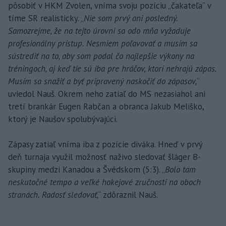
pôsobiť v HKM Zvolen, vníma svoju pozíciu „čakateľa“ v
tíme SR realisticky. „
Nie som prvý ani posledný.
Samozrejme, že na tejto úrovni sa odo mňa vyžaduje
profesionálny prístup. Nesmiem poľavovať a musím sa
sústrediť na to, aby som podal čo najlepšie výkony na
tréningoch, aj keď tie sú iba pre hráčov, ktorí nehrajú zápas.
Musím sa snažiť a byť pripravený naskočiť do zápasov,
“
uviedol Nauš. Okrem neho zatiaľ do MS nezasiahol ani
tretí brankár Eugen Rabčan a obranca Jakub Meliško,
ktorý je Naušov spolubývajúci.
Zápasy zatiaľ vníma iba z pozície diváka. Hneď v prvý
deň turnaja využil možnosť naživo sledovať šláger B-
skupiny medzi Kanadou a Švédskom (5:3). „
Bolo tam
neskutočné tempo a veľké hokejové zručnosti na oboch
stranách. Radosť sledovať,
“ zdôraznil Nauš.