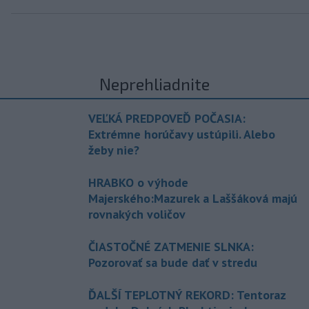
Neprehliadnite
VEĽKÁ PREDPOVEĎ POČASIA:
Extrémne horúčavy ustúpili. Alebo
žeby nie?
HRABKO o výhode
Majerského:Mazurek a Laššáková majú
rovnakých voličov
ČIASTOČNÉ ZATMENIE SLNKA:
Pozorovať sa bude dať v stredu
ĎALŠÍ TEPLOTNÝ REKORD: Tentoraz