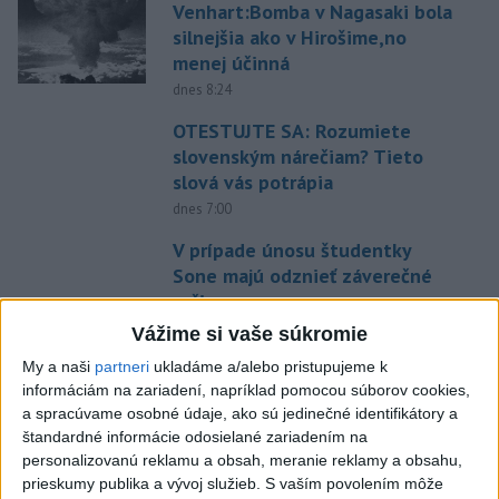
Venhart:Bomba v Nagasaki bola
silnejšia ako v Hirošime,no
menej účinná
dnes 8:24
OTESTUJTE SA: Rozumiete
slovenským nárečiam? Tieto
slová vás potrápia
dnes 7:00
V prípade únosu študentky
Sone majú odznieť záverečné
reči
dnes 9:36
Vážime si vaše súkromie
Zelenskyj: Severná Kórea pošle
My a naši
partneri
ukladáme a/alebo pristupujeme k
informáciám na zariadení, napríklad pomocou súborov cookies,
do Ruska až 50.000 vojakov
a spracúvame osobné údaje, ako sú jedinečné identifikátory a
dnes 8:46
štandardné informácie odosielané zariadením na
Slovensko čakajú astronomické
personalizovanú reklamu a obsah, meranie reklamy a obsahu,
prieskumy publika a vývoj služieb.
S vaším povolením môže
úkazy, zatmenie Slnka striedajú