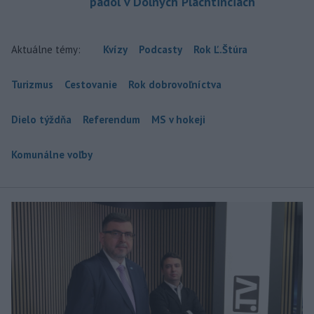
padol v Dolných Plachtinciach
Aktuálne témy:
Kvízy
Podcasty
Rok Ľ.Štúra
Turizmus
Cestovanie
Rok dobrovoľníctva
Dielo týždňa
Referendum
MS v hokeji
Komunálne voľby