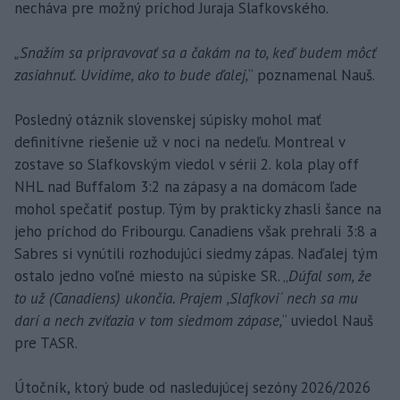
necháva pre možný príchod Juraja Slafkovského.
„Snažím sa pripravovať sa a čakám na to, keď budem môcť
zasiahnuť. Uvidíme, ako to bude ďalej,
“ poznamenal Nauš.
Posledný otáznik slovenskej súpisky mohol mať
definitívne riešenie už v noci na nedeľu. Montreal v
zostave so Slafkovským viedol v sérii 2. kola play off
NHL nad Buffalom 3:2 na zápasy a na domácom ľade
mohol spečatiť postup. Tým by prakticky zhasli šance na
jeho príchod do Fribourgu. Canadiens však prehrali 3:8 a
Sabres si vynútili rozhodujúci siedmy zápas. Naďalej tým
ostalo jedno voľné miesto na súpiske SR. „
Dúfal som, že
to už (Canadiens) ukončia. Prajem ,Slafkovi´ nech sa mu
darí a nech zvíťazia v tom siedmom zápase,
“ uviedol Nauš
pre TASR.
Útočník, ktorý bude od nasledujúcej sezóny 2026/2026