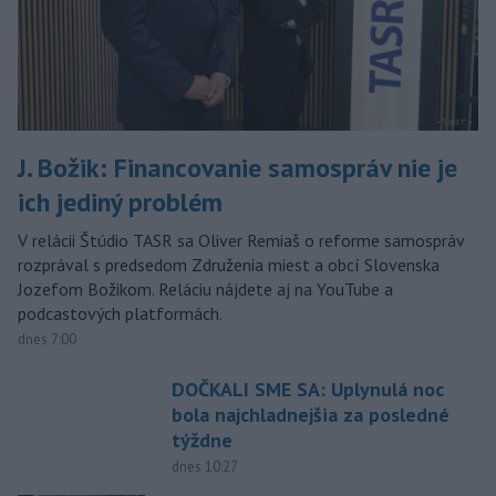
J. Božik: Financovanie samospráv nie je
ich jediný problém
V relácii Štúdio TASR sa Oliver Remiaš o reforme samospráv
rozprával s predsedom Združenia miest a obcí Slovenska
Jozefom Božikom. Reláciu nájdete aj na YouTube a
podcastových platformách.
dnes 7:00
DOČKALI SME SA: Uplynulá noc
bola najchladnejšia za posledné
týždne
dnes 10:27