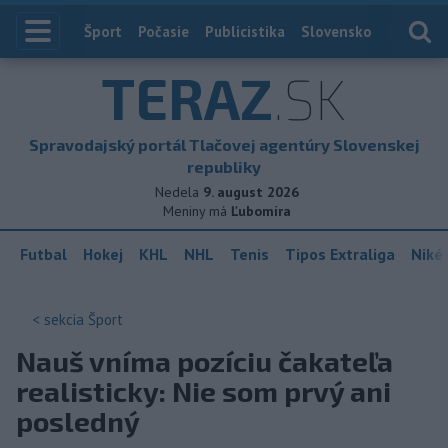
Index
Šport
Počasie
Publicistika
Slovensko
Zahranič
TERAZ
.SK
Spravodajský portál Tlačovej agentúry Slovenskej
republiky
Nedela
9. august 2026
Meniny má
Ľubomíra
Futbal
Hokej
KHL
NHL
Tenis
Tipos Extraliga
Niké 
< sekcia
Šport
Nauš vníma pozíciu čakateľa
realisticky: Nie som prvý ani
posledný