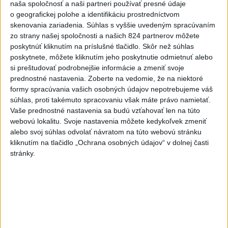
naša spoločnosť a naši partneri používať presné údaje
Perzeidy
o geografickej polohe a identifikáciu prostredníctvom
dnes 7:36
skenovania zariadenia. Súhlas s vyššie uvedeným spracúvaním
zo strany našej spoločnosti a našich 824 partnerov môžete
Agrorezort: Výmera lesných
poskytnúť kliknutím na príslušné tlačidlo. Skôr než súhlas
pozemkov a porastov sa
poskytnete, môžete kliknutím jeho poskytnutie odmietnuť alebo
dlhodobo zvyšuje
si preštudovať podrobnejšie informácie a zmeniť svoje
dnes 10:24
prednostné nastavenia.
Zoberte na vedomie, že na niektoré
formy spracúvania vašich osobných údajov nepotrebujeme váš
Potocká najväčším slovenským
súhlas, proti takémuto spracovaniu však máte právo namietať.
želiezkom, Trníková sníva o
Vaše prednostné nastavenia sa budú vzťahovať len na túto
finále
webovú lokalitu. Svoje nastavenia môžete kedykoľvek zmeniť
dnes 9:11
alebo svoj súhlas odvolať návratom na túto webovú stránku
kliknutím na tlačidlo „Ochrana osobných údajov“ v dolnej časti
Slováci prehrali duel o bronz,
stránky.
Štolc: Hodnotí sa to ťažko
dnes 10:18
Práve teraz
-
Slovenskí hasiči naďalej pokračujú vo svojom nasadení vo
10:52
Francúzsku.
Uplynulé dni sa niesli v znamení intenzívnej práce v