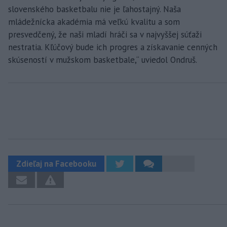
slovenského basketbalu nie je ľahostajný. Naša
mládežnícka akadémia má veľkú kvalitu a som
presvedčený, že naši mladí hráči sa v najvyššej súťaži
nestratia. Kľúčový bude ich progres a získavanie cenných
skúseností v mužskom basketbale,“ uviedol Ondruš.
Zdieľaj na Facebooku