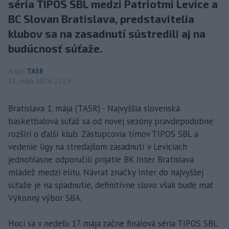
séria TIPOS SBL medzi Patriotmi Levice a
BC Slovan Bratislava, predstavitelia
klubov sa na zasadnutí sústredili aj na
budúcnosť súťaže.
Autor
TASR
13. mája 2026 22:24
Bratislava 1. mája (TASR) - Najvyššia slovenská
basketbalová súťaž sa od novej sezóny pravdepodobne
rozšíri o ďalší klub. Zástupcovia tímov TIPOS SBL a
vedenie ligy na stredajšom zasadnutí v Leviciach
jednohlasne odporučili prijatie BK Inter Bratislava
mládež medzi elitu. Návrat značky Inter do najvyššej
súťaže je na spadnutie, definitívne slovo však bude mať
Výkonný výbor SBA.
Hoci sa v nedeľu 17. mája začne finálová séria TIPOS SBL