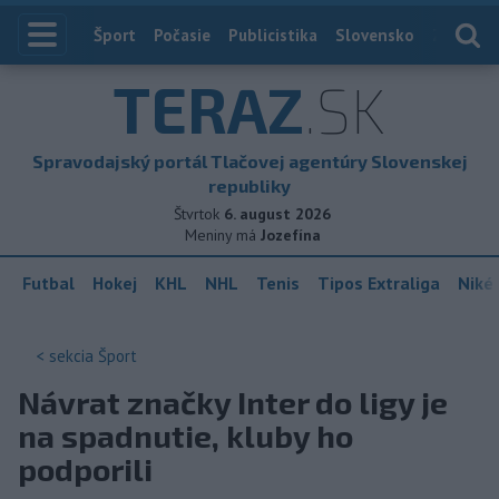
Index
Šport
Počasie
Publicistika
Slovensko
Zahranič
TERAZ
.SK
Spravodajský portál Tlačovej agentúry Slovenskej
republiky
Štvrtok
6. august 2026
Meniny má
Jozefína
Futbal
Hokej
KHL
NHL
Tenis
Tipos Extraliga
Niké 
< sekcia
Šport
Návrat značky Inter do ligy je
na spadnutie, kluby ho
podporili