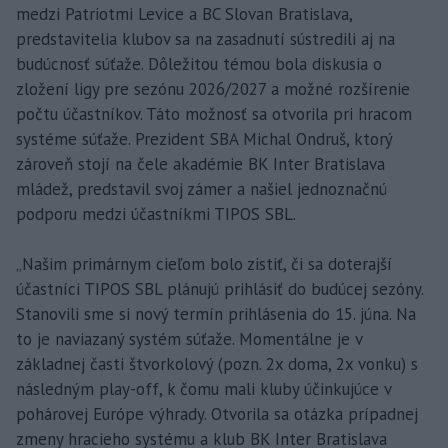
medzi Patriotmi Levice a BC Slovan Bratislava,
predstavitelia klubov sa na zasadnutí sústredili aj na
budúcnosť súťaže. Dôležitou témou bola diskusia o
zložení ligy pre sezónu 2026/2027 a možné rozšírenie
počtu účastníkov. Táto možnosť sa otvorila pri hracom
systéme súťaže. Prezident SBA Michal Ondruš, ktorý
zároveň stojí na čele akadémie BK Inter Bratislava
mládež, predstavil svoj zámer a našiel jednoznačnú
podporu medzi účastníkmi TIPOS SBL.
„Našim primárnym cieľom bolo zistiť, či sa doterajší
účastníci TIPOS SBL plánujú prihlásiť do budúcej sezóny.
Stanovili sme si nový termín prihlásenia do 15. júna. Na
to je naviazaný systém súťaže. Momentálne je v
základnej časti štvorkolový (pozn. 2x doma, 2x vonku) s
následným play-off, k čomu mali kluby účinkujúce v
pohárovej Európe výhrady. Otvorila sa otázka prípadnej
zmeny hracieho systému a klub BK Inter Bratislava