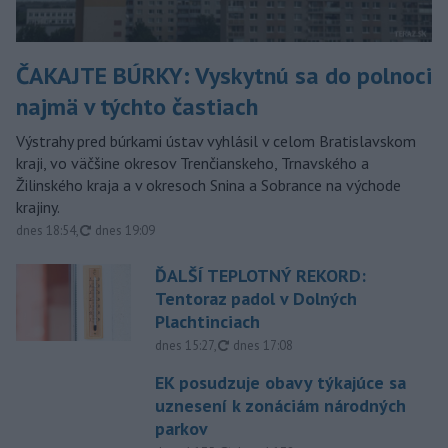
ČAKAJTE BÚRKY: Vyskytnú sa do polnoci
najmä v týchto častiach
Výstrahy pred búrkami ústav vyhlásil v celom Bratislavskom
kraji, vo väčšine okresov Trenčianskeho, Trnavského a
Žilinského kraja a v okresoch Snina a Sobrance na východe
krajiny.
aktualizované
dnes 18:54
,
dnes 19:09
ĎALŠÍ TEPLOTNÝ REKORD:
Tentoraz padol v Dolných
Plachtinciach
aktualizované
dnes 15:27
,
dnes 17:08
EK posudzuje obavy týkajúce sa
uznesení k zonáciám národných
parkov