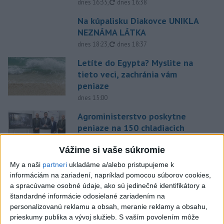
aktualizované
dnes 16:35
,
dnes 16:38
Na kúpalisku Diakovce UNIKLA
NEZNÁMA LÁTKA
aktualizované
dnes 18:23
,
dnes 18:37
Letíte do Egypta? Myslite na
tieto veci, zachránia vám
peniaze
dnes 15:00
Agroministerstvo poskytne
peniaze na 150 chladiacich
boxov pre diviaky
Vážime si vaše súkromie
aktualizované
dnes 12:11
,
dnes 13:22
My a naši
partneri
ukladáme a/alebo pristupujeme k
ÚPLNÉ ZATMENIE SLNKA: Časť
informáciám na zariadení, napríklad pomocou súborov cookies,
Európy zahalí tma, hrozia
a spracúvame osobné údaje, ako sú jedinečné identifikátory a
dôsledky
štandardné informácie odosielané zariadením na
aktualizované
dnes 13:35
,
dnes 14:03
personalizovanú reklamu a obsah, meranie reklamy a obsahu,
prieskumy publika a vývoj služieb.
S vaším povolením môže
EXTRÉMNE HORÚČAVY: Takéto