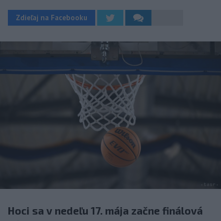
Zdieľaj na Facebooku
Hoci sa v nedeľu 17. mája začne finálová