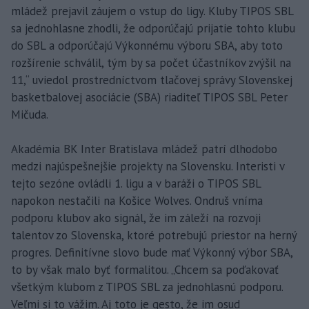
mládež prejavil záujem o vstup do ligy. Kluby TIPOS SBL
sa jednohlasne zhodli, že odporúčajú prijatie tohto klubu
do SBL a odporúčajú Výkonnému výboru SBA, aby toto
rozšírenie schválil, tým by sa počet účastníkov zvýšil na
11,“ uviedol prostredníctvom tlačovej správy Slovenskej
basketbalovej asociácie (SBA) riaditeľ TIPOS SBL Peter
Mičuda.
Akadémia BK Inter Bratislava mládež patrí dlhodobo
medzi najúspešnejšie projekty na Slovensku. Interisti v
tejto sezóne ovládli 1. ligu a v baráži o TIPOS SBL
napokon nestačili na Košice Wolves. Ondruš vníma
podporu klubov ako signál, že im záleží na rozvoji
talentov zo Slovenska, ktoré potrebujú priestor na herný
progres. Definitívne slovo bude mať Výkonný výbor SBA,
to by však malo byť formalitou. „Chcem sa poďakovať
všetkým klubom z TIPOS SBL za jednohlasnú podporu.
Veľmi si to vážim. Aj toto je gesto, že im osud