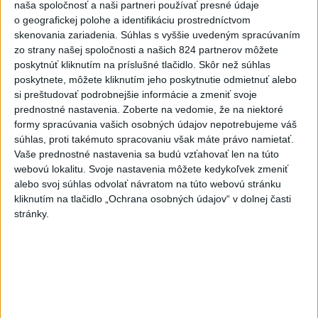
naša spoločnosť a naši partneri používať presné údaje
môžu byť dôsledky
o geografickej polohe a identifikáciu prostredníctvom
dnes 14:34
skenovania zariadenia. Súhlas s vyššie uvedeným spracúvaním
zo strany našej spoločnosti a našich 824 partnerov môžete
Na hranici Maroka s Ceutou
poskytnúť kliknutím na príslušné tlačidlo. Skôr než súhlas
zomrelo asi 100 ľudí, oznámil
poskytnete, môžete kliknutím jeho poskytnutie odmietnuť alebo
si preštudovať podrobnejšie informácie a zmeniť svoje
starosta
prednostné nastavenia.
Zoberte na vedomie, že na niektoré
dnes 15:47
formy spracúvania vašich osobných údajov nepotrebujeme váš
Deväť Slovákov zabojuje na ME
súhlas, proti takémuto spracovaniu však máte právo namietať.
Vaše prednostné nastavenia sa budú vzťahovať len na túto
v Paríži o čo najlepšie výsledky
webovú lokalitu. Svoje nastavenia môžete kedykoľvek zmeniť
dnes 13:05
alebo svoj súhlas odvolať návratom na túto webovú stránku
kliknutím na tlačidlo „Ochrana osobných údajov“ v dolnej časti
Práve teraz
stránky.
-
Vo štvrtok do polnoci treba najmä na západe a
18:54
severozápade
Slovenska počítať s búrkami. Slovenský
hydrometeorologický ústav (SHMÚ) vydal výstrahy prvého stupňa.
Platia aj v okresoch Snina a Sobrance.
Viac