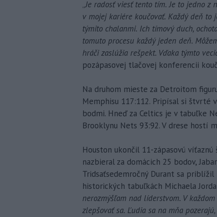
„
Je radosť viesť tento tím. Je to jedno 
v mojej kariére koučovať. Každý deň to 
týmito chalanmi. Ich tímový duch, ochot
tomuto procesu každý jeden deň. Môžeme
hráči zaslúžia rešpekt. Vďaka týmto ve
pozápasovej tlačovej konferencii kouč 
Na druhom mieste za Detroitom figuru
Memphisu 117:112. Pripísal si štvrté 
bodmi. Hneď za Celtics je v tabuľke N
Brooklynu Nets 93:92. V drese hostí 
Houston ukončil 11-zápasovú víťaznú 
nazbieral za domácich 25 bodov, Jabari
Tridsaťsedemročný Durant sa priblížil
historických tabuľkách Michaela Jord
nerozmýšľam nad líderstvom. V každom s
zlepšovať sa. Ľudia sa na mňa pozerajú,