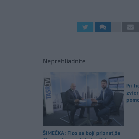
Neprehliadnite
Pri h
zvier
pomo
ŠIMEČKA: Fico sa bojí priznať,že