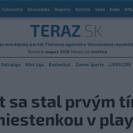
Zahraničie
Ekonomika
Regióny
Kultúra
Veda
Krimi
XML
TERAZ
.SK
pravodajský portál Tlačovej agentúry Slovenskej republi
Štvrtok
6. august 2026
Meniny má
Jozefína
 Extraliga
Niké liga
Basketbal
Zimné športy
LIVESCORE
t sa stal prvým 
iestenkou v play