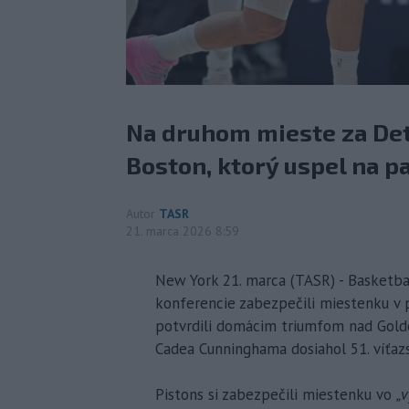
Na druhom mieste za Det
Boston, ktorý uspel na p
Autor
TASR
21. marca 2026 8:59
New York 21. marca (TASR) - Basketbal
konferencie zabezpečili miestenku v 
potvrdili domácim triumfom nad Golde
Cadea Cunninghama dosiahol 51. víťaz
Pistons si zabezpečili miestenku vo
„