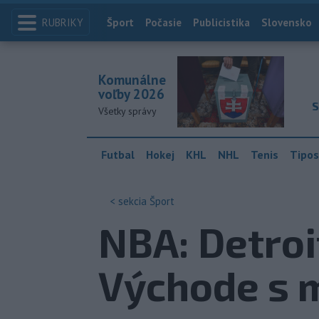
RUBRIKY
Index
Šport
Počasie
Publicistika
Slovensko
Komunálne
voľby 2026
S
Všetky správy
Futbal
Hokej
KHL
NHL
Tenis
Tipos
< sekcia
Šport
NBA: Detroi
Východe s m