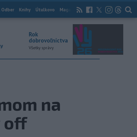
 Odber
Knihy
Útulkovo
Magazín
News Now
Archív
TASR
Rok
dobrovoľníctva
ky
Všetky správy
tímom na
 off