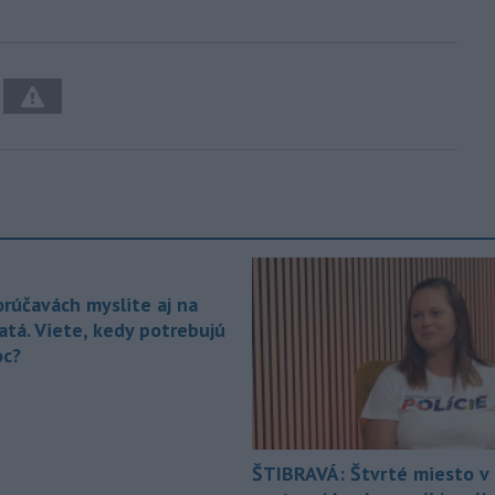
orúčavách myslite aj na
atá. Viete, kedy potrebujú
c?
ŠTIBRAVÁ: Štvrté miesto v 