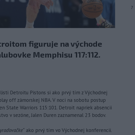
7
roitom figuruje na východe
alubovke Memphisu 117:112.
isti Detroitu Pistons si ako prvý tím z Východnej
play off zámorskej NBA. V noci na sobotu postup
n State Warriors 115:101. Detroit napriek absencii
stvo v sezóne, Jalen Duren zaznamenal 23 bodov.
vyraďovačke“
ako prvý tím vo Východnej konferencii.