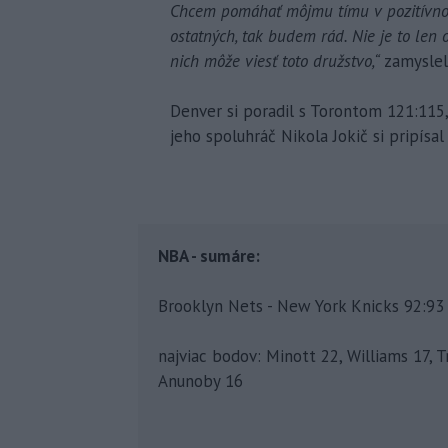
Chcem pomáhať môjmu tímu v pozitívnom
ostatných, tak budem rád. Nie je to len o
nich môže viesť toto družstvo,“
zamyslel
Denver si poradil s Torontom 121:115
jeho spoluhráč Nikola Jokič si pripísa
NBA - sumáre:
Brooklyn Nets - New York Knicks 92:93 (
najviac bodov: Minott 22, Williams 17, 
Anunoby 16