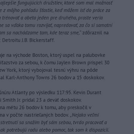
z najlepšie fungujúcich družstiev, ktoré som mal možnosť
je z môjho pohľadu šťastie, keď môžem ísť do práce za
a trénovať a obeta jeden pre druhého, proste veria
 sa vďaka tomu rozvíjať, napredovať, za čo si samotní
ciam sa nachádzame tam, kde teraz sme,“
zdôraznil na
Detroitu J.B. Bickerstaff.
je na východe Boston, ktorý uspel na palubovke
víťazstvo za sebou, k čomu Jaylen Brown prispel 30
ew York, ktorý vybojoval tesnú výhru na pôde
mal Karl-Anthony Towns 26 bodov a 15 doskokov.
šnúru Atlanty po výsledku 117:95. Kevin Durant
 Smith Jr. pridal 23 a deväť doskokov.
 na métu 26 bodov k tomu, aby preskočil v
ana v počte nastrieľaných bodov.
„Nejako veľmi
tretnutí sa snažím byť sám sebou, tvrdo pracovať a
 ak potrebujú radu alebo pomoc, tak som k dispozícii.