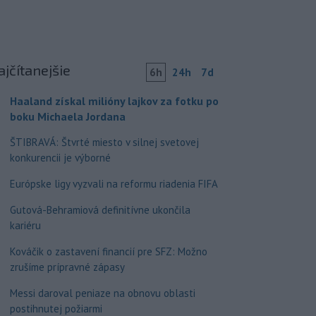
ajčítanejšie
6h
24h
7d
Haaland získal milióny lajkov za fotku po
boku Michaela Jordana
ŠTIBRAVÁ: Štvrté miesto v silnej svetovej
konkurencii je výborné
Európske ligy vyzvali na reformu riadenia FIFA
Gutová-Behramiová definitívne ukončila
kariéru
Kováčik o zastavení financií pre SFZ: Možno
zrušíme prípravné zápasy
Messi daroval peniaze na obnovu oblasti
postihnutej požiarmi