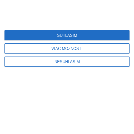
Šport
SÚHLASÍM
VIAC MOŽNOSTÍ
....
NESÚHLASÍM
....