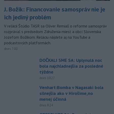
J. Božik: Financovanie samospráv nie je
ich jediný problém
V relácii Štúdio TASR sa Oliver Remiaš o reforme samospráv
rozprával s predsedom Združenia miest a obcí Slovenska
Jozefom Božikom. Reláciu nájdete aj na YouTube a
podcastových platformách.
dnes 7:00
DOČKALI SME SA: Uplynulá noc
bola najchladnejšia za posledné
týždne
dnes 10:27
Venhart:Bomba v Nagasaki bola
silnejšia ako v Hirošime,no
menej účinná
dnes 8:24