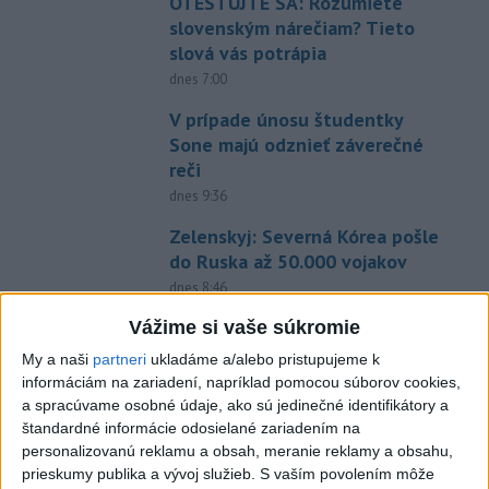
OTESTUJTE SA: Rozumiete
slovenským nárečiam? Tieto
slová vás potrápia
dnes 7:00
V prípade únosu študentky
Sone majú odznieť záverečné
reči
dnes 9:36
Zelenskyj: Severná Kórea pošle
do Ruska až 50.000 vojakov
dnes 8:46
Slovensko čakajú astronomické
Vážime si vaše súkromie
úkazy, zatmenie Slnka striedajú
My a naši
partneri
ukladáme a/alebo pristupujeme k
Perzeidy
informáciám na zariadení, napríklad pomocou súborov cookies,
dnes 7:36
a spracúvame osobné údaje, ako sú jedinečné identifikátory a
štandardné informácie odosielané zariadením na
Agrorezort: Výmera lesných
personalizovanú reklamu a obsah, meranie reklamy a obsahu,
pozemkov a porastov sa
prieskumy publika a vývoj služieb.
S vaším povolením môže