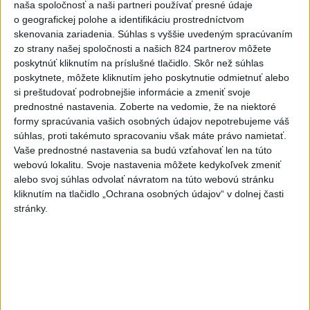
dlhodobo zvyšuje
naša spoločnosť a naši partneri používať presné údaje
o geografickej polohe a identifikáciu prostredníctvom
dnes 10:24
skenovania zariadenia. Súhlas s vyššie uvedeným spracúvaním
Potocká najväčším slovenským
zo strany našej spoločnosti a našich 824 partnerov môžete
želiezkom, Trníková sníva o
poskytnúť kliknutím na príslušné tlačidlo. Skôr než súhlas
finále
poskytnete, môžete kliknutím jeho poskytnutie odmietnuť alebo
si preštudovať podrobnejšie informácie a zmeniť svoje
dnes 9:11
prednostné nastavenia.
Zoberte na vedomie, že na niektoré
Slováci prehrali duel o bronz,
formy spracúvania vašich osobných údajov nepotrebujeme váš
Štolc: Hodnotí sa to ťažko
súhlas, proti takémuto spracovaniu však máte právo namietať.
Vaše prednostné nastavenia sa budú vzťahovať len na túto
dnes 10:18
webovú lokalitu. Svoje nastavenia môžete kedykoľvek zmeniť
Práve teraz
alebo svoj súhlas odvolať návratom na túto webovú stránku
kliknutím na tlačidlo „Ochrana osobných údajov“ v dolnej časti
-
Slovenskí hasiči naďalej pokračujú vo svojom nasadení vo
10:52
stránky.
Francúzsku.
Uplynulé dni sa niesli v znamení intenzívnej práce v
teréne, spolupráce s francúzskymi hasičmi, ale aj údržby techniky a
potrebnej regenerácie síl.
Viac
Videá a prenosy TASR TV