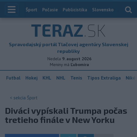
Index
Šport
Počasie
Publicistika
Slovensko
Zahranič
TERAZ
.SK
Spravodajský portál Tlačovej agentúry Slovenskej
republiky
Nedela
9. august 2026
Meniny má
Ľubomíra
Futbal
Hokej
KHL
NHL
Tenis
Tipos Extraliga
Niké 
< sekcia
Šport
Diváci vypískali Trumpa počas
tretieho finále v New Yorku