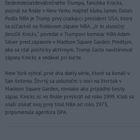
Sedemdesiatdeväťročného Trumpa, fanúšika Knicks,
pozval na finále v New Yorku majiteľ klubu James Dolan.
Podľa NBA je Trump prvý úradujúci prezident USA, ktorý
sa zúčastnil na finálovom zápase NBA.
„Je to skutočný
fanúšik Knicks,“
povedal o Trumpovi komisár NBA Adam
Silver pred zápasom v Madison Square Garden. Predtým,
ako sa stal politicky aktívnym, Trump často navštevoval
zápasy Knicks a sedával pri kurte.
New York vyhral prvé dva duely série, ktoré sa konali v
San Antoniu. Štvrtý sa uskutoční v noci na štvrtok v
Madison Square Garden, rovnako ako prípadný šiesty
zápas. Knicks sú vo finále prvýkrát od roku 1999. Klub sa
snaží získať svoj prvý titul NBA od roku 1973,
pripomenula agentúra DPA.