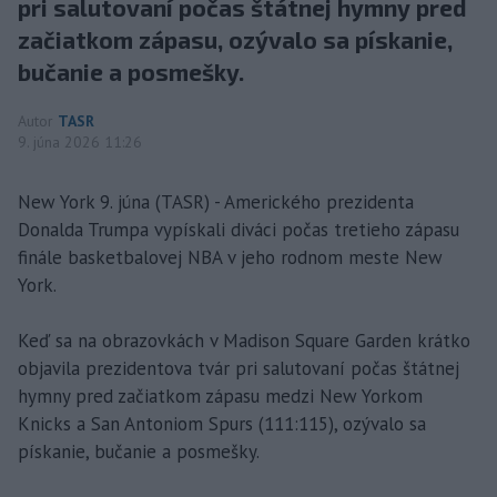
pri salutovaní počas štátnej hymny pred
začiatkom zápasu, ozývalo sa pískanie,
bučanie a posmešky.
Autor
TASR
9. júna 2026 11:26
New York 9. júna (TASR) - Amerického prezidenta
Donalda Trumpa vypískali diváci počas tretieho zápasu
finále basketbalovej NBA v jeho rodnom meste New
York.
Keď sa na obrazovkách v Madison Square Garden krátko
objavila prezidentova tvár pri salutovaní počas štátnej
hymny pred začiatkom zápasu medzi New Yorkom
Knicks a San Antoniom Spurs (111:115), ozývalo sa
pískanie, bučanie a posmešky.