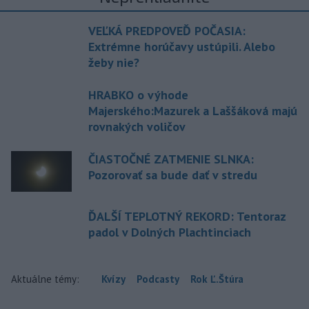
VEĽKÁ PREDPOVEĎ POČASIA:
Extrémne horúčavy ustúpili. Alebo
žeby nie?
HRABKO o výhode
Majerského:Mazurek a Laššáková majú
rovnakých voličov
ČIASTOČNÉ ZATMENIE SLNKA:
Pozorovať sa bude dať v stredu
ĎALŠÍ TEPLOTNÝ REKORD: Tentoraz
padol v Dolných Plachtinciach
Aktuálne témy:
Kvízy
Podcasty
Rok Ľ.Štúra