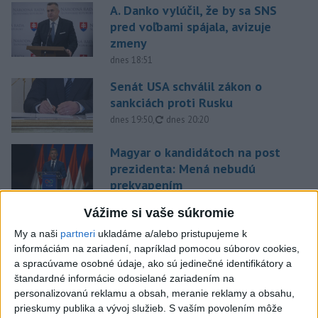
A. Danko vylúčil, že by sa SNS
pred voľbami spájala, avizuje
zmeny
dnes 18:51
Senát USA schválil zákon o
sankciách proti Rusku
aktualizované
dnes 19:50
,
dnes 20:20
Magyar o kandidátoch na post
prezidenta: Mená nebudú
prekvapením
dnes 17:31
Vážime si vaše súkromie
Románsky palác na Spišskom
My a naši
partneri
ukladáme a/alebo pristupujeme k
hrade sa podarilo staticky
informáciám na zariadení, napríklad pomocou súborov cookies,
zabezpečiť
a spracúvame osobné údaje, ako sú jedinečné identifikátory a
dnes 18:00
štandardné informácie odosielané zariadením na
personalizovanú reklamu a obsah, meranie reklamy a obsahu,
Slováci získali vo Vichy bronz,
prieskumy publika a vývoj služieb.
S vaším povolením môže