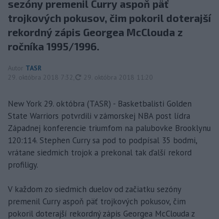
sezóny premenil Curry aspoň päť
trojkových pokusov, čim pokoril doterajší
rekordný zápis Georgea McClouda z
ročníka 1995/1996.
Autor
TASR
aktualizované
29. októbra 2018 7:32
,
29. októbra 2018 11:20
New York 29. októbra (TASR) - Basketbalisti Golden
State Warriors potvrdili v zámorskej NBA post lídra
Západnej konferencie triumfom na palubovke Brooklynu
120:114. Stephen Curry sa pod to podpísal 35 bodmi,
vrátane siedmich trojok a prekonal tak ďalší rekord
profiligy.
V každom zo siedmich duelov od začiatku sezóny
premenil Curry aspoň päť trojkových pokusov, čim
pokoril doterajší rekordný zápis Georgea McClouda z