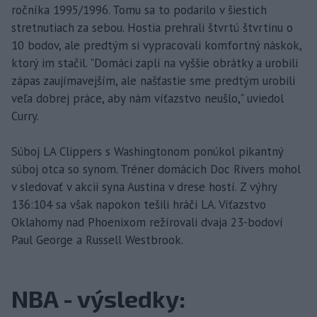
ročníka 1995/1996. Tomu sa to podarilo v šiestich
stretnutiach za sebou. Hostia prehrali štvrtú štvrtinu o
10 bodov, ale predtým si vypracovali komfortný náskok,
ktorý im stačil. "Domáci zapli na vyššie obrátky a urobili
zápas zaujímavejším, ale našťastie sme predtým urobili
veľa dobrej práce, aby nám víťazstvo neušlo," uviedol
Curry.
Súboj LA Clippers s Washingtonom ponúkol pikantný
súboj otca so synom. Tréner domácich Doc Rivers mohol
v sledovať v akcii syna Austina v drese hostí. Z výhry
136:104 sa však napokon tešili hráči LA. Víťazstvo
Oklahomy nad Phoenixom režírovali dvaja 23-bodoví
Paul George a Russell Westbrook.
NBA - výsledky: