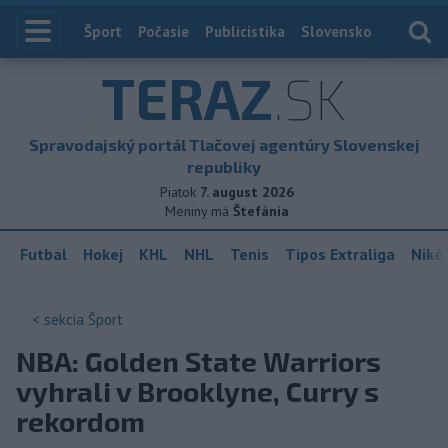
Index
Šport
Počasie
Publicistika
Slovensko
Zahranič
TERAZ
.SK
Spravodajský portál Tlačovej agentúry Slovenskej
republiky
Piatok
7. august 2026
Meniny má
Štefánia
Futbal
Hokej
KHL
NHL
Tenis
Tipos Extraliga
Niké 
< sekcia
Šport
NBA: Golden State Warriors
vyhrali v Brooklyne, Curry s
rekordom