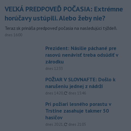
VEĽKÁ PREDPOVEĎ POČASIA: Extrémne
horúčavy ustúpili. Alebo žeby nie?
Teraz.sk prináša predpoveď počasia na nasledujúci týždeň.
dnes 16:00
Prezident: Násilie páchané pre
rasovú nenávisť treba odsúdiť v
zárodku
dnes 12:33
POŽIAR V SLOVNAFTE: Došlo k
narušeniu jednej z nádrží
aktualizované
dnes 14:20
,
dnes 15:46
Pri požiari lesného porastu v
Trstíne zasahuje takmer 50
hasičov
aktualizované
dnes 20:21
,
dnes 21:05