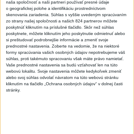
Lacko: Rastú talentovaní hráči
naša spoločnosť a naši partneri používať presné údaje
dnes 15:51
o geografickej polohe a identifikáciu prostredníctvom
skenovania zariadenia. Súhlas s vyššie uvedeným spracúvaním
Slovenky remizovali v druhom
zo strany našej spoločnosti a našich 824 partnerov môžete
poskytnúť kliknutím na príslušné tlačidlo. Skôr než súhlas
prípravnom dueli so Slovinkami
poskytnete, môžete kliknutím jeho poskytnutie odmietnuť alebo
2:2
si preštudovať podrobnejšie informácie a zmeniť svoje
aktualizované
dnes 17:13
,
dnes 19:45
prednostné nastavenia.
Zoberte na vedomie, že na niektoré
Práve teraz
formy spracúvania vašich osobných údajov nepotrebujeme váš
súhlas, proti takémuto spracovaniu však máte právo namietať.
-
Taliansky tenista Matteo Arnaldi vypadol na turnaji ATP
21:30
Vaše prednostné nastavenia sa budú vzťahovať len na túto
Masters 1000
v Montreale už v 3. kole dvojhry.
webovú lokalitu. Svoje nastavenia môžete kedykoľvek zmeniť
alebo svoj súhlas odvolať návratom na túto webovú stránku
kliknutím na tlačidlo „Ochrana osobných údajov“ v dolnej časti
Viac
Videá a prenosy TASR TV
stránky.
Deväť Slovákov zabojuje na ME v Paríži
o čo najlepšie výsledky
Viac