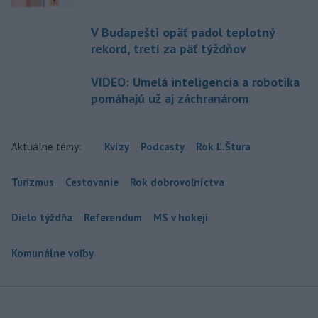
V Budapešti opäť padol teplotný
rekord, tretí za päť týždňov
VIDEO: Umelá inteligencia a robotika
pomáhajú už aj záchranárom
Aktuálne témy:
Kvízy
Podcasty
Rok Ľ.Štúra
Turizmus
Cestovanie
Rok dobrovoľníctva
Dielo týždňa
Referendum
MS v hokeji
Komunálne voľby