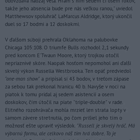
odovzdáva naozaj veľa. Hrám s ním sedem či osem rokov,
takže jeho absencia bude pre nás veľkou ranou," uviedol
Matthewsov spoluhráč LaMarcus Aldridge, ktorý ukončil
duel so 17 bodmi a 12 doskokmi.
V ďalšom súboji prehrala Oklahoma na palubovke
Chicaga 105:108. O triumfe Bulls rozhodol 2,1 sekundy
pred koncom E'Twaun Moore, ktorý trojkou otočil
nepriaznivé skóre. Naopak hosťom nepomohol ani ďalší
skvelý výkon Russella Westbrooka. Ten opäť predviedol
"one-man show"
a pripísal si 43 bodov, v treťom zápase
za sebou tak prekonal hranicu 40 b. Navyše v noci na
piatok k tomu pridal aj sedem asistencií a osem
doskokov, čím útočil na piate "triple-double" v rade.
Elitného rozohrávača mohla mrzieť len strata lopty v
samom závere stretnutia, po čom prišiel jeho tím o
možnosť ešte upraviť výsledok.
"Russell je skvelý hráč. Má
výbornú formu, ale celkovo náš tím hrá dobre. To je