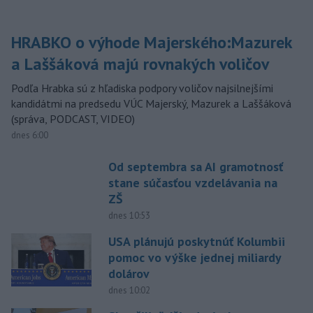
HRABKO o výhode Majerského:Mazurek
a Laššáková majú rovnakých voličov
Podľa Hrabka sú z hľadiska podpory voličov najsilnejšími
kandidátmi na predsedu VÚC Majerský, Mazurek a Laššáková
(správa, PODCAST, VIDEO)
dnes 6:00
Od septembra sa AI gramotnosť
stane súčasťou vzdelávania na
ZŠ
dnes 10:53
USA plánujú poskytnúť Kolumbii
pomoc vo výške jednej miliardy
dolárov
dnes 10:02