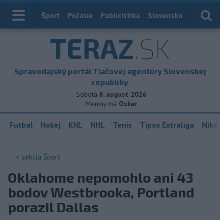
Index
Šport
Počasie
Publicistika
Slovensko
Zahranič
TERAZ
.SK
Spravodajský portál Tlačovej agentúry Slovenskej
republiky
Sobota
8. august 2026
Meniny má
Oskar
Futbal
Hokej
KHL
NHL
Tenis
Tipos Extraliga
Niké 
< sekcia
Šport
Oklahome nepomohlo ani 43
bodov Westbrooka, Portland
porazil Dallas