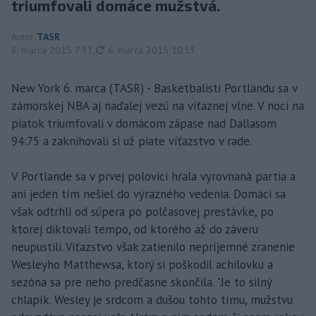
triumfovali domáce mužstvá.
Autor
TASR
aktualizované
6. marca 2015 7:33
,
6. marca 2015 10:33
New York 6. marca (TASR) - Basketbalisti Portlandu sa v
zámorskej NBA aj naďalej vezú na víťaznej vlne. V noci na
piatok triumfovali v domácom zápase nad Dallasom
94:75 a zaknihovali si už piate víťazstvo v rade.
V Portlande sa v prvej polovici hrala vyrovnaná partia a
ani jeden tím nešiel do výrazného vedenia. Domáci sa
však odtrhli od súpera po polčasovej prestávke, po
ktorej diktovali tempo, od ktorého až do záveru
neupustili. Víťazstvo však zatienilo nepríjemné zranenie
Wesleyho Matthewsa, ktorý si poškodil achilovku a
sezóna sa pre neho predčasne skončila. "Je to silný
chlapík. Wesley je srdcom a dušou tohto tímu, mužstvu