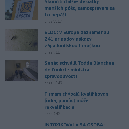
Skončili ďalšie desiatky
menších pôšt, samosprávam sa
to nepáči
dnes 11:17
ECDC: V Európe zaznamenali
241 prípadov nákazy
západonílskou horúčkou
dnes 9:11
Senát schválil Todda Blanchea
do funkcie ministra
spravodlivosti
dnes 10:49
Firmám chýbajú kvalifikovaní
ľudia, pomôcť môže
rekvalifikácia
dnes 9:42
INTOXIKOVALA SA OSOBA: