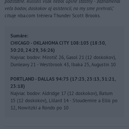
podstatné. Russell však nebol úplne šťastný - zaznamenal
veľa bodov, doskokov aj asistencií, no my sme prehrali,"
cituje nba.com trénera Thunder Scott Brooks.
Sumáre:
CHICAGO - OKLAHOMA CITY 108:105 (18:30,
30:20, 24:29, 36:26)
Najviac bodov: Mirotič 26, Gasol 21 (12 doskokov),
Dunleavy 21 - Westbrook 43, Ibaka 25, Augustin 10
PORTLAND - DALLAS 94:75 (17:23, 23:13, 31:21,
23:18)
Najviac bodov: Aldridge 17 (12 doskokov), Batum
15 (12 doskokov), Lillard 14 - Stoudemire a Ellis po
12, Nowitzki a Rondo po 10