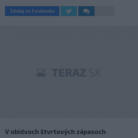
Zdieľaj na Facebooku
V obidvoch štvrtových zápasoch