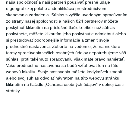
Videá a prenosy TASR TV
naša spoločnosť a naši partneri používať presné údaje
o geografickej polohe a identifikáciu prostredníctvom
skenovania zariadenia. Súhlas s vyššie uvedeným spracúvaním
Deväť Slovákov zabojuje na ME v Paríži
zo strany našej spoločnosti a našich 824 partnerov môžete
o čo najlepšie výsledky
poskytnúť kliknutím na príslušné tlačidlo. Skôr než súhlas
poskytnete, môžete kliknutím jeho poskytnutie odmietnuť alebo
Viac
si preštudovať podrobnejšie informácie a zmeniť svoje
prednostné nastavenia.
Zoberte na vedomie, že na niektoré
Najčítanejšie
formy spracúvania vašich osobných údajov nepotrebujeme váš
súhlas, proti takémuto spracovaniu však máte právo namietať.
6h
24h
7d
Vaše prednostné nastavenia sa budú vzťahovať len na túto
webovú lokalitu. Svoje nastavenia môžete kedykoľvek zmeniť
ÚPLNÉ ZATMENIE SLNKA: Časť Európy
1
alebo svoj súhlas odvolať návratom na túto webovú stránku
zahalí tma, hrozia dôsledky
kliknutím na tlačidlo „Ochrana osobných údajov“ v dolnej časti
stránky.
2
ČIASTOČNÉ ZATMENIE SLNKA: Pozorovať sa bude dať v
stredu
3
Obranca Kaša dostal od Žiliny povolenie hľadať si nový
klub
4
V časti Košice-Krásna otvorili park pomenovaný po