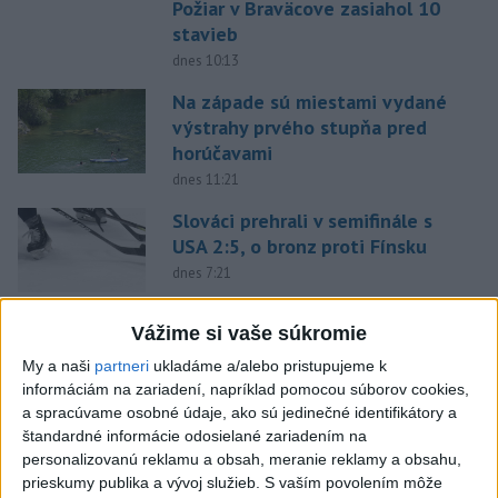
Požiar v Braväcove zasiahol 10
stavieb
dnes 10:13
Na západe sú miestami vydané
výstrahy prvého stupňa pred
horúčavami
dnes 11:21
Slováci prehrali v semifinále s
USA 2:5, o bronz proti Fínsku
dnes 7:21
Práve teraz
Vážime si vaše súkromie
-
V niektorých okresoch na západnom Slovensku platia v
11:19
My a naši
partneri
ukladáme a/alebo pristupujeme k
sobotu popoludní
výstrahy prvého stupňa pred vysokými teplotami.
informáciám na zariadení, napríklad pomocou súborov cookies,
Slovenský hydrometeorologický ústav (SHMÚ) o tom informuje na
a spracúvame osobné údaje, ako sú jedinečné identifikátory a
webe.
štandardné informácie odosielané zariadením na
personalizovanú reklamu a obsah, meranie reklamy a obsahu,
prieskumy publika a vývoj služieb.
S vaším povolením môže
Viac