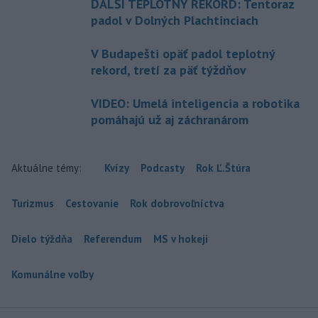
ĎALŠÍ TEPLOTNÝ REKORD: Tentoraz
padol v Dolných Plachtinciach
V Budapešti opäť padol teplotný
rekord, tretí za päť týždňov
VIDEO: Umelá inteligencia a robotika
pomáhajú už aj záchranárom
Aktuálne témy:
Kvízy
Podcasty
Rok Ľ.Štúra
Turizmus
Cestovanie
Rok dobrovoľníctva
Dielo týždňa
Referendum
MS v hokeji
Komunálne voľby