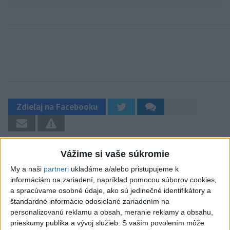
Zdieľaj na Facebooku
Vážime si vaše súkromie
My a naši
partneri
ukladáme a/alebo pristupujeme k
informáciám na zariadení, napríklad pomocou súborov cookies,
a spracúvame osobné údaje, ako sú jedinečné identifikátory a
Neprehliadnite
štandardné informácie odosielané zariadením na
personalizovanú reklamu a obsah, meranie reklamy a obsahu,
prieskumy publika a vývoj služieb.
S vaším povolením môže
ĎALŠÍ TEPLOTNÝ REKORD: Tentoraz