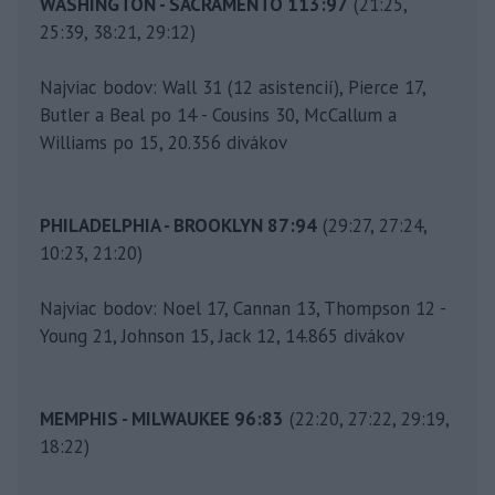
WASHINGTON - SACRAMENTO 113:97
(21:25,
25:39, 38:21, 29:12)
Najviac bodov: Wall 31 (12 asistencií), Pierce 17,
Butler a Beal po 14 - Cousins 30, McCallum a
Williams po 15, 20.356 divákov
PHILADELPHIA - BROOKLYN 87:94
(29:27, 27:24,
10:23, 21:20)
Najviac bodov: Noel 17, Cannan 13, Thompson 12 -
Young 21, Johnson 15, Jack 12, 14.865 divákov
MEMPHIS - MILWAUKEE 96:83
(22:20, 27:22, 29:19,
18:22)