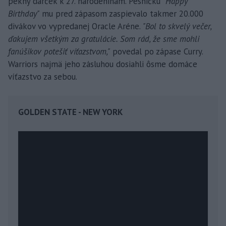
pekný darček k 27. narodeninám. Pesničku
"Happy
Birthday"
mu pred zápasom zaspievalo takmer 20.000
divákov vo vypredanej Oracle Aréne.
"Bol to skvelý večer,
ďakujem všetkým za gratulácie. Som rád, že sme mohli
fanúšikov potešiť víťazstvom,"
povedal po zápase Curry.
Warriors najmä jeho zásluhou dosiahli ôsme domáce
víťazstvo za sebou.
GOLDEN STATE - NEW YORK