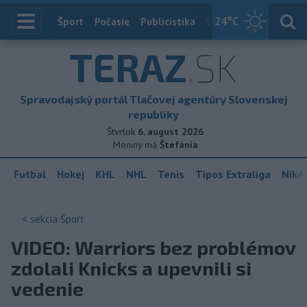
24
°C
Index
Šport
Počasie
Publicistika
Slovensko
Zahranič
TERAZ
.SK
Spravodajský portál Tlačovej agentúry Slovenskej
republiky
Štvrtok
6. august 2026
Meniny má
Štefánia
Futbal
Hokej
KHL
NHL
Tenis
Tipos Extraliga
Niké 
< sekcia
Šport
VIDEO: Warriors bez problémov
zdolali Knicks a upevnili si
vedenie