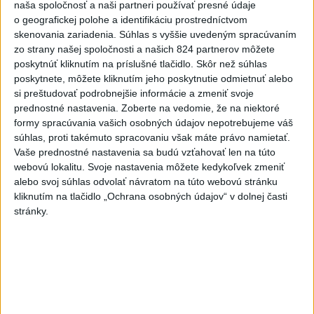
naša spoločnosť a naši partneri používať presné údaje
padol v Dolných Plachtinciach
o geografickej polohe a identifikáciu prostredníctvom
skenovania zariadenia. Súhlas s vyššie uvedeným spracúvaním
VIDEO: Umelá inteligencia a robotika
zo strany našej spoločnosti a našich 824 partnerov môžete
pomáhajú už aj záchranárom
poskytnúť kliknutím na príslušné tlačidlo. Skôr než súhlas
poskytnete, môžete kliknutím jeho poskytnutie odmietnuť alebo
NOVÝ DOMOV: Medveď Artur z
si preštudovať podrobnejšie informácie a zmeniť svoje
košickej zoo odchádza za hranice
prednostné nastavenia.
Zoberte na vedomie, že na niektoré
formy spracúvania vašich osobných údajov nepotrebujeme váš
súhlas, proti takémuto spracovaniu však máte právo namietať.
Orbánová telefonovala s Blanárom a
Vaše prednostné nastavenia sa budú vzťahovať len na túto
Tarabom o pomoci na Dunaji
webovú lokalitu. Svoje nastavenia môžete kedykoľvek zmeniť
alebo svoj súhlas odvolať návratom na túto webovú stránku
kliknutím na tlačidlo „Ochrana osobných údajov“ v dolnej časti
stránky.
Aktuálne témy:
Kvízy
Podcasty
Rok Ľ.Štúra
Turizmus
Cestovanie
Rok dobrovoľníctva
Dielo týždňa
Referendum
MS v hokeji