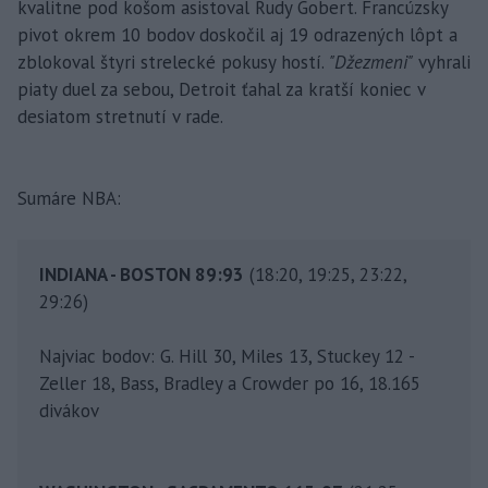
kvalitne pod košom asistoval Rudy Gobert. Francúzsky
pivot okrem 10 bodov doskočil aj 19 odrazených lôpt a
zblokoval štyri strelecké pokusy hostí.
"Džezmeni"
vyhrali
piaty duel za sebou, Detroit ťahal za kratší koniec v
desiatom stretnutí v rade.
Sumáre NBA:
INDIANA - BOSTON 89:93
(18:20, 19:25, 23:22,
29:26)
Najviac bodov: G. Hill 30, Miles 13, Stuckey 12 -
Zeller 18, Bass, Bradley a Crowder po 16, 18.165
divákov