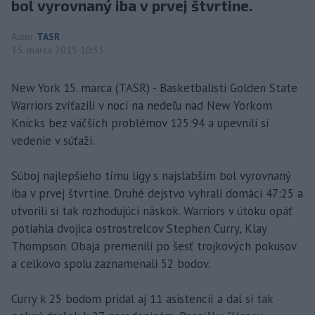
bol vyrovnaný iba v prvej štvrtine.
Autor
TASR
15. marca 2015 10:33
New York 15. marca (TASR) - Basketbalisti Golden State
Warriors zvíťazili v noci na nedeľu nad New Yorkom
Knicks bez väčších problémov 125:94 a upevnili si
vedenie v súťaži.
Súboj najlepšieho tímu ligy s najslabším bol vyrovnaný
iba v prvej štvrtine. Druhé dejstvo vyhrali domáci 47:25 a
utvorili si tak rozhodujúci náskok. Warriors v útoku opäť
potiahla dvojica ostrostrelcov Stephen Curry, Klay
Thompson. Obaja premenili po šesť trojkových pokusov
a celkovo spolu zaznamenali 52 bodov.
Curry k 25 bodom pridal aj 11 asistencií a dal si tak