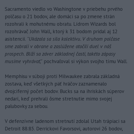
Sacramento viedlo vo Washingtone v priebehu prvého
polčasu o 21 bodov, ale domáci sa po zmene strán
rozohrali k mohutnému obratu. Lídrom Wizards bol
rozohrávač John Wall, ktorý k 31 bodom pridal aj 12
asistencií.
"Ukázala sa sila kolektívu. V druhom polčase
sme zabrali v obrane a zaslúžene otočili duel v náš
prospech. Blíži sa záver základnej časti, takéto zápasy
musíme vyhrávať,"
pochvaľoval si výkon svojho tímu Wall.
Memphisu v súboji proti Milwaukee zabrala základná
zostava, keď všetkých päť hráčov zaznamenalo
dvojciferný počet bodov. Bucks sa na ihriskách súperov
nedarí, keď prehrali ôsme stretnutie mimo svojej
palubovky za sebou.
V defenzívne ladenom stretnutí zdolal Utah trápiaci sa
Detroit 88:85. Derrickovi Favorsovi, autorovi 26 bodov,