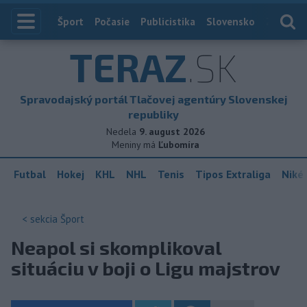
Index
Šport
Počasie
Publicistika
Slovensko
Zahranič
TERAZ
.SK
Spravodajský portál Tlačovej agentúry Slovenskej
republiky
Nedela
9. august 2026
Meniny má
Ľubomíra
Futbal
Hokej
KHL
NHL
Tenis
Tipos Extraliga
Niké 
< sekcia
Šport
Neapol si skomplikoval
situáciu v boji o Ligu majstrov