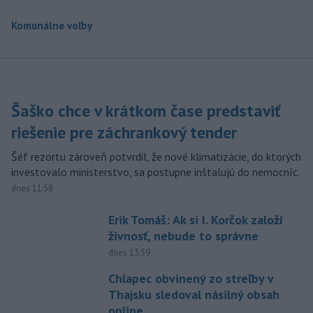
Komunálne voľby
Šaško chce v krátkom čase predstaviť
riešenie pre záchrankový tender
Šéf rezortu zároveň potvrdil, že nové klimatizácie, do ktorých
investovalo ministerstvo, sa postupne inštalujú do nemocníc.
dnes 11:58
Erik Tomáš: Ak si I. Korčok založí
živnosť, nebude to správne
dnes 13:59
Chlapec obvinený zo streľby v
Thajsku sledoval násilný obsah
online