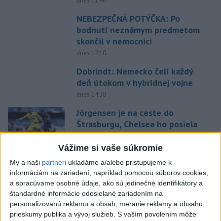
dnes 11:40
NEBEZPEČNÁ POTÝČKA: Po
bodnutí neznámym predmetom
skončil v nemocnici
dnes 12:10
Dobrindt: Nemecko čelí každý
deň útokom v hybridnej vojne
dnes 14:30
Jörgensen je na ceste do
Štrasburgu, Chelsea ho posiela
na hosťovanie
dnes 15:24
Vážime si vaše súkromie
My a naši
partneri
ukladáme a/alebo pristupujeme k
Práve teraz
informáciám na zariadení, napríklad pomocou súborov cookies,
-
Pápež Lev XIV. v nedeľu vyzval na vytvorenie
a spracúvame osobné údaje, ako sú jedinečné identifikátory a
14:30
humanitárnych
koridorov pre civilistov zasiahnutých vojnou v
štandardné informácie odosielané zariadením na
Sudáne, v ktorej zahynuli desaťtisíce ľudí a milióny sú vysídlené.
personalizovanú reklamu a obsah, meranie reklamy a obsahu,
prieskumy publika a vývoj služieb.
S vaším povolením môže