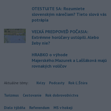
OTESTUJTE SA: Rozumiete
slovenským nárečiam? Tieto slová vás
potrápia
VEĽKÁ PREDPOVEĎ POČASIA:
Extrémne horúčavy ustúpili. Alebo
žeby nie?
HRABKO o výhode
Majerského:Mazurek a Laššáková majú
rovnakých voličov
Aktuálne témy:
Kvízy
Podcasty
Rok Ľ.Štúra
Turizmus
Cestovanie
Rok dobrovoľníctva
Dielo týždňa
Referendum
MS v hokeji