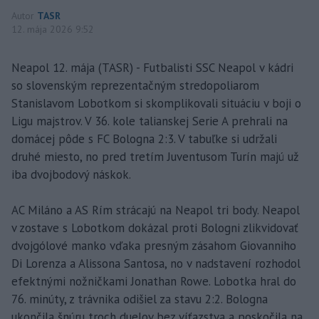
Autor
TASR
12. mája 2026 9:52
Neapol 12. mája (TASR) - Futbalisti SSC Neapol v kádri
so slovenským reprezentačným stredopoliarom
Stanislavom Lobotkom si skomplikovali situáciu v boji o
Ligu majstrov. V 36. kole talianskej Serie A prehrali na
domácej pôde s FC Bologna 2:3. V tabuľke si udržali
druhé miesto, no pred tretím Juventusom Turín majú už
iba dvojbodový náskok.
AC Miláno a AS Rím strácajú na Neapol tri body. Neapol
v zostave s Lobotkom dokázal proti Bologni zlikvidovať
dvojgólové manko vďaka presným zásahom Giovanniho
Di Lorenza a Alissona Santosa, no v nadstavení rozhodol
efektnými nožničkami Jonathan Rowe. Lobotka hral do
76. minúty, z trávnika odišiel za stavu 2:2. Bologna
ukončila šnúru troch duelov bez víťazstva a poskočila na