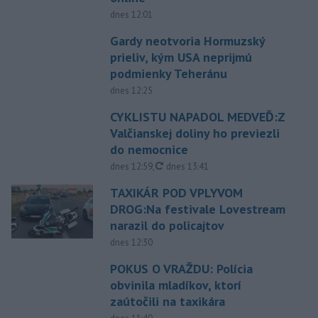
dnes 12:01
Gardy neotvoria Hormuzský
prieliv, kým USA neprijmú
podmienky Teheránu
dnes 12:25
CYKLISTU NAPADOL MEDVEĎ:Z
Valčianskej doliny ho previezli
do nemocnice
aktualizované
dnes 12:59
,
dnes 13:41
TAXIKÁR POD VPLYVOM
DROG:Na festivale Lovestream
narazil do policajtov
dnes 12:30
POKUS O VRAŽDU: Polícia
obvinila mladíkov, ktorí
zaútočili na taxikára