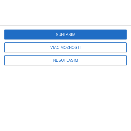
....
SÚHLASÍM
VIAC MOŽNOSTÍ
NESÚHLASÍM
....