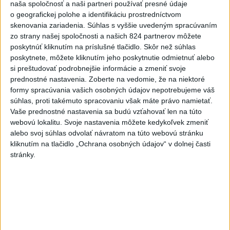
naša spoločnosť a naši partneri používať presné údaje
Viac
Videá a prenosy TASR TV
o geografickej polohe a identifikáciu prostredníctvom
skenovania zariadenia. Súhlas s vyššie uvedeným spracúvaním
zo strany našej spoločnosti a našich 824 partnerov môžete
Deväť Slovákov zabojuje na ME v Paríži
poskytnúť kliknutím na príslušné tlačidlo. Skôr než súhlas
o čo najlepšie výsledky
poskytnete, môžete kliknutím jeho poskytnutie odmietnuť alebo
si preštudovať podrobnejšie informácie a zmeniť svoje
prednostné nastavenia.
Zoberte na vedomie, že na niektoré
Viac
formy spracúvania vašich osobných údajov nepotrebujeme váš
Najčítanejšie
súhlas, proti takémuto spracovaniu však máte právo namietať.
Vaše prednostné nastavenia sa budú vzťahovať len na túto
6h
24h
7d
webovú lokalitu. Svoje nastavenia môžete kedykoľvek zmeniť
alebo svoj súhlas odvolať návratom na túto webovú stránku
DRÁMA V PARLAMENTE: Poslankyňa
1
kliknutím na tlačidlo „Ochrana osobných údajov“ v dolnej časti
hádzala do premiéra vajíčka
stránky.
2
Festival Lovestream 2026 pokračuje, druhý deň zakončil
Robbie Williams
3
Skončili ďalšie desiatky menších pôšt, samosprávam sa
to nepáči