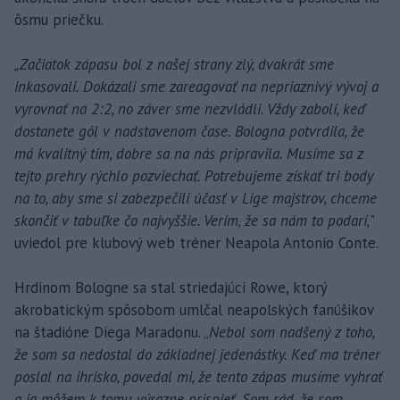
ôsmu priečku.
„Začiatok zápasu bol z našej strany zlý, dvakrát sme
inkasovali. Dokázali sme zareagovať na nepriaznivý vývoj a
vyrovnať na 2:2, no záver sme nezvládli. Vždy zabolí, keď
dostanete gól v nadstavenom čase. Bologna potvrdila, že
má kvalitný tím, dobre sa na nás pripravila. Musíme sa z
tejto prehry rýchlo pozviechať. Potrebujeme získať tri body
na to, aby sme si zabezpečili účasť v Lige majstrov, chceme
skončiť v tabuľke čo najvyššie. Verím, že sa nám to podarí,
"
uviedol pre klubový web tréner Neapola Antonio Conte.
Hrdinom Bologne sa stal striedajúci Rowe, ktorý
akrobatickým spôsobom umlčal neapolských fanúšikov
na štadióne Diega Maradonu. „
Nebol som nadšený z toho,
že som sa nedostal do základnej jedenástky. Keď ma tréner
poslal na ihrisko, povedal mi, že tento zápas musíme vyhrať
a ja môžem k tomu výrazne prispieť. Som rád, že som