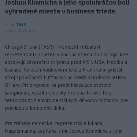
Joshuu Kimmicha a jeho spoluhráčov boli
vyhradené miesta v business triede.
Autor
TASR
3. júna 2026 8:15
Chicago 3. júna (TASR) - Nemeckí futbaloví
reprezentanti prileteli v noci na stredu do Chicaga, kde
absolvujú záverečnú prípravu pred MS v USA, Mexiku a
Kanade. Po osemhodinovom lete z Frankfurtu pristál
stroj spoločnosti Lufthansa na medzinárodnom letisku
O'Hare. Pri preprave na predchádzajúce svetové
šampionáty využil nemecký tím charterové lety,
tentokrát za z enviromentálnych dôvodov rozhodol pre
pravidelnú komerčnú linku.
Pre trénera nemeckej reprezentácie Juliana
Nagelsmanna, kapitána tímu Joshuu Kimmicha a jeho