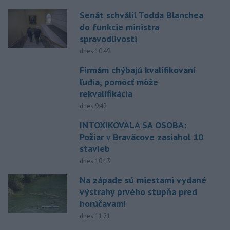
Senát schválil Todda Blanchea
do funkcie ministra
spravodlivosti
dnes 10:49
Firmám chýbajú kvalifikovaní
ľudia, pomôcť môže
rekvalifikácia
dnes 9:42
INTOXIKOVALA SA OSOBA:
Požiar v Braväcove zasiahol 10
stavieb
dnes 10:13
Na západe sú miestami vydané
výstrahy prvého stupňa pred
horúčavami
dnes 11:21