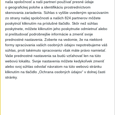
naša spoločnosť a naši partneri používať presné údaje
o geografickej polohe a identifikáciu prostredníctvom
Najnovšie správy na Teraz.sk
skenovania zariadenia. Súhlas s vyššie uvedeným spracúvaním
zo strany našej spoločnosti a našich 824 partnerov môžete
Vyhlásenia
poskytnúť kliknutím na príslušné tlačidlo. Skôr než súhlas
poskytnete, môžete kliknutím jeho poskytnutie odmietnuť alebo
Priame prenosy z Národnej rady SR
si preštudovať podrobnejšie informácie a zmeniť svoje
prednostné nastavenia.
Zoberte na vedomie, že na niektoré
formy spracúvania vašich osobných údajov nepotrebujeme váš
súhlas, proti takémuto spracovaniu však máte právo namietať.
Politika na sociálnych sieťach
Vaše prednostné nastavenia sa budú vzťahovať len na túto
webovú lokalitu. Svoje nastavenia môžete kedykoľvek zmeniť
alebo svoj súhlas odvolať návratom na túto webovú stránku
Zobraziť viac
Info
kliknutím na tlačidlo „Ochrana osobných údajov“ v dolnej časti
stránky.
Najnovšie videá
Najsledovanejšie videá
ANI HORÚCE LETNÉ DNI NÁS
NEZASTAVIA 🌿☀️
dnes 06:00
|
Úrad vlády SR
|
278
zobrazení