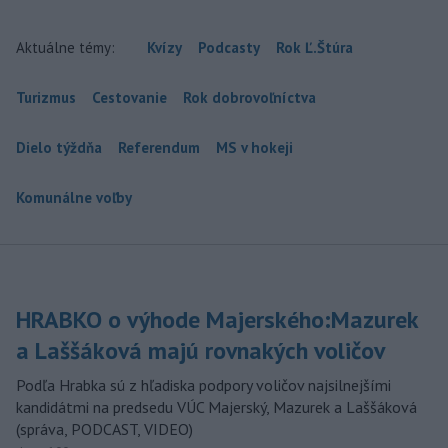
Aktuálne témy:
Kvízy
Podcasty
Rok Ľ.Štúra
Turizmus
Cestovanie
Rok dobrovoľníctva
Dielo týždňa
Referendum
MS v hokeji
Komunálne voľby
HRABKO o výhode Majerského:Mazurek
a Laššáková majú rovnakých voličov
Podľa Hrabka sú z hľadiska podpory voličov najsilnejšími
kandidátmi na predsedu VÚC Majerský, Mazurek a Laššáková
(správa, PODCAST, VIDEO)