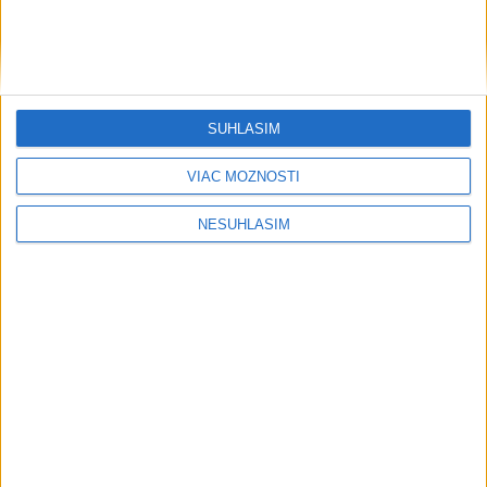
SÚHLASÍM
VIAC MOŽNOSTÍ
NESÚHLASÍM
....