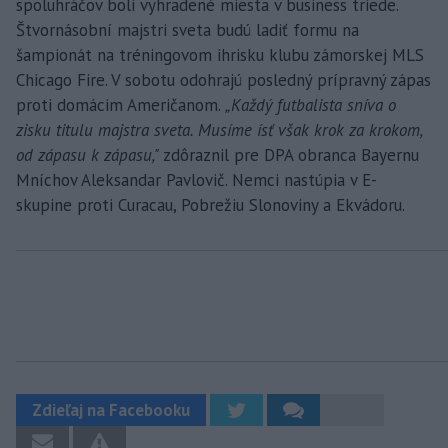
spoluhráčov boli vyhradené miesta v business triede.
Štvornásobní majstri sveta budú ladiť formu na
šampionát na tréningovom ihrisku klubu zámorskej MLS
Chicago Fire. V sobotu odohrajú posledný prípravný zápas
proti domácim Američanom.
„Každý futbalista sníva o
zisku titulu majstra sveta. Musíme ísť však krok za krokom,
od zápasu k zápasu,"
zdôraznil pre DPA obranca Bayernu
Mníchov Aleksandar Pavlovič. Nemci nastúpia v E-
skupine proti Curacau, Pobrežiu Slonoviny a Ekvádoru.
Zdieľaj na Facebooku