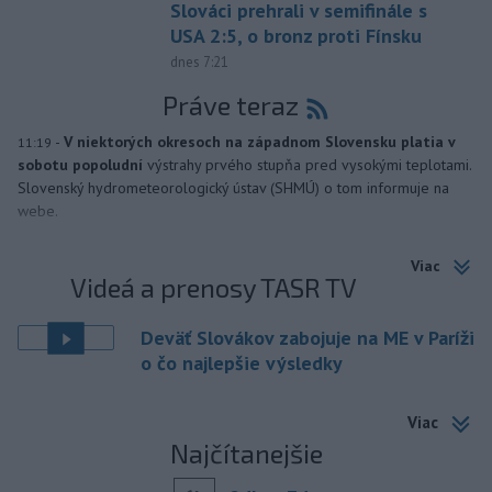
Slováci prehrali v semifinále s
USA 2:5, o bronz proti Fínsku
dnes 7:21
Práve teraz
-
V niektorých okresoch na západnom Slovensku platia v
11:19
sobotu popoludní
výstrahy prvého stupňa pred vysokými teplotami.
Slovenský hydrometeorologický ústav (SHMÚ) o tom informuje na
webe.
Viac
Videá a prenosy TASR TV
Deväť Slovákov zabojuje na ME v Paríži
o čo najlepšie výsledky
Viac
Najčítanejšie