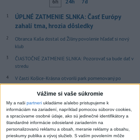
6h
24h
7d
ÚPLNÉ ZATMENIE SLNKA: Časť Európy
1
zahalí tma, hrozia dôsledky
2
Obranca Kaša dostal od Žiliny povolenie hľadať si nový
klub
3
ČIASTOČNÉ ZATMENIE SLNKA: Pozorovať sa bude dať v
stredu
4
V časti Košice-Krásna otvorili park pomenovaný po
kňazovi Semivanovi
Vážime si vaše súkromie
5
Pekárka zachránila život svojim zákazníkom, ktorí sa pár
My a naši
partneri
ukladáme a/alebo pristupujeme k
dní neukázali
informáciám na zariadení, napríklad pomocou súborov cookies,
a spracúvame osobné údaje, ako sú jedinečné identifikátory a
6
Brezno obnovuje zastávky MHD
štandardné informácie odosielané zariadením na
7
Prešovský kraj vyzýva k využitiu bezplatného parkoviska v
personalizovanú reklamu a obsah, meranie reklamy a obsahu,
prieskumy publika a vývoj služieb.
S vaším povolením môže
Tatrách