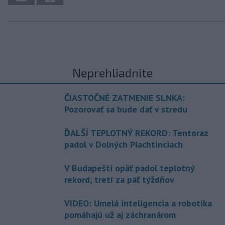
Neprehliadnite
ČIASTOČNÉ ZATMENIE SLNKA:
Pozorovať sa bude dať v stredu
ĎALŠÍ TEPLOTNÝ REKORD: Tentoraz
padol v Dolných Plachtinciach
V Budapešti opäť padol teplotný
rekord, tretí za päť týždňov
VIDEO: Umelá inteligencia a robotika
pomáhajú už aj záchranárom