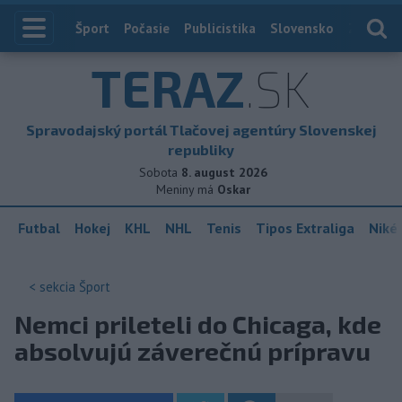
Index
Šport
Počasie
Publicistika
Slovensko
Zahranič
TERAZ
.SK
Spravodajský portál Tlačovej agentúry Slovenskej
republiky
Sobota
8. august 2026
Meniny má
Oskar
Futbal
Hokej
KHL
NHL
Tenis
Tipos Extraliga
Niké 
< sekcia
Šport
Nemci prileteli do Chicaga, kde
absolvujú záverečnú prípravu