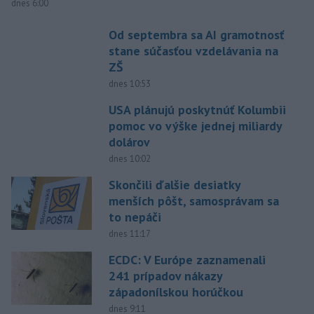
dnes 6:00
Od septembra sa AI gramotnosť
stane súčasťou vzdelávania na
ZŠ
dnes 10:53
USA plánujú poskytnúť Kolumbii
pomoc vo výške jednej miliardy
dolárov
dnes 10:02
Skončili ďalšie desiatky
menších pôšt, samosprávam sa
to nepáči
dnes 11:17
ECDC: V Európe zaznamenali
241 prípadov nákazy
západonílskou horúčkou
dnes 9:11