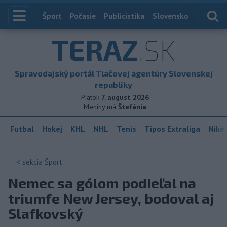
Index
Šport
Počasie
Publicistika
Slovensko
Zahranič
TERAZ
.SK
Spravodajský portál Tlačovej agentúry Slovenskej
republiky
Piatok
7. august 2026
Meniny má
Štefánia
Futbal
Hokej
KHL
NHL
Tenis
Tipos Extraliga
Niké 
< sekcia
Šport
Nemec sa gólom podieľal na
triumfe New Jersey, bodoval aj
Slafkovský