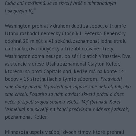
ľudia ani nevšimnú. Je to skvelý hráč s mimoriadnym
hokejovým IQ
.“
Washington prehral v druhom dueli za sebou, o triumfe
Utahu rozhodol nemecký útočník JJ Peterka. Fehérváry
odohral 20 minút a 41 sekúnd, zaznamenal jednu strelu
na bránku, dva bodyčeky a tri zablokované strely.
Washington doma neuspel po sérii piatich víťazstiev. Dve
asistencie v drese Utahu zaznamenal Clayton Keller,
ktorému sa proti Capitals darí, keďže má na konte 14
bodov v 13 stretnutiach s týmto súperom. „
Predviedli
sme dobrý návrat. V poslednom zápase sme nehrali tak, ako
sme chceli. Podarilo sa nám odviesť skvelú prácu a dnes
večer prispeli svojou snahou všetci. 'Vej' (brankár Karel
Vejmelka) bol skvelý, na konci predviedol nádherný zákrok
,“
poznamenal Keller.
Minnesota uspela v súboji dvoch tímov, ktoré prehrali