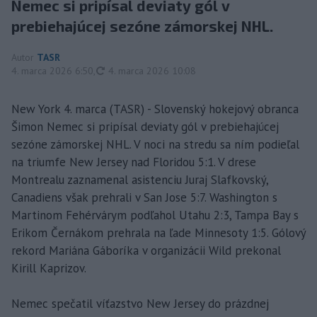
Nemec si pripísal deviaty gól v
prebiehajúcej sezóne zámorskej NHL.
Autor
TASR
aktualizované
4. marca 2026 6:50
,
4. marca 2026 10:08
New York 4. marca (TASR) - Slovenský hokejový obranca
Šimon Nemec si pripísal deviaty gól v prebiehajúcej
sezóne zámorskej NHL. V noci na stredu sa ním podieľal
na triumfe New Jersey nad Floridou 5:1. V drese
Montrealu zaznamenal asistenciu Juraj Slafkovský,
Canadiens však prehrali v San Jose 5:7. Washington s
Martinom Fehérvárym podľahol Utahu 2:3, Tampa Bay s
Erikom Černákom prehrala na ľade Minnesoty 1:5. Gólový
rekord Mariána Gáboríka v organizácii Wild prekonal
Kirill Kaprizov.
Nemec spečatil víťazstvo New Jersey do prázdnej