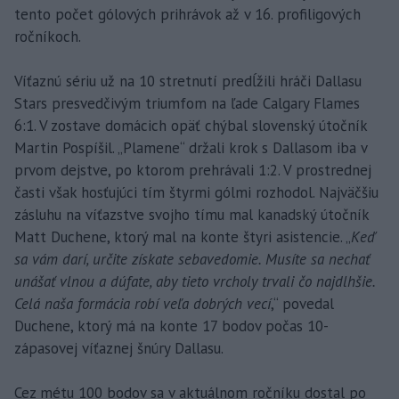
tento počet gólových prihrávok až v 16. profiligových
ročníkoch.
Víťaznú sériu už na 10 stretnutí predĺžili hráči Dallasu
Stars presvedčivým triumfom na ľade Calgary Flames
6:1. V zostave domácich opäť chýbal slovenský útočník
Martin Pospíšil. „Plamene“ držali krok s Dallasom iba v
prvom dejstve, po ktorom prehrávali 1:2. V prostrednej
časti však hosťujúci tím štyrmi gólmi rozhodol. Najväčšiu
zásluhu na víťazstve svojho tímu mal kanadský útočník
Matt Duchene, ktorý mal na konte štyri asistencie. „
Keď
sa vám darí, určite získate sebavedomie. Musíte sa nechať
unášať vlnou a dúfate, aby tieto vrcholy trvali čo najdlhšie.
Celá naša formácia robí veľa dobrých vecí
,“ povedal
Duchene, ktorý má na konte 17 bodov počas 10-
zápasovej víťaznej šnúry Dallasu.
Cez métu 100 bodov sa v aktuálnom ročníku dostal po