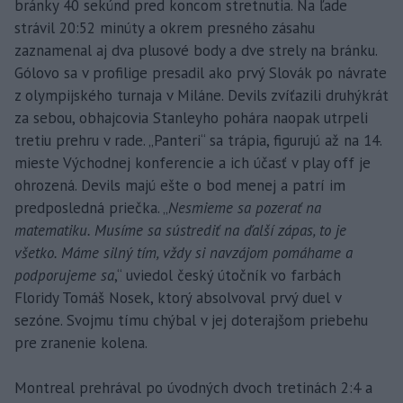
bránky 40 sekúnd pred koncom stretnutia. Na ľade
strávil 20:52 minúty a okrem presného zásahu
zaznamenal aj dva plusové body a dve strely na bránku.
Gólovo sa v profilige presadil ako prvý Slovák po návrate
z olympijského turnaja v Miláne. Devils zvíťazili druhýkrát
za sebou, obhajcovia Stanleyho pohára naopak utrpeli
tretiu prehru v rade. „Panteri“ sa trápia, figurujú až na 14.
mieste Východnej konferencie a ich účasť v play off je
ohrozená. Devils majú ešte o bod menej a patrí im
predposledná priečka. „
Nesmieme sa pozerať na
matematiku. Musíme sa sústrediť na ďalší zápas, to je
všetko. Máme silný tím, vždy si navzájom pomáhame a
podporujeme sa
,“ uviedol český útočník vo farbách
Floridy Tomáš Nosek, ktorý absolvoval prvý duel v
sezóne. Svojmu tímu chýbal v jej doterajšom priebehu
pre zranenie kolena.
Montreal prehrával po úvodných dvoch tretinách 2:4 a