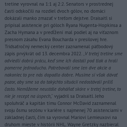
tretine vyrovnal na 1:1 aj 2:2. Senators v prostrednej
časti odskočili na rozdiel dvoch gólov, no domáci
dokázali manko zmazať v treťom dejstve. Draisaitl si
pripísal asistencie pri góloch Ryana Nugenta-Hopkinsa a
Zacha Hymana a v predĺžení mal podiel aj na víťaznom
presnom zásahu Evana Boucharda v presilovej hre.
Tridsaťročný nemecký center zaznamenal päťbodový
zápis prvýkrát od 13. decembra 2022. „
V tretej tretine sme
odviedli dobrú prácu, keď sme ich dostali pod tlak a hrali
pomerne jednoducho. Potrebovali sme len dve akcie a
nakoniec to pre nás dopadlo dobre. Musíme si však dávať
pozor, aby sme sa do takýchto situácií nedostávali príliš
často. Nemôžeme neustále doháňať skóre v tretej tretine, to
nie je recept na úspech
,“ vyjadril sa Draisaitl. Jeho
spoluhráč a kapitán tímu Connor McDavid zaznamenal
svoju ôsmu sezónu v kariére s najmenej 70 asistenciami v
základnej časti, čím sa vyrovnal Mariovi Lemieuxovi na
druhom mieste v histórii NHL. Wayne Gretzky nazbieral