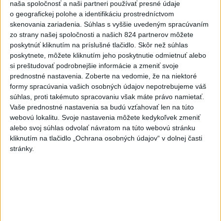
naša spoločnosť a naši partneri používať presné údaje
Buffalo sa usiluje o prvú účasť v play off po 15 rokoch.
o geografickej polohe a identifikáciu prostredníctvom
skenovania zariadenia. Súhlas s vyššie uvedeným spracúvaním
zo strany našej spoločnosti a našich 824 partnerov môžete
NHL - sumáre:
poskytnúť kliknutím na príslušné tlačidlo. Skôr než súhlas
poskytnete, môžete kliknutím jeho poskytnutie odmietnuť alebo
si preštudovať podrobnejšie informácie a zmeniť svoje
prednostné nastavenia.
Zoberte na vedomie, že na niektoré
formy spracúvania vašich osobných údajov nepotrebujeme váš
Boston Bruins - Pittsburgh Penguins 2:1 (2:1, 0:0,
súhlas, proti takémuto spracovaniu však máte právo namietať.
Vaše prednostné nastavenia sa budú vzťahovať len na túto
0:0)
webovú lokalitu. Svoje nastavenia môžete kedykoľvek zmeniť
alebo svoj súhlas odvolať návratom na túto webovú stránku
Góly: 6. Chusnutdinov (Eyssimont), 6. Mittelstadt
kliknutím na tlačidlo „Ochrana osobných údajov“ v dolnej časti
(Zadorov, Zacha) – 1. Karlsson (Rust). Brankári:
stránky.
Swayman - Skinner, strely na bránku: 28:35.
Buffalo Sabres - Vegas Golden Knights 3:2 (1:0, 2:2,
0:0)