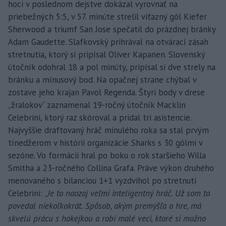
hoci v poslednom dejstve dokázal vyrovnať na
priebežných 5:5, v 57. minúte strelil víťazný gól Kiefer
Sherwood a triumf San Jose spečatil do prázdnej bránky
Adam Gaudette. Slafkovský prihrával na otvárací zásah
stretnutia, ktorý si pripísal Oliver Kapanen. Slovenský
útočník odohral 18 a pol minúty, pripísal si dve strely na
bránku a mínusový bod. Na opačnej strane chýbal v
zostave jeho krajan Pavol Regenda. Štyri body v drese
„žralokov“ zaznamenal 19-ročný útočník Macklin
Celebrini, ktorý raz skóroval a pridal tri asistencie.
Najvyššie draftovaný hráč minulého roka sa stal prvým
tínedžerom v histórii organizácie Sharks s 30 gólmi v
sezóne. Vo formácii hral po boku o rok staršieho Willa
Smitha a 23-ročného Collina Grafa. Práve výkon druhého
menovaného s bilanciou 1+1 vyzdvihol po stretnutí
Celebrini: „
Je to naozaj veľmi inteligentný hráč. Už som to
povedal niekoľkokrát. Spôsob, akým premýšľa o hre, má
skvelú prácu s hokejkou a robí malé veci, ktoré si možno