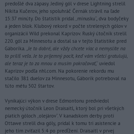
predošlé dva zápasy. Jediný gól v drese Lightning strelil
Nikita Kučerov, jeho spoluhráč Černák strávil na ľade
15:37 minúty. Do štatistík pridal „mínusku“, dva bodyčeky
a jeden blok. Klubový rekord v počte strelených gólov v
organizácii Wild prekonal Kaprizov. Ruský útočník strelil
220. gól za Minnesotu a dostal sa v tejto štatistike pred
Gáboríka. „
Je to dobré, ale vždy chcete viac a nemyslíte na
to príliš veľa. Je to príjemný pocit, keď vám všetci gratulujú,
ale teraz je to za mnou a musím pokračovať
,“ uviedol
Kaprizov podľa nhl.com. Na pokorenie rekordu mu
stačilo 381 duelov za Minnesotu, Gáborík potreboval na
túto métu 502 štartov.
Vynikajúci výkon v drese Edmontonu predviedol
nemecký útočník Leon Draisaitl, ktorý bol pri všetkých
piatich góloch „olejárov“. V kanadskom derby proti
Ottawe strelil dva góly, pridal k tomu tri asistencie a
jeho tím zvíťazil 5:4 po predĺžení. Draisaitl v prvej