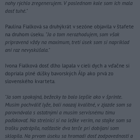
nohy rýchlo zregenerujem. V poslednom kole som ich mala
dosť tuhé."
Paulína Fialková sa druhýkrát v sezóne objavila v štafete
na druhom úseku.
"Ja o tom nerozhodujem, som však
pripravená vždy na maximum, tretí úsek som si napríklad
ani raz nevyskúšala."
Ivona Fialková dosť dlho lapala v cieli dych a vďačne si
dopriala plné dúšky bavorských Álp ako prvá zo
slovenského kvarteta.
"Ja som spokojná, bežecky to bolo lepšie ako v šprinte.
Musím pochváliť lyže, boli naozaj kvalitné, v zjazde som sa
porovnávala s ostatnými a musím servisnému tímu
poďakovať. Na strelnici si na ležke verím, na stojke som sa
trošku potrápila, našťastie dva terče pri dobíjaní som
sklopila. Na prvom úseku sa hromadí dosť zodpovednosti a