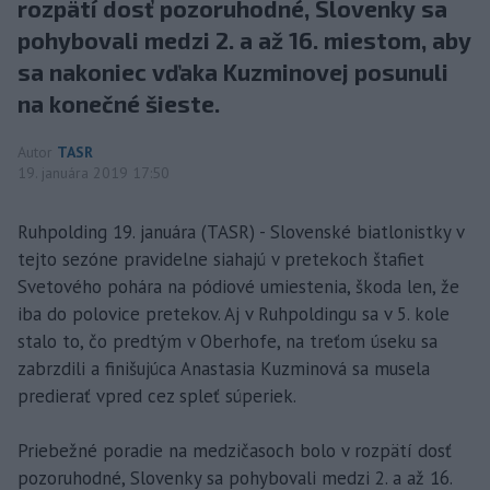
rozpätí dosť pozoruhodné, Slovenky sa
pohybovali medzi 2. a až 16. miestom, aby
sa nakoniec vďaka Kuzminovej posunuli
na konečné šieste.
Autor
TASR
19. januára 2019 17:50
Ruhpolding 19. januára (TASR) - Slovenské biatlonistky v
tejto sezóne pravidelne siahajú v pretekoch štafiet
Svetového pohára na pódiové umiestenia, škoda len, že
iba do polovice pretekov. Aj v Ruhpoldingu sa v 5. kole
stalo to, čo predtým v Oberhofe, na treťom úseku sa
zabrzdili a finišujúca Anastasia Kuzminová sa musela
predierať vpred cez spleť súperiek.
Priebežné poradie na medzičasoch bolo v rozpätí dosť
pozoruhodné, Slovenky sa pohybovali medzi 2. a až 16.