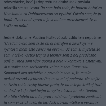
odovzdávke, keď ju dopredu na druhý úsek poslala
mladšia sestra Ivona.
"Ja som bola rada, že budem bežať za
Nemkami a za Dahlmeierovou sa vyvážať. Čakala som, že ju
budú diváci hnať vpred a ja si budem predstavovať, že to
kričia na mňa."
Jediné dobíjanie Paulínu Fialkovú zabrzdilo len nepatrne.
"Uvedomovala som si, že ak aj netrafím a zariskujem v
rýchlosti, mám ešte šancu na opravu. Už som si myslela, že
som v ležke všetko trafila a takmer som z nej predčasne
odišla. Hneď som však dobila a bola v kontakte s ostatnými.
Aj v stojke som zariskovala, vnímala som Francúzku
Simonovú ako odchádza a povedala som si, že musím
ukázať presnú rýchlostreľbu, to sa mi aj podarilo. Na stojke
sa často robia chyby hlavne preto, že na takejto krátkej trati
sa dosť riskuje. Niektorým to vyšlo, niektorým nie. Uvidím,
ako táto štafeta na mňa pred nedeľnými pretekmi zapôsobí.
Ja som však už taká, do každých dávam všetko a verím, že