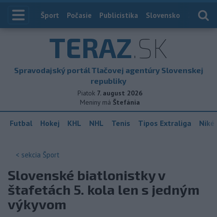
Index
Šport
Počasie
Publicistika
Slovensko
Zahranič
TERAZ
.SK
Spravodajský portál Tlačovej agentúry Slovenskej
republiky
Piatok
7. august 2026
Meniny má
Štefánia
Futbal
Hokej
KHL
NHL
Tenis
Tipos Extraliga
Niké 
< sekcia
Šport
Slovenské biatlonistky v
štafetách 5. kola len s jedným
výkyvom