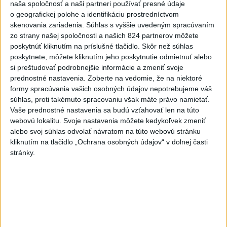
ČIASTOČNÉ ZATMENIE SLNKA:
naša spoločnosť a naši partneri používať presné údaje
Pozorovať sa bude dať v stredu
o geografickej polohe a identifikáciu prostredníctvom
skenovania zariadenia. Súhlas s vyššie uvedeným spracúvaním
zo strany našej spoločnosti a našich 824 partnerov môžete
ĎALŠÍ TEPLOTNÝ REKORD: Tentoraz
poskytnúť kliknutím na príslušné tlačidlo. Skôr než súhlas
padol v Dolných Plachtinciach
poskytnete, môžete kliknutím jeho poskytnutie odmietnuť alebo
si preštudovať podrobnejšie informácie a zmeniť svoje
V Budapešti opäť padol teplotný
prednostné nastavenia.
Zoberte na vedomie, že na niektoré
rekord, tretí za päť týždňov
formy spracúvania vašich osobných údajov nepotrebujeme váš
súhlas, proti takémuto spracovaniu však máte právo namietať.
Vaše prednostné nastavenia sa budú vzťahovať len na túto
VIDEO: Umelá inteligencia a robotika
webovú lokalitu. Svoje nastavenia môžete kedykoľvek zmeniť
pomáhajú už aj záchranárom
alebo svoj súhlas odvolať návratom na túto webovú stránku
kliknutím na tlačidlo „Ochrana osobných údajov“ v dolnej časti
stránky.
Aktuálne témy:
Kvízy
Podcasty
Rok Ľ.Štúra
Turizmus
Cestovanie
Rok dobrovoľníctva
Dielo týždňa
Referendum
MS v hokeji