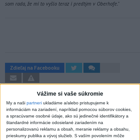
som rada, že mi to vyšlo teraz i predtým v Oberhofe."
Zdieľaj na Facebooku
Vážime si vaše súkromie
My a naši
partneri
ukladáme a/alebo pristupujeme k
informáciám na zariadení, napríklad pomocou súborov cookies,
a spracúvame osobné údaje, ako sú jedinečné identifikátory a
štandardné informácie odosielané zariadením na
Neprehliadnite
personalizovanú reklamu a obsah, meranie reklamy a obsahu,
prieskumy publika a vývoj služieb.
S vaším povolením môže