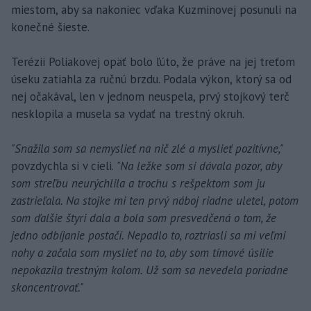
miestom, aby sa nakoniec vďaka Kuzminovej posunuli na
konečné šieste.
Terézii Poliakovej opäť bolo ľúto, že práve na jej treťom
úseku zatiahla za ručnú brzdu. Podala výkon, ktorý sa od
nej očakával, len v jednom neuspela, prvý stojkový terč
nesklopila a musela sa vydať na trestný okruh.
"Snažila som sa nemyslieť na nič zlé a myslieť pozitívne,"
povzdychla si v cieli.
"Na ležke som si dávala pozor, aby
som streľbu neurýchlila a trochu s rešpektom som ju
zastrieľala. Na stojke mi ten prvý náboj riadne uletel, potom
som ďalšie štyri dala a bola som presvedčená o tom, že
jedno odbíjanie postačí. Nepadlo to, roztriasli sa mi veľmi
nohy a začala som myslieť na to, aby som tímové úsilie
nepokazila trestným kolom. Už som sa nevedela poriadne
skoncentrovať."