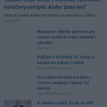
horúčavy ustúpili. Alebo žeby nie?
Teraz.sk prináša predpoveď počasia na nasledujúci týždeň.
včera 16:00
Prezident: Násilie páchané pre
rasovú nenávisť treba odsúdiť v
zárodku
včera 12:33
POŽIAR V SLOVNAFTE: Došlo k
narušeniu jednej z nádrží
aktualizované
včera 14:20
,
včera 15:46
Pri požiari lesného porastu v
Trstíne zasahuje takmer 50
hasičov
aktualizované
včera 20:21
,
včera 21:05
A. Danko vylúčil, že by sa SNS