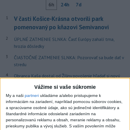
6h
24h
7d
V časti Košice-Krásna otvorili park
1
pomenovaný po kňazovi Semivanovi
2
ÚPLNÉ ZATMENIE SLNKA: Časť Európy zahalí tma,
hrozia dôsledky
3
ČIASTOČNÉ ZATMENIE SLNKA: Pozorovať sa bude dať v
stredu
4
Obranca Kaša dostal od Žiliny povolenie hľadať si nový
klub
Vážime si vaše súkromie
5
Historik Zajac: Územie Slovenska bolo jadrom poľsko-
My a naši
partneri
ukladáme a/alebo pristupujeme k
uhorských vzťahov
informáciám na zariadení, napríklad pomocou súborov cookies,
a spracúvame osobné údaje, ako sú jedinečné identifikátory a
6
Kruhová križovatka v Poprade v smere z Hozelca bude
štandardné informácie odosielané zariadením na
hotová budúci rok
personalizovanú reklamu a obsah, meranie reklamy a obsahu,
prieskumy publika a vývoj služieb.
S vaším povolením môže
7