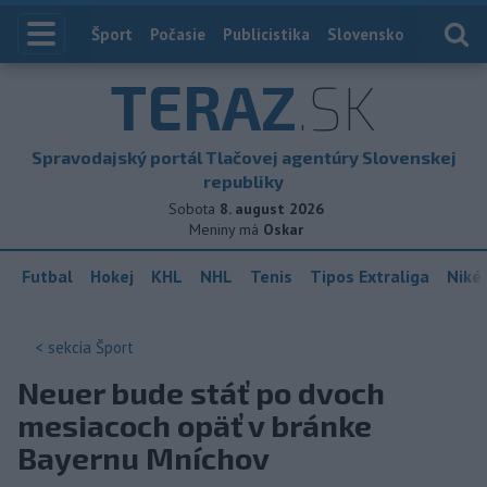
Index
Šport
Počasie
Publicistika
Slovensko
Zahranič
TERAZ
.SK
Spravodajský portál Tlačovej agentúry Slovenskej
republiky
Sobota
8. august 2026
Meniny má
Oskar
Futbal
Hokej
KHL
NHL
Tenis
Tipos Extraliga
Niké 
< sekcia
Šport
Neuer bude stáť po dvoch
mesiacoch opäť v bránke
Bayernu Mníchov