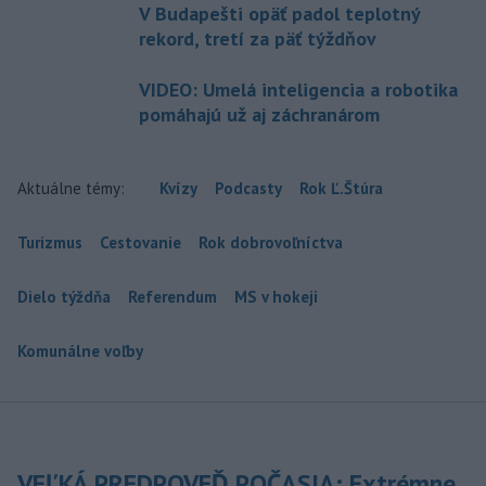
V Budapešti opäť padol teplotný
rekord, tretí za päť týždňov
VIDEO: Umelá inteligencia a robotika
pomáhajú už aj záchranárom
Aktuálne témy:
Kvízy
Podcasty
Rok Ľ.Štúra
Turizmus
Cestovanie
Rok dobrovoľníctva
Dielo týždňa
Referendum
MS v hokeji
Komunálne voľby
VEĽKÁ PREDPOVEĎ POČASIA: Extrémne