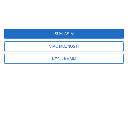
....
SÚHLASÍM
VIAC MOŽNOSTÍ
NESÚHLASÍM
....