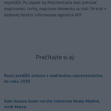
nepredĺži. Po zápase by Mníchovčania mali prevziať
majstrovskú trofej, majstrom Nemecka sa stali 34-krát v
klubovej histórii. Informovala agentúra AFP.
Prečítajte si aj:
Rossi predĺžil zmluvu s maďarskou reprezentáciou
do roku 2030
Xabi Alonso bude novým trénerom Realu Madrid,
tvrdí Marca