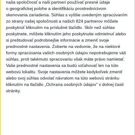
VEĽKÁ PREDPOVEĎ POČASIA: Extrémne horúčavy
naša spoločnosť a naši partneri používať presné údaje
ustúpili. Alebo žeby nie?
o geografickej polohe a identifikáciu prostredníctvom
skenovania zariadenia. Súhlas s vyššie uvedeným spracúvaním
zo strany našej spoločnosti a našich 824 partnerov môžete
Najnovšie správy na Teraz.sk
poskytnúť kliknutím na príslušné tlačidlo. Skôr než súhlas
poskytnete, môžete kliknutím jeho poskytnutie odmietnuť alebo
Vyhlásenia
si preštudovať podrobnejšie informácie a zmeniť svoje
Priame prenosy z Národnej rady SR
prednostné nastavenia.
Zoberte na vedomie, že na niektoré
formy spracúvania vašich osobných údajov nepotrebujeme váš
súhlas, proti takémuto spracovaniu však máte právo namietať.
Vaše prednostné nastavenia sa budú vzťahovať len na túto
webovú lokalitu. Svoje nastavenia môžete kedykoľvek zmeniť
Politika na sociálnych sieťach
alebo svoj súhlas odvolať návratom na túto webovú stránku
kliknutím na tlačidlo „Ochrana osobných údajov“ v dolnej časti
stránky.
Zobraziť viac
Info
Najnovšie videá
Najsledovanejšie videá
Kontrolný deň na Spišskom hrade
potvrdil výrazný pokrok...