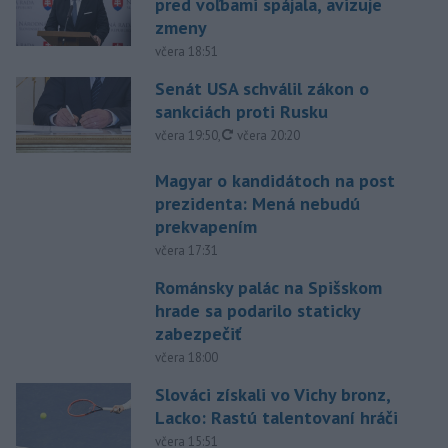
pred voľbami spájala, avizuje
zmeny
včera 18:51
Senát USA schválil zákon o
sankciách proti Rusku
aktualizované
včera 19:50
,
včera 20:20
Magyar o kandidátoch na post
prezidenta: Mená nebudú
prekvapením
včera 17:31
Románsky palác na Spišskom
hrade sa podarilo staticky
zabezpečiť
včera 18:00
Slováci získali vo Vichy bronz,
Lacko: Rastú talentovaní hráči
včera 15:51