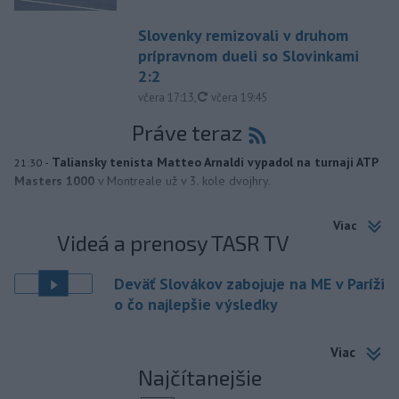
Slovenky remizovali v druhom
prípravnom dueli so Slovinkami
2:2
aktualizované
včera 17:13
,
včera 19:45
Práve teraz
-
Taliansky tenista Matteo Arnaldi vypadol na turnaji ATP
21:30
Masters 1000
v Montreale už v 3. kole dvojhry.
Viac
Videá a prenosy TASR TV
Deväť Slovákov zabojuje na ME v Paríži
o čo najlepšie výsledky
Viac
Najčítanejšie