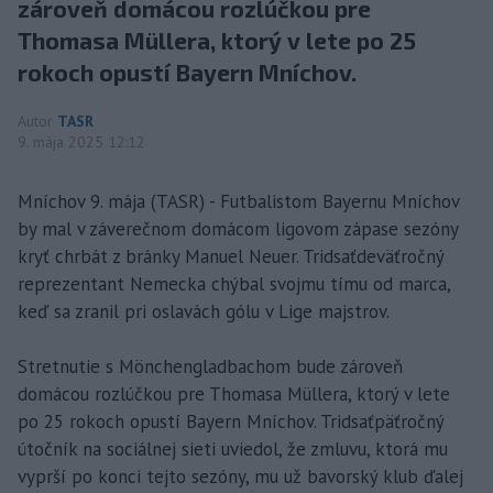
zároveň domácou rozlúčkou pre
Thomasa Müllera, ktorý v lete po 25
rokoch opustí Bayern Mníchov.
Autor
TASR
9. mája 2025 12:12
Mníchov 9. mája (TASR) - Futbalistom Bayernu Mníchov
by mal v záverečnom domácom ligovom zápase sezóny
kryť chrbát z bránky Manuel Neuer. Tridsaťdeväťročný
reprezentant Nemecka chýbal svojmu tímu od marca,
keď sa zranil pri oslavách gólu v Lige majstrov.
Stretnutie s Mönchengladbachom bude zároveň
domácou rozlúčkou pre Thomasa Müllera, ktorý v lete
po 25 rokoch opustí Bayern Mníchov. Tridsaťpäťročný
útočník na sociálnej sieti uviedol, že zmluvu, ktorá mu
vyprší po konci tejto sezóny, mu už bavorský klub ďalej