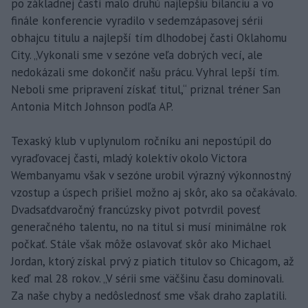
po základnej časti malo druhú najlepšiu bilanciu a vo
finále konferencie vyradilo v sedemzápasovej sérii
obhajcu titulu a najlepší tím dlhodobej časti Oklahomu
City. „Vykonali sme v sezóne veľa dobrých vecí, ale
nedokázali sme dokončiť našu prácu. Vyhral lepší tím.
Neboli sme pripravení získať titul,“ priznal tréner San
Antonia Mitch Johnson podľa AP.
Texaský klub v uplynulom ročníku ani nepostúpil do
vyraďovacej časti, mladý kolektív okolo Victora
Wembanyamu však v sezóne urobil výrazný výkonnostný
vzostup a úspech prišiel možno aj skôr, ako sa očakávalo.
Dvadsaťdvaročný francúzsky pivot potvrdil povesť
generačného talentu, no na titul si musí minimálne rok
počkať. Stále však môže oslavovať skôr ako Michael
Jordan, ktorý získal prvý z piatich titulov so Chicagom, až
keď mal 28 rokov. „V sérii sme väčšinu času dominovali.
Za naše chyby a nedôslednosť sme však draho zaplatili.