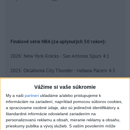
Finálové série NBA (za uplynulých 30 rokov):
2026: New York Knicks - San Antonio Spurs 4:1
2025: Oklahoma City Thunder - Indiana Pacers 4:3
2024: Boston Celtics - Dallas Mavericks 4:1
Vážime si vaše súkromie
My a naši
partneri
ukladáme a/alebo pristupujeme k
2023: Denver Nuggets - Miami Heat 4:1
informáciám na zariadení, napríklad pomocou súborov cookies,
a spracúvame osobné údaje, ako sú jedinečné identifikátory a
2022: Golden State Warriors - Boston Celtics 4:2
štandardné informácie odosielané zariadením na
personalizovanú reklamu a obsah, meranie reklamy a obsahu,
prieskumy publika a vývoj služieb.
S vaším povolením môže
2021: Milwaukee Bucks - Phoenix Suns 4:2