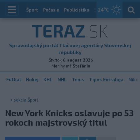
24
°C
Index
Šport
Počasie
Publicistika
Slovensko
Zahranič
TERAZ
.SK
Spravodajský portál Tlačovej agentúry Slovenskej
republiky
Štvrtok
6. august 2026
Meniny má
Štefánia
Futbal
Hokej
KHL
NHL
Tenis
Tipos Extraliga
Niké 
< sekcia
Šport
New York Knicks oslavuje po 53
rokoch majstrovský titul