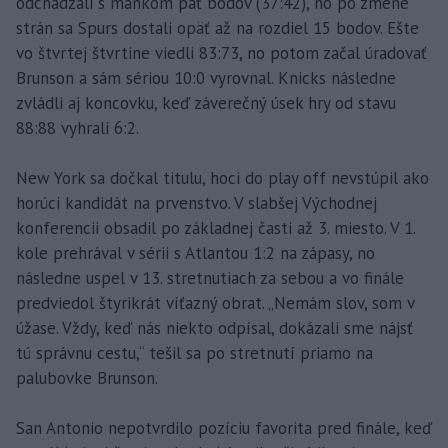
odchádzali s mankom päť bodov (37:42), no po zmene
strán sa Spurs dostali opäť až na rozdiel 15 bodov. Ešte
vo štvrtej štvrtine viedli 83:73, no potom začal úradovať
Brunson a sám sériou 10:0 vyrovnal. Knicks následne
zvládli aj koncovku, keď záverečný úsek hry od stavu
88:88 vyhrali 6:2.
New York sa dočkal titulu, hoci do play off nevstúpil ako
horúci kandidát na prvenstvo. V slabšej Východnej
konferencii obsadil po základnej časti až 3. miesto. V 1.
kole prehrával v sérii s Atlantou 1:2 na zápasy, no
následne uspel v 13. stretnutiach za sebou a vo finále
predviedol štyrikrát víťazný obrat. „Nemám slov, som v
úžase. Vždy, keď nás niekto odpísal, dokázali sme nájsť
tú správnu cestu,“ tešil sa po stretnutí priamo na
palubovke Brunson.
San Antonio nepotvrdilo pozíciu favorita pred finále, keď