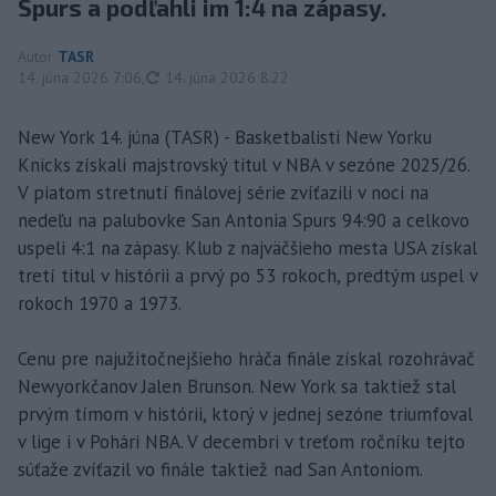
Spurs a podľahli im 1:4 na zápasy.
Autor
TASR
aktualizované
14. júna 2026 7:06
,
14. júna 2026 8:22
New York 14. júna (TASR) - Basketbalisti New Yorku
Knicks získali majstrovský titul v NBA v sezóne 2025/26.
V piatom stretnutí finálovej série zvíťazili v noci na
nedeľu na palubovke San Antonia Spurs 94:90 a celkovo
uspeli 4:1 na zápasy. Klub z najväčšieho mesta USA získal
tretí titul v histórii a prvý po 53 rokoch, predtým uspel v
rokoch 1970 a 1973.
Cenu pre najužitočnejšieho hráča finále získal rozohrávač
Newyorkčanov Jalen Brunson. New York sa taktiež stal
prvým tímom v histórii, ktorý v jednej sezóne triumfoval
v lige i v Pohári NBA. V decembri v treťom ročníku tejto
súťaže zvíťazil vo finále taktiež nad San Antoniom.