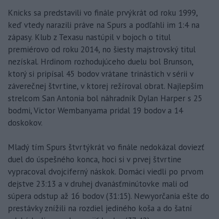
Knicks sa predstavili vo finále prvýkrát od roku 1999,
keď vtedy narazili práve na Spurs a podľahli im 1:4 na
zápasy. Klub z Texasu nastúpil v bojoch o titul
premiérovo od roku 2014, no šiesty majstrovský titul
nezískal. Hrdinom rozhodujúceho duelu bol Brunson,
ktorý si pripísal 45 bodov vrátane trinástich v sérii v
záverečnej štvrtine, v ktorej režíroval obrat. Najlepším
strelcom San Antonia bol náhradník Dylan Harper s 25
bodmi, Victor Wembanyama pridal 19 bodov a 14
doskokov.
Mladý tím Spurs štvrtýkrát vo finále nedokázal doviezť
duel do úspešného konca, hoci si v prvej štvrtine
vypracoval dvojciferný náskok. Domáci viedli po prvom
dejstve 23:13 a v druhej dvanásťminútovke mali od
súpera odstup až 16 bodov (31:15). Newyorčania ešte do
prestávky znížili na rozdiel jediného koša a do šatní