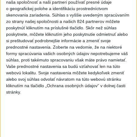
naša spoločnosť a naši partneri používať presné údaje
o geografickej polohe a identifikáciu prostredníctvom
2020: Los Angeles Lakers - Miami Heat 4:2
skenovania zariadenia. Súhlas s vyššie uvedeným spracúvaním
zo strany našej spoločnosti a našich 824 partnerov môžete
poskytnúť kliknutím na príslušné tlačidlo. Skôr než súhlas
2019: Toronto Raptors - Golden State Warriors 4:2
poskytnete, môžete kliknutím jeho poskytnutie odmietnuť alebo
si preštudovať podrobnejšie informácie a zmeniť svoje
2018: Golden State Warriors - Cleveland Cavaliers
prednostné nastavenia.
Zoberte na vedomie, že na niektoré
4:0
formy spracúvania vašich osobných údajov nepotrebujeme váš
súhlas, proti takémuto spracovaniu však máte právo namietať.
2017: Golden State Warriors - Cleveland Cavaliers
Vaše prednostné nastavenia sa budú vzťahovať len na túto
webovú lokalitu. Svoje nastavenia môžete kedykoľvek zmeniť
4:1
alebo svoj súhlas odvolať návratom na túto webovú stránku
kliknutím na tlačidlo „Ochrana osobných údajov“ v dolnej časti
2016: Cleveland Cavaliers - Golden State Warriors
stránky.
4:3
2015: Golden State Warriors - Cleveland Cavaliers
4:2
2014: San Antonio Spurs - Miami Heat 4:1