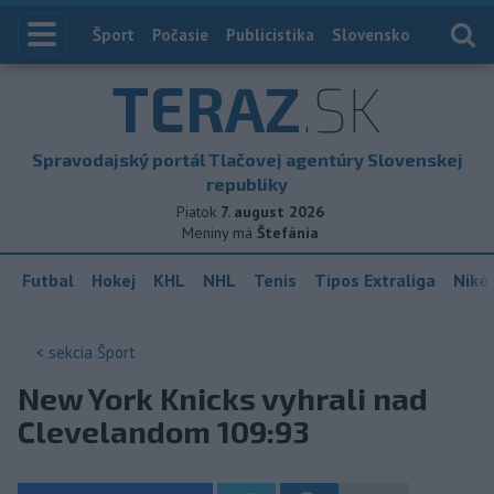
Index
Šport
Počasie
Publicistika
Slovensko
Zahranič
TERAZ
.SK
Spravodajský portál Tlačovej agentúry Slovenskej
republiky
Piatok
7. august 2026
Meniny má
Štefánia
Futbal
Hokej
KHL
NHL
Tenis
Tipos Extraliga
Niké 
< sekcia
Šport
New York Knicks vyhrali nad
Clevelandom 109:93