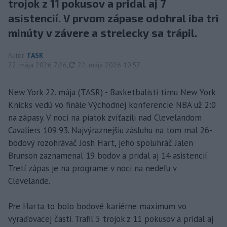
trojok z 11 pokusov a pridal aj 7
asistencií. V prvom zápase odohral iba tri
minúty v závere a strelecky sa trápil.
Autor
TASR
aktualizované
22. mája 2026 7:26
,
22. mája 2026 10:57
New York 22. mája (TASR) - Basketbalisti tímu New York
Knicks vedú vo finále Východnej konferencie NBA už 2:0
na zápasy. V noci na piatok zvíťazili nad Clevelandom
Cavaliers 109:93. Najvýraznejšiu zásluhu na tom mal 26-
bodový rozohrávač Josh Hart, jeho spoluhráč Jalen
Brunson zaznamenal 19 bodov a pridal aj 14 asistencií.
Tretí zápas je na programe v noci na nedeľu v
Clevelande.
Pre Harta to bolo bodové kariérne maximum vo
vyraďovacej časti. Trafil 5 trojok z 11 pokusov a pridal aj