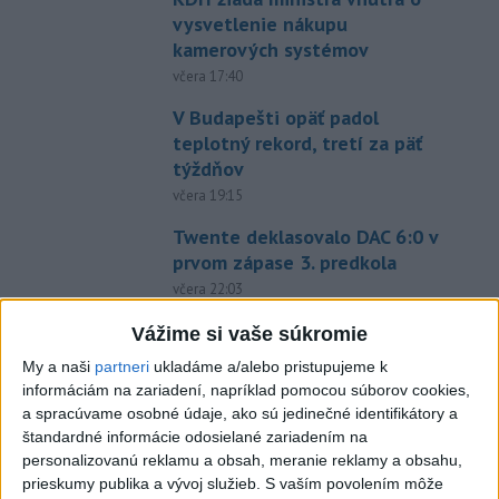
vysvetlenie nákupu
kamerových systémov
včera 17:40
V Budapešti opäť padol
teplotný rekord, tretí za päť
týždňov
včera 19:15
Twente deklasovalo DAC 6:0 v
prvom zápase 3. predkola
včera 22:03
Slovenskí hádzanári zdolali
Vážime si vaše súkromie
Taliansko 38:37
My a naši
partneri
ukladáme a/alebo pristupujeme k
aktualizované
včera 16:28
,
včera 19:55
informáciám na zariadení, napríklad pomocou súborov cookies,
a spracúvame osobné údaje, ako sú jedinečné identifikátory a
Práve teraz
štandardné informácie odosielané zariadením na
personalizovanú reklamu a obsah, meranie reklamy a obsahu,
-
Pri pobreží Ománu hrozí ekologická katastrofa pre únik
21:58
prieskumy publika a vývoj služieb.
S vaším povolením môže
čoraz
väčšieho množstva ropy z tankera, ktorý narazil na plytčinu v