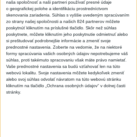
naša spoločnosť a naši partneri používať presné údaje
blízkosti prírodnej rezervácie.
o geografickej polohe a identifikáciu prostredníctvom
skenovania zariadenia. Súhlas s vyššie uvedeným spracúvaním
Viac
zo strany našej spoločnosti a našich 824 partnerov môžete
Videá a prenosy TASR TV
poskytnúť kliknutím na príslušné tlačidlo. Skôr než súhlas
poskytnete, môžete kliknutím jeho poskytnutie odmietnuť alebo
Deväť Slovákov zabojuje na ME v Paríži
si preštudovať podrobnejšie informácie a zmeniť svoje
o čo najlepšie výsledky
prednostné nastavenia.
Zoberte na vedomie, že na niektoré
formy spracúvania vašich osobných údajov nepotrebujeme váš
súhlas, proti takémuto spracovaniu však máte právo namietať.
Vaše prednostné nastavenia sa budú vzťahovať len na túto
Viac
webovú lokalitu. Svoje nastavenia môžete kedykoľvek zmeniť
Najčítanejšie
alebo svoj súhlas odvolať návratom na túto webovú stránku
kliknutím na tlačidlo „Ochrana osobných údajov“ v dolnej časti
6h
24h
7d
stránky.
ÚPLNÉ ZATMENIE SLNKA: Časť Európy
1
zahalí tma, hrozia dôsledky
2
Prešovský kraj vyzýva k využitiu bezplatného parkoviska v
Tatrách