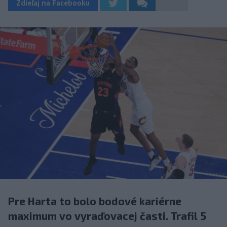
Zdieľaj na Facebooku
Pre Harta to bolo bodové kariérne
maximum vo vyraďovacej časti. Trafil 5