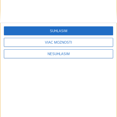
....
SÚHLASÍM
VIAC MOŽNOSTÍ
NESÚHLASÍM
....