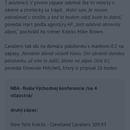
7 asistencií. V prvom zápase odohral iba tri minúty v
závere a strelecky sa trápil. „
Vedel som, že musím
pokračovať v streľbe, a keď to budem robiť, bude to dobré
,“
povedal Hart podľa agentúry AP. „
Josh odohral obrovský
zápas
,“ pochválil ho tréner Knicks Mike Brown.
Cavaliers tak idú na domácu palubovku s mankom 0:2 na
zápasy. „
Nemáme dôvod skloniť hlavu. Oni ubránili domácu
palubovku, už sme to zažili, ideme na zápas číslo tri
,“
povedal Donovan Mitchell, ktorý si pripísal 26 bodov.
NBA - finále Východnej konferencie /na 4
víťazstvá/
druhý zápas:
New York Knicks - Cleveland Cavaliers 109:93