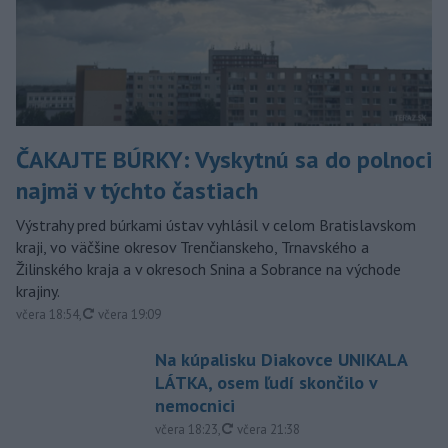
ČAKAJTE BÚRKY: Vyskytnú sa do polnoci
najmä v týchto častiach
Výstrahy pred búrkami ústav vyhlásil v celom Bratislavskom
kraji, vo väčšine okresov Trenčianskeho, Trnavského a
Žilinského kraja a v okresoch Snina a Sobrance na východe
krajiny.
aktualizované
včera 18:54
,
včera 19:09
Na kúpalisku Diakovce UNIKALA
LÁTKA, osem ľudí skončilo v
nemocnici
aktualizované
včera 18:23
,
včera 21:38