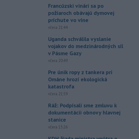
Francúzski vinári sa po
požiaroch obávajú dymovej
príchute vo víne
včera 21:44
Uganda schválila vyslanie
vojakov do medzinárodných síl
v Pásme Gazy
včera 20:49
Pre únik ropy z tankera pri
Ománe hrozí ekologická
katastrofa
včera 21:59
Ráž: Podpísali sme zmluvu k
dokumentácii obnovy hlavnej
stanice
včera 15:26
KDH žiada ministra vnútra o