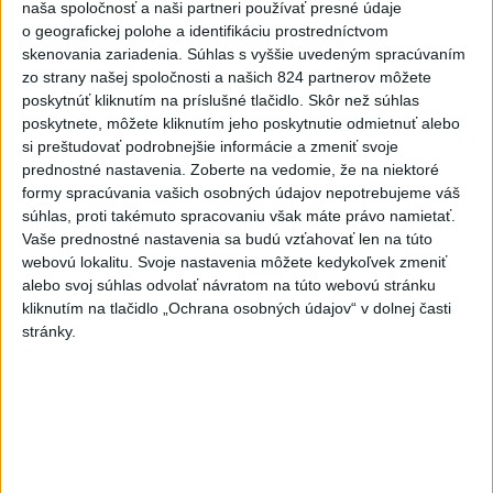
TAXIKÁR POD VPLYVOM
naša spoločnosť a naši partneri používať presné údaje
DROG:Na festivale Lovestream
o geografickej polohe a identifikáciu prostredníctvom
narazil do policajtov
skenovania zariadenia. Súhlas s vyššie uvedeným spracúvaním
zo strany našej spoločnosti a našich 824 partnerov môžete
dnes 12:30
poskytnúť kliknutím na príslušné tlačidlo. Skôr než súhlas
POKUS O VRAŽDU: Polícia
poskytnete, môžete kliknutím jeho poskytnutie odmietnuť alebo
obvinila mladíkov, ktorí
si preštudovať podrobnejšie informácie a zmeniť svoje
zaútočili na taxikára
prednostné nastavenia.
Zoberte na vedomie, že na niektoré
formy spracúvania vašich osobných údajov nepotrebujeme váš
dnes 11:40
súhlas, proti takémuto spracovaniu však máte právo namietať.
NEBEZPEČNÁ POTÝČKA: Po
Vaše prednostné nastavenia sa budú vzťahovať len na túto
bodnutí neznámym predmetom
webovú lokalitu. Svoje nastavenia môžete kedykoľvek zmeniť
alebo svoj súhlas odvolať návratom na túto webovú stránku
skončil v nemocnici
kliknutím na tlačidlo „Ochrana osobných údajov“ v dolnej časti
dnes 12:10
stránky.
Agrorezort: Výmera lesných
pozemkov a porastov sa
dlhodobo zvyšuje
dnes 10:24
Slováci prehrali duel o bronz,