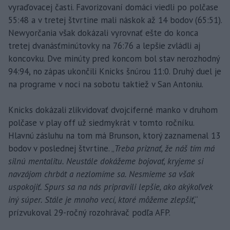
vyraďovacej časti. Favorizovaní domáci viedli po polčase
55:48 a v tretej štvrtine mali náskok až 14 bodov (65:51).
Newyorčania však dokázali vyrovnať ešte do konca
tretej dvanásťminútovky na 76:76 a lepšie zvládli aj
koncovku. Dve minúty pred koncom bol stav nerozhodný
94:94, no zápas ukončili Knicks šnúrou 11:0. Druhý duel je
na programe v noci na sobotu taktiež v San Antoniu.
Knicks dokázali zlikvidovať dvojciferné manko v druhom
polčase v play off už siedmykrát v tomto ročníku.
Hlavnú zásluhu na tom má Brunson, ktorý zaznamenal 13
bodov v poslednej štvrtine. „
Treba priznať, že náš tím má
silnú mentalitu. Neustále dokážeme bojovať, kryjeme si
navzájom chrbát a nezlomíme sa. Nesmieme sa však
uspokojiť. Spurs sa na nás pripravili lepšie, ako akýkoľvek
iný súper. Stále je mnoho vecí, ktoré môžeme zlepšiť
,“
prízvukoval 29-ročný rozohrávač podľa AFP.