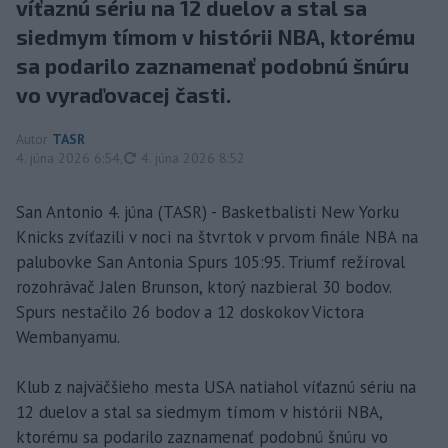
víťaznú sériu na 12 duelov a stal sa
siedmym tímom v histórii NBA, ktorému
sa podarilo zaznamenať podobnú šnúru
vo vyraďovacej časti.
Autor
TASR
aktualizované
4. júna 2026 6:54
,
4. júna 2026 8:52
San Antonio 4. júna (TASR) - Basketbalisti New Yorku
Knicks zvíťazili v noci na štvrtok v prvom finále NBA na
palubovke San Antonia Spurs 105:95. Triumf režíroval
rozohrávač Jalen Brunson, ktorý nazbieral 30 bodov.
Spurs nestačilo 26 bodov a 12 doskokov Victora
Wembanyamu.
Klub z najväčšieho mesta USA natiahol víťaznú sériu na
12 duelov a stal sa siedmym tímom v histórii NBA,
ktorému sa podarilo zaznamenať podobnú šnúru vo