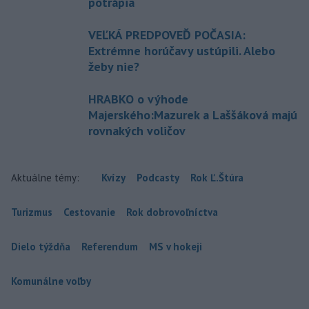
potrápia
VEĽKÁ PREDPOVEĎ POČASIA:
Extrémne horúčavy ustúpili. Alebo
žeby nie?
HRABKO o výhode
Majerského:Mazurek a Laššáková majú
rovnakých voličov
Aktuálne témy:
Kvízy
Podcasty
Rok Ľ.Štúra
Turizmus
Cestovanie
Rok dobrovoľníctva
Dielo týždňa
Referendum
MS v hokeji
Komunálne voľby