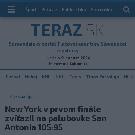
Index
Šport
Počasie
Publicistika
Slovensko
Zahranič
TERAZ
.SK
Spravodajský portál Tlačovej agentúry Slovenskej
republiky
Nedela
9. august 2026
Meniny má
Ľubomíra
Futbal
Hokej
KHL
NHL
Tenis
Tipos Extraliga
Niké 
< sekcia
Šport
New York v prvom finále
zvíťazil na palubovke San
Antonia 105:95