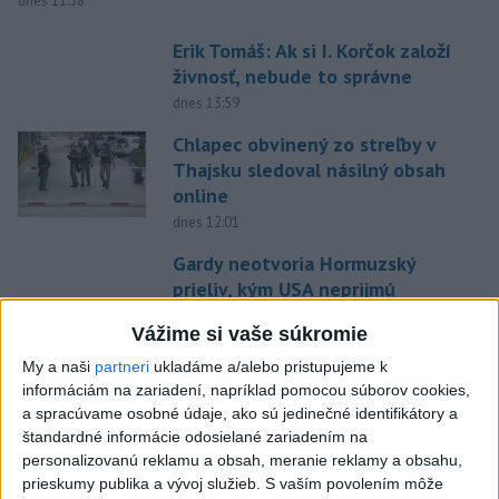
dnes 11:58
Erik Tomáš: Ak si I. Korčok založí
živnosť, nebude to správne
dnes 13:59
Chlapec obvinený zo streľby v
Thajsku sledoval násilný obsah
online
dnes 12:01
Gardy neotvoria Hormuzský
prieliv, kým USA neprijmú
podmienky Teheránu
Vážime si vaše súkromie
dnes 12:25
My a naši
partneri
ukladáme a/alebo pristupujeme k
CYKLISTU NAPADOL MEDVEĎ:Z
informáciám na zariadení, napríklad pomocou súborov cookies,
Valčianskej doliny ho previezli
a spracúvame osobné údaje, ako sú jedinečné identifikátory a
do nemocnice
štandardné informácie odosielané zariadením na
aktualizované
personalizovanú reklamu a obsah, meranie reklamy a obsahu,
dnes 12:59
,
dnes 13:41
prieskumy publika a vývoj služieb.
S vaším povolením môže