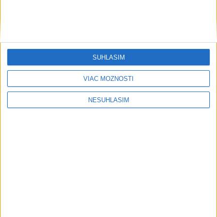
Pri horúčavách myslite aj na zvieratá.
Viete, kedy potrebujú pomoc?
ŠTIBRAVÁ: Štvrté miesto v silnej
svetovej konkurencii je výborné
SÚHLASÍM
VIAC MOŽNOSTÍ
Šport
NESÚHLASÍM
....
....