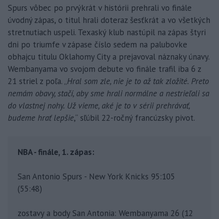
Spurs vôbec po prvýkrát v histórii prehrali vo finále
úvodný zápas, o titul hrali doteraz šesťkrát a vo všetkých
stretnutiach uspeli. Texaský klub nastúpil na zápas štyri
dni po triumfe v zápase číslo sedem na palubovke
obhajcu titulu Oklahomy City a prejavoval náznaky únavy.
Wembanyama vo svojom debute vo finále trafil iba 6 z
21 striel z poľa. „
Hral som zle, nie je to až tak zložité. Preto
nemám obavy, stačí, aby sme hrali normálne a nestrieľali sa
do vlastnej nohy. Už vieme, aké je to v sérii prehrávať,
budeme hrať lepšie
,“ sľúbil 22-ročný francúzsky pivot.
NBA - finále, 1. zápas:
San Antonio Spurs - New York Knicks 95:105
(55:48)
zostavy a body San Antonia: Wembanyama 26 (12