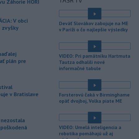
TASR TV
políciou.
vu Záhorie HORÍ
-
V tesnej blízkosti
16:50
Vojenského technického a
CIA: V obci
Deväť Slovákov zabojuje na ME
skúšobného
ústavu (VTSÚ) Záhorie
ú zvyšky
v Paríži o čo najlepšie výsledky
vypukol v sobotu popoludní lesný
požiar.
-
Profesionálni hasiči z
15:39
naďalej
VIDEO: Pri pamätníku Hartmuta
Liptovského Mikuláša, Liptovského
ať plán pre
Tautza odhalili nové
Hrádku
a Mengusoviec a dobrovoľní
informačné tabule
hasiči z Važca, Východnej a Štrby
zasahovali v sobotu dopoludnia pri
požiari humna v obci Važec v okrese
tival
Liptovský Mikuláš.
je v Bratislave
Forsterovú čaká v Birminghame
-
Vo veku 68 rokov zomrel
opäť dvojboj, Volka piate ME
15:32
Jorge Messi, otec a zástupca
argentínskeho
futbalistu Lionela
e nezostala
Messiho.
nepoškodená
VIDEO: Umelá inteligencia a
-
Palestínske militantné
15:23
robotika pomáhajú už aj
hnutie Hamas uviedlo, že je naďalej