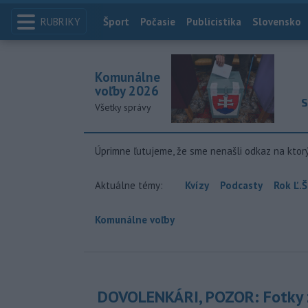
RUBRIKY
Index
Šport
Počasie
Publicistika
Slovensko
Komunálne
voľby 2026
S
Všetky správy
Úprimne ľutujeme, že sme nenašli odkaz na ktor
Aktuálne témy:
Kvízy
Podcasty
Rok Ľ.Š
Komunálne voľby
DOVOLENKÁRI, POZOR: Fotky 