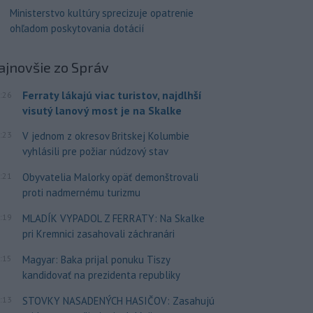
Ministerstvo kultúry sprecizuje opatrenie
ohľadom poskytovania dotácií
ajnovšie
zo Správ
Ferraty lákajú viac turistov, najdlhší
:26
visutý lanový most je na Skalke
:23
V jednom z okresov Britskej Kolumbie
vyhlásili pre požiar núdzový stav
:21
Obyvatelia Malorky opäť demonštrovali
proti nadmernému turizmu
:19
MLADÍK VYPADOL Z FERRATY: Na Skalke
pri Kremnici zasahovali záchranári
:15
Magyar: Baka prijal ponuku Tiszy
kandidovať na prezidenta republiky
:13
STOVKY NASADENÝCH HASIČOV: Zasahujú