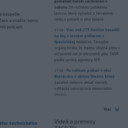
pomáhali horskí záchranári v
sobotu
20-ročnému poľskému
lezcovi, ktorý vypadol z ferratovej
e bezpečie,
cesty a poranil si obe kolená.
čase a zvážte, komu
li policajti.
-
Viac než 275 hasičov nasadili
17:10
na boj s lesným požiarom v
španielskej
Andalúzii. Tamojšie
orgány tvrdia, že žiadna obytná zóna v
súčasnosti nie je ohrozená, píše TASR
podľa správy agentúry AFP.
-
Po nočnom požiari v obci
17:04
Braväcovo v okrese Brezno, ktorý
zasiahol celkovo desať stavieb,
vyhlásila samospráva mimoriadnu
situáciu.
-
V Bratislave sa aktuálne
16:58
Viac
tvoria kolóny vozidiel v každom
smere
k festivalu Lovestream.
Videá a prenosy
kého technického
Usmerňované sú bratislavskou