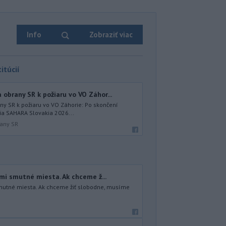
Info
Zobraziť viac
itúcií
obrany SR k požiaru vo VO Záhor...
ny SR k požiaru vo VO Záhorie: Po skončení
a SAHARA Slovakia 2026...
rany SR
eľmi smutné miesta. Ak chceme ž...
 smutné miesta. Ak chceme žiť slobodne, musíme