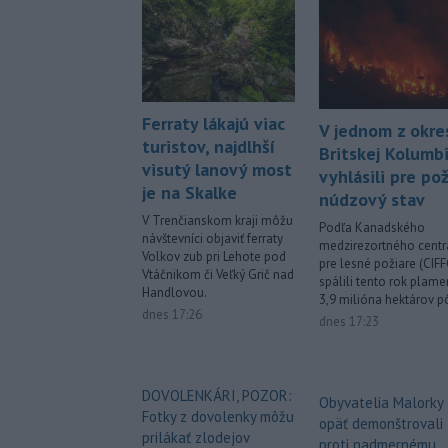
Ferraty lákajú viac
V jednom z okre
turistov, najdlhší
Britskej Kolumb
visutý lanový most
vyhlásili pre pož
je na Skalke
núdzový stav
V Trenčianskom kraji môžu
Podľa Kanadského
návštevníci objaviť ferraty
medzirezortného centr
Volkov zub pri Lehote pod
pre lesné požiare (CIFF
Vtáčnikom či Veľký Grič nad
spálili tento rok plam
Handlovou.
3,9 milióna hektárov p
dnes 17:26
dnes 17:23
DOVOLENKÁRI, POZOR:
Obyvatelia Malorky
Fotky z dovolenky môžu
opäť demonštrovali
prilákať zlodejov
proti nadmernému