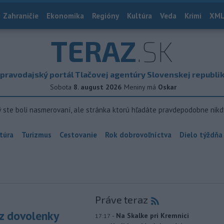
Zahraničie
Ekonomika
Regióny
Kultúra
Veda
Krimi
XML
TERAZ
.SK
pravodajský portál Tlačovej agentúry Slovenskej republi
Sobota
8. august 2026
Meniny má
Oskar
ý ste boli nasmerovaní, ale stránka ktorú hľadáte pravdepodobne nikd
túra
Turizmus
Cestovanie
Rok dobrovoľníctva
Dielo týždňa
Práve teraz
z dovolenky
-
Na Skalke pri Kremnici
17:17