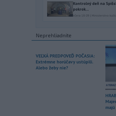
Kontrolný deň na Spišs
pokrok...
včera 18:09
|
Ministerstvo kult
Neprehliadnite
VEĽKÁ PREDPOVEĎ POČASIA:
Extrémne horúčavy ustúpili.
Alebo žeby nie?
HRAB
Maje
majú