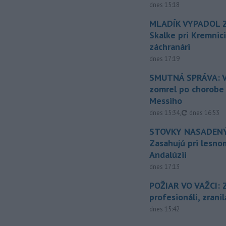
dnes 15:18
MLADÍK VYPADOL Z
Skalke pri Kremnic
záchranári
dnes 17:19
SMUTNÁ SPRÁVA: V
zomrel po chorobe
Messiho
aktualizovan
dnes 15:34
,
dnes 16:53
STOVKY NASADENÝ
Zasahujú pri lesnom
Andalúzii
dnes 17:13
POŽIAR VO VAŽCI: 
profesionáli, zrani
dnes 15:42