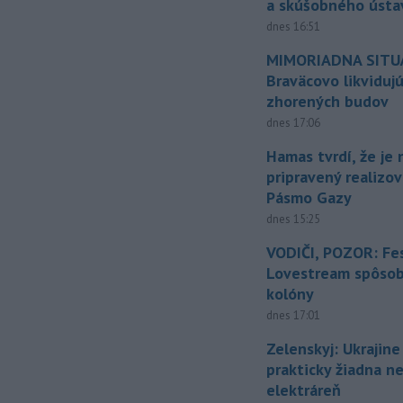
a skúšobného ústa
dnes 16:51
MIMORIADNA SITUÁ
Braväcovo likviduj
zhorených budov
dnes 17:06
Hamas tvrdí, že je 
pripravený realizov
Pásmo Gazy
dnes 15:25
VODIČI, POZOR: Fes
Lovestream spôsobu
kolóny
dnes 17:01
Zelenskyj: Ukrajin
prakticky žiadna 
elektráreň