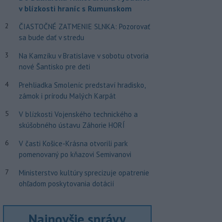
v blízkosti hraníc s Rumunskom
2
ČIASTOČNÉ ZATMENIE SLNKA: Pozorovať
sa bude dať v stredu
3
Na Kamzíku v Bratislave v sobotu otvoria
nové Šantisko pre deti
4
Prehliadka Smoleníc predstaví hradisko,
zámok i prírodu Malých Karpát
5
V blízkosti Vojenského technického a
skúšobného ústavu Záhorie HORÍ
6
V časti Košice-Krásna otvorili park
pomenovaný po kňazovi Semivanovi
7
Ministerstvo kultúry sprecizuje opatrenie
ohľadom poskytovania dotácií
Najnovšie správy