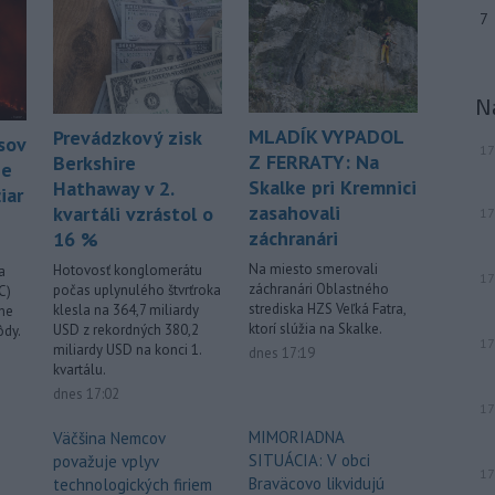
uviedli v sobotu tamojšie orgány.
7
TASR o tom informuje podľa správy
agentúry Reuters.
N
Viac >
MLADÍK VYPADOL
Prevádzkový zisk
sov
17
Z FERRATY: Na
Berkshire
ie
Skalke pri Kremnici
Hathaway v 2.
iar
zasahovali
kvartáli vzrástol o
17
záchranári
16 %
Na miesto smerovali
Hotovosť konglomerátu
a
17
záchranári Oblastného
počas uplynulého štvrťroka
C)
strediska HZS Veľká Fatra,
klesla na 364,7 miliardy
ene
ktorí slúžia na Skalke.
USD z rekordných 380,2
ôdy.
17
miliardy USD na konci 1.
dnes 17:19
kvartálu.
dnes 17:02
17
MIMORIADNA
Väčšina Nemcov
SITUÁCIA: V obci
považuje vplyv
17
Braväcovo likvidujú
technologických firiem