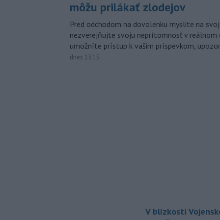
môžu prilákať zlodejov
Pred odchodom na dovolenku myslite na svoj
nezverejňujte svoju neprítomnosť v reálnom 
umožníte prístup k vašim príspevkom, upozorni
dnes 15:15
V blízkosti Vojens