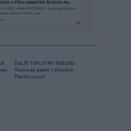
VODU A PÔDU ARABSKÝM ŠEJKOM! Aké...
 A PÔDU ARABSKÝM ŠEJKOM! Aké majú šejkovia
átov zámery s našou záv...
ika
KA:
ĎALŠÍ TEPLOTNÝ REKORD:
redu
Tentoraz padol v Dolných
Plachtinciach