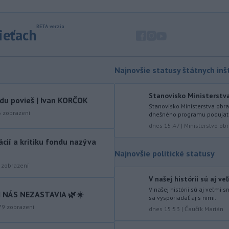
predalo 742 bytov, to bolo menej
o 12 %.
sieťach
-
Talianske úrady evakuovali
15:00
viac ako 200 ľudí, medzi nimi aj
desiatky
dovolenkárov, pre rozsiahly
Najnovšie statusy štátnych inšt
lesný požiar v blízkosti Gardského
jazera na severe Talianska, uviedli v
sobotu hasiči.
Stanovisko Ministerstva 
vdu povieš | Ivan KORČOK
Stanovisko Ministerstva obra
-
Nad vojenskou základňou na
14:19
6
zobrazení
dnešného programu podujati
západe Nemecka vo štvrtok
dnes 15:47
|
Ministerstvo ob
neskoro večer
spozorovali dva drony,
tácií a kritiku fondu nazýva
oznámil v sobotu hovorca nemeckých
Najnovšie politické statusy
ozbrojených zložiek. K tomuto
incidentu došlo po tom, čo v noci na
zobrazení
stredu objavili dron vybavený
V našej histórii sú aj v
výbušninou na letisku Lipsko/Halle.
V našej histórii sú aj veľmi
 NÁS NEZASTAVIA 🌿☀️
sa vysporiadať aj s nimi.
-
Parlamentná frakcia
13:42
79
zobrazení
dnes 15:53
|
Čaučík Marián
maďarskej vládnej strany Tisza
nominuje na post
prezidenta