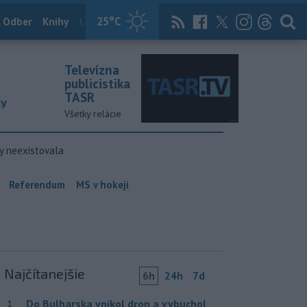
25
°C
 Odber
Knihy
Útulkovo
Magazín
News Now
Archív
TASR
Televízna
publicistika
TASR
ky
Všetky relácie
y neexistovala
Referendum
MS v hokeji
Najčítanejšie
6h
24h
7d
Do Bulharska vnikol dron a vybuchol
1