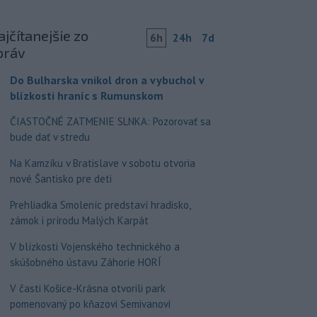
jčítanejšie zo
6h
24h
7d
práv
Do Bulharska vnikol dron a vybuchol v
blízkosti hraníc s Rumunskom
ČIASTOČNÉ ZATMENIE SLNKA: Pozorovať sa
bude dať v stredu
Na Kamzíku v Bratislave v sobotu otvoria
nové Šantisko pre deti
Prehliadka Smoleníc predstaví hradisko,
zámok i prírodu Malých Karpát
V blízkosti Vojenského technického a
skúšobného ústavu Záhorie HORÍ
V časti Košice-Krásna otvorili park
pomenovaný po kňazovi Semivanovi