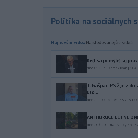
Politika na sociálnych 
Najnovšie videá
Najsledovanejšie videá
Keď sa pomýliš, aj pra
dnes 13:03
|
Korčok Ivan
|
104
T. Gašpar: PS žije z do
úto...
dnes 11:57
|
Smer - SSD
|
9475
ANI HORÚCE LETNÉ DNI
dnes 06:00
|
Úrad vlády SR
|
4