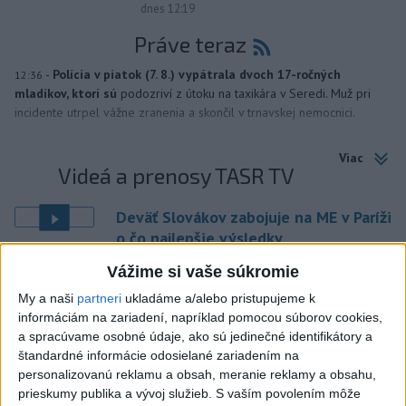
dnes 12:19
Práve teraz
-
Polícia v piatok (7. 8.) vypátrala dvoch 17-ročných
12:36
mladíkov, ktorí sú
podozriví z útoku na taxikára v Seredi. Muž pri
incidente utrpel vážne zranenia a skončil v trnavskej nemocnici.
Viac
Videá a prenosy TASR TV
Deväť Slovákov zabojuje na ME v Paríži
o čo najlepšie výsledky
Vážime si vaše súkromie
Viac
My a naši
partneri
ukladáme a/alebo pristupujeme k
Najčítanejšie
informáciám na zariadení, napríklad pomocou súborov cookies,
a spracúvame osobné údaje, ako sú jedinečné identifikátory a
6h
24h
7d
štandardné informácie odosielané zariadením na
personalizovanú reklamu a obsah, meranie reklamy a obsahu,
ÚPLNÉ ZATMENIE SLNKA: Časť Európy
1
prieskumy publika a vývoj služieb.
S vaším povolením môže