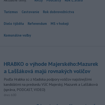
Aktuálne témy:
Kvízy
Podcasty
Rok Ľ.Štúra
Turizmus
Cestovanie
Rok dobrovoľníctva
Dielo týždňa
Referendum
MS v hokeji
Komunálne voľby
HRABKO o výhode Majerského:Mazurek
a Laššáková majú rovnakých voličov
Podľa Hrabka sú z hľadiska podpory voličov najsilnejšími
kandidátmi na predsedu VÚC Majerský, Mazurek a Laššáková
(správa, PODCAST, VIDEO)
dnes 6:00