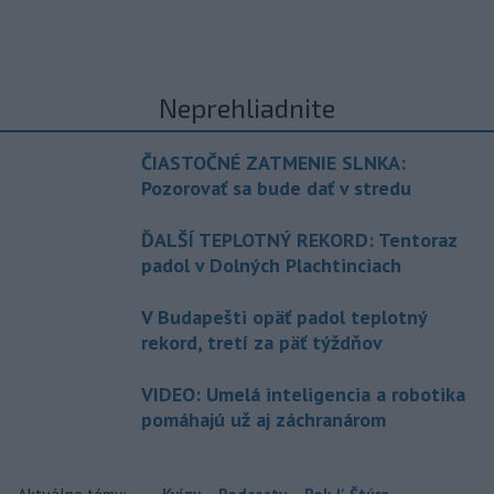
Neprehliadnite
ČIASTOČNÉ ZATMENIE SLNKA:
Pozorovať sa bude dať v stredu
ĎALŠÍ TEPLOTNÝ REKORD: Tentoraz
padol v Dolných Plachtinciach
V Budapešti opäť padol teplotný
rekord, tretí za päť týždňov
VIDEO: Umelá inteligencia a robotika
pomáhajú už aj záchranárom