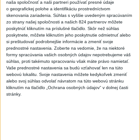
naša spoločnosť a naši partneri používať presné údaje
zahalí tma, hrozia dôsledky
o geografickej polohe a identifikáciu prostredníctvom
skenovania zariadenia. Súhlas s vyššie uvedeným spracúvaním
2
ČIASTOČNÉ ZATMENIE SLNKA: Pozorovať sa bude dať v
zo strany našej spoločnosti a našich 824 partnerov môžete
stredu
poskytnúť kliknutím na príslušné tlačidlo. Skôr než súhlas
poskytnete, môžete kliknutím jeho poskytnutie odmietnuť alebo
3
V časti Košice-Krásna otvorili park pomenovaný po
si preštudovať podrobnejšie informácie a zmeniť svoje
kňazovi Semivanovi
prednostné nastavenia.
Zoberte na vedomie, že na niektoré
formy spracúvania vašich osobných údajov nepotrebujeme váš
4
Obranca Kaša dostal od Žiliny povolenie hľadať si nový
súhlas, proti takémuto spracovaniu však máte právo namietať.
klub
Vaše prednostné nastavenia sa budú vzťahovať len na túto
webovú lokalitu. Svoje nastavenia môžete kedykoľvek zmeniť
5
Pekárka zachránila život svojim zákazníkom, ktorí sa pár
alebo svoj súhlas odvolať návratom na túto webovú stránku
dní neukázali
kliknutím na tlačidlo „Ochrana osobných údajov“ v dolnej časti
stránky.
6
Na Kamzíku v Bratislave v sobotu otvoria nové Šantisko
pre deti
7
Brezno obnovuje zastávky MHD
Najnovšie správy na Teraz.sk