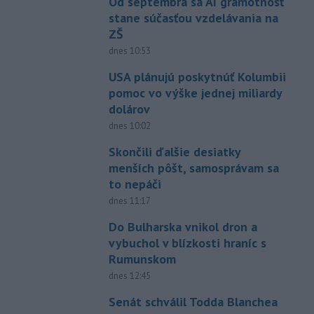
Od septembra sa AI gramotnosť
stane súčasťou vzdelávania na
ZŠ
dnes 10:53
USA plánujú poskytnúť Kolumbii
pomoc vo výške jednej miliardy
dolárov
dnes 10:02
Skončili ďalšie desiatky
menších pôšt, samosprávam sa
to nepáči
dnes 11:17
Do Bulharska vnikol dron a
vybuchol v blízkosti hraníc s
Rumunskom
dnes 12:45
Senát schválil Todda Blanchea