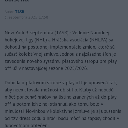
Autor
TASR
3. septembra 2025 17:58
New York 3. septembra (TASR) - Vedenie Národnej
hokejovej ligy (NHL) a Hráčska asociácia (NHLPA) sa
dohodli na postupnej implementácie zmien, ktoré sú
súčasť kolektívnej zmluve. Jednou z najzásadnejších je
zavedenie nového systému platového stropu pre play
off už v nastávajúcej sezóne 2025/2026.
Dohoda o platovom strope v play off je upravená tak,
aby neexistovala možnosť obísť ho. Kluby už nebudú
môcť ponechať hráčov na listine zranených až do play
off a potom ich z nej stiahnuť, ako tomu bolo v
minulosti. Novinkou v kolektívnej zmluve je aj upustenie
od tzv. dress codu a hráči budú môcť na zápasy chodiť v
ľubovoľnom oblečení.