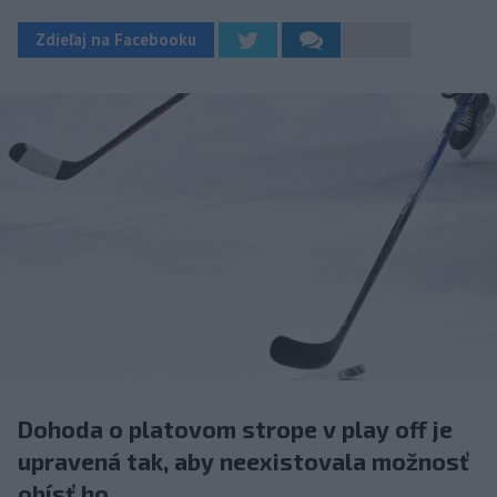
Zdieľaj na Facebooku
Dohoda o platovom strope v play off je
upravená tak, aby neexistovala možnosť
obísť ho.