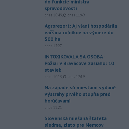
do funkcie ministra
spravodlivosti
aktualizované
dnes 10:49
,
dnes 11:49
Agrorezort: Aj vlani hospodárila
väčšina roľníkov na výmere do
500 ha
dnes 12:27
INTOXIKOVALA SA OSOBA:
Požiar v Braväcove zasiahol 10
stavieb
aktualizované
dnes 10:13
,
dnes 12:19
Na západe sú miestami vydané
výstrahy prvého stupňa pred
horúčavami
dnes 11:21
Slovenská miešaná štafeta
siedma, zlato pre Nemcov