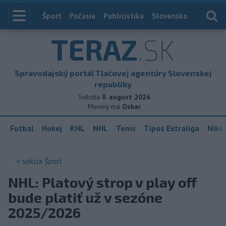
Index
Šport
Počasie
Publicistika
Slovensko
Zahranič
TERAZ
.SK
Spravodajský portál Tlačovej agentúry Slovenskej
republiky
Sobota
8. august 2026
Meniny má
Oskar
Futbal
Hokej
KHL
NHL
Tenis
Tipos Extraliga
Niké 
< sekcia
Šport
NHL: Platový strop v play off
bude platiť už v sezóne
2025/2026