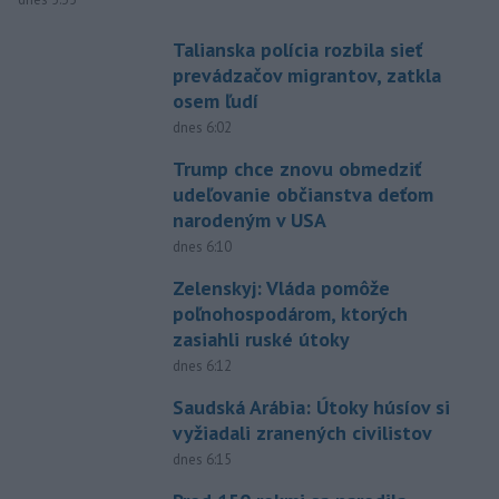
Talianska polícia rozbila sieť
prevádzačov migrantov, zatkla
osem ľudí
dnes 6:02
Trump chce znovu obmedziť
udeľovanie občianstva deťom
narodeným v USA
dnes 6:10
Zelenskyj: Vláda pomôže
poľnohospodárom, ktorých
zasiahli ruské útoky
dnes 6:12
Saudská Arábia: Útoky húsíov si
vyžiadali zranených civilistov
dnes 6:15