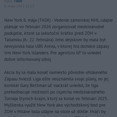
Autor
TASR
6. mája 2025 11:22
New York 6. mája (TASR) - Vedenie zámorskej NHL údajne
plánuje vo februári 2026 zorganizovať medzinárodné
podujatie, ktoré sa uskutoční krátko pred ZOH v
Taliansku (6.- 22. februára). Jeho dejiskom by mala byť
newyorská hala UBS Arena, v ktorej hrá domáce zápasy
tím New York Islanders. Pre agentúru AP to uviedol
dobre informovaný zdroj.
Akcia by sa mala konať namiesto pôvodne ohláseného
Zápasu hviezd. Liga ešte neoznámila svoje plány, no jej
komisár Gary Bettman už viackrát uviedol, že liga
prehodnocuje možnosti po úspechu medzinárodného
Turnaja štyroch krajín, ktorý sa konal vo februári 2025.
Myšlienka využiť New York ako východiskový bod pre
ZOH v Miláne bola údajne na stole už dlhšie. Hráči by