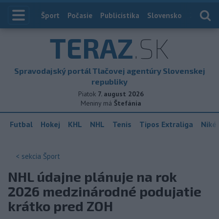
Index
Šport
Počasie
Publicistika
Slovensko
Zahranič
TERAZ
.SK
Spravodajský portál Tlačovej agentúry Slovenskej
republiky
Piatok
7. august 2026
Meniny má
Štefánia
Futbal
Hokej
KHL
NHL
Tenis
Tipos Extraliga
Niké 
< sekcia
Šport
NHL údajne plánuje na rok
2026 medzinárodné podujatie
krátko pred ZOH