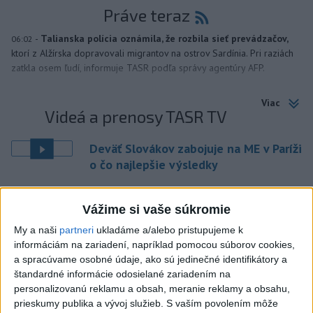
Práve teraz
-
Talianska polícia oznámila, že rozbila sieť prevádzačov,
06:02
ktorí z Alžírska dopravovali migrantov na ostrov Sardínia. Pri raziách
zatkla osem ľudí, informuje TASR podľa správy agentúry AFP.
Viac
Videá a prenosy TASR TV
Deväť Slovákov zabojuje na ME v Paríži
o čo najlepšie výsledky
Viac
Vážime si vaše súkromie
Najčítanejšie
My a naši
partneri
ukladáme a/alebo pristupujeme k
informáciám na zariadení, napríklad pomocou súborov cookies,
6h
24h
7d
a spracúvame osobné údaje, ako sú jedinečné identifikátory a
štandardné informácie odosielané zariadením na
Kruhová križovatka v Poprade v smere z
1
personalizovanú reklamu a obsah, meranie reklamy a obsahu,
Hozelca bude hotová budúci rok
prieskumy publika a vývoj služieb.
S vaším povolením môže