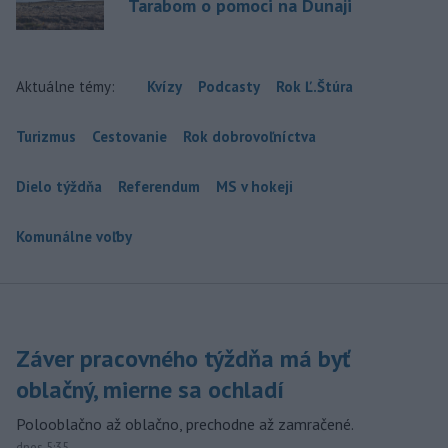
Tarabom o pomoci na Dunaji
Aktuálne témy:
Kvízy
Podcasty
Rok Ľ.Štúra
Turizmus
Cestovanie
Rok dobrovoľníctva
Dielo týždňa
Referendum
MS v hokeji
Komunálne voľby
Záver pracovného týždňa má byť
oblačný, mierne sa ochladí
Polooblačno až oblačno, prechodne až zamračené.
dnes 5:35