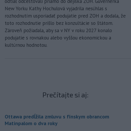
odtiaľ odcestovali priamo do dejiska ZOH. Guvernérka
New Yorku Kathy Hochulová vyjadrila nesúhlas s
rozhodnutím usporiadať podujatie pred ZOH a dodala, že
toto rozhodnutie prišlo bez konzultácie so štátom.
Zároveň požiadala, aby sa v NY v roku 2027 konalo
podujatie s rovnakou alebo vyššou ekonomickou a
kultúrnou hodnotou.
Prečítajte si aj:
Ottawa predĺžila zmluvu s fínskym obrancom
Matinpalom o dva roky