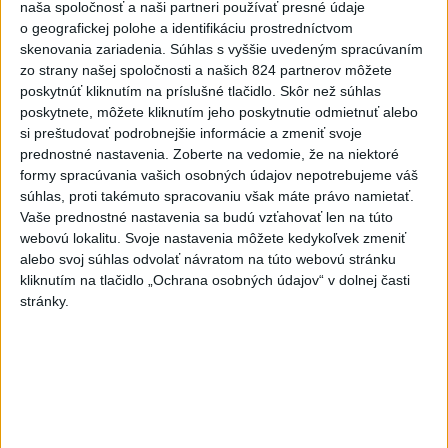
naša spoločnosť a naši partneri používať presné údaje
2
Prešovský kraj vyzýva k využitiu bezplatného parkoviska v
o geografickej polohe a identifikáciu prostredníctvom
skenovania zariadenia. Súhlas s vyššie uvedeným spracúvaním
Tatrách
zo strany našej spoločnosti a našich 824 partnerov môžete
3
ÚPLNÉ ZATMENIE SLNKA: Časť Európy zahalí tma,
poskytnúť kliknutím na príslušné tlačidlo. Skôr než súhlas
poskytnete, môžete kliknutím jeho poskytnutie odmietnuť alebo
hrozia dôsledky
si preštudovať podrobnejšie informácie a zmeniť svoje
4
V Košiciach Nad jazerom začína výstavba
prednostné nastavenia.
Zoberte na vedomie, že na niektoré
formy spracúvania vašich osobných údajov nepotrebujeme váš
chodníka,otvorili aj pumptrack
súhlas, proti takémuto spracovaniu však máte právo namietať.
5
Mesto Martin vypovedalo zmluvy na tri rozpracované
Vaše prednostné nastavenia sa budú vzťahovať len na túto
webovú lokalitu. Svoje nastavenia môžete kedykoľvek zmeniť
investičné akcie
alebo svoj súhlas odvolať návratom na túto webovú stránku
6
Historik Zajac: Územie Slovenska bolo jadrom poľsko-
kliknutím na tlačidlo „Ochrana osobných údajov“ v dolnej časti
stránky.
uhorských vzťahov
7
Obnovu posledného úseku cesty na Kráľovu hoľu majú
ukončiť v auguste
Najnovšie správy na Teraz.sk