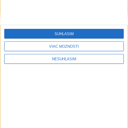
SÚHLASÍM
VIAC MOŽNOSTÍ
NESÚHLASÍM
....