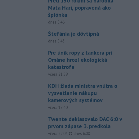
Pred 150 rokmi sa narodila
Mata Hari, popravená ako
špiónka
dnes 5:46
Štefánia je dôvtipná
dnes 5:43
Pre únik ropy z tankera pri
Ománe hrozí ekologická
katastrofa
včera 21:59
KDH žiada ministra vnútra o
vysvetlenie nákupu
kamerových systémov
včera 17:40
Twente deklasovalo DAC 6:0 v
prvom zápase 3. predkola
aktualizované
včera 22:03
,
dnes 6:00