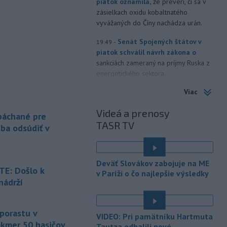
piatok oznámila,
že preverí, či sa v
zásielkach oxidu kobaltnatého
vyvážaných do Číny nachádza urán.
-
Senát Spojených štátov v
19:49
piatok schválil návrh zákona o
sankciách zameraný na príjmy Ruska z
energetického sektora.
Viac
-
Slovenská polícia prispela k
16:08
objasneniu prípadu prevádzačstva,
Videá a prenosy
ktorý sa podarilo ukončiť
 páchané pre
TASR TV
právoplatným odsúdením páchateľa v
eba odsúdiť v
Maďarsku.
-
Piatkový požiar v
15:21
Deväť Slovákov zabojuje na ME
bratislavskej rafinérii Slovnaft je
E: Došlo k
v Paríži o čo najlepšie výsledky
pod kontrolou.
Príčina jeho vzniku
nádrží
bude predmetom vyšetrovania. Pre
é
TASR to potvrdil hovorca rafinérie
Anton Molnár.
 porastu v
VIDEO: Pri pamätníku Hartmuta
akmer 50 hasičov
-
Ministerstvo kultúry (MK) SR
Tautza odhalili nové
15:17