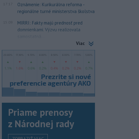
17:17
Oznámenie: Kurikurálna reforma -
regionálne turné ministerstva školstva
15:09
MIRRI: Fakty majú prednosť pred
domnienkami. Výzvu realizovala
samostatná...
Viac
Priame prenosy
z Národnej rady
ZOBRAZIŤ VIAC