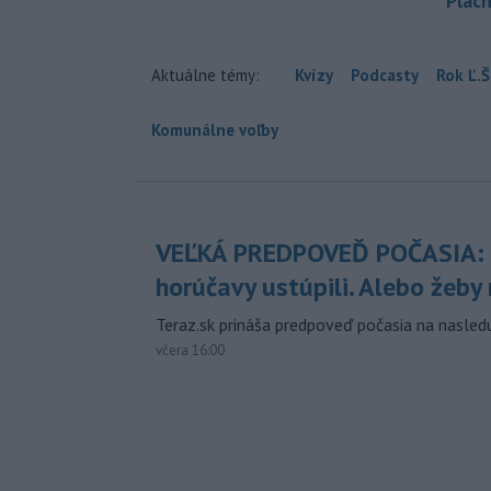
Plach
Aktuálne témy:
Kvízy
Podcasty
Rok Ľ.Š
Komunálne voľby
VEĽKÁ PREDPOVEĎ POČASIA:
horúčavy ustúpili. Alebo žeby 
Teraz.sk prináša predpoveď počasia na nasledu
včera 16:00