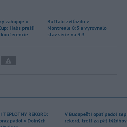
ký zabojuje o
Buffalo zvíťazilo v
Cup: Habs prešli
Montreale 8:3 a vyrovnalo
e konferencie
stav série na 3:3
Í TEPLOTNÝ REKORD:
V Budapešti opäť padol tep
oraz padol v Dolných
rekord, tretí za päť týždňov