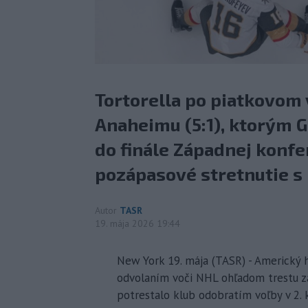
Tortorella po piatkovom 
Anaheimu (5:1), ktorým G
do finále Západnej konfer
pozápasové stretnutie s
Autor
TASR
19. mája 2026 19:44
New York 19. mája (TASR) - Americký 
odvolaním voči NHL ohľadom trestu za
potrestalo klub odobratím voľby v 2. k