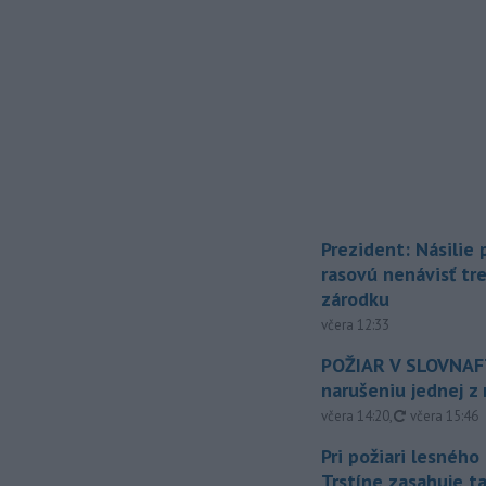
Prezident: Násilie
rasovú nenávisť tr
zárodku
včera 12:33
POŽIAR V SLOVNAFT
narušeniu jednej z 
aktualizovan
včera 14:20
,
včera 15:46
Pri požiari lesného
Trstíne zasahuje t