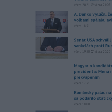
aktualizovan
včera 20:21
,
včera 21:05
A. Danko vylúčil, ž
voľbami spájala, a
včera 18:51
Senát USA schválil
sankciách proti Ru
aktualizovan
včera 19:50
,
včera 20:20
Magyar o kandidát
prezidenta: Mená 
prekvapením
včera 17:31
Románsky palác na
sa podarilo statick
včera 18:00