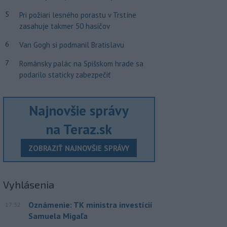
5
Pri požiari lesného porastu v Trstíne
zasahuje takmer 50 hasičov
6
Van Gogh si podmanil Bratislavu
7
Románsky palác na Spišskom hrade sa
podarilo staticky zabezpečiť
Najnovšie správy
na Teraz.sk
ZOBRAZIŤ NAJNOVŠIE SPRÁVY
Vyhlásenia
Oznámenie: TK ministra investícií
17:32
Samuela Migaľa