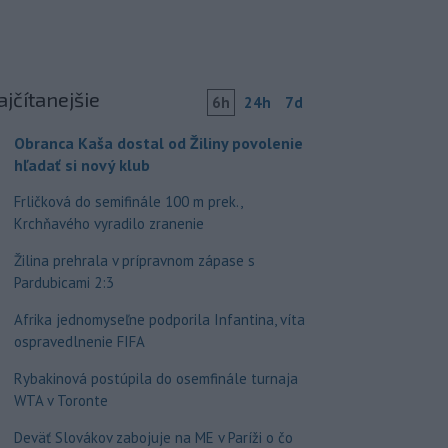
ajčítanejšie
6h
24h
7d
Obranca Kaša dostal od Žiliny povolenie
hľadať si nový klub
Frličková do semifinále 100 m prek.,
Krchňavého vyradilo zranenie
Žilina prehrala v prípravnom zápase s
Pardubicami 2:3
Afrika jednomyseľne podporila Infantina, víta
ospravedlnenie FIFA
Rybakinová postúpila do osemfinále turnaja
WTA v Toronte
Deväť Slovákov zabojuje na ME v Paríži o čo