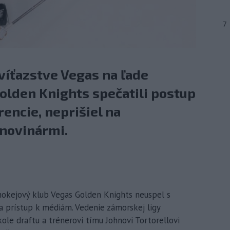
7
víťazstve Vegas na ľade
olden Knights spečatili postup
encie, neprišiel na
 novinármi.
hokejový klub Vegas Golden Knights neuspel s
 prístup k médiám. Vedenie zámorskej ligy
ole draftu a trénerovi tímu Johnovi Tortorellovi