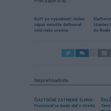
Prečítajte si aj:
Ruff po vypadnutí: Jeden
Slafkovs
zápas nemôže definovať
Stanley 
celú našu sezónu
do finál
Neprehliadnite
ČIASTOČNÉ ZATMENIE SLNKA:
ĎALŠ
Pozorovať sa bude dať v stredu
Tent