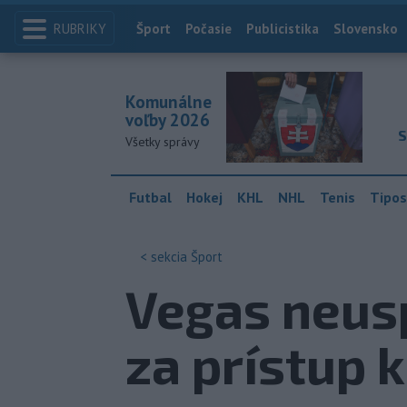
RUBRIKY
Index
Šport
Počasie
Publicistika
Slovensko
Komunálne
voľby 2026
S
Všetky správy
Futbal
Hokej
KHL
NHL
Tenis
Tipos
< sekcia
Šport
Vegas neusp
za prístup 