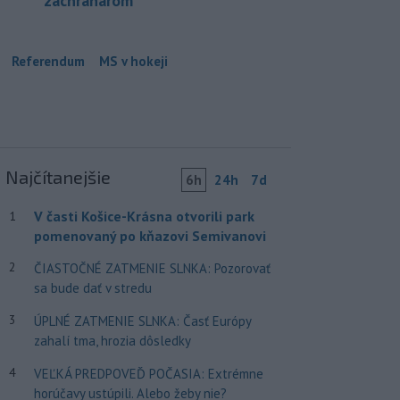
záchranárom
Referendum
MS v hokeji
Najčítanejšie
6h
24h
7d
V časti Košice-Krásna otvorili park
1
pomenovaný po kňazovi Semivanovi
2
ČIASTOČNÉ ZATMENIE SLNKA: Pozorovať
sa bude dať v stredu
3
ÚPLNÉ ZATMENIE SLNKA: Časť Európy
zahalí tma, hrozia dôsledky
4
VEĽKÁ PREDPOVEĎ POČASIA: Extrémne
horúčavy ustúpili. Alebo žeby nie?