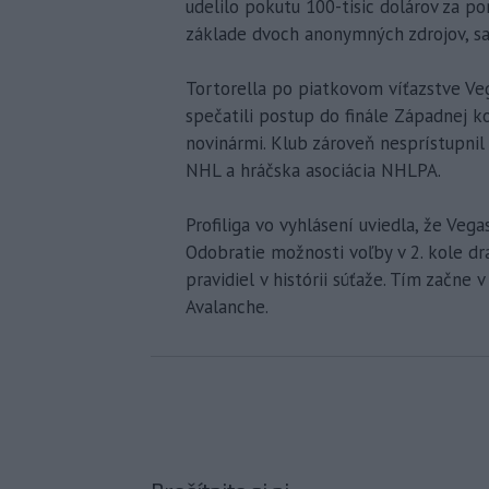
udelilo pokutu 100-tisic dolárov za p
základe dvoch anonymných zdrojov, s
Tortorella po piatkovom víťazstve Ve
spečatili postup do finále Západnej k
novinármi. Klub zároveň nesprístupnil 
NHL a hráčska asociácia NHLPA.
Profiliga vo vyhlásení uviedla, že Veg
Odobratie možnosti voľby v 2. kole dr
pravidiel v histórii súťaže. Tím začne
Avalanche.