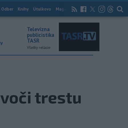
 Odber
Knihy
Útulkovo
Magazín
News Now
Archív
TASR
Televízna
publicistika
TASR
ky
Všetky relácie
voči trestu