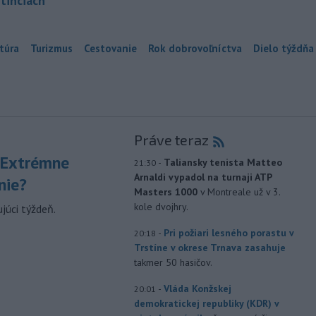
tinciach
túra
Turizmus
Cestovanie
Rok dobrovoľníctva
Dielo týždňa
Práve teraz
 Extrémne
-
Taliansky tenista Matteo
21:30
Arnaldi vypadol na turnaji ATP
nie?
Masters 1000
v Montreale už v 3.
kole dvojhry.
júci týždeň.
-
Pri požiari lesného porastu v
20:18
Trstíne v okrese Trnava zasahuje
takmer 50 hasičov.
-
Vláda Konžskej
20:01
demokratickej republiky (KDR) v