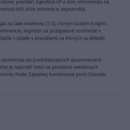
orušenie pravidiel. Agentúra AP o tom informovala na
amotná NHL ešte informáciu nepotvrdila.
gas na ľade Anaheimu (5:1), ktorým Golden Knights
onferencie, neprišiel na pozápasové stretnutie s
šatňu v súlade s pravidlami, na ktorých sa dohodli
as potrestala po predchádzajúcich upozorneniach.
aftu je najtvrdší trest za porušenie mediálnych
 v stredu finále Západnej konferencie proti Coloradu