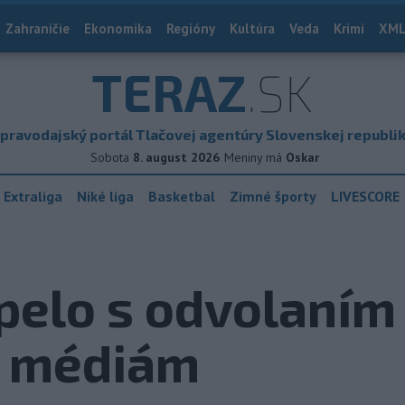
Zahraničie
Ekonomika
Regióny
Kultúra
Veda
Krimi
XML
TERAZ
.SK
pravodajský portál Tlačovej agentúry Slovenskej republi
Sobota
8. august 2026
Meniny má
Oskar
 Extraliga
Niké liga
Basketbal
Zimné športy
LIVESCORE
elo s odvolaním 
k médiám