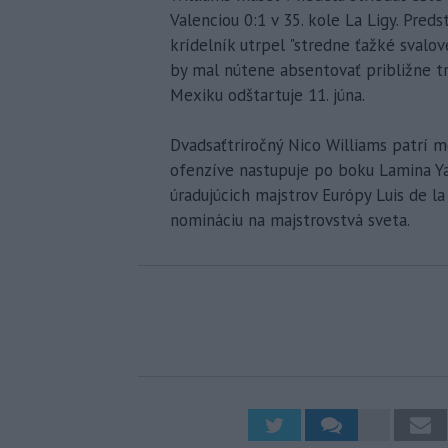
Valenciou 0:1 v 35. kole La Ligy. Preds
krídelník utrpel "stredne ťažké svalov
by mal nútene absentovať približne t
Mexiku odštartuje 11. júna.
Dvadsaťtriročný Nico Williams patrí m
ofenzíve nastupuje po boku Lamina Yam
úradujúcich majstrov Európy Luis de l
nomináciu na majstrovstvá sveta.