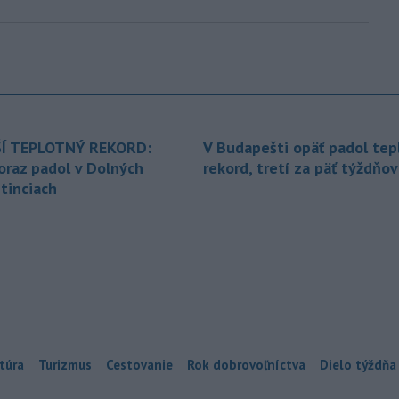
Í TEPLOTNÝ REKORD:
V Budapešti opäť padol tep
oraz padol v Dolných
rekord, tretí za päť týždňov
tinciach
túra
Turizmus
Cestovanie
Rok dobrovoľníctva
Dielo týždňa