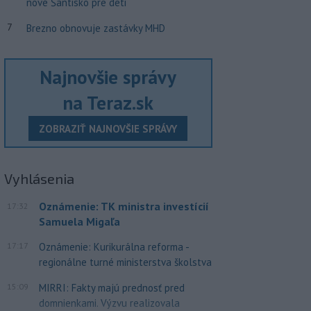
nové Šantisko pre deti
7
Brezno obnovuje zastávky MHD
Najnovšie správy
na Teraz.sk
ZOBRAZIŤ NAJNOVŠIE SPRÁVY
Vyhlásenia
Oznámenie: TK ministra investícií
17:32
Samuela Migaľa
17:17
Oznámenie: Kurikurálna reforma -
regionálne turné ministerstva školstva
15:09
MIRRI: Fakty majú prednosť pred
domnienkami. Výzvu realizovala