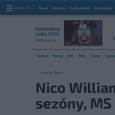
RUBRIKY
Index
Šport
Počasie
Publicistika
Slovensko
Komunálne
voľby 2026
S
Všetky správy
Futbal
Hokej
KHL
NHL
Tenis
Tipos
< sekcia
Šport
Nico Willia
sezóny, MS 