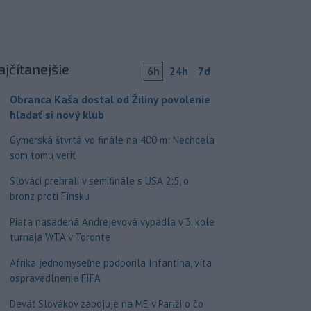
ajčítanejšie
6h
24h
7d
Obranca Kaša dostal od Žiliny povolenie
hľadať si nový klub
Gymerská štvrtá vo finále na 400 m: Nechcela
som tomu veriť
Slováci prehrali v semifinále s USA 2:5, o
bronz proti Fínsku
Piata nasadená Andrejevová vypadla v 3. kole
turnaja WTA v Toronte
Afrika jednomyseľne podporila Infantina, víta
ospravedlnenie FIFA
Deväť Slovákov zabojuje na ME v Paríži o čo