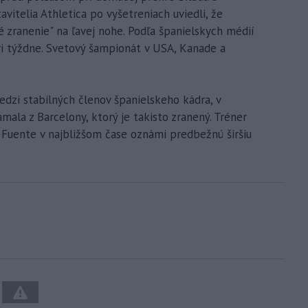
tavitelia Athletica po vyšetreniach uviedli, že
é zranenie" na ľavej nohe. Podľa španielskych médií
ri týždne. Svetový šampionát v USA, Kanade a
edzi stabilných členov španielskeho kádra, v
ala z Barcelony, ktorý je takisto zranený. Tréner
a Fuente v najbližšom čase oznámi predbežnú širšiu