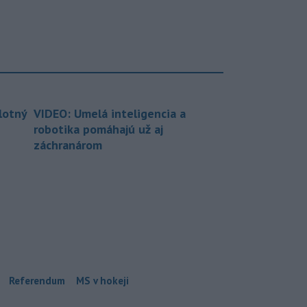
lotný
VIDEO: Umelá inteligencia a
robotika pomáhajú už aj
záchranárom
Referendum
MS v hokeji