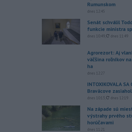
Rumunskom
dnes 12:45
Senát schválil Tod
funkcie ministra sp
aktualizovan
dnes 10:49
,
dnes 11:49
Agrorezort: Aj vlan
väčšina roľníkov n
ha
dnes 12:27
INTOXIKOVALA SA O
Braväcove zasiahol
aktualizovan
dnes 10:13
,
dnes 12:19
Na západe sú mies
výstrahy prvého s
horúčavami
dnes 11:21