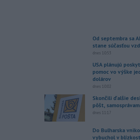
Od septembra sa A
stane súčasťou vzd
dnes 10:53
USA plánujú posky
pomoc vo výške jed
dolárov
dnes 10:02
Skončili ďalšie de
pôšt, samosprávam
dnes 11:17
Do Bulharska vniko
vybuchol v blízkost