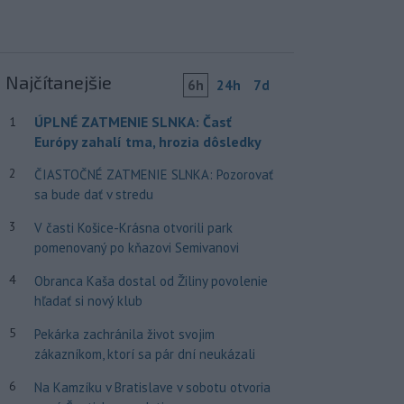
Najčítanejšie
6h
24h
7d
ÚPLNÉ ZATMENIE SLNKA: Časť
1
Európy zahalí tma, hrozia dôsledky
2
ČIASTOČNÉ ZATMENIE SLNKA: Pozorovať
sa bude dať v stredu
3
V časti Košice-Krásna otvorili park
pomenovaný po kňazovi Semivanovi
4
Obranca Kaša dostal od Žiliny povolenie
hľadať si nový klub
5
Pekárka zachránila život svojim
zákazníkom, ktorí sa pár dní neukázali
6
Na Kamzíku v Bratislave v sobotu otvoria