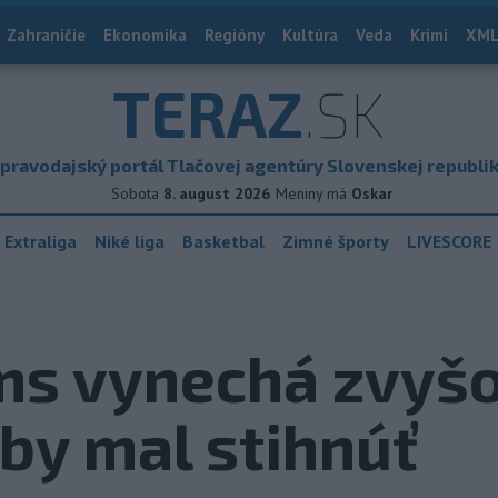
Zahraničie
Ekonomika
Regióny
Kultúra
Veda
Krimi
XML
TERAZ
.SK
pravodajský portál Tlačovej agentúry Slovenskej republi
Sobota
8. august 2026
Meniny má
Oskar
 Extraliga
Niké liga
Basketbal
Zimné športy
LIVESCORE
ms vynechá zvyšo
by mal stihnúť