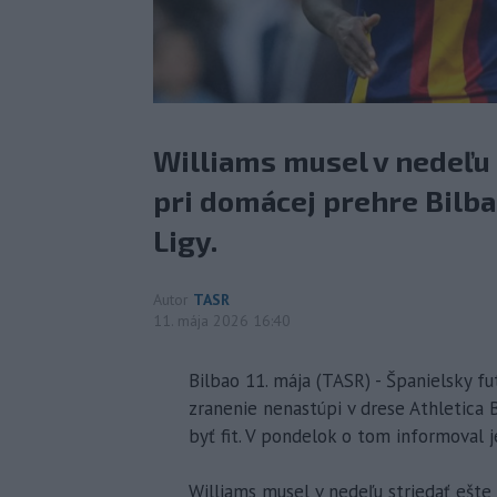
Williams musel v nedeľu
pri domácej prehre Bilbaa
Ligy.
Autor
TASR
11. mája 2026 16:40
Bilbao 11. mája (TASR) - Španielsky fu
zranenie nenastúpi v drese Athletica B
byť fit. V pondelok o tom informoval j
Williams musel v nedeľu striedať ešt