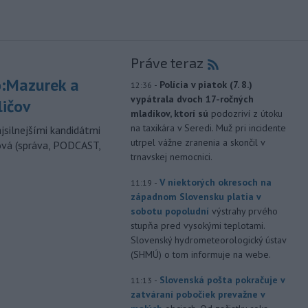
Práve teraz
:Mazurek a
-
Polícia v piatok (7. 8.)
12:36
vypátrala dvoch 17-ročných
ličov
mladíkov, ktorí sú
podozriví z útoku
na taxikára v Seredi. Muž pri incidente
jsilnejšími kandidátmi
utrpel vážne zranenia a skončil v
ová (správa, PODCAST,
trnavskej nemocnici.
-
V niektorých okresoch na
11:19
západnom Slovensku platia v
sobotu popoludní
výstrahy prvého
stupňa pred vysokými teplotami.
Slovenský hydrometeorologický ústav
(SHMÚ) o tom informuje na webe.
-
Slovenská pošta pokračuje v
11:13
zatváraní pobočiek prevažne v