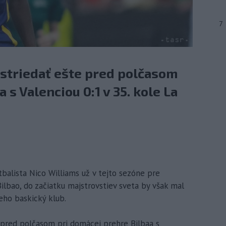
7
 striedať ešte pred polčasom
 s Valenciou 0:1 v 35. kole La
tbalista Nico Williams už v tejto sezóne pre
ilbao, do začiatku majstrovstiev sveta by však mal
eho baskický klub.
e pred polčasom pri domácej prehre Bilbaa s