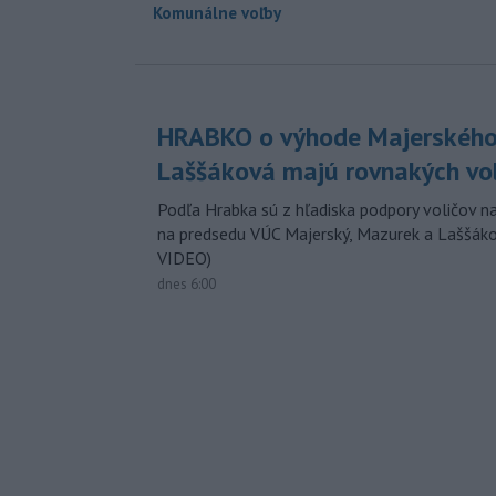
Komunálne voľby
HRABKO o výhode Majerského
Laššáková majú rovnakých vo
Podľa Hrabka sú z hľadiska podpory voličov na
na predsedu VÚC Majerský, Mazurek a Laššák
VIDEO)
dnes 6:00