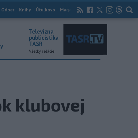
 Odber
Knihy
Útulkovo
Magazín
News Now
Archív
TASR
Televízna
publicistika
TASR
ky
Všetky relácie
k klubovej