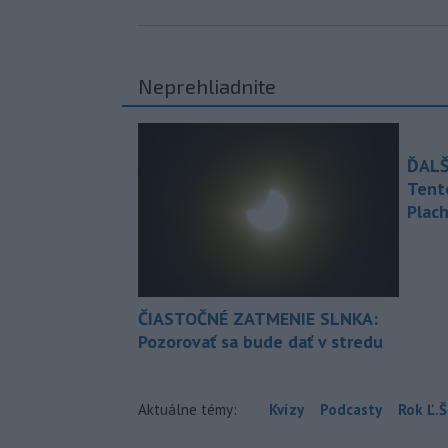
Neprehliadnite
ĎALŠ
Tent
Plach
ČIASTOČNÉ ZATMENIE SLNKA:
Pozorovať sa bude dať v stredu
Aktuálne témy:
Kvízy
Podcasty
Rok Ľ.Š