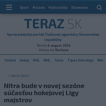
Index
Šport
Počasie
Publicistika
Slovensko
Zahranič
TERAZ
.SK
Spravodajský portál Tlačovej agentúry Slovenskej
republiky
Štvrtok
6. august 2026
Meniny má
Štefánia
Futbal
Hokej
KHL
NHL
Tenis
Tipos Extraliga
Niké 
< sekcia
Šport
Nitra bude v novej sezóne
súčasťou hokejovej Ligy
majstrov