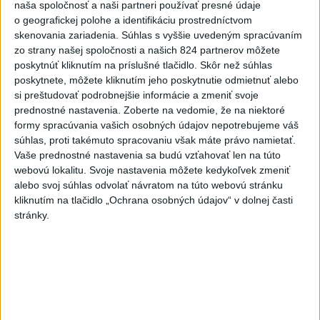
ÚPLNÉ ZATMENIE SLNKA: Časť Európy
1
naša spoločnosť a naši partneri používať presné údaje
o geografickej polohe a identifikáciu prostredníctvom
zahalí tma, hrozia dôsledky
skenovania zariadenia. Súhlas s vyššie uvedeným spracúvaním
zo strany našej spoločnosti a našich 824 partnerov môžete
2
Kruhová križovatka v Poprade v smere z Hozelca bude
poskytnúť kliknutím na príslušné tlačidlo. Skôr než súhlas
hotová budúci rok
poskytnete, môžete kliknutím jeho poskytnutie odmietnuť alebo
si preštudovať podrobnejšie informácie a zmeniť svoje
3
Prešovský kraj vyzýva k využitiu bezplatného parkoviska v
prednostné nastavenia.
Zoberte na vedomie, že na niektoré
Tatrách
formy spracúvania vašich osobných údajov nepotrebujeme váš
súhlas, proti takémuto spracovaniu však máte právo namietať.
4
ČAKAJTE BÚRKY: Vyskytnú sa do polnoci najmä v týchto
Vaše prednostné nastavenia sa budú vzťahovať len na túto
častiach
webovú lokalitu. Svoje nastavenia môžete kedykoľvek zmeniť
alebo svoj súhlas odvolať návratom na túto webovú stránku
5
V Košiciach Nad jazerom začína výstavba
kliknutím na tlačidlo „Ochrana osobných údajov“ v dolnej časti
chodníka,otvorili aj pumptrack
stránky.
6
Na kúpalisku Diakovce UNIKALA LÁTKA, osem ľudí
skončilo v nemocnici
7
DPB: Všetky autobusy a trolejbusy majú klimatizáciu