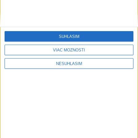
SÚHLASÍM
VIAC MOŽNOSTÍ
NESÚHLASÍM
....