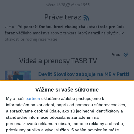
aktualizované
včera 16:28
,
včera 19:55
Práve teraz
-
Pri pobreží Ománu hrozí ekologická katastrofa pre únik
21:58
čoraz
väčšieho množstva ropy z tankera, ktorý narazil na plytčinu v
blízkosti prírodnej rezervácie.
Viac
Videá a prenosy TASR TV
Deväť Slovákov zabojuje na ME v Paríži
o čo najlepšie výsledky
Vážime si vaše súkromie
My a naši
partneri
ukladáme a/alebo pristupujeme k
Viac
informáciám na zariadení, napríklad pomocou súborov cookies,
Najčítanejšie
a spracúvame osobné údaje, ako sú jedinečné identifikátory a
štandardné informácie odosielané zariadením na
6h
24h
7d
personalizovanú reklamu a obsah, meranie reklamy a obsahu,
prieskumy publika a vývoj služieb.
S vaším povolením môže