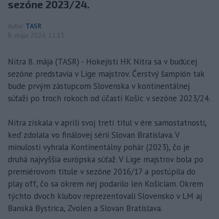
sezóne 2023/24.
Autor
TASR
8. mája 2026 11:15
Nitra 8. mája (TASR) - Hokejisti HK Nitra sa v budúcej
sezóne predstavia v Lige majstrov. Čerstvý šampión tak
bude prvým zástupcom Slovenska v kontinentálnej
súťaži po troch rokoch od účasti Košíc v sezóne 2023/24.
Nitra získala v apríli svoj tretí titul v ére samostatnosti,
keď zdolala vo finálovej sérii Slovan Bratislava. V
minulosti vyhrala Kontinentálny pohár (2023), čo je
druhá najvyššia európska súťaž. V Lige majstrov bola po
premiérovom titule v sezóne 2016/17 a postúpila do
play off, čo sa okrem nej podarilo len Košiciam. Okrem
týchto dvoch klubov reprezentovali Slovensko v LM aj
Banská Bystrica, Zvolen a Slovan Bratislava.