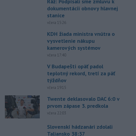
Ráž: Podpísali sme zmluvu k
dokumentácii obnovy hlavnej
stanice
včera 15:26
KDH žiada ministra vnútra o
vysvetlenie nákupu
kamerových systémov
včera 17:40
V Budapešti opäť padol
teplotný rekord, tretí za päť
týždňov
včera 19:15
Twente deklasovalo DAC 6:0 v
prvom zápase 3. predkola
včera 22:03
Slovenskí hádzanári zdolali
Taliansko 38:37