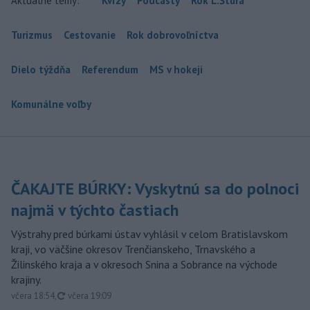
Aktuálne témy:
Kvízy
Podcasty
Rok Ľ.Štúra
Turizmus
Cestovanie
Rok dobrovoľníctva
Dielo týždňa
Referendum
MS v hokeji
Komunálne voľby
ČAKAJTE BÚRKY: Vyskytnú sa do polnoci
najmä v týchto častiach
Výstrahy pred búrkami ústav vyhlásil v celom Bratislavskom
kraji, vo väčšine okresov Trenčianskeho, Trnavského a
Žilinského kraja a v okresoch Snina a Sobrance na východe
krajiny.
aktualizované
včera 18:54
,
včera 19:09