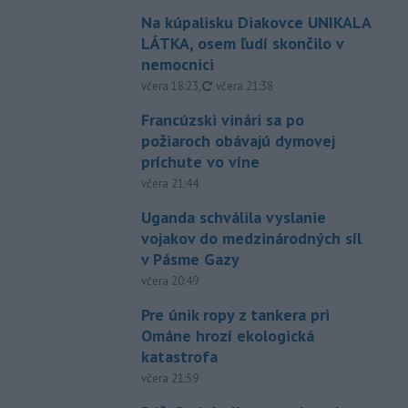
Na kúpalisku Diakovce UNIKALA
LÁTKA, osem ľudí skončilo v
nemocnici
aktualizované
včera 18:23
,
včera 21:38
Francúzski vinári sa po
požiaroch obávajú dymovej
príchute vo víne
včera 21:44
Uganda schválila vyslanie
vojakov do medzinárodných síl
v Pásme Gazy
včera 20:49
Pre únik ropy z tankera pri
Ománe hrozí ekologická
katastrofa
včera 21:59