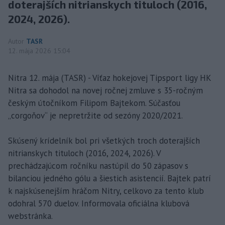
doterajších nitrianskych tituloch (2016,
2024, 2026).
Autor
TASR
12. mája 2026 15:04
Nitra 12. mája (TASR) - Víťaz hokejovej Tipsport ligy HK
Nitra sa dohodol na novej ročnej zmluve s 35-ročným
českým útočníkom Filipom Bajtekom. Súčasťou
„corgoňov“ je nepretržite od sezóny 2020/2021.
Skúsený krídelník bol pri všetkých troch doterajších
nitrianskych tituloch (2016, 2024, 2026). V
prechádzajúcom ročníku nastúpil do 50 zápasov s
bilanciou jedného gólu a šiestich asistencií. Bajtek patrí
k najskúsenejším hráčom Nitry, celkovo za tento klub
odohral 570 duelov. Informovala oficiálna klubová
webstránka.