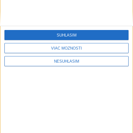
SÚHLASÍM
VIAC MOŽNOSTÍ
NESÚHLASÍM
....