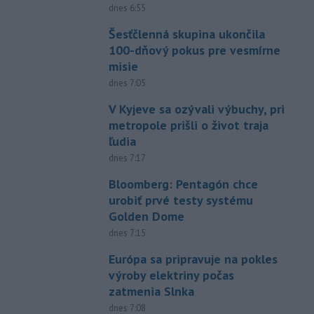
dnes 6:55
Šesťčlenná skupina ukončila
100-dňový pokus pre vesmírne
misie
dnes 7:05
V Kyjeve sa ozývali výbuchy, pri
metropole prišli o život traja
ľudia
dnes 7:17
Bloomberg: Pentagón chce
urobiť prvé testy systému
Golden Dome
dnes 7:15
Európa sa pripravuje na pokles
výroby elektriny počas
zatmenia Slnka
dnes 7:08