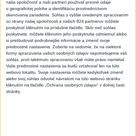
naša spoločnosť a naši partneri používať presné údaje
o geografickej polohe a identifikáciu prostredníctvom
3
V časti Košice-Krásna otvorili park pomenovaný po
skenovania zariadenia. Súhlas s vyššie uvedeným spracúvaním
kňazovi Semivanovi
zo strany našej spoločnosti a našich 824 partnerov môžete
poskytnúť kliknutím na príslušné tlačidlo. Skôr než súhlas
4
ČIASTOČNÉ ZATMENIE SLNKA: Pozorovať sa bude dať v
poskytnete, môžete kliknutím jeho poskytnutie odmietnuť alebo
stredu
si preštudovať podrobnejšie informácie a zmeniť svoje
prednostné nastavenia.
Zoberte na vedomie, že na niektoré
5
Kruhová križovatka v Poprade v smere z Hozelca bude
formy spracúvania vašich osobných údajov nepotrebujeme váš
hotová budúci rok
súhlas, proti takémuto spracovaniu však máte právo namietať.
Vaše prednostné nastavenia sa budú vzťahovať len na túto
6
Prešovský kraj vyzýva k využitiu bezplatného parkoviska v
webovú lokalitu. Svoje nastavenia môžete kedykoľvek zmeniť
Tatrách
alebo svoj súhlas odvolať návratom na túto webovú stránku
kliknutím na tlačidlo „Ochrana osobných údajov“ v dolnej časti
7
Historik Zajac: Územie Slovenska bolo jadrom poľsko-
stránky.
uhorských vzťahov
Najnovšie správy na Teraz.sk
Vyhlásenia
Priame prenosy z Národnej rady SR