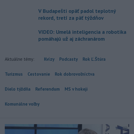
V Budapešti opäť padol teplotný
rekord, tretí za päť týždňov
VIDEO: Umelá inteligencia a robotika
pomáhajú už aj záchranárom
Aktuálne témy:
Kvízy
Podcasty
Rok Ľ.Štúra
Turizmus
Cestovanie
Rok dobrovoľníctva
Dielo týždňa
Referendum
MS v hokeji
Komunálne voľby