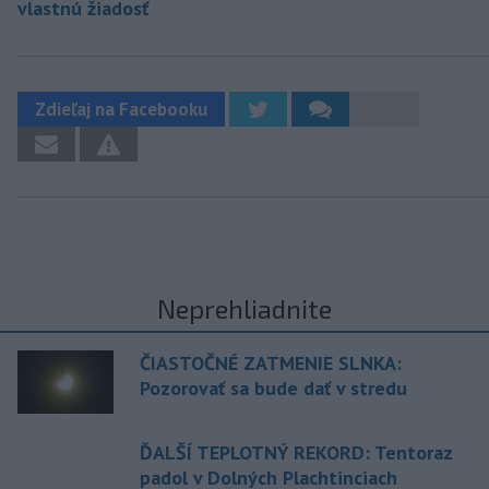
vlastnú žiadosť
Zdieľaj na Facebooku
Neprehliadnite
ČIASTOČNÉ ZATMENIE SLNKA:
Pozorovať sa bude dať v stredu
ĎALŠÍ TEPLOTNÝ REKORD: Tentoraz
padol v Dolných Plachtinciach