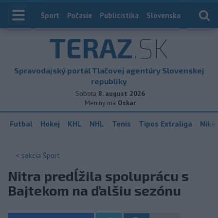
Index
Šport
Počasie
Publicistika
Slovensko
Zahranič
TERAZ
.SK
Spravodajský portál Tlačovej agentúry Slovenskej
republiky
Sobota
8. august 2026
Meniny má
Oskar
Futbal
Hokej
KHL
NHL
Tenis
Tipos Extraliga
Niké 
< sekcia
Šport
Nitra predĺžila spoluprácu s
Bajtekom na ďalšiu sezónu