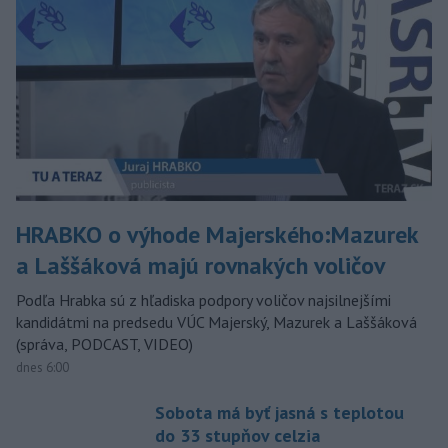
HRABKO o výhode Majerského:Mazurek
a Laššáková majú rovnakých voličov
Podľa Hrabka sú z hľadiska podpory voličov najsilnejšími
kandidátmi na predsedu VÚC Majerský, Mazurek a Laššáková
(správa, PODCAST, VIDEO)
dnes 6:00
Sobota má byť jasná s teplotou
do 33 stupňov celzia