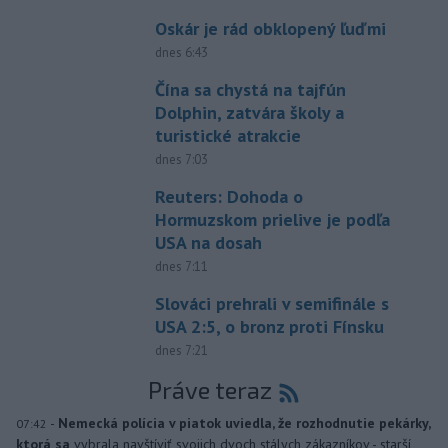
Oskár je rád obklopený ľuďmi
dnes 6:43
Čína sa chystá na tajfún
Dolphin, zatvára školy a
turistické atrakcie
dnes 7:03
Reuters: Dohoda o
Hormuzskom prielive je podľa
USA na dosah
dnes 7:11
Slováci prehrali v semifinále s
USA 2:5, o bronz proti Fínsku
dnes 7:21
Práve teraz
-
Nemecká polícia v piatok uviedla, že rozhodnutie pekárky,
07:42
ktorá sa
vybrala navštíviť svojich dvoch stálych zákazníkov - starší