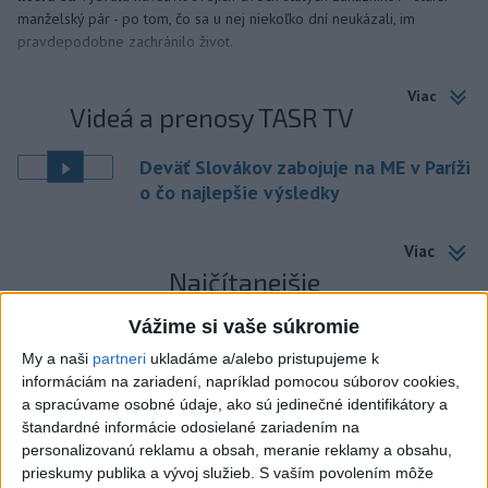
manželský pár - po tom, čo sa u nej niekoľko dní neukázali, im
pravdepodobne zachránilo život.
Viac
Videá a prenosy TASR TV
Deväť Slovákov zabojuje na ME v Paríži
o čo najlepšie výsledky
Viac
Najčítanejšie
6h
24h
7d
Vážime si vaše súkromie
My a naši
partneri
ukladáme a/alebo pristupujeme k
ÚPLNÉ ZATMENIE SLNKA: Časť Európy
1
informáciám na zariadení, napríklad pomocou súborov cookies,
zahalí tma, hrozia dôsledky
a spracúvame osobné údaje, ako sú jedinečné identifikátory a
štandardné informácie odosielané zariadením na
personalizovanú reklamu a obsah, meranie reklamy a obsahu,
2
Obranca Kaša dostal od Žiliny povolenie hľadať si nový
prieskumy publika a vývoj služieb.
S vaším povolením môže
klub