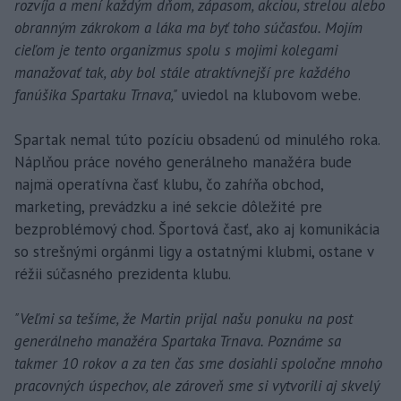
rozvíja a mení každým dňom, zápasom, akciou, strelou alebo
obranným zákrokom a láka ma byť toho súčasťou. Mojím
cieľom je tento organizmus spolu s mojimi kolegami
manažovať tak, aby bol stále atraktívnejší pre každého
fanúšika Spartaku Trnava,"
uviedol na klubovom webe.
Spartak nemal túto pozíciu obsadenú od minulého roka.
Náplňou práce nového generálneho manažéra bude
najmä operatívna časť klubu, čo zahŕňa obchod,
marketing, prevádzku a iné sekcie dôležité pre
bezproblémový chod. Športová časť, ako aj komunikácia
so strešnými orgánmi ligy a ostatnými klubmi, ostane v
réžii súčasného prezidenta klubu.
"Veľmi sa tešíme, že Martin prijal našu ponuku na post
generálneho manažéra Spartaka Trnava. Poznáme sa
takmer 10 rokov a za ten čas sme dosiahli spoločne mnoho
pracovných úspechov, ale zároveň sme si vytvorili aj skvelý