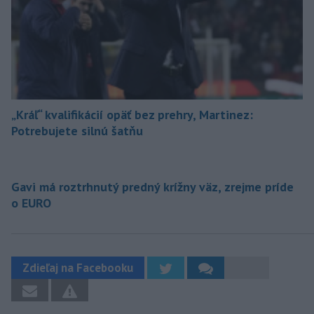
„Kráľ“ kvalifikácií opäť bez prehry, Martinez:
Potrebujete silnú šatňu
Gavi má roztrhnutý predný krížny väz, zrejme príde
o EURO
Zdieľaj na Facebooku