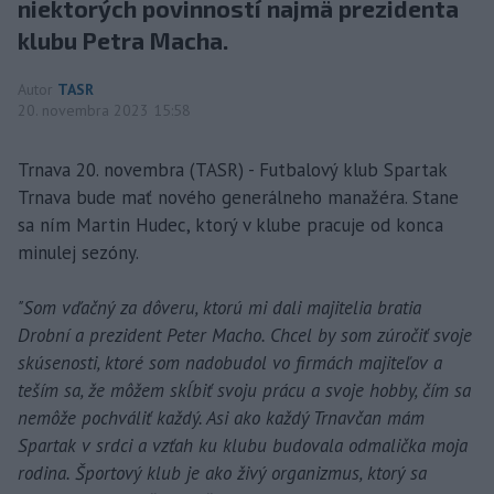
niektorých povinností najmä prezidenta
klubu Petra Macha.
Autor
TASR
20. novembra 2023 15:58
Trnava 20. novembra (TASR) - Futbalový klub Spartak
Trnava bude mať nového generálneho manažéra. Stane
sa ním Martin Hudec, ktorý v klube pracuje od konca
minulej sezóny.
"Som vďačný za dôveru, ktorú mi dali majitelia bratia
Drobní a prezident Peter Macho. Chcel by som zúročiť svoje
skúsenosti, ktoré som nadobudol vo firmách majiteľov a
teším sa, že môžem skĺbiť svoju prácu a svoje hobby, čím sa
nemôže pochváliť každý. Asi ako každý Trnavčan mám
Spartak v srdci a vzťah ku klubu budovala odmalička moja
rodina. Športový klub je ako živý organizmus, ktorý sa