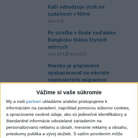
Raši odsudzuje útok na
cudzincov v Nitre
dnes 8:41
Po streľbe v škole neďaleko
Bangkoku hlásia štyroch
mŕtvych
aktualizované
dnes 6:34
,
dnes 8:13
Maroko je pripravené
spolupracovať na návrate
neplnoletých migrantov
dnes 6:32
Vážime si vaše súkromie
Trump chce znovu obmedziť
My a naši
partneri
ukladáme a/alebo pristupujeme k
udeľovanie občianstva deťom
informáciám na zariadení, napríklad pomocou súborov cookies,
narodeným v USA
a spracúvame osobné údaje, ako sú jedinečné identifikátory a
dnes 6:10
štandardné informácie odosielané zariadením na
personalizovanú reklamu a obsah, meranie reklamy a obsahu,
Zelenskyj: Vláda pomôže
prieskumy publika a vývoj služieb.
S vaším povolením môže