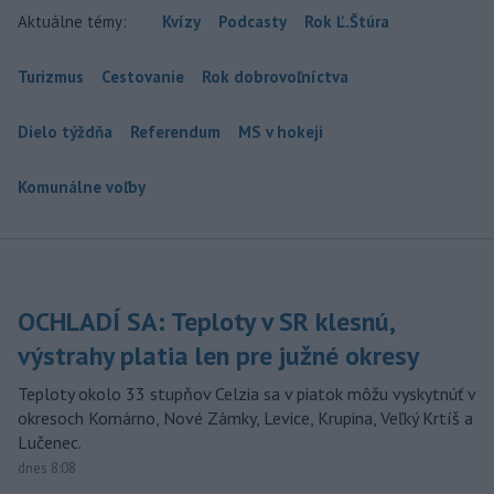
Aktuálne témy:
Kvízy
Podcasty
Rok Ľ.Štúra
Turizmus
Cestovanie
Rok dobrovoľníctva
Dielo týždňa
Referendum
MS v hokeji
Komunálne voľby
OCHLADÍ SA: Teploty v SR klesnú,
výstrahy platia len pre južné okresy
Teploty okolo 33 stupňov Celzia sa v piatok môžu vyskytnúť v
okresoch Komárno, Nové Zámky, Levice, Krupina, Veľký Krtíš a
Lučenec.
dnes 8:08