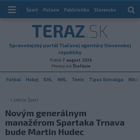
Index
Šport
Počasie
Publicistika
Slovensko
Zahranič
TERAZ
.SK
Spravodajský portál Tlačovej agentúry Slovenskej
republiky
Piatok
7. august 2026
Meniny má
Štefánia
Futbal
Hokej
KHL
NHL
Tenis
Tipos Extraliga
Niké 
< sekcia
Šport
Novým generálnym
manažérom Spartaka Trnava
bude Martin Hudec