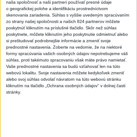
poľnohospodárom, ktorých
naša spoločnosť a naši partneri používať presné údaje
zasiahli ruské útoky
o geografickej polohe a identifikáciu prostredníctvom
dnes 6:12
skenovania zariadenia. Súhlas s vyššie uvedeným spracúvaním
zo strany našej spoločnosti a našich 824 partnerov môžete
V Argentíne protestovali proti
poskytnúť kliknutím na príslušné tlačidlo. Skôr než súhlas
návrhu zákona o súkromnom
poskytnete, môžete kliknutím jeho poskytnutie odmietnuť alebo
vlastníctve
si preštudovať podrobnejšie informácie a zmeniť svoje
prednostné nastavenia.
Zoberte na vedomie, že na niektoré
dnes 8:17
formy spracúvania vašich osobných údajov nepotrebujeme váš
V prípade zmiznutia študentov
súhlas, proti takémuto spracovaniu však máte právo namietať.
v Mexiku zatkli bývalého
Vaše prednostné nastavenia sa budú vzťahovať len na túto
guvernéra
webovú lokalitu. Svoje nastavenia môžete kedykoľvek zmeniť
alebo svoj súhlas odvolať návratom na túto webovú stránku
dnes 6:22
kliknutím na tlačidlo „Ochrana osobných údajov“ v dolnej časti
Afrika jednomyseľne podporila
stránky.
Infantina, víta ospravedlnenie
FIFA
dnes 6:18
Machata šiesty na stovke,
Gymerská postúpila do finále