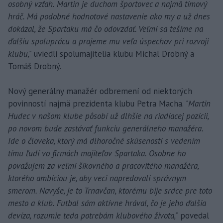
osobný vzťah. Martin je duchom športovec a najmä tímový
hráč. Má podobné hodnotové nastavenie ako my a už dnes
dokázal, že Spartaku má čo odovzdať. Veľmi sa tešíme na
ďalšiu spoluprácu a prajeme mu veľa úspechov pri rozvoji
klubu,"
uviedli spolumajitelia klubu Michal Drobný a
Tomáš Drobný.
Nový generálny manažér odbremení od niektorých
povinností najmä prezidenta klubu Petra Macha.
"Martin
Hudec v našom klube pôsobí už dlhšie na riadiacej pozícii,
po novom bude zastávať funkciu generálneho manažéra.
Ide o človeka, ktorý má dlhoročné skúsenosti s vedením
tímu ľudí vo firmách majiteľov Spartaka. Osobne ho
považujem za veľmi šikovného a pracovitého manažéra,
ktorého ambíciou je, aby veci napredovali správnym
smerom. Navyše, je to Trnavčan, ktorému bije srdce pre toto
mesto a klub. Futbal sám aktívne hrával, čo je jeho ďalšia
devíza, rozumie teda potrebám klubového života,"
povedal