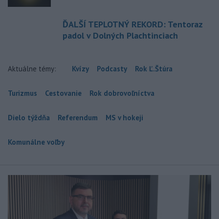
ĎALŠÍ TEPLOTNÝ REKORD: Tentoraz
padol v Dolných Plachtinciach
Aktuálne témy:
Kvízy
Podcasty
Rok Ľ.Štúra
Turizmus
Cestovanie
Rok dobrovoľníctva
Dielo týždňa
Referendum
MS v hokeji
Komunálne voľby