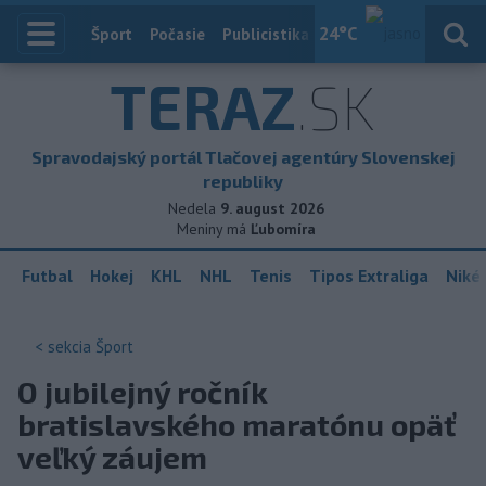
24
°C
Index
Šport
Počasie
Publicistika
Slovensko
Zahranič
TERAZ
.SK
Spravodajský portál Tlačovej agentúry Slovenskej
republiky
Nedela
9. august 2026
Meniny má
Ľubomíra
Futbal
Hokej
KHL
NHL
Tenis
Tipos Extraliga
Niké 
< sekcia
Šport
O jubilejný ročník
bratislavského maratónu opäť
veľký záujem