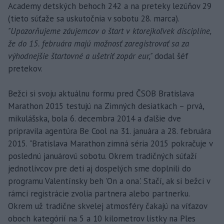
Academy detských behoch 242 a na preteky lezúňov 29
(tieto súťaže sa uskutočnia v sobotu 28. marca).
"Upozorňujeme záujemcov o štart v ktorejkoľvek disciplíne,
že do 15. februára majú možnosť zaregistrovať sa za
výhodnejšie štartovné a ušetriť zopár eur,"
dodal šéf
pretekov.
Bežci si svoju aktuálnu formu pred ČSOB Bratislava
Marathon 2015 testujú na Zimných desiatkach – prvá,
mikulášska, bola 6. decembra 2014 a ďalšie dve
pripravila agentúra Be Cool na 31. januára a 28. februára
2015. "Bratislava Marathon zimná séria 2015 pokračuje v
poslednú januárovú sobotu. Okrem tradičných súťaží
jednotlivcov pre deti aj dospelých sme doplnili do
programu Valentínsky beh 'On a ona'. Stačí, ak si bežci v
rámci registrácie zvolia partnera alebo partnerku.
Okrem už tradične skvelej atmosféry čakajú na víťazov
oboch kategórií na 5 a 10 kilometrov lístky na Ples