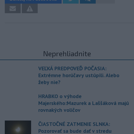
Neprehliadnite
VEĽKÁ PREDPOVEĎ POČASIA:
Extrémne horúčavy ustúpili. Alebo
žeby nie?
HRABKO o výhode
Majerského:Mazurek a Laššáková majú
rovnakých voličov
ČIASTOČNÉ ZATMENIE SLNKA:
Pozorovať sa bude dať v stredu