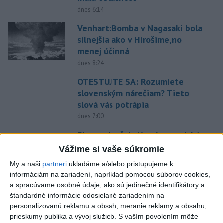
dnes 6:14
Venhart:Bomba v Nagasaki bola
silnejšia ako v Hirošime,no
menej účinná
dnes 8:24
OTESTUJTE SA: Rozumiete
slovenským nárečiam? Tieto
slová vás potrápia
dnes 7:00
Slovensko čakajú astronomické
úkazy, zatmenie Slnka striedajú
Vážime si vaše súkromie
Perzeidy
My a naši
partneri
ukladáme a/alebo pristupujeme k
dnes 7:36
informáciám na zariadení, napríklad pomocou súborov cookies,
a spracúvame osobné údaje, ako sú jedinečné identifikátory a
Rakovina Joea Bidena sa
štandardné informácie odosielané zariadením na
zhoršila, tvrdí syn
personalizovanú reklamu a obsah, meranie reklamy a obsahu,
dnes 7:19
prieskumy publika a vývoj služieb.
S vaším povolením môže