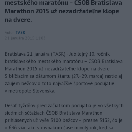
mestského maratónu – ČSOB Bratislava
Marathon 2015 už nezadržateľne klope
na dvere.
Autor
TASR
21. januára 2015 11:03
Bratislava 21. januára (TASR) - Jubilejný 10. ročník
bratislavského mestského maratónu – ČSOB Bratislava
Marathon 2015 už nezadržateľne klope na dvere.
S blížiacim sa dátumom štartu (27.–29. marca) rastie aj
záujem bežcov o toto najväčšie športové podujatie
v metropole Slovenska.
Desať týždňov pred začiatkom podujatia je vo všetkých
siedmich súťažiach ČSOB Bratislava Marathon
prihlásených už vyše 3100 bežcov – presne 3132, čo je
o 636 viac ako v rovnakom čase minulý rok, keď sa