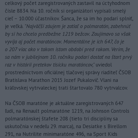
celkový počet zaregistrovaných zastavil na úctyhodnom
čísle 8834. Na 10. ročník si organizátori vypísali smelý
cieľ – 10.000 účastníkov. Šanca, že sa im ho podarí splniť,
je veľká.
"Najväčší záujem je zatiaľ o polmaratón, zabehnúť
by si ho chcelo predbežne 1219 bežcov. Zaujímavo sa však
vyvíja aj počet maratóncov. Momentálne je ich 647, čo je
o 207 viac ako v takom istom období pred rokom. Verím, že
sa nám v jubilejnom 10. ročníku podarí dostať na štart prvý
raz v histórii pretekov tisícku maratóncov,"
uviedol
prostredníctvom oficiálnej tlačovej správy riaditeľ ČSOB
Bratislava Marathon 2015 Jozef Pukalovič. Vlani na
kráľovskej vytrvaleckej trati štartovalo 780 vytrvalcov.
Na ČSOB maratóne je aktuálne zaregistrovaných 647
ľudí, na Renault polmaratóne 1219, na Johnson Controls
polmaratónskej štafete 208 (tieto tri disciplíny sa
uskutočnia v nedeľu 29. marca), na Desiatke s Birellom
291, na Nutrilite minimaratóne 496, na Sport Kids