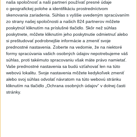
naša spoločnosť a naši partneri používať presné údaje
Irán stanovil nové podmienky
o geografickej polohe a identifikáciu prostredníctvom
na obnovenie plavby cez
skenovania zariadenia. Súhlas s vyššie uvedeným spracúvaním
Hormuzský prieliv
zo strany našej spoločnosti a našich 824 partnerov môžete
dnes 7:15
poskytnúť kliknutím na príslušné tlačidlo. Skôr než súhlas
poskytnete, môžete kliknutím jeho poskytnutie odmietnuť alebo
Turecko očakáva, že k dohode o
si preštudovať podrobnejšie informácie a zmeniť svoje
spoločnej obrane sa pripojí aj
prednostné nastavenia.
Zoberte na vedomie, že na niektoré
Egypt
formy spracúvania vašich osobných údajov nepotrebujeme váš
dnes 7:06
súhlas, proti takémuto spracovaniu však máte právo namietať.
Vaše prednostné nastavenia sa budú vzťahovať len na túto
Ľubomíra je kolegiálna
webovú lokalitu. Svoje nastavenia môžete kedykoľvek zmeniť
dnes 6:45
alebo svoj súhlas odvolať návratom na túto webovú stránku
kliknutím na tlačidlo „Ochrana osobných údajov“ v dolnej časti
stránky.
FIFA odsúdila kontroverzné
informácie ohľadom prezidenta
Infantina
dnes 7:10
Práve teraz