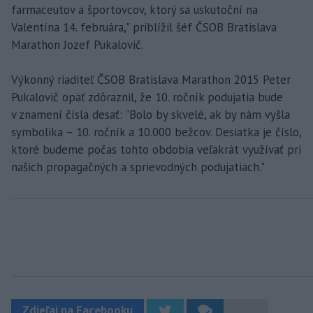
farmaceutov a športovcov, ktorý sa uskutoční na
Valentína 14. februára," priblížil šéf ČSOB Bratislava
Marathon Jozef Pukalovič.
Výkonný riaditeľ ČSOB Bratislava Marathon 2015 Peter
Pukalovič opäť zdôraznil, že 10. ročník podujatia bude
v znamení čísla desať: "Bolo by skvelé, ak by nám vyšla
symbolika – 10. ročník a 10.000 bežcov. Desiatka je číslo,
ktoré budeme počas tohto obdobia veľakrát využívať pri
našich propagačných a sprievodných podujatiach."
Zdieľaj na Facebooku