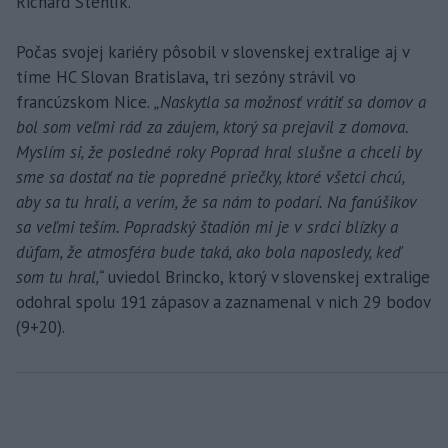
Richard Stehlík.
Počas svojej kariéry pôsobil v slovenskej extralige aj v
tíme HC Slovan Bratislava, tri sezóny strávil vo
francúzskom Nice.
„Naskytla sa možnosť vrátiť sa domov a
bol som veľmi rád za záujem, ktorý sa prejavil z domova.
Myslím si, že posledné roky Poprad hral slušne a chceli by
sme sa dostať na tie popredné priečky, ktoré všetci chcú,
aby sa tu hrali, a verím, že sa nám to podarí. Na fanúšikov
sa veľmi teším. Popradský štadión mi je v srdci blízky a
dúfam, že atmosféra bude taká, ako bola naposledy, keď
som tu hral,“
uviedol Brincko, ktorý v slovenskej extralige
odohral spolu 191 zápasov a zaznamenal v nich 29 bodov
(9+20).