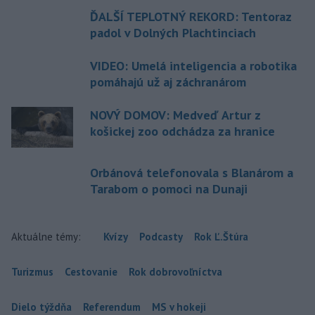
ĎALŠÍ TEPLOTNÝ REKORD: Tentoraz
padol v Dolných Plachtinciach
VIDEO: Umelá inteligencia a robotika
pomáhajú už aj záchranárom
NOVÝ DOMOV: Medveď Artur z
košickej zoo odchádza za hranice
Orbánová telefonovala s Blanárom a
Tarabom o pomoci na Dunaji
Aktuálne témy:
Kvízy
Podcasty
Rok Ľ.Štúra
Turizmus
Cestovanie
Rok dobrovoľníctva
Dielo týždňa
Referendum
MS v hokeji