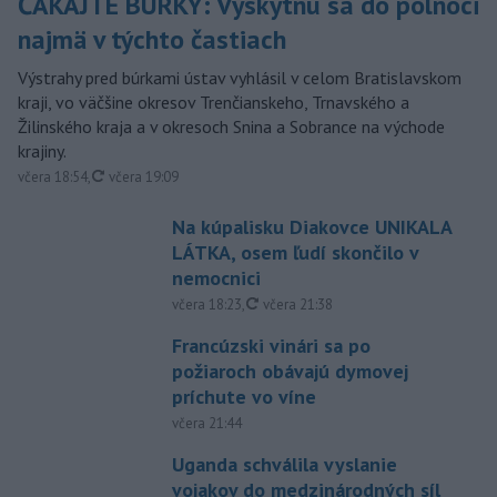
ČAKAJTE BÚRKY: Vyskytnú sa do polnoci
najmä v týchto častiach
Výstrahy pred búrkami ústav vyhlásil v celom Bratislavskom
kraji, vo väčšine okresov Trenčianskeho, Trnavského a
Žilinského kraja a v okresoch Snina a Sobrance na východe
krajiny.
aktualizované
včera 18:54
,
včera 19:09
Na kúpalisku Diakovce UNIKALA
LÁTKA, osem ľudí skončilo v
nemocnici
aktualizované
včera 18:23
,
včera 21:38
Francúzski vinári sa po
požiaroch obávajú dymovej
príchute vo víne
včera 21:44
Uganda schválila vyslanie
vojakov do medzinárodných síl