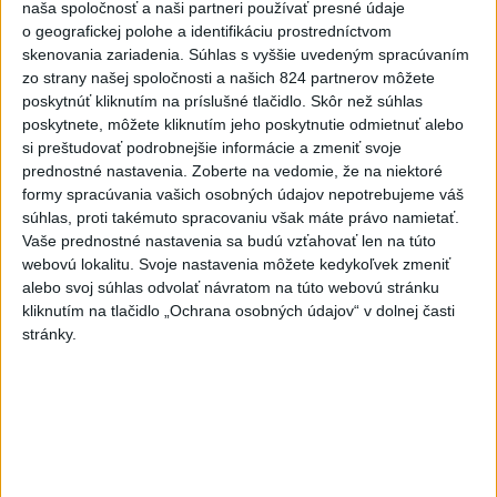
o čo najlepšie výsledky
naša spoločnosť a naši partneri používať presné údaje
o geografickej polohe a identifikáciu prostredníctvom
skenovania zariadenia. Súhlas s vyššie uvedeným spracúvaním
Viac
zo strany našej spoločnosti a našich 824 partnerov môžete
Najčítanejšie
poskytnúť kliknutím na príslušné tlačidlo. Skôr než súhlas
poskytnete, môžete kliknutím jeho poskytnutie odmietnuť alebo
6h
24h
7d
si preštudovať podrobnejšie informácie a zmeniť svoje
prednostné nastavenia.
Zoberte na vedomie, že na niektoré
ÚPLNÉ ZATMENIE SLNKA: Časť Európy
1
formy spracúvania vašich osobných údajov nepotrebujeme váš
zahalí tma, hrozia dôsledky
súhlas, proti takémuto spracovaniu však máte právo namietať.
Vaše prednostné nastavenia sa budú vzťahovať len na túto
webovú lokalitu. Svoje nastavenia môžete kedykoľvek zmeniť
2
Prešovský kraj vyzýva k využitiu bezplatného parkoviska v
alebo svoj súhlas odvolať návratom na túto webovú stránku
Tatrách
kliknutím na tlačidlo „Ochrana osobných údajov“ v dolnej časti
stránky.
3
ČAKAJTE BÚRKY: Vyskytnú sa do polnoci najmä v týchto
častiach
4
Kruhová križovatka v Poprade v smere z Hozelca bude
hotová budúci rok
5
V Košiciach Nad jazerom začína výstavba