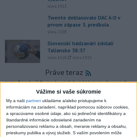
včera 19:15
Twente deklasovalo DAC 6:0 v
prvom zápase 3. predkola
včera 22:03
Slovenskí hádzanári zdolali
Taliansko 38:37
aktualizované
včera 16:28
,
včera 19:55
Práve teraz
-
Pri pobreží Ománu hrozí ekologická katastrofa pre únik
21:58
čoraz
väčšieho množstva ropy z tankera, ktorý narazil na plytčinu v
Vážime si vaše súkromie
blízkosti prírodnej rezervácie.
My a naši
partneri
ukladáme a/alebo pristupujeme k
informáciám na zariadení, napríklad pomocou súborov cookies,
Viac
a spracúvame osobné údaje, ako sú jedinečné identifikátory a
Videá a prenosy TASR TV
štandardné informácie odosielané zariadením na
personalizovanú reklamu a obsah, meranie reklamy a obsahu,
Deväť Slovákov zabojuje na ME v Paríži
prieskumy publika a vývoj služieb.
S vaším povolením môže