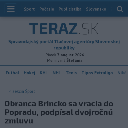
Index
Šport
Počasie
Publicistika
Slovensko
Zahranič
TERAZ
.SK
Spravodajský portál Tlačovej agentúry Slovenskej
republiky
Piatok
7. august 2026
Meniny má
Štefánia
Futbal
Hokej
KHL
NHL
Tenis
Tipos Extraliga
Niké 
< sekcia
Šport
Obranca Brincko sa vracia do
Popradu, podpísal dvojročnú
zmluvu