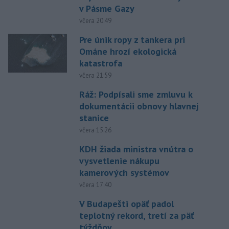
v Pásme Gazy
včera 20:49
Pre únik ropy z tankera pri
Ománe hrozí ekologická
katastrofa
včera 21:59
Ráž: Podpísali sme zmluvu k
dokumentácii obnovy hlavnej
stanice
včera 15:26
KDH žiada ministra vnútra o
vysvetlenie nákupu
kamerových systémov
včera 17:40
V Budapešti opäť padol
teplotný rekord, tretí za päť
týždňov