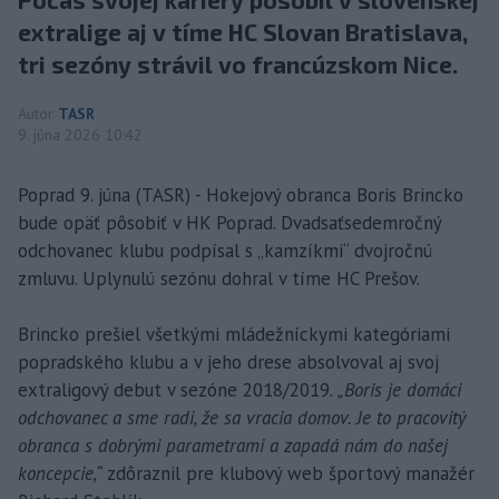
extralige aj v tíme HC Slovan Bratislava,
tri sezóny strávil vo francúzskom Nice.
Autor
TASR
9. júna 2026 10:42
Poprad 9. júna (TASR) - Hokejový obranca Boris Brincko
bude opäť pôsobiť v HK Poprad. Dvadsaťsedemročný
odchovanec klubu podpísal s „kamzíkmi“ dvojročnú
zmluvu. Uplynulú sezónu dohral v tíme HC Prešov.
Brincko prešiel všetkými mládežníckymi kategóriami
popradského klubu a v jeho drese absolvoval aj svoj
extraligový debut v sezóne 2018/2019.
„Boris je domáci
odchovanec a sme radi, že sa vracia domov. Je to pracovitý
obranca s dobrými parametrami a zapadá nám do našej
koncepcie,“
zdôraznil pre klubový web športový manažér