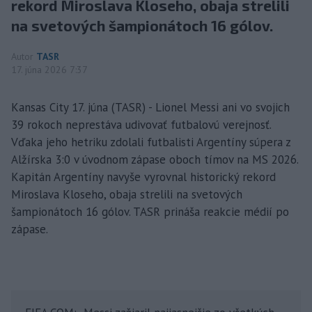
rekord Miroslava Kloseho, obaja strelili
na svetových šampionátoch 16 gólov.
Autor
TASR
17. júna 2026 7:37
Kansas City 17. júna (TASR) - Lionel Messi ani vo svojich
39 rokoch neprestáva udivovať futbalovú verejnosť.
Vďaka jeho hetriku zdolali futbalisti Argentíny súpera z
Alžírska 3:0 v úvodnom zápase oboch tímov na MS 2026.
Kapitán Argentíny navyše vyrovnal historický rekord
Miroslava Kloseho, obaja strelili na svetových
šampionátoch 16 gólov. TASR prináša reakcie médií po
zápase.