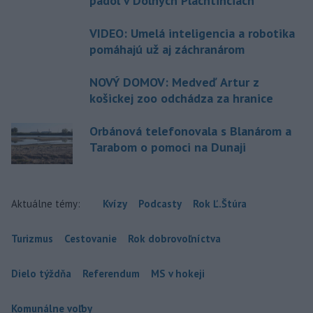
padol v Dolných Plachtinciach
VIDEO: Umelá inteligencia a robotika
pomáhajú už aj záchranárom
NOVÝ DOMOV: Medveď Artur z
košickej zoo odchádza za hranice
Orbánová telefonovala s Blanárom a
Tarabom o pomoci na Dunaji
Aktuálne témy:
Kvízy
Podcasty
Rok Ľ.Štúra
Turizmus
Cestovanie
Rok dobrovoľníctva
Dielo týždňa
Referendum
MS v hokeji
Komunálne voľby