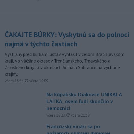
ČAKAJTE BÚRKY: Vyskytnú sa do polnoci
najmä v týchto častiach
Výstrahy pred búrkami ústav vyhlásil v celom Bratislavskom
kraji, vo väčšine okresov Trenčianskeho, Trnavského a
Žilinského kraja a v okresoch Snina a Sobrance na východe
krajiny.
aktualizované
včera 18:54
,
včera 19:09
Na kúpalisku Diakovce UNIKALA
LÁTKA, osem ľudí skončilo v
nemocnici
aktualizované
včera 18:23
,
včera 21:38
Francúzski vinári sa po
požiaroch obávajú dymovej