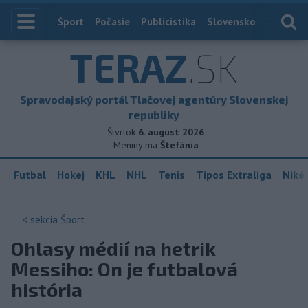
Index
Šport
Počasie
Publicistika
Slovensko
Zahranič
TERAZ
.SK
Spravodajský portál Tlačovej agentúry Slovenskej
republiky
Štvrtok
6. august 2026
Meniny má
Štefánia
Futbal
Hokej
KHL
NHL
Tenis
Tipos Extraliga
Niké 
< sekcia
Šport
Ohlasy médií na hetrik
Messiho: On je futbalová
história