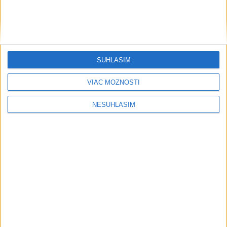
....
SÚHLASÍM
VIAC MOŽNOSTÍ
NESÚHLASÍM
....