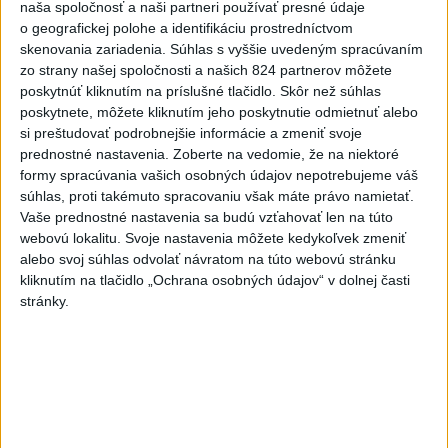
kamerových systémov
naša spoločnosť a naši partneri používať presné údaje
včera 17:40
o geografickej polohe a identifikáciu prostredníctvom
skenovania zariadenia. Súhlas s vyššie uvedeným spracúvaním
V Budapešti opäť padol
zo strany našej spoločnosti a našich 824 partnerov môžete
teplotný rekord, tretí za päť
poskytnúť kliknutím na príslušné tlačidlo. Skôr než súhlas
týždňov
poskytnete, môžete kliknutím jeho poskytnutie odmietnuť alebo
včera 19:15
si preštudovať podrobnejšie informácie a zmeniť svoje
prednostné nastavenia.
Zoberte na vedomie, že na niektoré
Twente deklasovalo DAC 6:0 v
formy spracúvania vašich osobných údajov nepotrebujeme váš
prvom zápase 3. predkola
súhlas, proti takémuto spracovaniu však máte právo namietať.
včera 22:03
Vaše prednostné nastavenia sa budú vzťahovať len na túto
webovú lokalitu. Svoje nastavenia môžete kedykoľvek zmeniť
Slovenskí hádzanári zdolali
alebo svoj súhlas odvolať návratom na túto webovú stránku
Taliansko 38:37
kliknutím na tlačidlo „Ochrana osobných údajov“ v dolnej časti
stránky.
aktualizované
včera 16:28
,
včera 19:55
Práve teraz
-
Pri pobreží Ománu hrozí ekologická katastrofa pre únik
21:58
čoraz
väčšieho množstva ropy z tankera, ktorý narazil na plytčinu v
blízkosti prírodnej rezervácie.