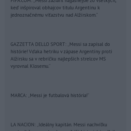
FIFA.COM: „Messi zažiaril najjasnejšie zo všetkých,
keď inšpiroval obhajcov titulu Argentínu k
jednoznačnému víťazstvu nad Alžírskom.“
GAZZETTA DELLO SPORT: „Messi sa zapísal do
histórie! Vďaka hetriku v zápase Argentíny proti
Alžírsku sa v rebríčku najlepších strelcov MS
vyrovnal Klosemu.“
MARCA: „Messi je futbalová história!“
LA NACION: „Ideálny kapitán. Messi nachvíľku