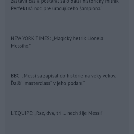
zastavil čas a postaral sa o ďalší historický míľnik.
Perfektná noc pre úradujúceho šampióna.“
NEW YORK TIMES: „Magický hetrik Lionela
Messiho.“
BBC: „Messi sa zapísal do histórie na veky vekov.
Ďalší „masterclass“ v jeho podaní.“
L´EQUIPE: „Raz, dva, tri ... nech žije Messi!“