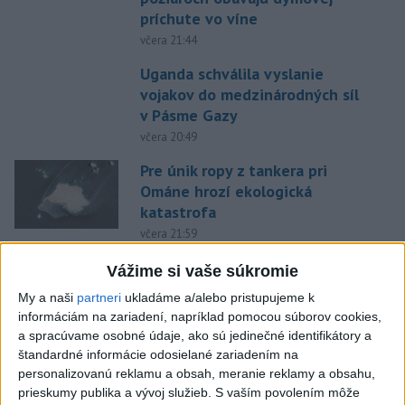
príchute vo víne
včera 21:44
Uganda schválila vyslanie
vojakov do medzinárodných síl
v Pásme Gazy
včera 20:49
Pre únik ropy z tankera pri
Ománe hrozí ekologická
katastrofa
včera 21:59
Ráž: Podpísali sme zmluvu k
Vážime si vaše súkromie
dokumentácii obnovy hlavnej
My a naši
partneri
ukladáme a/alebo pristupujeme k
stanice
informáciám na zariadení, napríklad pomocou súborov cookies,
včera 15:26
a spracúvame osobné údaje, ako sú jedinečné identifikátory a
štandardné informácie odosielané zariadením na
KDH žiada ministra vnútra o
personalizovanú reklamu a obsah, meranie reklamy a obsahu,
vysvetlenie nákupu
prieskumy publika a vývoj služieb.
S vaším povolením môže