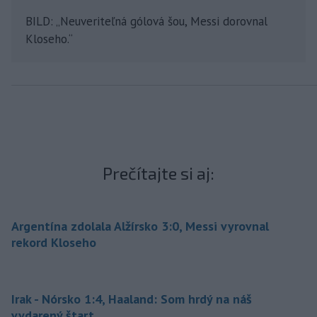
BILD: „Neuveriteľná gólová šou, Messi dorovnal
Kloseho.“
Prečítajte si aj:
Argentína zdolala Alžírsko 3:0, Messi vyrovnal
rekord Kloseho
Irak - Nórsko 1:4, Haaland: Som hrdý na náš
vydarený štart