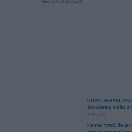
aktualizované
dnes 12:45
,
dnes 13:45
DOVOLENKÁRI, POZ
dovolenky môžu pri
dnes 15:15
Hamas tvrdí, že je 
pripravený realizov