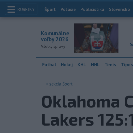
RUBRIKY
Index
Šport
Počasie
Publicistika
Slovensko
Komunálne
voľby 2026
S
Všetky správy
Futbal
Hokej
KHL
NHL
Tenis
Tipos
< sekcia
Šport
Oklahoma Ci
Lakers 125:1