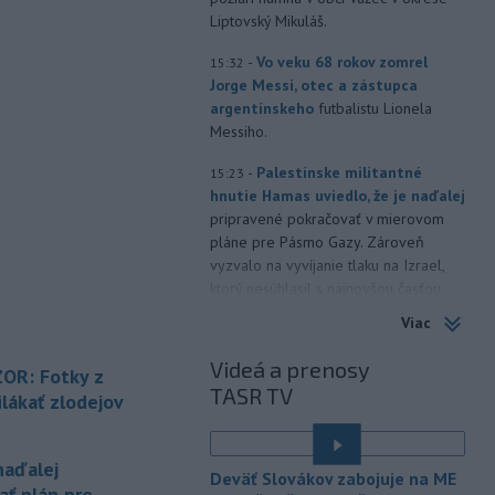
Liptovský Mikuláš.
-
Vo veku 68 rokov zomrel
15:32
Jorge Messi, otec a zástupca
argentínskeho
futbalistu Lionela
Messiho.
-
Palestínske militantné
15:23
hnutie Hamas uviedlo, že je naďalej
pripravené pokračovať v mierovom
pláne pre Pásmo Gazy. Zároveň
vyzvalo na vyvíjanie tlaku na Izrael,
ktorý nesúhlasil s najnovšou časťou
tejto dohody.
Viac
-
Na Ukrajine po ruských
15:16
Videá a prenosy
OR: Fotky z
útokoch podľa prezidenta
TASR TV
Volodymyra
Zelenského nezostala
lákať zlodejov
žiadna nepoškodená tepelná
elektráreň.
naďalej
Deväť Slovákov zabojuje na ME
-
Polícia varuje pred
15:12
ať plán pre