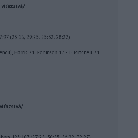
 víťazstvá/
7:97 (25:18, 29:25, 25:32, 28:22)
cií), Harris 21, Robinson 17 - D. Mitchell 31,
víťazstvá/
ers 125:107 (27:23, 30:35, 36:22, 32:27)