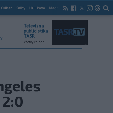
 Odber
Knihy
Útulkovo
Magazín
News Now
Archív
TASR
Televízna
publicistika
TASR
ky
Všetky relácie
ngeles
 2:0