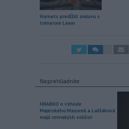
Hornets predĺžili zmluvu s
trénerom Leem
Neprehliadnite
HRABKO o výhode
Majerského:Mazurek a Laššáková
majú rovnakých voličov