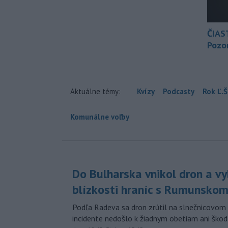
ČIAS
Pozor
Aktuálne témy:
Kvízy
Podcasty
Rok Ľ.Š
Komunálne voľby
Do Bulharska vnikol dron a vy
blízkosti hraníc s Rumunsko
Podľa Radeva sa dron zrútil na slnečnicovom 
incidente nedošlo k žiadnym obetiam ani škod