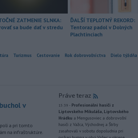
TOČNÉ ZATMENIE SLNKA:
ĎALŠÍ TEPLOTNÝ REKORD:
ovať sa bude dať v stredu
Tentoraz padol v Dolných
Plachtinciach
túra
Turizmus
Cestovanie
Rok dobrovoľníctva
Dielo týždňa
Práve teraz
buchol v
-
Profesionálni hasiči z
15:39
Liptovského Mikuláša, Liptovského
m
Hrádku
a Mengusoviec a dobrovoľní
hasiči z Važca, Východnej a Štrby
poli a pri tomto
zasahovali v sobotu dopoludnia pri
ám na infraštruktúre.
požiari humna v obci Važec v okrese