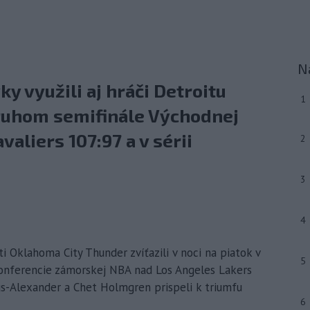
N
 využili aj hráči Detroitu
1
 druhom semifinále Východnej
aliers 107:97 a v sérii
2
3
4
i Oklahoma City Thunder zvíťazili v noci na piatok v
5
onferencie zámorskej NBA nad Los Angeles Lakers
ous-Alexander a Chet Holmgren prispeli k triumfu
6