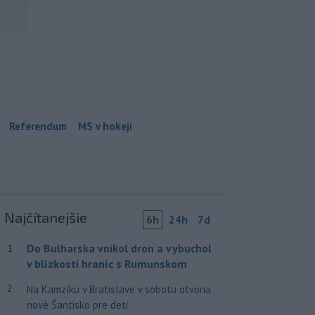
Referendum
MS v hokeji
Najčítanejšie
6h
24h
7d
Do Bulharska vnikol dron a vybuchol
1
v blízkosti hraníc s Rumunskom
2
Na Kamzíku v Bratislave v sobotu otvoria
nové Šantisko pre deti