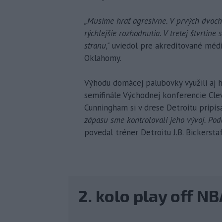
„Musíme hrať agresívne. V prvých dvoch št
rýchlejšie rozhodnutia. V tretej štvrtine
stranu,"
uviedol pre akreditované médi
Oklahomy.
Výhodu domácej palubovky využili aj hr
semifinále Východnej konferencie Cleve
Cunningham si v drese Detroitu pripís
zápasu sme kontrolovali jeho vývoj. Pod
povedal tréner Detroitu J.B. Bickerstaf
2. kolo play off N