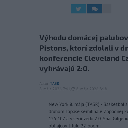
Výhodu domácej palubovky
Pistons, ktorí zdolali v
konferencie Cleveland Cav
vyhrávajú 2:0.
Autor
TASR
aktualizované
8. mája 2026 7:41
,
8. mája 2026 8:18
New York 8. mája (TASR) - Basketbalist
druhom zápase semifinále Západnej k
125:107 a v sérii vedú 2:0. Shai Gilge
obhajcov titulu 22 bodmi.