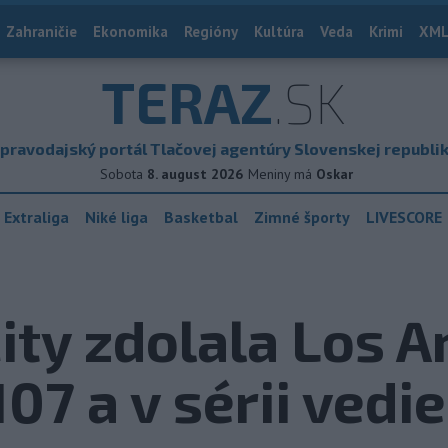
Zahraničie
Ekonomika
Regióny
Kultúra
Veda
Krimi
XML
TERAZ
.SK
pravodajský portál Tlačovej agentúry Slovenskej republi
Sobota
8. august 2026
Meniny má
Oskar
 Extraliga
Niké liga
Basketbal
Zimné športy
LIVESCORE
ty zdolala Los A
07 a v sérii vedie