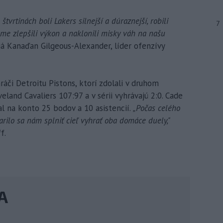
vrtinách boli Lakers silnejší a dúraznejší, robili
7
 sme zlepšili výkon a naklonili misky váh na našu
á Kanaďan Gilgeous-Alexander, líder ofenzívy
áči Detroitu Pistons, ktorí zdolali v druhom
land Cavaliers 107:97 a v sérii vyhrávajú 2:0. Cade
al na konto 25 bodov a 10 asistencií.
„Počas celého
arilo sa nám splniť cieľ vyhrať oba domáce duely,"
f.
BA