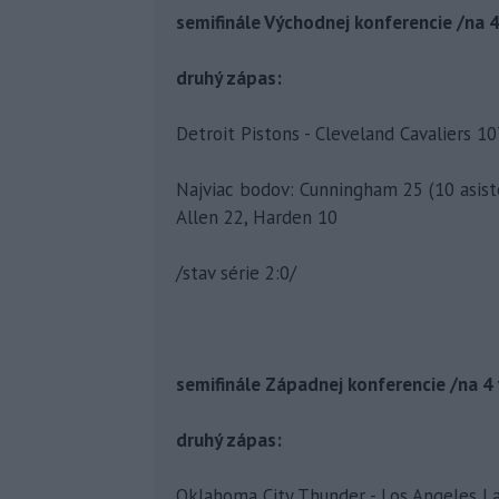
semifinále Východnej konferencie /na 4
druhý zápas:
Detroit Pistons - Cleveland Cavaliers 10
Najviac bodov: Cunningham 25 (10 asisten
Allen 22, Harden 10
/stav série 2:0/
semifinále Západnej konferencie /na 4 
druhý zápas:
Oklahoma City Thunder - Los Angeles Lak