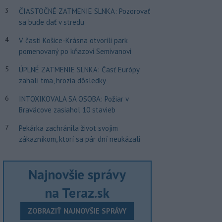
3
ČIASTOČNÉ ZATMENIE SLNKA: Pozorovať
sa bude dať v stredu
4
V časti Košice-Krásna otvorili park
pomenovaný po kňazovi Semivanovi
5
ÚPLNÉ ZATMENIE SLNKA: Časť Európy
zahalí tma, hrozia dôsledky
6
INTOXIKOVALA SA OSOBA: Požiar v
Braväcove zasiahol 10 stavieb
7
Pekárka zachránila život svojim
zákazníkom, ktorí sa pár dní neukázali
Najnovšie správy
na Teraz.sk
ZOBRAZIŤ NAJNOVŠIE SPRÁVY