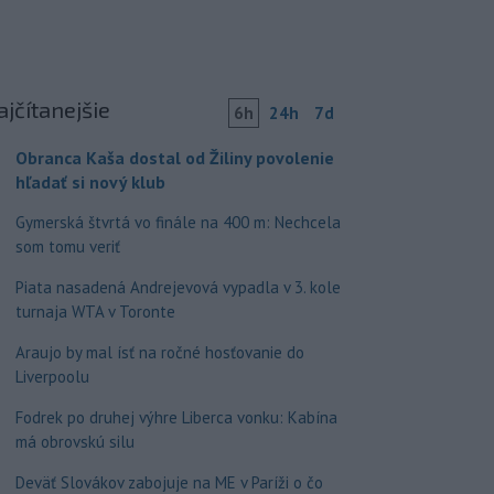
ajčítanejšie
6h
24h
7d
Obranca Kaša dostal od Žiliny povolenie
hľadať si nový klub
Gymerská štvrtá vo finále na 400 m: Nechcela
som tomu veriť
Piata nasadená Andrejevová vypadla v 3. kole
turnaja WTA v Toronte
Araujo by mal ísť na ročné hosťovanie do
Liverpoolu
Fodrek po druhej výhre Liberca vonku: Kabína
má obrovskú silu
Deväť Slovákov zabojuje na ME v Paríži o čo