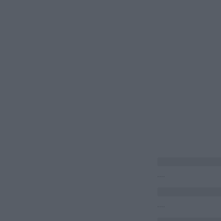
....
....