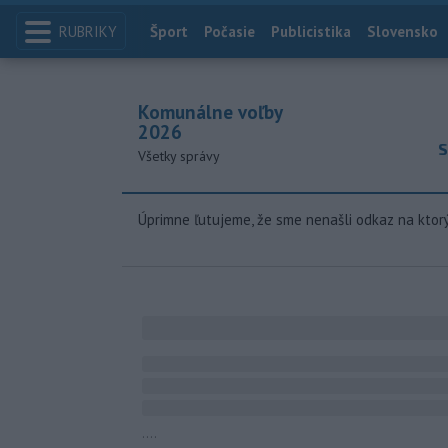
RUBRIKY
Index
Šport
Počasie
Publicistika
Slovensko
Komunálne voľby
2026
S
Všetky správy
Úprimne ľutujeme, že sme nenašli odkaz na ktor
....