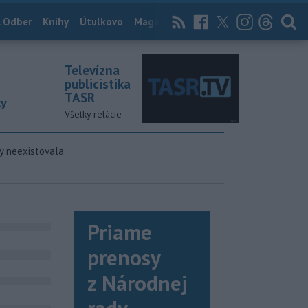
 Odber
Knihy
Útulkovo
Magazín
News Now
Archív
TASR
Televízna
publicistika
TASR
ky
Všetky relácie
y neexistovala
Priame
prenosy
z Národnej