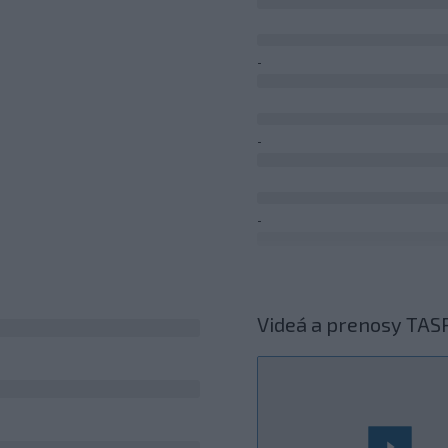
-
-
-
-
Videá a prenosy TAS
Viac >