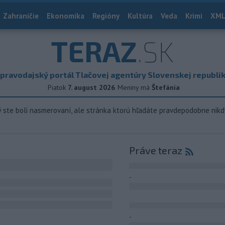
Zahraničie
Ekonomika
Regióny
Kultúra
Veda
Krimi
XML
TERAZ
.SK
pravodajský portál Tlačovej agentúry Slovenskej republi
Piatok
7. august 2026
Meniny má
Štefánia
ý ste boli nasmerovaní, ale stránka ktorú hľadáte pravdepodobne nikd
Práve teraz
-
-