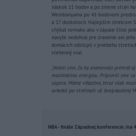
náskok 11 bodov a po zmene strán ho u
Wembanyama po 41-bodovom predstave
a 17 doskokoch. Najlepším strelcom S
chýbal rovnako ako v zápase číslo je
navyše nedohral pre zranenie ani jeho
domácich odstúpil v priebehu stretnut
stehenný sval.
„Vedeli sme, čo by znamenalo prehrať aj
maximálnou energiou. Pripravili sme sa 
súpera. Máme víťazstvo, teraz však mus
uviedol po stretnutí už dvojnásobný M
NBA - finále Západnej konferencie /na 4