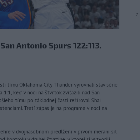
7
San Antonio Spurs 122:113.
sti tímu Oklahoma City Thunder vyrovnali stav série
1:1, keď v noci na štvrtok zvíťazili nad San
šieho tímu po základnej časti režíroval Shai
stenciami. Tretí zápas je na programe v noci na
rehre v dvojnásobnom predĺžení v prvom meraní síl
 kontrolu v druhej štvrtine, v ktorej si vytvorili