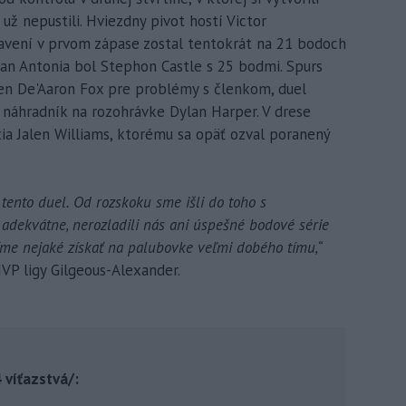
ž nepustili. Hviezdny pivot hostí Victor
ní v prvom zápase zostal tentokrát na 21 bodoch
an Antonia bol Stephon Castle s 25 bodmi. Spurs
den De'Aaron Fox pre problémy s členkom, duel
 náhradník na rozohrávke Dylan Harper. V drese
ia Jalen Williams, ktorému sa opäť ozval poranený
 tento duel. Od rozskoku sme išli do toho s
adekvátne, nerozladili nás ani úspešné bodové série
íme nejaké získať na palubovke veľmi dobého tímu,“
VP ligy Gilgeous-Alexander.
 víťazstvá/: