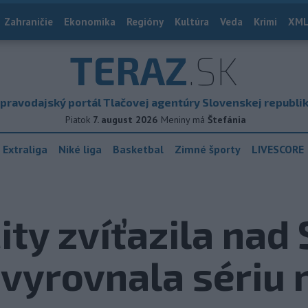
Zahraničie
Ekonomika
Regióny
Kultúra
Veda
Krimi
XML
TERAZ
.SK
pravodajský portál Tlačovej agentúry Slovenskej republi
Piatok
7. august 2026
Meniny má
Štefánia
 Extraliga
Niké liga
Basketbal
Zimné športy
LIVESCORE
ty zvíťazila nad
vyrovnala sériu n