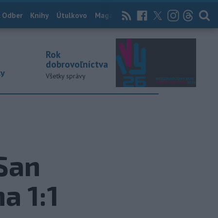
 Odber
Knihy
Útulkovo
Magazín
News Now
Archív
TASR
Rok
dobrovoľníctva
ky
Všetky správy
 San
a 1:1