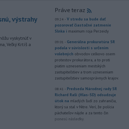
Práve teraz
snú, výstrahy
-
V stredu sa bude dať
09:24
pozorovať čiastočné zatmenie
Slnka i
maximum roja Perzeidy
môžu vyskytnúť v
-
Generálna prokuratúra SR
09:01
a, Veľký Krtíš a
podala v súvislosti s určením
volebných
obvodov celkovo osem
protestov prokurátora, a to proti
piatim uzneseniam mestských
zastupiteľstiev a trom uzneseniam
zastupiteľstiev samosprávnych krajov.
-
Predseda Národnej rady SR
08:41
Richard Raši (Hlas-SD) odsudzuje
útok na
mladých ľudí zo zahraničia,
ktorý sa stal v Nitre. Verí, že polícia
páchateľov nájde a za tento čin
ponesú následky.