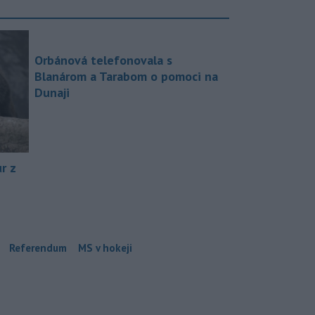
Orbánová telefonovala s
Blanárom a Tarabom o pomoci na
Dunaji
r z
Referendum
MS v hokeji