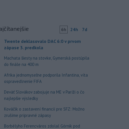
ajčítanejšie
6h
24h
7d
Twente deklasovalo DAC 6:0 v prvom
zápase 3. predkola
Machata šiesty na stovke, Gymerská postúpila
do finále na 400 m
Afrika jednomyseľne podporila Infantina, víta
ospravedlnenie FIFA
Deväť Slovákov zabojuje na ME v Paríži o čo
najlepšie výsledky
Kováčik o zastavení financií pre SFZ: Možno
zrušíme prípravné zápasy
Borbélyho Ferencváros zdolal Górnik pod