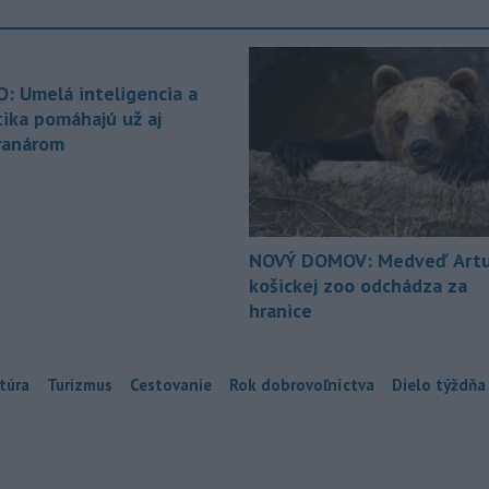
O: Umelá inteligencia a
tika pomáhajú už aj
ranárom
NOVÝ DOMOV: Medveď Artu
košickej zoo odchádza za
hranice
túra
Turizmus
Cestovanie
Rok dobrovoľníctva
Dielo týždňa