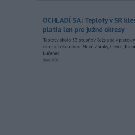
OCHLADÍ SA: Teploty v SR kle
platia len pre južné okresy
Teploty okolo 33 stupňov Celzia sa v piatok 
okresoch Komárno, Nové Zámky, Levice, Krupin
Lučenec.
dnes 8:08