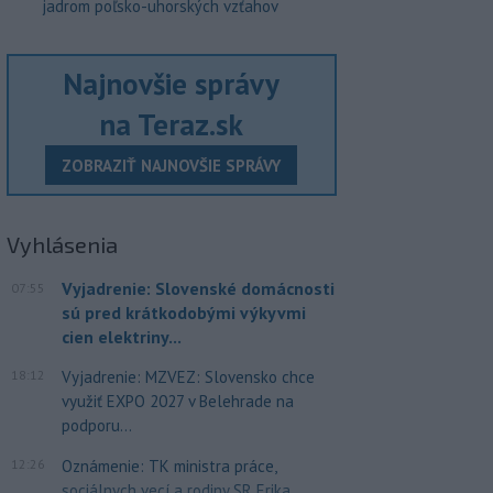
jadrom poľsko-uhorských vzťahov
Najnovšie správy
na Teraz.sk
ZOBRAZIŤ NAJNOVŠIE SPRÁVY
Vyhlásenia
Vyjadrenie: Slovenské domácnosti
07:55
sú pred krátkodobými výkyvmi
cien elektriny...
18:12
Vyjadrenie: MZVEZ: Slovensko chce
využiť EXPO 2027 v Belehrade na
podporu...
12:26
Oznámenie: TK ministra práce,
sociálnych vecí a rodiny SR Erika