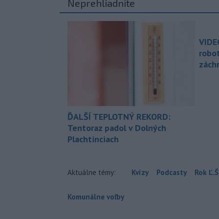
Neprehliadnite
VIDE
robo
zách
ĎALŠÍ TEPLOTNÝ REKORD:
Tentoraz padol v Dolných
Plachtinciach
Aktuálne témy:
Kvízy
Podcasty
Rok Ľ.Š
Komunálne voľby