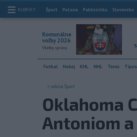
RUBRIKY
Index
Šport
Počasie
Publicistika
Slovensko
Komunálne
voľby 2026
S
Všetky správy
Futbal
Hokej
KHL
NHL
Tenis
Tipos
< sekcia
Šport
Oklahoma Ci
Antoniom a 