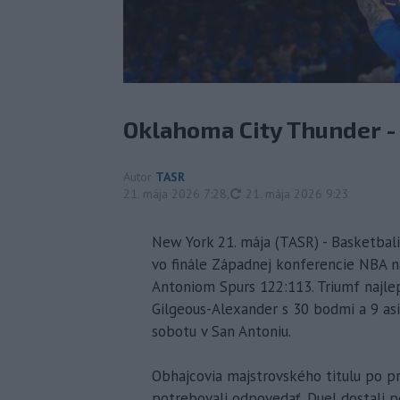
Oklahoma City Thunder - 
Autor
TASR
aktualizované
21. mája 2026 7:28
,
21. mája 2026 9:23
New York 21. mája (TASR) - Basketbali
vo finále Západnej konferencie NBA na 
Antoniom Spurs 122:113. Triumf najlep
Gilgeous-Alexander s 30 bodmi a 9 asi
sobotu v San Antoniu.
Obhajcovia majstrovského titulu po p
potrebovali odpovedať. Duel dostali pod