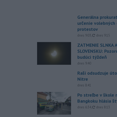
Generálna prokurat
určenie volebných
protestov
aktualizované
dnes 9:03
,
dnes 9:15
ZATMENIE SLNKA A
SLOVENSKU: Pozoro
budúci týždeň
dnes 9:40
Raši odsudzuje úto
Nitre
dnes 8:41
Po streľbe v škole
Bangkoku hlásia š
aktualizované
dnes 6:34
,
dnes 8:13