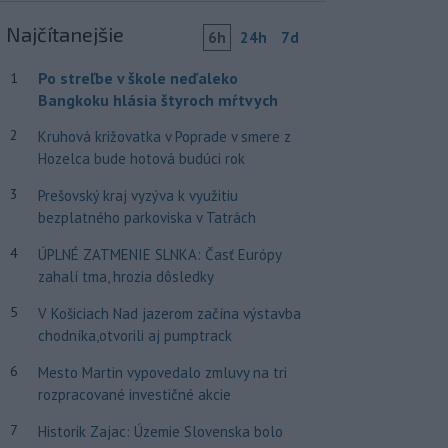
Najčítanejšie
6h
24h
7d
Po streľbe v škole neďaleko
1
Bangkoku hlásia štyroch mŕtvych
2
Kruhová križovatka v Poprade v smere z
Hozelca bude hotová budúci rok
3
Prešovský kraj vyzýva k využitiu
bezplatného parkoviska v Tatrách
4
ÚPLNÉ ZATMENIE SLNKA: Časť Európy
zahalí tma, hrozia dôsledky
5
V Košiciach Nad jazerom začína výstavba
chodníka,otvorili aj pumptrack
6
Mesto Martin vypovedalo zmluvy na tri
rozpracované investičné akcie
7
Historik Zajac: Územie Slovenska bolo