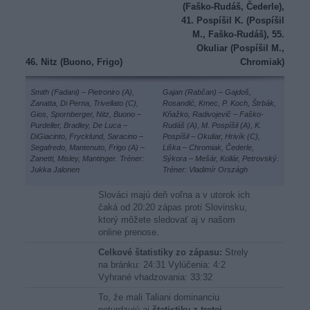
(Faško-Rudáš, Čederle),
41. Pospíšil K. (Pospíšil
M., Faško-Rudáš), 55.
Okuliar (Pospíšil M.,
46. Nitz (Buono, Frigo)
Chromiak)
Smith (Fadani) – Pietroniro (A),
Gajan (Rabčan) – Gajdoš,
Zanatta, Di Perna, Trivellato (C),
Rosandić, Kmec, P. Koch, Štrbák,
Gios, Spornberger, Nitz, Buono –
Kňažko, Radivojevič – Faško-
Purdeller, Bradley, De Luca –
Rudáš (A), M. Pospíšil (A), K.
DiGiacinto, Frycklund, Saracino –
Pospíšil – Okuliar, Hrivík (C),
Segafredo, Mantenuto, Frigo (A) –
Liška – Chromiak, Čederle,
Zanetti, Misley, Mantinger. Tréner:
Sýkora – Mešár, Kollár, Petrovský.
Jukka Jalonen
Tréner: Vladimír Országh
Slováci majú deň voľna a v utorok ich
čaká od 20:20 zápas proti Slovinsku,
ktorý môžete sledovať aj v našom
online prenose.
Celkové štatistiky zo zápasu:
Strely
na bránku: 24:31 Vylúčenia: 4:2
Vyhrané vhadzovania: 33:32
To, že mali Taliani dominanciu
potvrdzujú aj
štatistiky z tretej