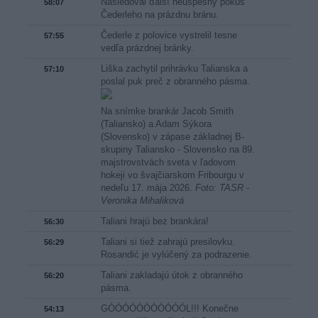
Nasledoval ďalší neúspešný pokus
58:07
Čederleho na prázdnu bránu.
Čederle z polovice vystrelil tesne
57:55
vedľa prázdnej bránky.
Liška zachytil prihrávku Talianska a
57:10
poslal puk preč z obranného pásma.
Na snímke brankár Jacob Smith
(Taliansko) a Adam Sýkora
(Slovensko) v zápase základnej B-
skupiny Taliansko - Slovensko na 89.
majstrovstvách sveta v ľadovom
hokeji vo švajčiarskom Fribourgu v
nedeľu 17. mája 2026.
Foto: TASR -
Veronika Mihaliková
Taliani hrajú bez brankára!
56:30
Taliani si tiež zahrajú presilovku.
56:29
Rosandić je vylúčený za podrazenie.
Taliani zakladajú útok z obranného
56:20
pásma.
GÓÓÓÓÓÓÓÓÓÓÓL!!! Konečne
54:13