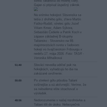
strela Talianska od modrej čiary.
Gajan si pripísal úspešný zákrok.
Na snímke hokejisti Slovenska sa
tešia z druhého gólu, zľava Martin
Faško-Rudáš, strelec gólu Jozef
Viliam Kmec, Adam Sýkora,
Sebastián Čederle a Patrik Koch v
zápase základnej B-skupiny
Taliansko - Slovensko na 89.
majstrovstvách sveta v ľadovom
hokeji vo švajčiarskom Fribourgu v
nedeľu 17. mája 2026.
Foto: TASR -
Veronika Mihaliková
Slováci nevedia udržať puk na
51:40
hokejkách, vyhadzujú ho iba na
zakázané uvoľnenie.
Po strelení gólu pôsobia Taliani
50:00
svižnejšie a sú aktívnejší. Veríme, že
sa nebudeme ešte strachovať o
výsledok.
Nedorozumenie v našej rozohrávke a
48:56
Taliani išli do útoku. Nebezpečná