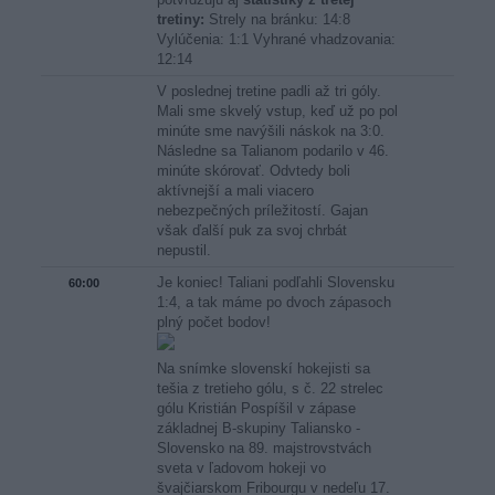
tretiny:
Strely na bránku: 14:8
Vylúčenia: 1:1 Vyhrané vhadzovania:
12:14
V poslednej tretine padli až tri góly.
Mali sme skvelý vstup, keď už po pol
minúte sme navýšili náskok na 3:0.
Následne sa Talianom podarilo v 46.
minúte skórovať. Odvtedy boli
aktívnejší a mali viacero
nebezpečných príležitostí. Gajan
však ďalší puk za svoj chrbát
nepustil.
Je koniec! Taliani podľahli Slovensku
60:00
1:4, a tak máme po dvoch zápasoch
plný počet bodov!
Na snímke slovenskí hokejisti sa
tešia z tretieho gólu, s č. 22 strelec
gólu Kristián Pospíšil v zápase
základnej B-skupiny Taliansko -
Slovensko na 89. majstrovstvách
sveta v ľadovom hokeji vo
švajčiarskom Fribourgu v nedeľu 17.