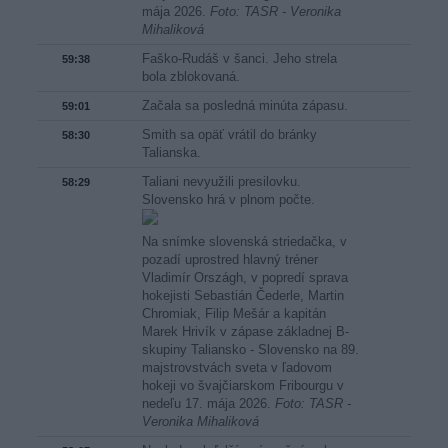
mája 2026.
Foto: TASR - Veronika
Mihaliková
Faško-Rudáš v šanci. Jeho strela
59:38
bola zblokovaná.
Začala sa posledná minúta zápasu.
59:01
Smith sa opäť vrátil do bránky
58:30
Talianska.
Taliani nevyužili presilovku.
58:29
Slovensko hrá v plnom počte.
Na snímke slovenská striedačka, v
pozadí uprostred hlavný tréner
Vladimír Országh, v popredí sprava
hokejisti Sebastián Čederle, Martin
Chromiak, Filip Mešár a kapitán
Marek Hrivík v zápase základnej B-
skupiny Taliansko - Slovensko na 89.
majstrovstvách sveta v ľadovom
hokeji vo švajčiarskom Fribourgu v
nedeľu 17. mája 2026.
Foto: TASR -
Veronika Mihaliková