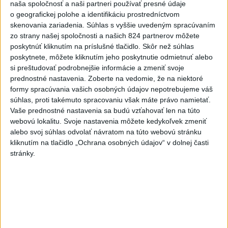
40:01
naša spoločnosť a naši partneri používať presné údaje
o geografickej polohe a identifikáciu prostredníctvom
Štatistiky druhej tretiny:
Strely na
bránku: 4:12 Vylúčenia: 2:1 Vyhrané
skenovania zariadenia. Súhlas s vyššie uvedeným spracúvaním
vhadzovania: 14:10
zo strany našej spoločnosti a našich 824 partnerov môžete
poskytnúť kliknutím na príslušné tlačidlo. Skôr než súhlas
Skočila sa druhá tretina. Vďaka
40:00
Kmecovi, ktorý dal gól v poslednej
poskytnete, môžete kliknutím jeho poskytnutie odmietnuť alebo
minúte vedieme 2:0! V druhej 20-
si preštudovať podrobnejšie informácie a zmeniť svoje
minútovke sme boli výrazne lepší
prednostné nastavenia.
Zoberte na vedomie, že na niektoré
ako súper. Talianov sme nepustili do
formy spracúvania vašich osobných údajov nepotrebujeme váš
väčších šancí, zatiaľ čo my sme mali
súhlas, proti takémuto spracovaniu však máte právo namietať.
viacero sľubných príležitostí. Veríme,
Vaše prednostné nastavenia sa budú vzťahovať len na túto
že sa Slovenský tlak bude ešte
zvyšovať a zakričíme si "GÓL!"
webovú lokalitu. Svoje nastavenia môžete kedykoľvek zmeniť
alebo svoj súhlas odvolať návratom na túto webovú stránku
GÓÓÓÓÓÓÓÓÓÓÓL!!! Vyhrávame
39:32
kliknutím na tlačidlo „Ochrana osobných údajov“ v dolnej časti
2:0!! Čederle vysunul Kmeca, ktorú
stránky.
najprv netrafil bránu. Od mantinelu sa
mu dostal opäť puk, ktorý už dostal
do siete.
Obrovská šanca Slovenska! Čederle
39:09
krásneMešára, no tomu sa nepodarilo
v nájazde prekonať Smitha.
Taliani hrajú v plnom počte.
38:49