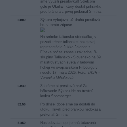
sme využili presilovku!! Strelcom
gólu je Okuliar, ktorý dostal prihrávku
pred bránu a z prvej prekonal Smitha.
Sýkora vybojoval už druhú presilovú
54:00
hru v tomto zápase.
Na snímke talianska striedačka, v
pozadí tréner talianskej hokejovej
reprezentácie Jukka Jalonen z
Fínska počas zápasu základnej B-
skupiny Taliansko - Slovensko na 89.
majstrovstvách sveta v ľadovom
hokeji vo švajčiarskom Fribourgu v
nedeľu 17. mája 2026.
Foto: TASR -
Veronika Mihaliková
Zahráme si presilovú hru! Za
53:49
hákovanie Sýkoru ide na trestnú
lavicu Spornberger.
Po dlhšej dobe sme sa dostali do
52:56
útoku. Hrivík pred bránkou nedokázal
prekonať Smitha.
Nasledovala nepríjemná tečovaná
51:50