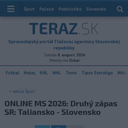
Index
Šport
Počasie
Publicistika
Slovensko
Zahranič
TERAZ
.SK
Spravodajský portál Tlačovej agentúry Slovenskej
republiky
Sobota
8. august 2026
Meniny má
Oskar
Futbal
Hokej
KHL
NHL
Tenis
Tipos Extraliga
Niké 
< sekcia
Šport
ONLINE MS 2026: Druhý zápas
SR: Taliansko - Slovensko