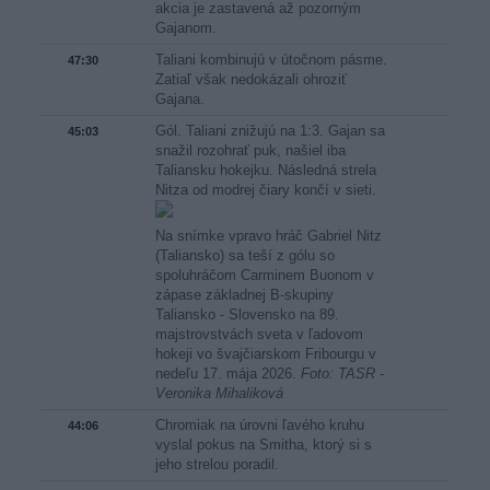
akcia je zastavená až pozorným
Gajanom.
Taliani kombinujú v útočnom pásme.
47:30
Zatiaľ však nedokázali ohroziť
Gajana.
Gól. Taliani znižujú na 1:3. Gajan sa
45:03
snažil rozohrať puk, našiel iba
Taliansku hokejku. Následná strela
Nitza od modrej čiary končí v sieti.
Na snímke vpravo hráč Gabriel Nitz
(Taliansko) sa teší z gólu so
spoluhráčom Carminem Buonom v
zápase základnej B-skupiny
Taliansko - Slovensko na 89.
majstrovstvách sveta v ľadovom
hokeji vo švajčiarskom Fribourgu v
nedeľu 17. mája 2026.
Foto: TASR -
Veronika Mihaliková
Chromiak na úrovni ľavého kruhu
44:06
vyslal pokus na Smitha, ktorý si s
jeho strelou poradil.