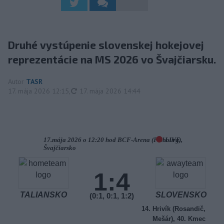
Druhé vystúpenie slovenskej hokejovej
reprezentácie na MS 2026 vo Švajčiarsku.
Autor
TASR
aktualizované
17. mája 2026 12:15
,
17. mája 2026 14:44
17.mája 2026 o 12:20 hod BCF-Arena (Fribourg),
LIVE
Švajčiarsko
1:4
TALIANSKO
SLOVENSKO
(0:1, 0:1, 1:2)
14. Hrivík (Rosandič,
Mešár), 40. Kmec