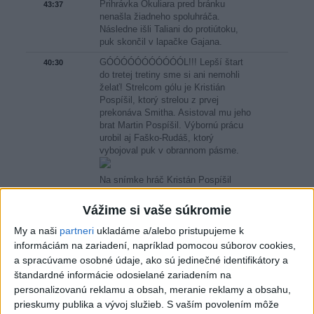
Prihrávka Okuliara pred bránku
43:37
nenašla žiadneho spoluhráča.
Následne išli Taliani do protiútoku,
puk skončil v lapačke Gajana.
GÓÓÓÓÓÓÓÓÓÓÓL!!! Lepší štart
40:30
do tretej tretiny sme si ani nemohli
želať! Strelcom gólu je Kristián
Pospíšil, ktorý strelou z prvej
prekonáva Smitha. Asistoval mu jeho
brat Martin Pospíšil. Výbornú prácu
urobil aj Faško-Rudáš, ktorý
vybojoval puk v obrannom pásme.
Na snímke hráč Kristán Pospíšil
(Slovensko) strieľa gól, uprostred
brankár Jacob Smith a vľavo Luca
Vážime si vaše súkromie
Zanatta (obaja Taliansko) v zápase
základnej B-skupiny Taliansko -
My a naši
partneri
ukladáme a/alebo pristupujeme k
Slovensko na 89. majstrovstvách
informáciám na zariadení, napríklad pomocou súborov cookies,
sveta v ľadovom hokeji vo
a spracúvame osobné údaje, ako sú jedinečné identifikátory a
švajčiarskom Fribourgu v nedeľu 17.
štandardné informácie odosielané zariadením na
mája 2026.
Foto: TASR - Veronika
personalizovanú reklamu a obsah, meranie reklamy a obsahu,
Mihaliková
prieskumy publika a vývoj služieb.
S vaším povolením môže
Začala sa posledná tretina.