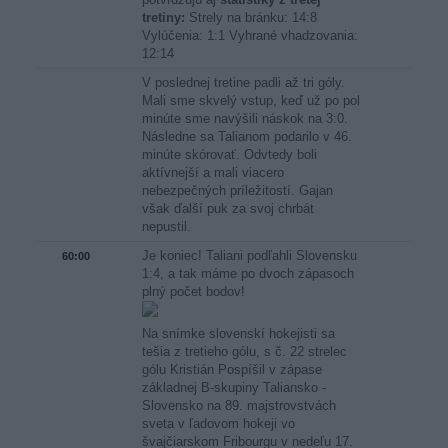
tretiny:
Strely na bránku: 14:8
Vylúčenia: 1:1 Vyhrané vhadzovania:
12:14
V poslednej tretine padli až tri góly.
Mali sme skvelý vstup, keď už po pol
minúte sme navýšili náskok na 3:0.
Následne sa Talianom podarilo v 46.
minúte skórovať. Odvtedy boli
aktívnejší a mali viacero
nebezpečných príležitostí. Gajan
však ďalší puk za svoj chrbát
nepustil.
Je koniec! Taliani podľahli Slovensku
60:00
1:4, a tak máme po dvoch zápasoch
plný počet bodov!
Na snímke slovenskí hokejisti sa
tešia z tretieho gólu, s č. 22 strelec
gólu Kristián Pospíšil v zápase
základnej B-skupiny Taliansko -
Slovensko na 89. majstrovstvách
sveta v ľadovom hokeji vo
švajčiarskom Fribourgu v nedeľu 17.