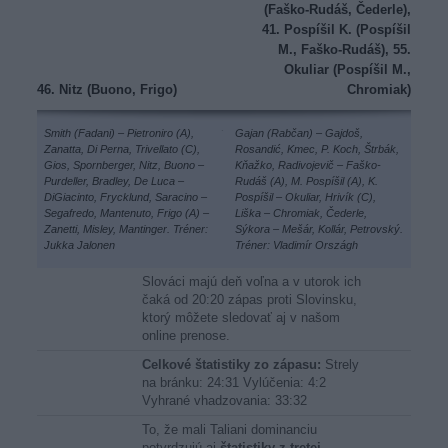
(Faško-Rudáš, Čederle),
41. Pospíšil K. (Pospíšil
M., Faško-Rudáš), 55.
Okuliar (Pospíšil M.,
46. Nitz (Buono, Frigo)
Chromiak)
Smith (Fadani) – Pietroniro (A),
Gajan (Rabčan) – Gajdoš,
Zanatta, Di Perna, Trivellato (C),
Rosandić, Kmec, P. Koch, Štrbák,
Gios, Spornberger, Nitz, Buono –
Kňažko, Radivojevič – Faško-
Purdeller, Bradley, De Luca –
Rudáš (A), M. Pospíšil (A), K.
DiGiacinto, Frycklund, Saracino –
Pospíšil – Okuliar, Hrivík (C),
Segafredo, Mantenuto, Frigo (A) –
Liška – Chromiak, Čederle,
Zanetti, Misley, Mantinger. Tréner:
Sýkora – Mešár, Kollár, Petrovský.
Jukka Jalonen
Tréner: Vladimír Országh
Slováci majú deň voľna a v utorok ich
čaká od 20:20 zápas proti Slovinsku,
ktorý môžete sledovať aj v našom
online prenose.
Celkové štatistiky zo zápasu:
Strely
na bránku: 24:31 Vylúčenia: 4:2
Vyhrané vhadzovania: 33:32
To, že mali Taliani dominanciu
potvrdzujú aj
štatistiky z tretej