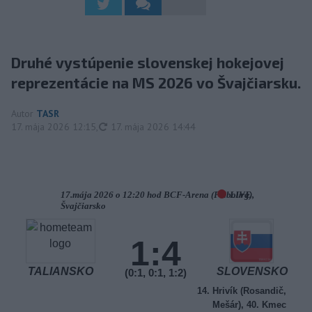
Druhé vystúpenie slovenskej hokejovej
reprezentácie na MS 2026 vo Švajčiarsku.
Autor
TASR
aktualizované
17. mája 2026 12:15
,
17. mája 2026 14:44
17.mája 2026 o 12:20 hod BCF-Arena (Fribourg),
LIVE
Švajčiarsko
1:4
TALIANSKO
SLOVENSKO
(0:1, 0:1, 1:2)
14. Hrivík (Rosandič,
Mešár), 40. Kmec