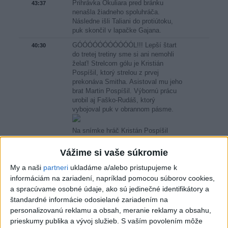
Prihrávka Okuliara pred bránku
43:37
nenašla žiadneho spoluhráča.
Následne išli Taliani do protiútoku,
puk skončil v lapačke Gajana.
GÓÓÓÓÓÓÓÓÓÓÓL!!! Lepší štart
40:30
do tretej tretiny sme si ani nemohli
želať! Strelcom gólu je Kristián
Pospíšil, ktorý strelou z prvej
prekonáva Smitha. Asistoval mu jeho
brat Martin Pospíšil. Výbornú prácu
urobil aj Faško-Rudáš, ktorý
vybojoval puk v obrannom pásme.
Na snímke hráč Kristán Pospíšil
(Slovensko) strieľa gól, uprostred
brankár Jacob Smith a vľavo Luca
Vážime si vaše súkromie
Zanatta (obaja Taliansko) v zápase
základnej B-skupiny Taliansko -
My a naši
partneri
ukladáme a/alebo pristupujeme k
Slovensko na 89. majstrovstvách
informáciám na zariadení, napríklad pomocou súborov cookies,
sveta v ľadovom hokeji vo
a spracúvame osobné údaje, ako sú jedinečné identifikátory a
švajčiarskom Fribourgu v nedeľu 17.
štandardné informácie odosielané zariadením na
mája 2026.
Foto: TASR - Veronika
personalizovanú reklamu a obsah, meranie reklamy a obsahu,
Mihaliková
prieskumy publika a vývoj služieb.
S vaším povolením môže
Začala sa posledná tretina.