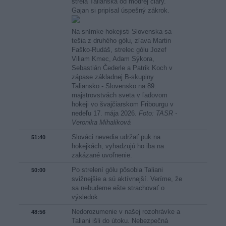
strela Talianska od modrej čiary.
Gajan si pripísal úspešný zákrok.
Na snímke hokejisti Slovenska sa
tešia z druhého gólu, zľava Martin
Faško-Rudáš, strelec gólu Jozef
Viliam Kmec, Adam Sýkora,
Sebastián Čederle a Patrik Koch v
zápase základnej B-skupiny
Taliansko - Slovensko na 89.
majstrovstvách sveta v ľadovom
hokeji vo švajčiarskom Fribourgu v
nedeľu 17. mája 2026.
Foto: TASR -
Veronika Mihaliková
Slováci nevedia udržať puk na
51:40
hokejkách, vyhadzujú ho iba na
zakázané uvoľnenie.
Po strelení gólu pôsobia Taliani
50:00
svižnejšie a sú aktívnejší. Veríme, že
sa nebudeme ešte strachovať o
výsledok.
Nedorozumenie v našej rozohrávke a
48:56
Taliani išli do útoku. Nebezpečná