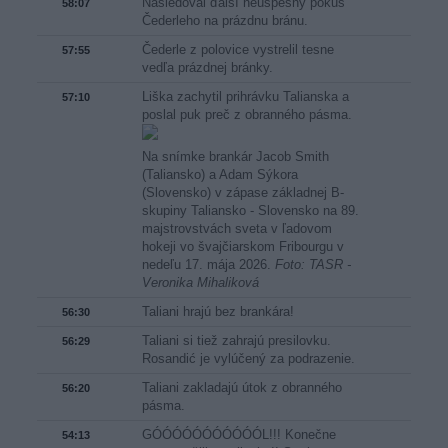
Nasledoval ďalší neúspešný pokus
58:07
Čederleho na prázdnu bránu.
Čederle z polovice vystrelil tesne
57:55
vedľa prázdnej bránky.
Liška zachytil prihrávku Talianska a
57:10
poslal puk preč z obranného pásma.
Na snímke brankár Jacob Smith
(Taliansko) a Adam Sýkora
(Slovensko) v zápase základnej B-
skupiny Taliansko - Slovensko na 89.
majstrovstvách sveta v ľadovom
hokeji vo švajčiarskom Fribourgu v
nedeľu 17. mája 2026.
Foto: TASR -
Veronika Mihaliková
Taliani hrajú bez brankára!
56:30
Taliani si tiež zahrajú presilovku.
56:29
Rosandić je vylúčený za podrazenie.
Taliani zakladajú útok z obranného
56:20
pásma.
GÓÓÓÓÓÓÓÓÓÓÓL!!! Konečne
54:13