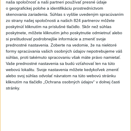
40:01
naša spoločnosť a naši partneri používať presné údaje
o geografickej polohe a identifikáciu prostredníctvom
Štatistiky druhej tretiny:
Strely na
bránku: 4:12 Vylúčenia: 2:1 Vyhrané
skenovania zariadenia. Súhlas s vyššie uvedeným spracúvaním
vhadzovania: 14:10
zo strany našej spoločnosti a našich 824 partnerov môžete
poskytnúť kliknutím na príslušné tlačidlo. Skôr než súhlas
Skočila sa druhá tretina. Vďaka
40:00
Kmecovi, ktorý dal gól v poslednej
poskytnete, môžete kliknutím jeho poskytnutie odmietnuť alebo
minúte vedieme 2:0! V druhej 20-
si preštudovať podrobnejšie informácie a zmeniť svoje
minútovke sme boli výrazne lepší
prednostné nastavenia.
Zoberte na vedomie, že na niektoré
ako súper. Talianov sme nepustili do
formy spracúvania vašich osobných údajov nepotrebujeme váš
väčších šancí, zatiaľ čo my sme mali
súhlas, proti takémuto spracovaniu však máte právo namietať.
viacero sľubných príležitostí. Veríme,
Vaše prednostné nastavenia sa budú vzťahovať len na túto
že sa Slovenský tlak bude ešte
zvyšovať a zakričíme si "GÓL!"
webovú lokalitu. Svoje nastavenia môžete kedykoľvek zmeniť
alebo svoj súhlas odvolať návratom na túto webovú stránku
GÓÓÓÓÓÓÓÓÓÓÓL!!! Vyhrávame
39:32
kliknutím na tlačidlo „Ochrana osobných údajov“ v dolnej časti
2:0!! Čederle vysunul Kmeca, ktorú
stránky.
najprv netrafil bránu. Od mantinelu sa
mu dostal opäť puk, ktorý už dostal
do siete.
Obrovská šanca Slovenska! Čederle
39:09
krásneMešára, no tomu sa nepodarilo
v nájazde prekonať Smitha.
Taliani hrajú v plnom počte.
38:49