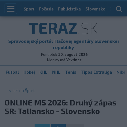
Index
Šport
Počasie
Publicistika
Slovensko
Zahranič
TERAZ
.SK
Spravodajský portál Tlačovej agentúry Slovenskej
republiky
Pondelok
10. august 2026
Meniny má
Vavrinec
Futbal
Hokej
KHL
NHL
Tenis
Tipos Extraliga
Niké 
< sekcia
Šport
ONLINE MS 2026: Druhý zápas
SR: Taliansko - Slovensko