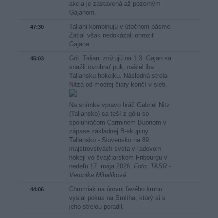
akcia je zastavená až pozorným
Gajanom.
Taliani kombinujú v útočnom pásme.
47:30
Zatiaľ však nedokázali ohroziť
Gajana.
Gól. Taliani znižujú na 1:3. Gajan sa
45:03
snažil rozohrať puk, našiel iba
Taliansku hokejku. Následná strela
Nitza od modrej čiary končí v sieti.
Na snímke vpravo hráč Gabriel Nitz
(Taliansko) sa teší z gólu so
spoluhráčom Carminem Buonom v
zápase základnej B-skupiny
Taliansko - Slovensko na 89.
majstrovstvách sveta v ľadovom
hokeji vo švajčiarskom Fribourgu v
nedeľu 17. mája 2026.
Foto: TASR -
Veronika Mihaliková
Chromiak na úrovni ľavého kruhu
44:06
vyslal pokus na Smitha, ktorý si s
jeho strelou poradil.