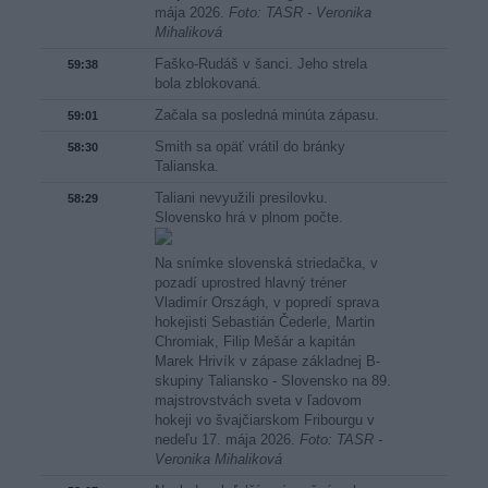
mája 2026.
Foto: TASR - Veronika
Mihaliková
Faško-Rudáš v šanci. Jeho strela
59:38
bola zblokovaná.
Začala sa posledná minúta zápasu.
59:01
Smith sa opäť vrátil do bránky
58:30
Talianska.
Taliani nevyužili presilovku.
58:29
Slovensko hrá v plnom počte.
Na snímke slovenská striedačka, v
pozadí uprostred hlavný tréner
Vladimír Országh, v popredí sprava
hokejisti Sebastián Čederle, Martin
Chromiak, Filip Mešár a kapitán
Marek Hrivík v zápase základnej B-
skupiny Taliansko - Slovensko na 89.
majstrovstvách sveta v ľadovom
hokeji vo švajčiarskom Fribourgu v
nedeľu 17. mája 2026.
Foto: TASR -
Veronika Mihaliková