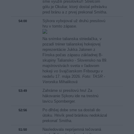
sme využili presilovku!! Strelcom
gólu je Okuliar, ktorý dostal prihrávku
pred bránu a z prvej prekonal Smitha.
Sýkora vybojoval už druhú presilovú
54:00
hru v tomto zápase.
Na snímke talianska striedačka, v
pozadí tréner talianskej hokejovej
reprezentácie Jukka Jalonen z
Fínska počas zápasu základnej B-
skupiny Taliansko - Slovensko na 89.
majstrovstvách sveta v ľadovom
hokeji vo švajčiarskom Fribourgu v
nedeľu 17. mája 2026.
Foto: TASR -
Veronika Mihaliková
Zahráme si presilovú hru! Za
53:49
hákovanie Sýkoru ide na trestnú
lavicu Spornberger.
Po dlhšej dobe sme sa dostali do
52:56
útoku. Hrivík pred bránkou nedokázal
prekonať Smitha.
Nasledovala nepríjemná tečovaná
51:50