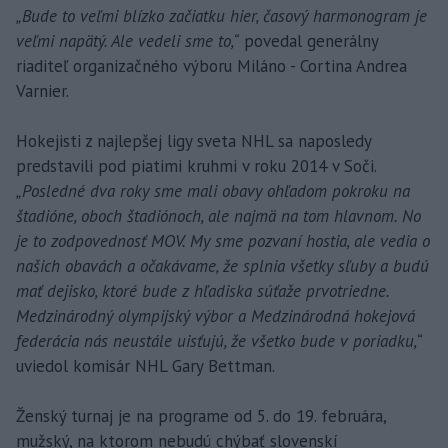
„Bude to veľmi blízko začiatku hier, časový harmonogram je
veľmi napätý. Ale vedeli sme to,“
povedal generálny
riaditeľ organizačného výboru Miláno - Cortina Andrea
Varnier.
Hokejisti z najlepšej ligy sveta NHL sa naposledy
predstavili pod piatimi kruhmi v roku 2014 v Soči.
„Posledné dva roky sme mali obavy ohľadom pokroku na
štadióne, oboch štadiónoch, ale najmä na tom hlavnom. No
je to zodpovednosť MOV. My sme pozvaní hostia, ale vedia o
našich obavách a očakávame, že splnia všetky sľuby a budú
mať dejisko, ktoré bude z hľadiska súťaže prvotriedne.
Medzinárodný olympijský výbor a Medzinárodná hokejová
federácia nás neustále uisťujú, že všetko bude v poriadku,“
uviedol komisár NHL Gary Bettman.
Ženský turnaj je na programe od 5. do 19. februára,
mužský, na ktorom nebudú chýbať slovenskí