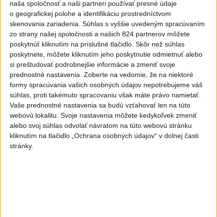
naša spoločnosť a naši partneri používať presné údaje
Taliansko 38:37
o geografickej polohe a identifikáciu prostredníctvom
aktualizované
včera 16:28
,
včera 19:55
skenovania zariadenia. Súhlas s vyššie uvedeným spracúvaním
zo strany našej spoločnosti a našich 824 partnerov môžete
Práve teraz
poskytnúť kliknutím na príslušné tlačidlo. Skôr než súhlas
poskytnete, môžete kliknutím jeho poskytnutie odmietnuť alebo
-
Pri pobreží Ománu hrozí ekologická katastrofa pre únik
21:58
si preštudovať podrobnejšie informácie a zmeniť svoje
čoraz
väčšieho množstva ropy z tankera, ktorý narazil na plytčinu v
prednostné nastavenia.
Zoberte na vedomie, že na niektoré
blízkosti prírodnej rezervácie.
formy spracúvania vašich osobných údajov nepotrebujeme váš
súhlas, proti takémuto spracovaniu však máte právo namietať.
Viac
Vaše prednostné nastavenia sa budú vzťahovať len na túto
Videá a prenosy TASR TV
webovú lokalitu. Svoje nastavenia môžete kedykoľvek zmeniť
alebo svoj súhlas odvolať návratom na túto webovú stránku
Deväť Slovákov zabojuje na ME v Paríži
kliknutím na tlačidlo „Ochrana osobných údajov“ v dolnej časti
stránky.
o čo najlepšie výsledky
Viac
Najčítanejšie
6h
24h
7d