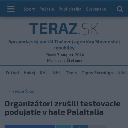
Index
Šport
Počasie
Publicistika
Slovensko
Zahranič
TERAZ
.SK
Spravodajský portál Tlačovej agentúry Slovenskej
republiky
Piatok
7. august 2026
Meniny má
Štefánia
Futbal
Hokej
KHL
NHL
Tenis
Tipos Extraliga
Niké 
< sekcia
Šport
Organizátori zrušili testovacie
podujatie v hale PalaItalia