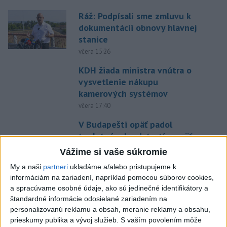
Ráž: Podpísali sme zmluvu k
dokumentácii obnovy hlavnej
stanice
včera 15:26
KDH žiada ministra vnútra o
vysvetlenie nákupu
kamerových systémov
včera 17:40
V Budapešti opäť padol
teplotný rekord, tretí za päť
týždňov
Vážime si vaše súkromie
včera 19:15
My a naši
partneri
ukladáme a/alebo pristupujeme k
Twente deklasovalo DAC 6:0 v
informáciám na zariadení, napríklad pomocou súborov cookies,
a spracúvame osobné údaje, ako sú jedinečné identifikátory a
prvom zápase 3. predkola
štandardné informácie odosielané zariadením na
včera 22:03
personalizovanú reklamu a obsah, meranie reklamy a obsahu,
prieskumy publika a vývoj služieb.
S vaším povolením môže
Slovenskí hádzanári zdolali