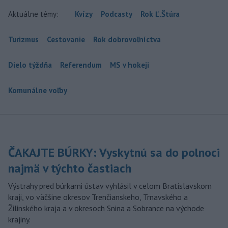
Aktuálne témy:
Kvízy
Podcasty
Rok Ľ.Štúra
Turizmus
Cestovanie
Rok dobrovoľníctva
Dielo týždňa
Referendum
MS v hokeji
Komunálne voľby
ČAKAJTE BÚRKY: Vyskytnú sa do polnoci
najmä v týchto častiach
Výstrahy pred búrkami ústav vyhlásil v celom Bratislavskom
kraji, vo väčšine okresov Trenčianskeho, Trnavského a
Žilinského kraja a v okresoch Snina a Sobrance na východe
krajiny.