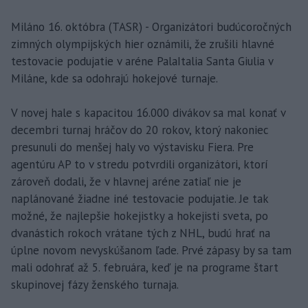
Miláno 16. októbra (TASR) - Organizátori budúcoročných
zimných olympijských hier oznámili, že zrušili hlavné
testovacie podujatie v aréne PalaItalia Santa Giulia v
Miláne, kde sa odohrajú hokejové turnaje.
V novej hale s kapacitou 16.000 divákov sa mal konať v
decembri turnaj hráčov do 20 rokov, ktorý nakoniec
presunuli do menšej haly vo výstavisku Fiera. Pre
agentúru AP to v stredu potvrdili organizátori, ktorí
zároveň dodali, že v hlavnej aréne zatiaľ nie je
naplánované žiadne iné testovacie podujatie. Je tak
možné, že najlepšie hokejistky a hokejisti sveta, po
dvanástich rokoch vrátane tých z NHL, budú hrať na
úplne novom nevyskúšanom ľade. Prvé zápasy by sa tam
mali odohrať až 5. februára, keď je na programe štart
skupinovej fázy ženského turnaja.