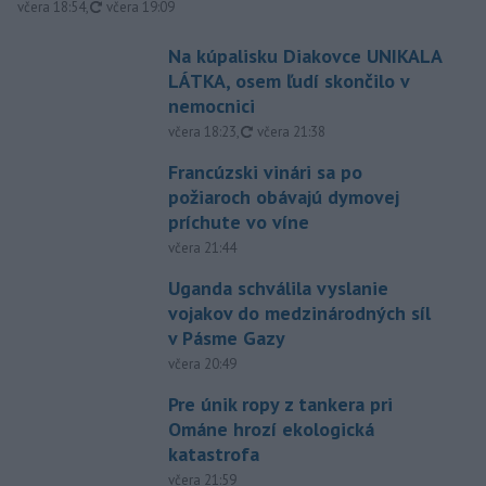
aktualizované
včera 18:54
,
včera 19:09
Na kúpalisku Diakovce UNIKALA
LÁTKA, osem ľudí skončilo v
nemocnici
aktualizované
včera 18:23
,
včera 21:38
Francúzski vinári sa po
požiaroch obávajú dymovej
príchute vo víne
včera 21:44
Uganda schválila vyslanie
vojakov do medzinárodných síl
v Pásme Gazy
včera 20:49
Pre únik ropy z tankera pri
Ománe hrozí ekologická
katastrofa
včera 21:59