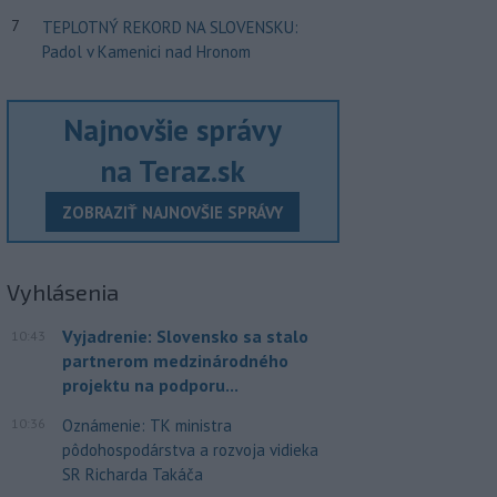
7
TEPLOTNÝ REKORD NA SLOVENSKU:
Padol v Kamenici nad Hronom
Najnovšie správy
na Teraz.sk
ZOBRAZIŤ NAJNOVŠIE SPRÁVY
Vyhlásenia
Vyjadrenie: Slovensko sa stalo
10:43
partnerom medzinárodného
projektu na podporu...
10:36
Oznámenie: TK ministra
pôdohospodárstva a rozvoja vidieka
SR Richarda Takáča