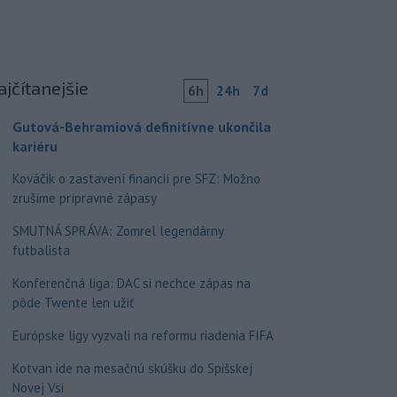
ajčítanejšie
6h
24h
7d
Gutová-Behramiová definitívne ukončila
kariéru
Kováčik o zastavení financií pre SFZ: Možno
zrušíme prípravné zápasy
SMUTNÁ SPRÁVA: Zomrel legendárny
futbalista
Konferenčná liga: DAC si nechce zápas na
pôde Twente len užiť
Európske ligy vyzvali na reformu riadenia FIFA
Kotvan ide na mesačnú skúšku do Spišskej
Novej Vsi