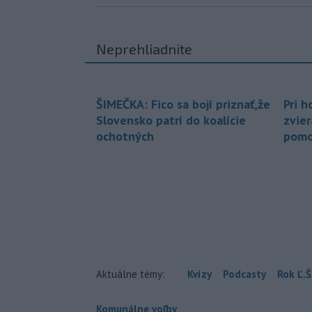
Neprehliadnite
ŠIMEČKA: Fico sa bojí priznať,že
Pri h
Slovensko patrí do koalície
zvier
ochotných
pomo
Aktuálne témy:
Kvízy
Podcasty
Rok Ľ.Š
Komunálne voľby