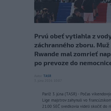
Prvú obeť vytiahla z vod
záchranného zboru. Muž n
Rwande mal zomrieť napr
po prevoze do nemocnice
Autor
TASR
3. júna 2026 10:07
Paríž 3. júna (TASR) - Počas víkendový
Lige majstrov zahynuli vo francúzsko
21.00 SEČ svedkovia videli skočiť do r