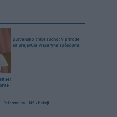
Slovensko trápi sucho: V prírode
sa prejavuje viacerými spôsobmi
silnej
borné
Referendum
MS v hokeji