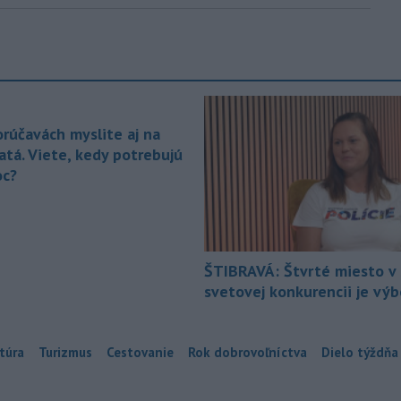
orúčavách myslite aj na
atá. Viete, kedy potrebujú
c?
ŠTIBRAVÁ: Štvrté miesto v 
svetovej konkurencii je vý
túra
Turizmus
Cestovanie
Rok dobrovoľníctva
Dielo týždňa