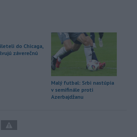
leteli do Chicaga,
lvujú záverečnú
Malý futbal: Srbi nastúpia
v semifinále proti
Azerbajdžanu