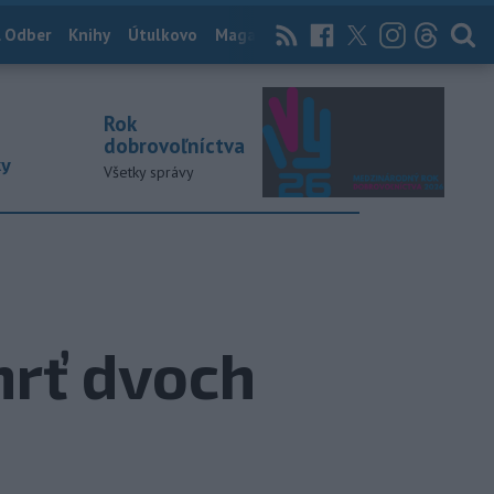
 Odber
Knihy
Útulkovo
Magazín
News Now
Archív
TASR
Rok
dobrovoľníctva
ky
Všetky správy
mrť dvoch