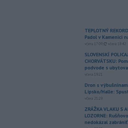
TEPLOTNÝ REKORD
Padol v Kamenici 
aktualizovan
včera 17:09
,
včera 18:42
SLOVENSKÍ POLICAJ
CHORVÁTSKU: Pomáh
podvode s ubytov
včera 19:21
Dron s výbušninami
Lipsko/Halle: Spus
včera 21:29
ZRÁŽKA VLAKU S 
LOZORNE: Rušňovod
nedokázal zabrániť