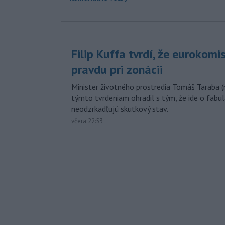
Filip Kuffa tvrdí, že eurokomi
pravdu pri zonácii
Minister životného prostredia Tomáš Taraba (
týmto tvrdeniam ohradil s tým, že ide o fabul
neodzrkadľujú skutkový stav.
včera 22:53