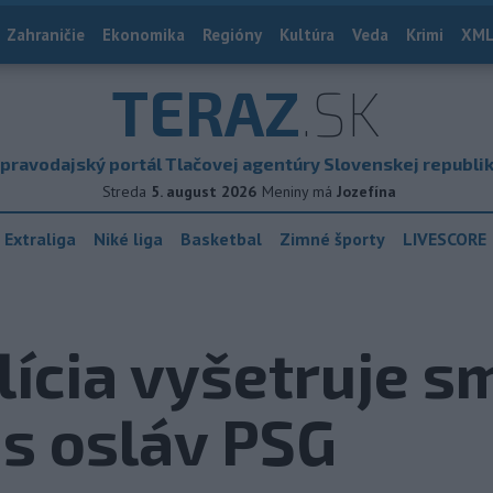
Zahraničie
Ekonomika
Regióny
Kultúra
Veda
Krimi
XML
TERAZ
.SK
pravodajský portál Tlačovej agentúry Slovenskej republi
Streda
5. august 2026
Meniny má
Jozefína
 Extraliga
Niké liga
Basketbal
Zimné športy
LIVESCORE
lícia vyšetruje s
s osláv PSG