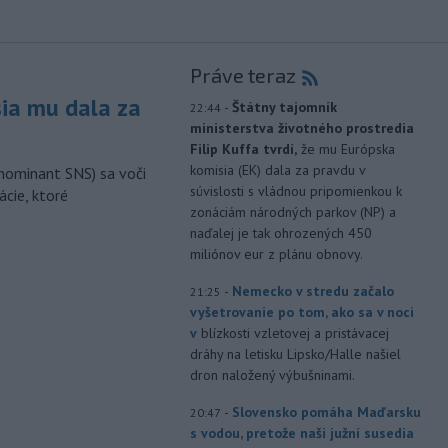
Práve teraz
sia mu dala za
-
Štátny tajomník
22:44
ministerstva životného prostredia
Filip Kuffa tvrdí,
že mu Európska
komisia (EK) dala za pravdu v
nominant SNS) sa voči
súvislosti s vládnou pripomienkou k
ácie, ktoré
zonáciám národných parkov (NP) a
naďalej je tak ohrozených 450
miliónov eur z plánu obnovy.
-
Nemecko v stredu začalo
21:25
vyšetrovanie po tom, ako sa v noci
v
blízkosti vzletovej a pristávacej
dráhy na letisku Lipsko/Halle našiel
dron naložený výbušninami.
-
Slovensko pomáha Maďarsku
20:47
s vodou, pretože naši južní susedia