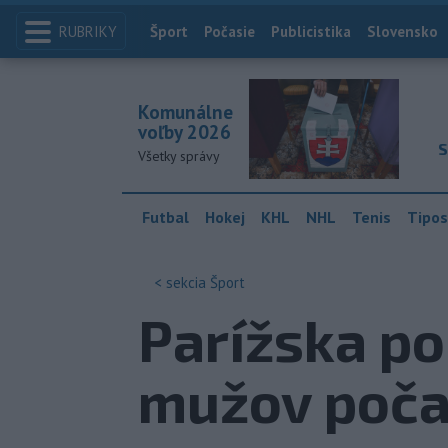
RUBRIKY
Index
Šport
Počasie
Publicistika
Slovensko
Komunálne
voľby 2026
S
Všetky správy
Futbal
Hokej
KHL
NHL
Tenis
Tipos
< sekcia
Šport
Parížska po
mužov poča