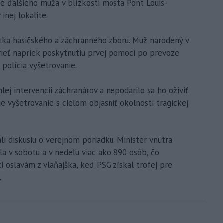
ke ďalšieho muža v blízkosti mosta Pont Louis-
inej lokalite.
otka hasičského a záchranného zboru. Muž narodený v
ieť napriek poskytnutiu prvej pomoci po prevoze
 polícia vyšetrovanie.
lej intervencii záchranárov a nepodarilo sa ho oživiť.
e vyšetrovanie s cieľom objasniť okolnosti tragickej
lali diskusiu o verejnom poriadku. Minister vnútra
la v sobotu a v nedeľu viac ako 890 osôb, čo
i oslavám z vlaňajška, keď PSG získal trofej pre
.