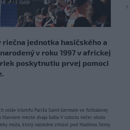
7
y riečna jednotka hasičského a
arodený v roku 1997 v africkej
iek poskytnutiu prvej pomoci
.
ch osláv triumfu Paríža Saint-Germain vo futbalovej
m hlavnom meste dvaja ľudia. V sobotu večer okolo
ieky muža, ktorý následne zmizol pod hladinou Seiny.