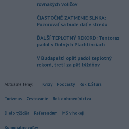
rovnakých voličov
ČIASTOČNÉ ZATMENIE SLNKA:
Pozorovať sa bude dať v stredu
ĎALŠÍ TEPLOTNÝ REKORD: Tentoraz
padol v Dolných Plachtinciach
V Budapešti opäť padol teplotný
rekord, tretí za päť týždňov
Aktuálne témy:
Kvízy
Podcasty
Rok Ľ.Štúra
Turizmus
Cestovanie
Rok dobrovoľníctva
Dielo týždňa
Referendum
MS v hokeji
Komunálne voľby