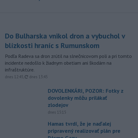
Do Bulharska vnikol dron a vybuchol v
blízkosti hraníc s Rumunskom
Podľa Radeva sa dron zrútil na slnečnicovom poli a pri tomto
incidente nedošlo k žiadnym obetiam ani škodám na
infraštruktúre.
aktualizované
dnes 12:45
,
dnes 13:45
DOVOLENKÁRI, POZOR: Fotky z
dovolenky môžu prilákať
zlodejov
dnes 15:15
Hamas tvrdí, že je naďalej
pripravený realizovať plán pre
Pásmo Gazy