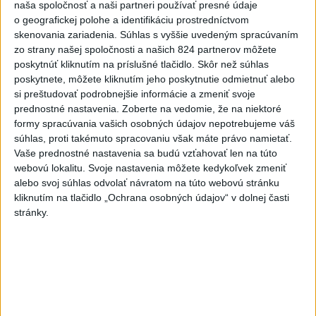
naša spoločnosť a naši partneri používať presné údaje
v okrese Liptovský Mikuláš.
o geografickej polohe a identifikáciu prostredníctvom
skenovania zariadenia. Súhlas s vyššie uvedeným spracúvaním
Viac
zo strany našej spoločnosti a našich 824 partnerov môžete
Videá a prenosy TASR TV
poskytnúť kliknutím na príslušné tlačidlo. Skôr než súhlas
poskytnete, môžete kliknutím jeho poskytnutie odmietnuť alebo
Deväť Slovákov zabojuje na ME v Paríži
si preštudovať podrobnejšie informácie a zmeniť svoje
o čo najlepšie výsledky
prednostné nastavenia.
Zoberte na vedomie, že na niektoré
formy spracúvania vašich osobných údajov nepotrebujeme váš
súhlas, proti takémuto spracovaniu však máte právo namietať.
Viac
Vaše prednostné nastavenia sa budú vzťahovať len na túto
Najčítanejšie
webovú lokalitu. Svoje nastavenia môžete kedykoľvek zmeniť
alebo svoj súhlas odvolať návratom na túto webovú stránku
6h
24h
7d
kliknutím na tlačidlo „Ochrana osobných údajov“ v dolnej časti
stránky.
Do Bulharska vnikol dron a vybuchol v
1
blízkosti hraníc s Rumunskom
2
Na Kamzíku v Bratislave v sobotu otvoria nové Šantisko
pre deti