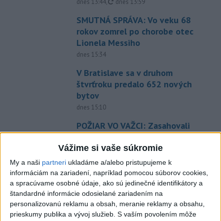
aktualizované
dnes 13:44
,
dnes 13:59
SMUTNÁ SPRÁVA: Vo veku 68
rokov zomrel po chorobe otec
Lionela Messiho
dnes 15:34
V Bratislave sa v druhom
štvrťroku predalo 652 nových
bytov
dnes 15:10
POŽIAR VO VAŽCI: Zasahovali
profesionáli, zranila sa jedna
osoba
Vážime si vaše súkromie
dnes 15:42
My a naši
partneri
ukladáme a/alebo pristupujeme k
informáciám na zariadení, napríklad pomocou súborov cookies,
Práve teraz
a spracúvame osobné údaje, ako sú jedinečné identifikátory a
štandardné informácie odosielané zariadením na
-
Profesionálni hasiči z Liptovského Mikuláša, Liptovského
15:39
personalizovanú reklamu a obsah, meranie reklamy a obsahu,
Hrádku
a Mengusoviec a dobrovoľní hasiči z Važca, Východnej a
prieskumy publika a vývoj služieb.
S vaším povolením môže
Štrby zasahovali v sobotu dopoludnia pri požiari humna v obci Važec