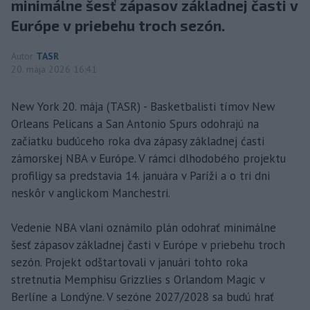
minimálne šesť zápasov základnej časti v
Európe v priebehu troch sezón.
Autor
TASR
20. mája 2026 16:41
New York 20. mája (TASR) - Basketbalisti tímov New
Orleans Pelicans a San Antonio Spurs odohrajú na
začiatku budúceho roka dva zápasy základnej ćasti
zámorskej NBA v Európe. V rámci dlhodobého projektu
profiligy sa predstavia 14. januára v Paríži a o tri dni
neskôr v anglickom Manchestri.
Vedenie NBA vlani oznámilo plán odohrať minimálne
šesť zápasov základnej časti v Európe v priebehu troch
sezón. Projekt odštartovali v januári tohto roka
stretnutia Memphisu Grizzlies s Orlandom Magic v
Berlíne a Londýne. V sezóne 2027/2028 sa budú hrať