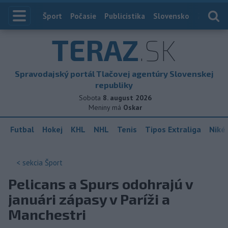
Index
Šport
Počasie
Publicistika
Slovensko
Zahranič
TERAZ
.SK
Spravodajský portál Tlačovej agentúry Slovenskej
republiky
Sobota
8. august 2026
Meniny má
Oskar
Futbal
Hokej
KHL
NHL
Tenis
Tipos Extraliga
Niké 
< sekcia
Šport
Pelicans a Spurs odohrajú v
januári zápasy v Paríži a
Manchestri