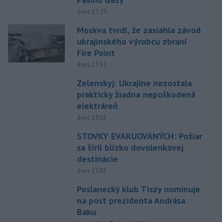
dnes 15:25
Moskva tvrdí, že zasiahla závod
ukrajinského výrobcu zbraní
Fire Point
dnes 13:55
Zelenskyj: Ukrajine nezostala
prakticky žiadna nepoškodená
elektráreň
dnes 15:18
STOVKY EVAKUOVANÝCH: Požiar
sa šíril blízko dovolenkovej
destinácie
dnes 15:01
Poslanecký klub Tiszy nominuje
na post prezidenta Andrása
Baku