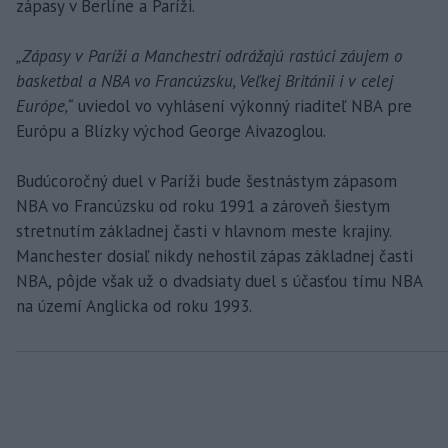
zápasy v Berlíne a Paríži.
„Zápasy v Paríži a Manchestri odrážajú rastúci záujem o
basketbal a NBA vo Francúzsku, Veľkej Británii i v celej
Európe,“
uviedol vo vyhlásení výkonný riaditeľ NBA pre
Európu a Blízky východ George Aivazoglou.
Budúcoročný duel v Paríži bude šestnástym zápasom
NBA vo Francúzsku od roku 1991 a zároveň šiestym
stretnutím základnej časti v hlavnom meste krajiny.
Manchester dosiaľ nikdy nehostil zápas základnej časti
NBA, pôjde však už o dvadsiaty duel s účasťou tímu NBA
na území Anglicka od roku 1993.