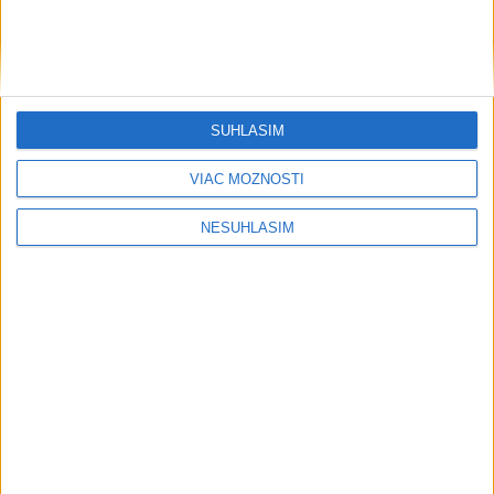
SÚHLASÍM
VIAC MOŽNOSTÍ
NESÚHLASÍM
....