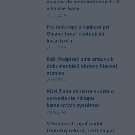
vojakov do medzinárodných síl
v Pásme Gazy
včera 20:49
Pre únik ropy z tankera pri
Ománe hrozí ekologická
katastrofa
včera 21:59
Ráž: Podpísali sme zmluvu k
dokumentácii obnovy hlavnej
stanice
včera 15:26
KDH žiada ministra vnútra o
vysvetlenie nákupu
kamerových systémov
včera 17:40
V Budapešti opäť padol
teplotný rekord, tretí za päť