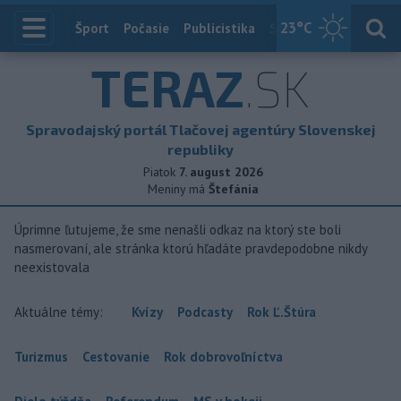
23
°C
Index
Šport
Počasie
Publicistika
Slovensko
Zahranič
TERAZ
.SK
Spravodajský portál Tlačovej agentúry Slovenskej
republiky
Piatok
7. august 2026
Meniny má
Štefánia
Úprimne ľutujeme, že sme nenašli odkaz na ktorý ste boli
nasmerovaní, ale stránka ktorú hľadáte pravdepodobne nikdy
neexistovala
Aktuálne témy:
Kvízy
Podcasty
Rok Ľ.Štúra
Turizmus
Cestovanie
Rok dobrovoľníctva