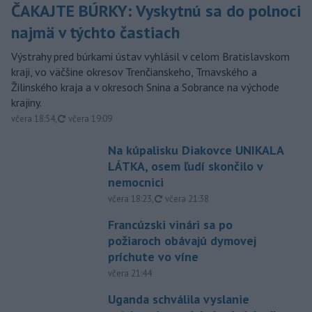
ČAKAJTE BÚRKY: Vyskytnú sa do polnoci
najmä v týchto častiach
Výstrahy pred búrkami ústav vyhlásil v celom Bratislavskom
kraji, vo väčšine okresov Trenčianskeho, Trnavského a
Žilinského kraja a v okresoch Snina a Sobrance na východe
krajiny.
aktualizované
včera 18:54
,
včera 19:09
Na kúpalisku Diakovce UNIKALA
LÁTKA, osem ľudí skončilo v
nemocnici
aktualizované
včera 18:23
,
včera 21:38
Francúzski vinári sa po
požiaroch obávajú dymovej
príchute vo víne
včera 21:44
Uganda schválila vyslanie