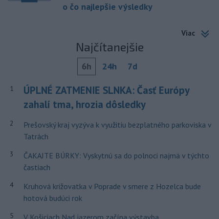
o čo najlepšie výsledky
Viac
Najčítanejšie
6h
24h
7d
ÚPLNÉ ZATMENIE SLNKA: Časť Európy
1
zahalí tma, hrozia dôsledky
2
Prešovský kraj vyzýva k využitiu bezplatného parkoviska v
Tatrách
3
ČAKAJTE BÚRKY: Vyskytnú sa do polnoci najmä v týchto
častiach
4
Kruhová križovatka v Poprade v smere z Hozelca bude
hotová budúci rok
5
V Košiciach Nad jazerom začína výstavba