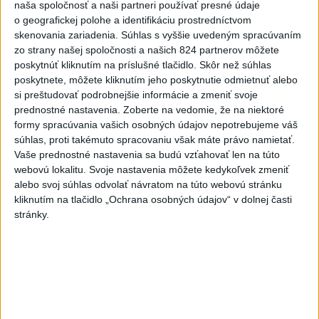
naša spoločnosť a naši partneri používať presné údaje
o geografickej polohe a identifikáciu prostredníctvom
skenovania zariadenia. Súhlas s vyššie uvedeným spracúvaním
zo strany našej spoločnosti a našich 824 partnerov môžete
poskytnúť kliknutím na príslušné tlačidlo. Skôr než súhlas
poskytnete, môžete kliknutím jeho poskytnutie odmietnuť alebo
Na kúpalisku Diakovce UNIKALA LÁTKA,
si preštudovať podrobnejšie informácie a zmeniť svoje
prednostné nastavenia.
Zoberte na vedomie, že na niektoré
osem ľudí skončilo v nemocnici
formy spracúvania vašich osobných údajov nepotrebujeme váš
súhlas, proti takémuto spracovaniu však máte právo namietať.
Na mieste zasahovala aj polícia v súčinnosti s ďalšími
Vaše prednostné nastavenia sa budú vzťahovať len na túto
záchrannými zložkami.
webovú lokalitu. Svoje nastavenia môžete kedykoľvek zmeniť
aktualizované
včera 18:23
,
včera 21:38
alebo svoj súhlas odvolať návratom na túto webovú stránku
kliknutím na tlačidlo „Ochrana osobných údajov“ v dolnej časti
Slovensko
stránky.
ŽSK: VšZP znevýhodnila krajské
nemocnice v porovnaní so
súkromnými
včera 17:57
KDH žiada ministra vnútra o vysvetlenie nákupu kamerových