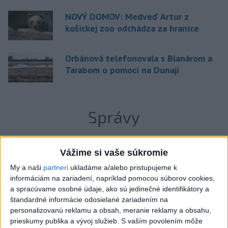
NOVÝ DOMOV: Medveď Artur z
košickej zoo odchádza za hranice
Orbánová telefonovala s Blanárom a
Tarabom o pomoci na Dunaji
Správy
Vážime si vaše súkromie
My a naši
partneri
ukladáme a/alebo pristupujeme k
informáciám na zariadení, napríklad pomocou súborov cookies,
a spracúvame osobné údaje, ako sú jedinečné identifikátory a
štandardné informácie odosielané zariadením na
personalizovanú reklamu a obsah, meranie reklamy a obsahu,
prieskumy publika a vývoj služieb.
S vaším povolením môže