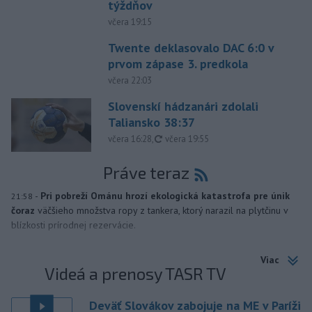
týždňov
včera 19:15
Twente deklasovalo DAC 6:0 v
prvom zápase 3. predkola
včera 22:03
Slovenskí hádzanári zdolali
Taliansko 38:37
aktualizované
včera 16:28
,
včera 19:55
Práve teraz
-
Pri pobreží Ománu hrozí ekologická katastrofa pre únik
21:58
čoraz
väčšieho množstva ropy z tankera, ktorý narazil na plytčinu v
blízkosti prírodnej rezervácie.
Viac
Videá a prenosy TASR TV
Deväť Slovákov zabojuje na ME v Paríži