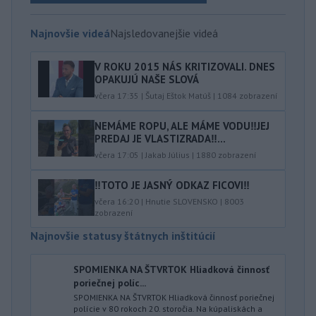
Najnovšie videá
Najsledovanejšie videá
V ROKU 2015 NÁS KRITIZOVALI. DNES
OPAKUJÚ NAŠE SLOVÁ
včera 17:35
|
Šutaj Eštok Matúš
|
1084
zobrazení
NEMÁME ROPU, ALE MÁME VODU‼️JEJ
PREDAJ JE VLASTIZRADA‼️...
včera 17:05
|
Jakab Július
|
1880
zobrazení
‼️TOTO JE JASNÝ ODKAZ FICOVI‼️
včera 16:20
|
Hnutie SLOVENSKO
|
8003
zobrazení
Najnovšie statusy štátnych inštitúcií
SPOMIENKA NA ŠTVRTOK Hliadková činnosť
poriečnej políc...
SPOMIENKA NA ŠTVRTOK Hliadková činnosť poriečnej
polície v 80 rokoch 20. storočia. Na kúpaliskách a