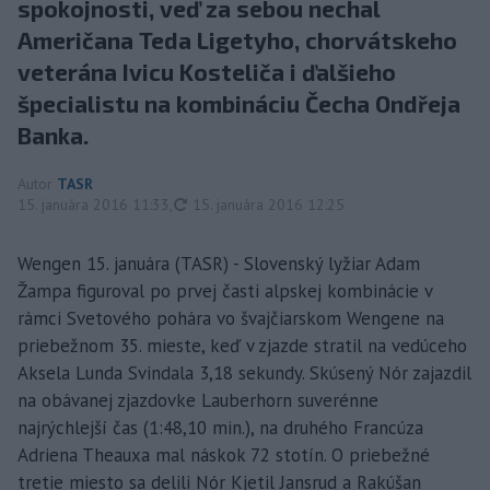
spokojnosti, veď za sebou nechal
Američana Teda Ligetyho, chorvátskeho
veterána Ivicu Kosteliča i ďalšieho
špecialistu na kombináciu Čecha Ondřeja
Banka.
Autor
TASR
aktualizované
15. januára 2016 11:33
,
15. januára 2016 12:25
Wengen 15. januára (TASR) - Slovenský lyžiar Adam
Žampa figuroval po prvej časti alpskej kombinácie v
rámci Svetového pohára vo švajčiarskom Wengene na
priebežnom 35. mieste, keď v zjazde stratil na vedúceho
Aksela Lunda Svindala 3,18 sekundy. Skúsený Nór zajazdil
na obávanej zjazdovke Lauberhorn suverénne
najrýchlejší čas (1:48,10 min.), na druhého Francúza
Adriena Theauxa mal náskok 72 stotín. O priebežné
tretie miesto sa delili Nór Kjetil Jansrud a Rakúšan