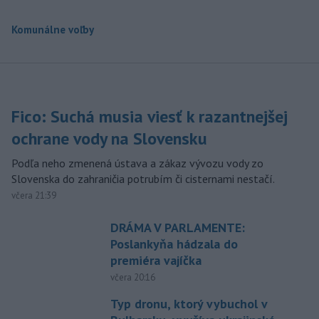
Komunálne voľby
Fico: Suchá musia viesť k razantnejšej
ochrane vody na Slovensku
Podľa neho zmenená ústava a zákaz vývozu vody zo
Slovenska do zahraničia potrubím či cisternami nestačí.
včera 21:39
DRÁMA V PARLAMENTE:
Poslankyňa hádzala do
premiéra vajíčka
včera 20:16
Typ dronu, ktorý vybuchol v