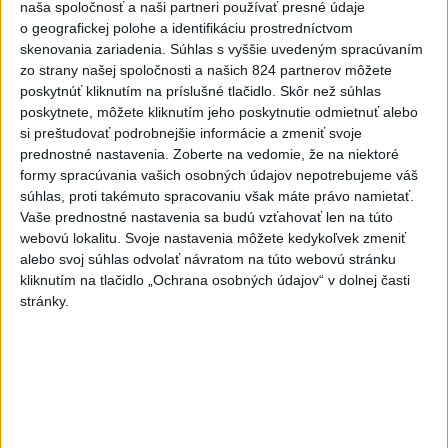
včera 19:10
naša spoločnosť a naši partneri používať presné údaje
o geografickej polohe a identifikáciu prostredníctvom
MLADÍK VYPADOL Z FERRATY:
skenovania zariadenia. Súhlas s vyššie uvedeným spracúvaním
Na Skalke pri Kremnici
zo strany našej spoločnosti a našich 824 partnerov môžete
zasahovali záchranári
poskytnúť kliknutím na príslušné tlačidlo. Skôr než súhlas
poskytnete, môžete kliknutím jeho poskytnutie odmietnuť alebo
včera 17:19
si preštudovať podrobnejšie informácie a zmeniť svoje
Omán: Rokovania o
prednostné nastavenia.
Zoberte na vedomie, že na niektoré
Hormuzskom prielive sú
formy spracúvania vašich osobných údajov nepotrebujeme váš
pozitívne a konštruktívne
súhlas, proti takémuto spracovaniu však máte právo namietať.
Vaše prednostné nastavenia sa budú vzťahovať len na túto
včera 19:24
webovú lokalitu. Svoje nastavenia môžete kedykoľvek zmeniť
STOVKY NASADENÝCH
alebo svoj súhlas odvolať návratom na túto webovú stránku
HASIČOV: Zasahujú pri lesnom
kliknutím na tlačidlo „Ochrana osobných údajov“ v dolnej časti
požiari v Andalúzii
stránky.
včera 17:13
Práve teraz
-
Okresný úrad (OÚ) Malacky vyhlásil v súvislosti s
21:43
požiarom
veľkého rozsahu vo Vojenskom obvode (VO) Záhorie
mimoriadnu situáciu. Jej vyhlásenie umožní v dotknutej lokalite