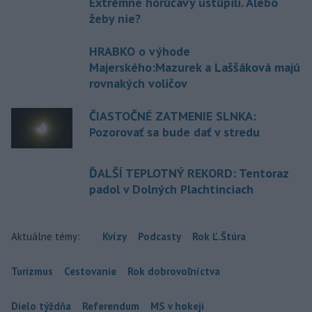
Extrémne horúčavy ustúpili. Alebo
žeby nie?
HRABKO o výhode
Majerského:Mazurek a Laššáková majú
rovnakých voličov
ČIASTOČNÉ ZATMENIE SLNKA:
Pozorovať sa bude dať v stredu
ĎALŠÍ TEPLOTNÝ REKORD: Tentoraz
padol v Dolných Plachtinciach
Aktuálne témy:
Kvízy
Podcasty
Rok Ľ.Štúra
Turizmus
Cestovanie
Rok dobrovoľníctva
Dielo týždňa
Referendum
MS v hokeji