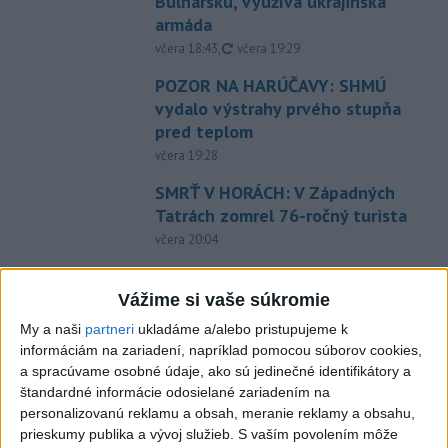
Bulharsku, využíva ukrajinská
armáda
aktualizované
včera 18:43
,
včera 19:29
POZOR NA HARÚČAVY: SHMÚ
vydalo výstrahy prvého stupňa
pred teplom
včera 19:28
SMRŤ V HORÁCH: V Západných
Tatrách zomrel 76-ročný turista
včera 20:04
ZÁCHRANÁRI V AKCII: Pomáhali
dvom poľským turistkám, obe
Vážime si vaše súkromie
utrpeli úrazy
My a naši
partneri
ukladáme a/alebo pristupujeme k
včera 18:39
informáciám na zariadení, napríklad pomocou súborov cookies,
a spracúvame osobné údaje, ako sú jedinečné identifikátory a
NEŠŤASTNÝ PÁD:Záchranári
štandardné informácie odosielané zariadením na
pomáhali 25-ročnej žene,
personalizovanú reklamu a obsah, meranie reklamy a obsahu,
skončila v nemocnici
prieskumy publika a vývoj služieb.
S vaším povolením môže