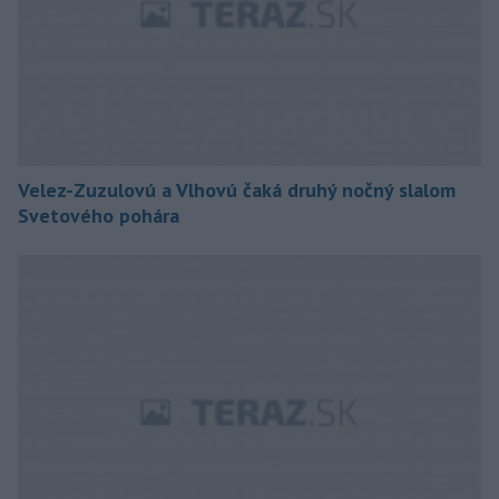
Velez-Zuzulovú a Vlhovú čaká druhý nočný slalom
Svetového pohára