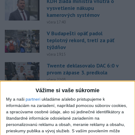
KDH žiada ministra vnútra o
vysvetlenie nákupu
kamerových systémov
včera 17:40
V Budapešti opäť padol
teplotný rekord, tretí za päť
týždňov
včera 19:15
Twente deklasovalo DAC 6:0 v
prvom zápase 3. predkola
včera 22:03
Vážime si vaše súkromie
Slovenskí hádzanári zdolali
My a naši
partneri
ukladáme a/alebo pristupujeme k
Taliansko 38:37
informáciám na zariadení, napríklad pomocou súborov cookies,
aktualizované
včera 16:28
,
včera 19:55
a spracúvame osobné údaje, ako sú jedinečné identifikátory a
štandardné informácie odosielané zariadením na
Práve teraz
personalizovanú reklamu a obsah, meranie reklamy a obsahu,
prieskumy publika a vývoj služieb.
S vaším povolením môže
-
Pri pobreží Ománu hrozí ekologická katastrofa pre únik
21:58