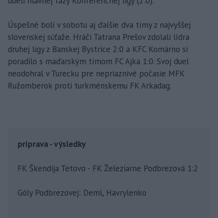
dueli hlavnej fázy Konferenčnej ligy (2:0).
Úspešné boli v sobotu aj ďalšie dva tímy z najvyššej
slovenskej súťaže. Hráči Tatrana Prešov zdolali lídra
druhej ligy z Banskej Bystrice 2:0 a KFC Komárno si
poradilo s maďarským tímom FC Ajka 1:0. Svoj duel
neodohral v Turecku pre nepriaznivé počasie MFK
Ružomberok proti turkménskemu FK Arkadag.
príprava - výsledky
FK Škendija Tetovo - FK Železiarne Podbrezová 1:2
Góly Podbrezovej: Deml, Havrylenko