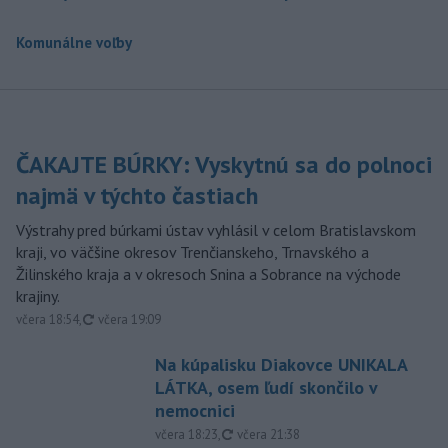
Komunálne voľby
ČAKAJTE BÚRKY: Vyskytnú sa do polnoci
najmä v týchto častiach
Výstrahy pred búrkami ústav vyhlásil v celom Bratislavskom
kraji, vo väčšine okresov Trenčianskeho, Trnavského a
Žilinského kraja a v okresoch Snina a Sobrance na východe
krajiny.
aktualizované
včera 18:54
,
včera 19:09
Na kúpalisku Diakovce UNIKALA
LÁTKA, osem ľudí skončilo v
nemocnici
aktualizované
včera 18:23
,
včera 21:38