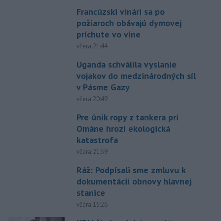
Francúzski vinári sa po
požiaroch obávajú dymovej
príchute vo víne
včera 21:44
Uganda schválila vyslanie
vojakov do medzinárodných síl
v Pásme Gazy
včera 20:49
Pre únik ropy z tankera pri
Ománe hrozí ekologická
katastrofa
včera 21:59
Ráž: Podpísali sme zmluvu k
dokumentácii obnovy hlavnej
stanice
včera 15:26