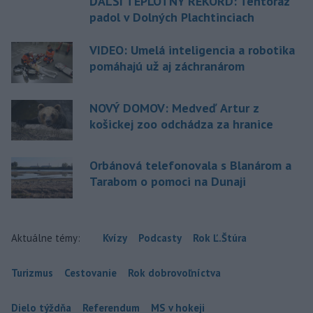
ĎALŠÍ TEPLOTNÝ REKORD: Tentoraz
padol v Dolných Plachtinciach
VIDEO: Umelá inteligencia a robotika
pomáhajú už aj záchranárom
NOVÝ DOMOV: Medveď Artur z
košickej zoo odchádza za hranice
Orbánová telefonovala s Blanárom a
Tarabom o pomoci na Dunaji
Aktuálne témy:
Kvízy
Podcasty
Rok Ľ.Štúra
Turizmus
Cestovanie
Rok dobrovoľníctva
Dielo týždňa
Referendum
MS v hokeji