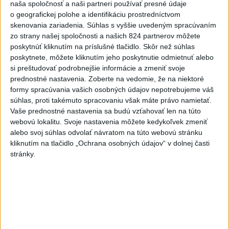
naša spoločnosť a naši partneri používať presné údaje
čoraz
väčšieho množstva ropy z tankera, ktorý narazil na plytčinu v
o geografickej polohe a identifikáciu prostredníctvom
blízkosti prírodnej rezervácie.
skenovania zariadenia. Súhlas s vyššie uvedeným spracúvaním
zo strany našej spoločnosti a našich 824 partnerov môžete
Viac
poskytnúť kliknutím na príslušné tlačidlo. Skôr než súhlas
Videá a prenosy TASR TV
poskytnete, môžete kliknutím jeho poskytnutie odmietnuť alebo
si preštudovať podrobnejšie informácie a zmeniť svoje
Deväť Slovákov zabojuje na ME v Paríži
prednostné nastavenia.
Zoberte na vedomie, že na niektoré
o čo najlepšie výsledky
formy spracúvania vašich osobných údajov nepotrebujeme váš
súhlas, proti takémuto spracovaniu však máte právo namietať.
Vaše prednostné nastavenia sa budú vzťahovať len na túto
Viac
webovú lokalitu. Svoje nastavenia môžete kedykoľvek zmeniť
Najčítanejšie
alebo svoj súhlas odvolať návratom na túto webovú stránku
kliknutím na tlačidlo „Ochrana osobných údajov“ v dolnej časti
6h
24h
7d
stránky.
ÚPLNÉ ZATMENIE SLNKA: Časť Európy
1
zahalí tma, hrozia dôsledky
2
Kruhová križovatka v Poprade v smere z Hozelca bude
hotová budúci rok