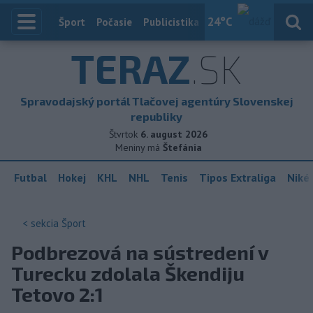
24
°C
Index
Šport
Počasie
Publicistika
Slovensko
Zahranič
TERAZ
.SK
Spravodajský portál Tlačovej agentúry Slovenskej
republiky
Štvrtok
6. august 2026
Meniny má
Štefánia
Futbal
Hokej
KHL
NHL
Tenis
Tipos Extraliga
Niké 
< sekcia
Šport
Podbrezová na sústredení v
Turecku zdolala Škendiju
Tetovo 2:1