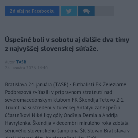
Zdieľaj na Facebooku
Úspešné boli v sobotu aj ďalšie dva tímy
z najvyššej slovenskej súťaže.
Autor
TASR
24. januára 2026 16:40
Bratislava 24. januára (TASR) - Futbalisti FK Železiarne
Podbrezová zvíťazili v prípravnom stretnutí nad
severomacedónskym klubom FK Škendija Tetovo 2:1.
Triumf na sústredení v tureckej Antalyii zabezpečili
účastníkovi Niké ligy góly Ondřeja Demla a Andrija
Havrylenka. Škendija v decembri minulého roka zdolala
sériového slovenského šampióna ŠK Slovan Bratislava v