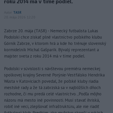
roku 2014 má v tíme podiel.
Autor
TASR
20. mája 2026 12:20
Zabrze 20. mája (TASR) - Nemecký futbalista Lukas
Podolski chce získať plné vlastníctvo poľského klubu
Górnik Zabrze, v ktorom hrá a kde ho trénuje slovenský
kormidelník Michal Gašparík. Bývalý reprezentant a
majster sveta z roku 2014 má v tíme podiel.
Podolski v súvislosti s návštevou premiéra nemeckej
spolkovej krajiny Severné Porýnie-Vestfálsko Hendrika
Wüsta v Katoviciach povedal, že poľské kluby riadia
mestské rady a že tá zabrzská sa v najbližších dňoch
rozhodne, či mu predá celé vlastníctvo. „Podľa môjho
názoru má mesto iné povinnosti. Musí stavať ihriská,
robiť iné veci, zlepšovať infraštruktúru, ale nie riadiť
futbalový klub. Predtým, ako mužstvo skončí v rukách