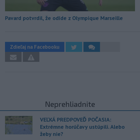
Pavard potvrdil, že odíde z Olympique Marseille
Zdieľaj na Facebooku
Neprehliadnite
VEĽKÁ PREDPOVEĎ POČASIA:
Extrémne horúčavy ustúpili. Alebo
žeby nie?