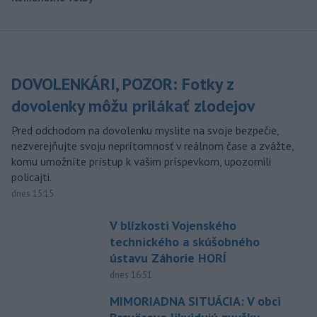
DOVOLENKÁRI, POZOR: Fotky z
dovolenky môžu prilákať zlodejov
Pred odchodom na dovolenku myslite na svoje bezpečie,
nezverejňujte svoju neprítomnosť v reálnom čase a zvážte,
komu umožníte prístup k vašim príspevkom, upozornili
policajti.
dnes 15:15
V blízkosti Vojenského
technického a skúšobného
ústavu Záhorie HORÍ
dnes 16:51
MIMORIADNA SITUÁCIA: V obci