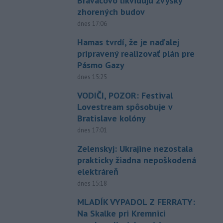
Braväcovo likvidujú zvyšky
zhorených budov
dnes 17:06
Hamas tvrdí, že je naďalej
pripravený realizovať plán pre
Pásmo Gazy
dnes 15:25
VODIČI, POZOR: Festival
Lovestream spôsobuje v
Bratislave kolóny
dnes 17:01
Zelenskyj: Ukrajine nezostala
prakticky žiadna nepoškodená
elektráreň
dnes 15:18
MLADÍK VYPADOL Z FERRATY:
Na Skalke pri Kremnici