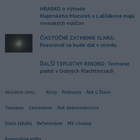
HRABKO o výhode
Majerského:Mazurek a Laššáková majú
rovnakých voličov
ČIASTOČNÉ ZATMENIE SLNKA:
Pozorovať sa bude dať v stredu
ĎALŠÍ TEPLOTNÝ REKORD: Tentoraz
padol v Dolných Plachtinciach
Aktuálne témy:
Kvízy
Podcasty
Rok Ľ.Štúra
Turizmus
Cestovanie
Rok dobrovoľníctva
Dielo týždňa
Referendum
MS v hokeji
Komunálne voľby