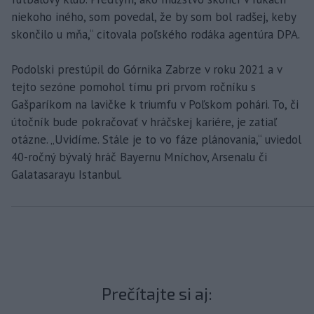
niekoho iného, som povedal, že by som bol radšej, keby
skončilo u mňa,“ citovala poľského rodáka agentúra DPA.
Podolski prestúpil do Górnika Zabrze v roku 2021 a v
tejto sezóne pomohol tímu pri prvom ročníku s
Gašparíkom na lavičke k triumfu v Poľskom pohári. To, či
útočník bude pokračovať v hráčskej kariére, je zatiaľ
otázne. „Uvidíme. Stále je to vo fáze plánovania,“ uviedol
40-ročný bývalý hráč Bayernu Mníchov, Arsenalu či
Galatasarayu Istanbul.
Prečítajte si aj: