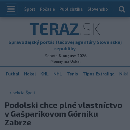
Index
Šport
Počasie
Publicistika
Slovensko
Zahranič
TERAZ
.SK
Spravodajský portál Tlačovej agentúry Slovenskej
republiky
Sobota
8. august 2026
Meniny má
Oskar
Futbal
Hokej
KHL
NHL
Tenis
Tipos Extraliga
Niké 
< sekcia
Šport
Podolski chce plné vlastníctvo
v Gašparíkovom Górniku
Zabrze