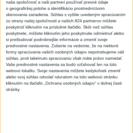
naša spoločnosť a naši partneri používať presné údaje
cesty a poranil si obe kolená.
o geografickej polohe a identifikáciu prostredníctvom
skenovania zariadenia. Súhlas s vyššie uvedeným spracúvaním
Viac
zo strany našej spoločnosti a našich 824 partnerov môžete
Videá a prenosy TASR TV
poskytnúť kliknutím na príslušné tlačidlo. Skôr než súhlas
poskytnete, môžete kliknutím jeho poskytnutie odmietnuť alebo
Deväť Slovákov zabojuje na ME v Paríži
si preštudovať podrobnejšie informácie a zmeniť svoje
o čo najlepšie výsledky
prednostné nastavenia.
Zoberte na vedomie, že na niektoré
formy spracúvania vašich osobných údajov nepotrebujeme váš
súhlas, proti takémuto spracovaniu však máte právo namietať.
Viac
Vaše prednostné nastavenia sa budú vzťahovať len na túto
Najčítanejšie
webovú lokalitu. Svoje nastavenia môžete kedykoľvek zmeniť
alebo svoj súhlas odvolať návratom na túto webovú stránku
6h
24h
7d
kliknutím na tlačidlo „Ochrana osobných údajov“ v dolnej časti
stránky.
Do Bulharska vnikol dron a vybuchol v
1
blízkosti hraníc s Rumunskom
2
ČIASTOČNÉ ZATMENIE SLNKA: Pozorovať sa bude dať v
stredu