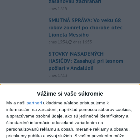
zasahovali záchranári
dnes 17:19
SMUTNÁ SPRÁVA: Vo veku 68
rokov zomrel po chorobe otec
Lionela Messiho
aktualizované
dnes 15:34
,
dnes 16:53
STOVKY NASADENÝCH
HASIČOV: Zasahujú pri lesnom
požiari v Andalúzii
dnes 17:13
POŽIAR VO VAŽCI: Zasahovali
profesionáli, zranila sa jedna
Vážime si vaše súkromie
osoba
My a naši
partneri
ukladáme a/alebo pristupujeme k
dnes 15:42
informáciám na zariadení, napríklad pomocou súborov cookies,
a spracúvame osobné údaje, ako sú jedinečné identifikátory a
Práve teraz
štandardné informácie odosielané zariadením na
personalizovanú reklamu a obsah, meranie reklamy a obsahu,
-
Na Skalke pri Kremnici pomáhali horskí záchranári v
17:17
prieskumy publika a vývoj služieb.
S vaším povolením môže
sobotu
20-ročnému poľskému lezcovi, ktorý vypadol z ferratovej