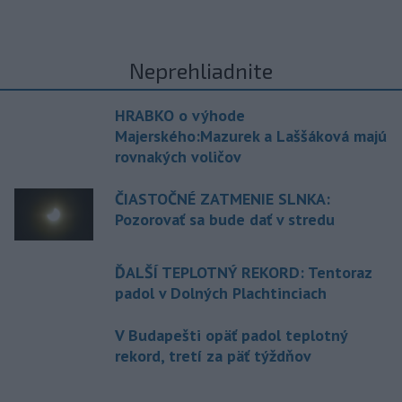
Neprehliadnite
HRABKO o výhode
Majerského:Mazurek a Laššáková majú
rovnakých voličov
ČIASTOČNÉ ZATMENIE SLNKA:
Pozorovať sa bude dať v stredu
ĎALŠÍ TEPLOTNÝ REKORD: Tentoraz
padol v Dolných Plachtinciach
V Budapešti opäť padol teplotný
rekord, tretí za päť týždňov