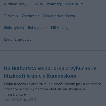
Aktuálne témy:
Kvízy
Podcasty
Rok Ľ.Štúra
Turizmus
Cestovanie
Rok dobrovoľníctva
Dielo týždňa
Referendum
MS v hokeji
Komunálne voľby
Do Bulharska vnikol dron a vybuchol v
blízkosti hraníc s Rumunskom
Podľa Radeva sa dron zrútil na slnečnicovom poli a pri tomto
incidente nedošlo k žiadnym obetiam ani škodám na
infraštruktúre.
aktualizované
dnes 12:45
,
dnes 13:45