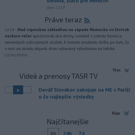
siedma, zlato pre Nemcov
dnes 12:19
Práve teraz
-
Nad vojenskou základňou na západe Nemecka vo štvrtok
14:19
neskoro večer
spozorovali dva drony, oznámil v sobotu hovorca
nemeckých ozbrojených zložiek. K tomuto incidentu došlo po tom, čo
v noci na stredu objavili dron vybavený výbušninou na letisku
Lipsko/Halle.
Viac
Videá a prenosy TASR TV
Deväť Slovákov zabojuje na ME v Paríži
o čo najlepšie výsledky
Viac
Najčítanejšie
6h
24h
7d