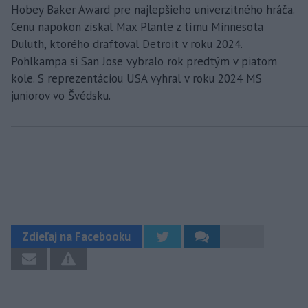
Hobey Baker Award pre najlepšieho univerzitného hráča.
Cenu napokon získal Max Plante z tímu Minnesota
Duluth, ktorého draftoval Detroit v roku 2024.
Pohlkampa si San Jose vybralo rok predtým v piatom
kole. S reprezentáciou USA vyhral v roku 2024 MS
juniorov vo Švédsku.
Zdieľaj na Facebooku