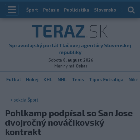
Index
Šport
Počasie
Publicistika
Slovensko
Zahranič
TERAZ
.SK
Spravodajský portál Tlačovej agentúry Slovenskej
republiky
Sobota
8. august 2026
Meniny má
Oskar
Futbal
Hokej
KHL
NHL
Tenis
Tipos Extraliga
Niké 
< sekcia
Šport
Pohlkamp podpísal so San Jose
dvojročný nováčikovský
kontrakt