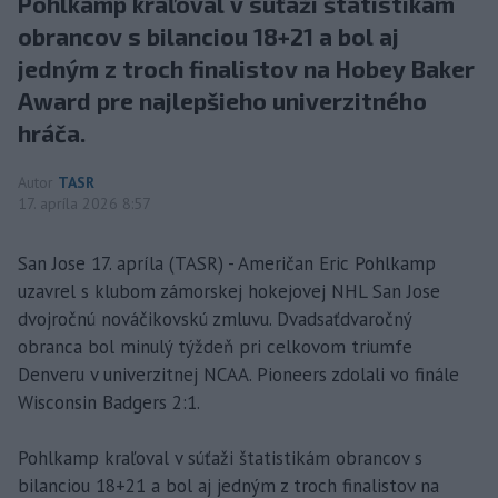
Pohlkamp kraľoval v súťaži štatistikám
obrancov s bilanciou 18+21 a bol aj
jedným z troch finalistov na Hobey Baker
Award pre najlepšieho univerzitného
hráča.
Autor
TASR
17. apríla 2026 8:57
San Jose 17. apríla (TASR) - Američan Eric Pohlkamp
uzavrel s klubom zámorskej hokejovej NHL San Jose
dvojročnú nováčikovskú zmluvu. Dvadsaťdvaročný
obranca bol minulý týždeň pri celkovom triumfe
Denveru v univerzitnej NCAA. Pioneers zdolali vo finále
Wisconsin Badgers 2:1.
Pohlkamp kraľoval v súťaži štatistikám obrancov s
bilanciou 18+21 a bol aj jedným z troch finalistov na