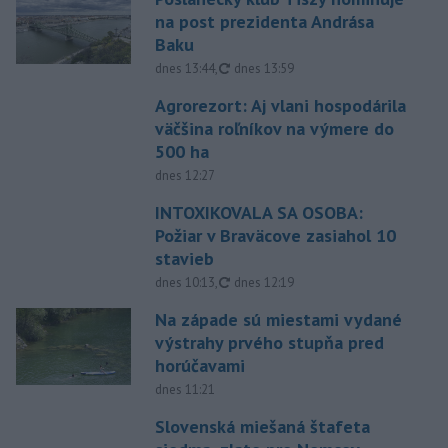
na post prezidenta Andrása
Baku
aktualizované
dnes 13:44
,
dnes 13:59
Agrorezort: Aj vlani hospodárila
väčšina roľníkov na výmere do
500 ha
dnes 12:27
INTOXIKOVALA SA OSOBA:
Požiar v Braväcove zasiahol 10
stavieb
aktualizované
dnes 10:13
,
dnes 12:19
Na západe sú miestami vydané
výstrahy prvého stupňa pred
horúčavami
dnes 11:21
Slovenská miešaná štafeta