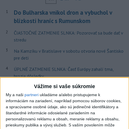
Do Bulharska vnikol dron a vybuchol v
1
blízkosti hraníc s Rumunskom
2
ČIASTOČNÉ ZATMENIE SLNKA: Pozorovať sa bude dať v
stredu
3
Na Kamzíku v Bratislave v sobotu otvoria nové Šantisko
pre deti
4
ÚPLNÉ ZATMENIE SLNKA: Časť Európy zahalí tma,
hrozia dôsledky
Vážime si vaše súkromie
5
V časti Košice-Krásna otvorili park pomenovaný po
kňazovi Semivanovi
My a naši
partneri
ukladáme a/alebo pristupujeme k
informáciám na zariadení, napríklad pomocou súborov cookies,
6
Pekárka zachránila život svojim zákazníkom, ktorí sa pár
a spracúvame osobné údaje, ako sú jedinečné identifikátory a
dní neukázali
štandardné informácie odosielané zariadením na
personalizovanú reklamu a obsah, meranie reklamy a obsahu,
7
INTOXIKOVALA SA OSOBA: Požiar v Braväcove zasiahol
prieskumy publika a vývoj služieb.
S vaším povolením môže