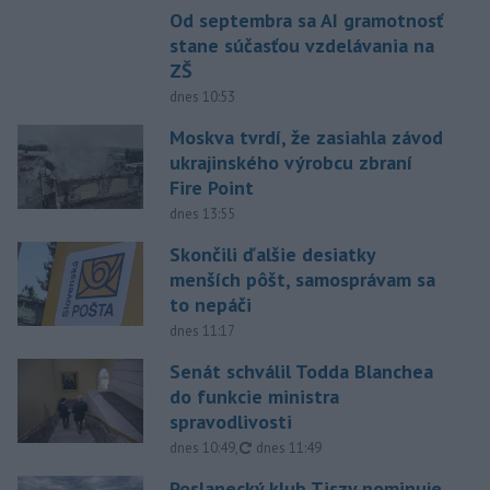
Od septembra sa AI gramotnosť
stane súčasťou vzdelávania na
ZŠ
dnes 10:53
Moskva tvrdí, že zasiahla závod
ukrajinského výrobcu zbraní
Fire Point
dnes 13:55
Skončili ďalšie desiatky
menších pôšt, samosprávam sa
to nepáči
dnes 11:17
Senát schválil Todda Blanchea
do funkcie ministra
spravodlivosti
aktualizované
dnes 10:49
,
dnes 11:49
Poslanecký klub Tiszy nominuje