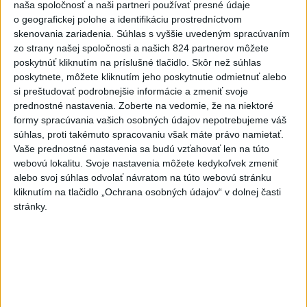
10 stavieb
naša spoločnosť a naši partneri používať presné údaje
o geografickej polohe a identifikáciu prostredníctvom
skenovania zariadenia. Súhlas s vyššie uvedeným spracúvaním
Najnovšie správy na Teraz.sk
zo strany našej spoločnosti a našich 824 partnerov môžete
poskytnúť kliknutím na príslušné tlačidlo. Skôr než súhlas
Vyhlásenia
poskytnete, môžete kliknutím jeho poskytnutie odmietnuť alebo
Priame prenosy z Národnej rady SR
si preštudovať podrobnejšie informácie a zmeniť svoje
prednostné nastavenia.
Zoberte na vedomie, že na niektoré
formy spracúvania vašich osobných údajov nepotrebujeme váš
súhlas, proti takémuto spracovaniu však máte právo namietať.
Vaše prednostné nastavenia sa budú vzťahovať len na túto
Politika na sociálnych sieťach
webovú lokalitu. Svoje nastavenia môžete kedykoľvek zmeniť
alebo svoj súhlas odvolať návratom na túto webovú stránku
kliknutím na tlačidlo „Ochrana osobných údajov“ v dolnej časti
Zobraziť viac
Info
stránky.
Najnovšie videá
Najsledovanejšie videá
T. Gašpar: PS žije z dotácií a kritiku
fondu nazýva úto...
dnes 11:57
|
Smer - SSD
|
2320
zobrazení