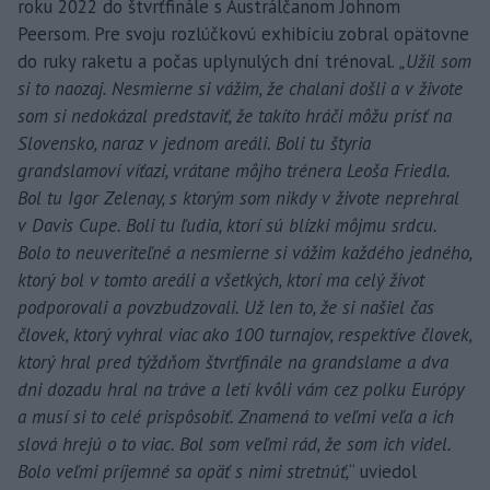
roku 2022 do štvrťfinále s Austrálčanom Johnom
Peersom. Pre svoju rozlúčkovú exhibíciu zobral opätovne
do ruky raketu a počas uplynulých dní trénoval.
„Užil som
si to naozaj. Nesmierne si vážim, že chalani došli a v živote
som si nedokázal predstaviť, že takíto hráči môžu prísť na
Slovensko, naraz v jednom areáli. Boli tu štyria
grandslamoví víťazi, vrátane môjho trénera Leoša Friedla.
Bol tu Igor Zelenay, s ktorým som nikdy v živote neprehral
v Davis Cupe. Boli tu ľudia, ktorí sú blízki môjmu srdcu.
Bolo to neuveriteľné a nesmierne si vážim každého jedného,
ktorý bol v tomto areáli a všetkých, ktorí ma celý život
podporovali a povzbudzovali. Už len to, že si našiel čas
človek, ktorý vyhral viac ako 100 turnajov, respektíve človek,
ktorý hral pred týždňom štvrťfinále na grandslame a dva
dni dozadu hral na tráve a letí kvôli vám cez polku Európy
a musí si to celé prispôsobiť. Znamená to veľmi veľa a ich
slová hrejú o to viac. Bol som veľmi rád, že som ich videl.
Bolo veľmi príjemné sa opäť s nimi stretnúť,
“ uviedol