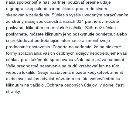
naša spoločnosť a naši partneri používať presné údaje
o geografickej polohe a identifikáciu prostredníctvom
Aktuálne témy:
Kvízy
Podcasty
Rok Ľ.Štúra
skenovania zariadenia. Súhlas s vyššie uvedeným spracúvaním
zo strany našej spoločnosti a našich 824 partnerov môžete
Turizmus
Cestovanie
Rok dobrovoľníctva
poskytnúť kliknutím na príslušné tlačidlo. Skôr než súhlas
poskytnete, môžete kliknutím jeho poskytnutie odmietnuť alebo
Dielo týždňa
Referendum
MS v hokeji
si preštudovať podrobnejšie informácie a zmeniť svoje
prednostné nastavenia.
Zoberte na vedomie, že na niektoré
formy spracúvania vašich osobných údajov nepotrebujeme váš
Komunálne voľby
súhlas, proti takémuto spracovaniu však máte právo namietať.
Vaše prednostné nastavenia sa budú vzťahovať len na túto
webovú lokalitu. Svoje nastavenia môžete kedykoľvek zmeniť
alebo svoj súhlas odvolať návratom na túto webovú stránku
kliknutím na tlačidlo „Ochrana osobných údajov“ v dolnej časti
stránky.