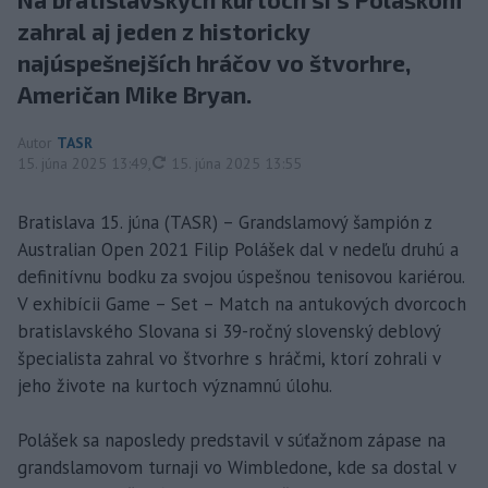
zahral aj jeden z historicky
najúspešnejších hráčov vo štvorhre,
Američan Mike Bryan.
Autor
TASR
aktualizované
15. júna 2025 13:49
,
15. júna 2025 13:55
Bratislava 15. júna (TASR) – Grandslamový šampión z
Australian Open 2021 Filip Polášek dal v nedeľu druhú a
definitívnu bodku za svojou úspešnou tenisovou kariérou.
V exhibícii Game – Set – Match na antukových dvorcoch
bratislavského Slovana si 39-ročný slovenský deblový
špecialista zahral vo štvorhre s hráčmi, ktorí zohrali v
jeho živote na kurtoch významnú úlohu.
Polášek sa naposledy predstavil v súťažnom zápase na
grandslamovom turnaji vo Wimbledone, kde sa dostal v