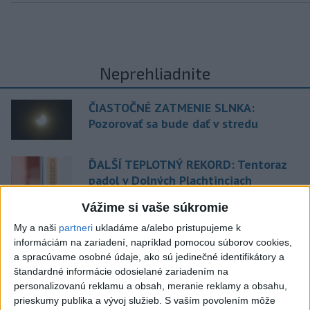
Neprehliadnite
ČIASTOČNÉ ZATMENIE SLNKA:
Pozorovať sa bude dať v stredu
ĎALŠÍ TEPLOTNÝ REKORD: Tentoraz
padol v Dolných Plachtinciach
Vážime si vaše súkromie
V Budapešti opäť padol teplotný
My a naši
partneri
ukladáme a/alebo pristupujeme k
rekord, tretí za päť týždňov
informáciám na zariadení, napríklad pomocou súborov cookies,
a spracúvame osobné údaje, ako sú jedinečné identifikátory a
VIDEO: Umelá inteligencia a robotika
štandardné informácie odosielané zariadením na
pomáhajú už aj záchranárom
personalizovanú reklamu a obsah, meranie reklamy a obsahu,
prieskumy publika a vývoj služieb.
S vaším povolením môže