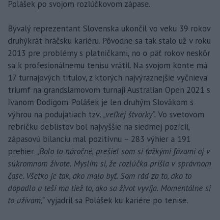
Polášek po svojom rozlúčkovom zápase.
Bývalý reprezentant Slovenska ukončil vo veku 39 rokov
druhýkrát hráčsku kariéru. Pôvodne sa tak stalo už v roku
2013 pre problémy s platničkami, no o päť rokov neskôr
sa k profesionálnemu tenisu vrátil. Na svojom konte má
17 turnajových titulov, z ktorých najvýraznejšie vyčnieva
triumf na grandslamovom turnaji Australian Open 2021 s
Ivanom Dodigom. Polášek je len druhým Slovákom s
výhrou na podujatiach tzv
. „veľkej štvorky“.
Vo svetovom
rebríčku deblistov bol najvyššie na siedmej pozícii,
zápasovú bilanciu mal pozitívnu – 283 výhier a 191
prehier. „
Bolo to náročné, prešiel som si ťažkými fázami aj v
súkromnom živote. Myslím si, že rozlúčka prišla v správnom
čase. Všetko je tak, ako malo byť. Som rád za to, ako to
dopadlo a teší ma tiež to, ako sa život vyvíja. Momentálne si
to užívam,“
vyjadril sa Polášek ku kariére po tenise.