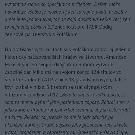
významnú stopu, so špeciálnym príbehom. Deťom môže
hovoriť, že všetko je možné, aj keď to nejde podľa predstáv
a nie je to jednoduché, tak sa dajú dosiahnuť veľké veci, keď
to najmenej očakávate,“
zhodnotil pre TASR Dodig
tenisové partnerstvo s Poláškom.
Na bratislavských kurtoch si s Poláškom zahral aj jeden z
historicky najúspešnejších hráčov vo štvorhre, Američan
Mike Bryan. So svojím dvojčaťom Bobom vytvorili
úspešný pár. Mike má na svojom konte 124 titulov vo
štvorhre z okruhu ATP, z nich 18 grandslamových, ďalšie
štyri získal v mixe. S bratom sa stal olympijským
víťazom v Londýne 2012.
„Bolo to super a veľká pocta, že
som tu mohol byť pri jeho poslednom zápase. Zohral som v
jeho kariére drobnú rolu, navrhol som mu, aby sa ešte vrátil
na kurty. Zvládol to, pretože to nie je jednoduché po
ukončení kariéry. Druhé dejstvo jeho pôsobenia mal skvelé,
vyhral grandslam a reprezentoval Slovensko v Davis Cupe.