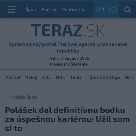
23
°C
Index
Šport
Počasie
Publicistika
Slovensko
Zahranič
TERAZ
.SK
Spravodajský portál Tlačovej agentúry Slovenskej
republiky
Piatok
7. august 2026
Meniny má
Štefánia
Futbal
Hokej
KHL
NHL
Tenis
Tipos Extraliga
Niké 
< sekcia
Šport
Polášek dal definitívnu bodku
za úspešnou kariérou: Užil som
si to