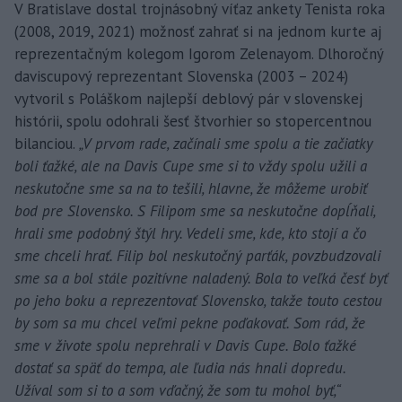
V Bratislave dostal trojnásobný víťaz ankety Tenista roka
(2008, 2019, 2021) možnosť zahrať si na jednom kurte aj
reprezentačným kolegom Igorom Zelenayom. Dlhoročný
daviscupový reprezentant Slovenska (2003 – 2024)
vytvoril s Poláškom najlepší deblový pár v slovenskej
histórii, spolu odohrali šesť štvorhier so stopercentnou
bilanciou.
„V prvom rade, začínali sme spolu a tie začiatky
boli ťažké, ale na Davis Cupe sme si to vždy spolu užili a
neskutočne sme sa na to tešili, hlavne, že môžeme urobiť
bod pre Slovensko. S Filipom sme sa neskutočne dopĺňali,
hrali sme podobný štýl hry. Vedeli sme, kde, kto stojí a čo
sme chceli hrať. Filip bol neskutočný parťák, povzbudzovali
sme sa a bol stále pozitívne naladený. Bola to veľká česť byť
po jeho boku a reprezentovať Slovensko, takže touto cestou
by som sa mu chcel veľmi pekne poďakovať. Som rád, že
sme v živote spolu neprehrali v Davis Cupe. Bolo ťažké
dostať sa späť do tempa, ale ľudia nás hnali dopredu.
Užíval som si to a som vďačný, že som tu mohol byť,“