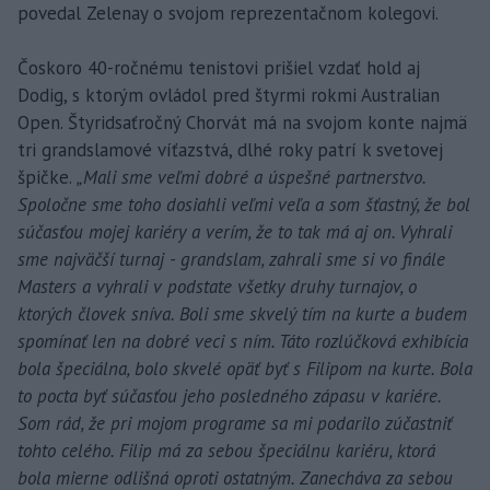
povedal Zelenay o svojom reprezentačnom kolegovi.
Čoskoro 40-ročnému tenistovi prišiel vzdať hold aj
Dodig, s ktorým ovládol pred štyrmi rokmi Australian
Open. Štyridsaťročný Chorvát má na svojom konte najmä
tri grandslamové víťazstvá, dlhé roky patrí k svetovej
špičke.
„Mali sme veľmi dobré a úspešné partnerstvo.
Spoločne sme toho dosiahli veľmi veľa a som šťastný, že bol
súčasťou mojej kariéry a verím, že to tak má aj on. Vyhrali
sme najväčší turnaj - grandslam, zahrali sme si vo finále
Masters a vyhrali v podstate všetky druhy turnajov, o
ktorých človek sníva. Boli sme skvelý tím na kurte a budem
spomínať len na dobré veci s ním. Táto rozlúčková exhibícia
bola špeciálna, bolo skvelé opäť byť s Filipom na kurte. Bola
to pocta byť súčasťou jeho posledného zápasu v kariére.
Som rád, že pri mojom programe sa mi podarilo zúčastniť
tohto celého. Filip má za sebou špeciálnu kariéru, ktorá
bola mierne odlišná oproti ostatným. Zanecháva za sebou