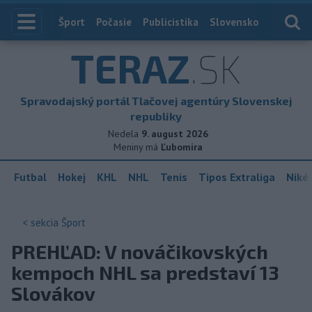
Index
Šport
Počasie
Publicistika
Slovensko
Zahranič
TERAZ
.SK
Spravodajský portál Tlačovej agentúry Slovenskej
republiky
Nedela
9. august 2026
Meniny má
Ľubomíra
Futbal
Hokej
KHL
NHL
Tenis
Tipos Extraliga
Niké 
< sekcia
Šport
PREHĽAD: V nováčikovských
kempoch NHL sa predstaví 13
Slovákov