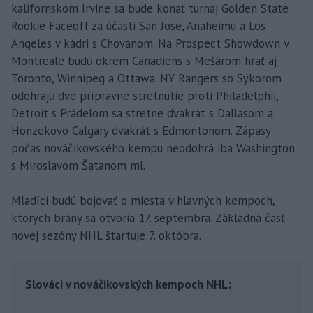
kalifornskom Irvine sa bude konať turnaj Golden State
Rookie Faceoff za účasti San Jose, Anaheimu a Los
Angeles v kádri s Chovanom. Na Prospect Showdown v
Montreale budú okrem Canadiens s Mešárom hrať aj
Toronto, Winnipeg a Ottawa. NY Rangers so Sýkorom
odohrajú dve prípravné stretnutie proti Philadelphii,
Detroit s Prádelom sa stretne dvakrát s Dallasom a
Honzekovo Calgary dvakrát s Edmontonom. Zápasy
počas nováčikovského kempu neodohrá iba Washington
s Miroslavom Šatanom ml.
Mladíci budú bojovať o miesta v hlavných kempoch,
ktorých brány sa otvoria 17. septembra. Základná časť
novej sezóny NHL štartuje 7. októbra.
Slováci v nováčikovských kempoch NHL: