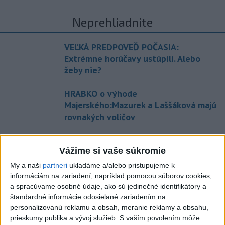
Neprehliadnite
VEĽKÁ PREDPOVEĎ POČASIA:
Extrémne horúčavy ustúpili. Alebo
žeby nie?
HRABKO o výhode
Majerského:Mazurek a Laššáková majú
rovnakých voličov
ČIASTOČNÉ ZATMENIE SLNKA:
Vážime si vaše súkromie
Pozorovať sa bude dať v stredu
My a naši
partneri
ukladáme a/alebo pristupujeme k
ĎALŠÍ TEPLOTNÝ REKORD: Tentoraz
informáciám na zariadení, napríklad pomocou súborov cookies,
padol v Dolných Plachtinciach
a spracúvame osobné údaje, ako sú jedinečné identifikátory a
štandardné informácie odosielané zariadením na
personalizovanú reklamu a obsah, meranie reklamy a obsahu,
prieskumy publika a vývoj služieb.
S vaším povolením môže
Aktuálne témy:
Kvízy
Podcasty
Rok Ľ.Štúra