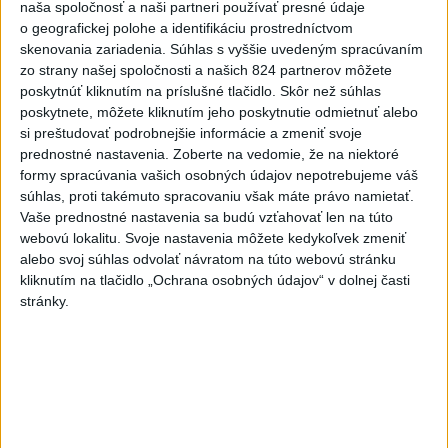
naša spoločnosť a naši partneri používať presné údaje
o geografickej polohe a identifikáciu prostredníctvom
Turizmus
Cestovanie
Rok dobrovoľníctva
skenovania zariadenia. Súhlas s vyššie uvedeným spracúvaním
zo strany našej spoločnosti a našich 824 partnerov môžete
Dielo týždňa
Referendum
MS v hokeji
poskytnúť kliknutím na príslušné tlačidlo. Skôr než súhlas
poskytnete, môžete kliknutím jeho poskytnutie odmietnuť alebo
si preštudovať podrobnejšie informácie a zmeniť svoje
Komunálne voľby
prednostné nastavenia.
Zoberte na vedomie, že na niektoré
formy spracúvania vašich osobných údajov nepotrebujeme váš
súhlas, proti takémuto spracovaniu však máte právo namietať.
Vaše prednostné nastavenia sa budú vzťahovať len na túto
webovú lokalitu. Svoje nastavenia môžete kedykoľvek zmeniť
J. Božik: Financovanie samospráv nie je
alebo svoj súhlas odvolať návratom na túto webovú stránku
kliknutím na tlačidlo „Ochrana osobných údajov“ v dolnej časti
ich jediný problém
stránky.
V relácii Štúdio TASR sa Oliver Remiaš o reforme samospráv
rozprával s predsedom Združenia miest a obcí Slovenska
Jozefom Božikom. Reláciu nájdete aj na YouTube a
podcastových platformách.
dnes 7:00