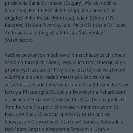
predstavia Samuel Honzek (Calgary), Maroš Jedlička
(Colorado), Martin Mišiak (Chicago), Ján Chovan (Los
Angeles), Filip Mešár (Montreal), Adam Sýkora (NY
Rangers), Dalibor Dvorský, Juraj Pekarčík (obaja St. Louis),
Andreas Straka (Vegas) a Miroslav Šatan mladší
(Washington).
Väčšina pozvaných mladíkov si v nadchádzajúcich dňoch
zahrá na turnajoch nádejí, resp. si ich tímy zmerajú sily v
prípravných zápasoch. Prvý turnaj štartuje už vo štvrtok
v Buffale a okrem nádejí miestnych Sabres sa ho
zúčastnia aj mladíci Bostonu, Columbusu (Chromiak), New
Jersey a Pittsburghu. St. Louis s Dvorským a Pekarčíkom
a Chicago s Mišiakom sa od piatka zúčastnia na podujatí
Tom Kurvers Prospect Showcase v minnesotskom St.
Paul, kde budú účinkovať aj hráči Wild. Na Rookie
Showcase v Denveri budú štartovať domáce Colorado s
Jedličkom, Vegas s Kmecom a Strakom a Utah. V