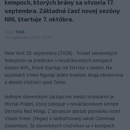
kempoch, ktorých brány sa otvoria 17.
septembra. Základná časť novej sezóny
NHL štartuje 7. októbra.
Autor
TASR
10. septembra 2025 12:39
New York 10. septembra (TASR) - Trinásť slovenských
hokejistov sa predstaví v nováčikovských kempoch
klubov NHL, ktoré štartujú od štvrtka v zámorí. Na
súpiskách tímov figurujú jeden brankár, dvaja obrancovia
a desiati útočníci spod Tatier.
Jediným slovenským zástupcom medzi brankármi je
Michal Prádel, ktorý zabojuje v nováčikovskom kempe
Detroitu Red Wings. Z obrancov dostali pozvánku Jozef
Viliam Kmec (Vegas) a nedraftovaný Jakub Chromiak
(Columbus). Zo slovenských útočníkov sa v kempoch