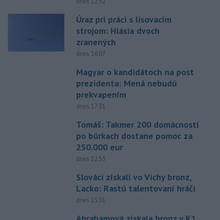
dnes 12:52
Úraz pri práci s lisovacím
strojom: Hlásia dvoch
zranených
dnes 16:07
Magyar o kandidátoch na post
prezidenta: Mená nebudú
prekvapením
dnes 17:31
Tomáš: Takmer 200 domácností
po búrkach dostane pomoc za
250.000 eur
dnes 12:53
Slováci získali vo Vichy bronz,
Lacko: Rastú talentovaní hráči
dnes 15:51
Abrahamová získala bronz v K1,