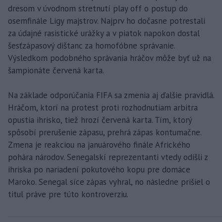
dresom v úvodnom stretnutí play off o postup do
osemfinále Ligy majstrov. Najprv ho dočasne potrestali
za údajné rasistické urážky a v piatok napokon dostal
šesťzápasový dištanc za homofóbne správanie.
Výsledkom podobného správania hráčov môže byť už na
šampionáte červená karta.
Na základe odporúčania FIFA sa zmenia aj ďalšie pravidlá.
Hráčom, ktorí na protest proti rozhodnutiam arbitra
opustia ihrisko, tiež hrozí červená karta. Tím, ktorý
spôsobí prerušenie zápasu, prehrá zápas kontumačne.
Zmena je reakciou na januárového finále Afrického
pohára národov. Senegalskí reprezentanti vtedy odišli z
ihriska po nariadení pokutového kopu pre domáce
Maroko. Senegal síce zápas vyhral, no následne prišiel o
titul práve pre túto kontroverziu.