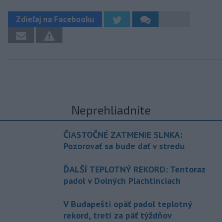
Zdieľaj na Facebooku
Neprehliadnite
ČIASTOČNÉ ZATMENIE SLNKA:
Pozorovať sa bude dať v stredu
ĎALŠÍ TEPLOTNÝ REKORD: Tentoraz
padol v Dolných Plachtinciach
V Budapešti opäť padol teplotný
rekord, tretí za päť týždňov