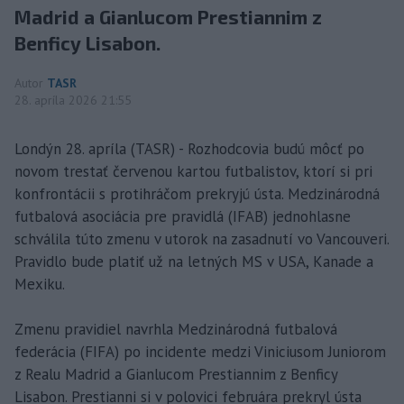
Madrid a Gianlucom Prestiannim z
Benficy Lisabon.
Autor
TASR
28. apríla 2026 21:55
Londýn 28. apríla (TASR) - Rozhodcovia budú môcť po
novom trestať červenou kartou futbalistov, ktorí si pri
konfrontácii s protihráčom prekryjú ústa. Medzinárodná
futbalová asociácia pre pravidlá (IFAB) jednohlasne
schválila túto zmenu v utorok na zasadnutí vo Vancouveri.
Pravidlo bude platiť už na letných MS v USA, Kanade a
Mexiku.
Zmenu pravidiel navrhla Medzinárodná futbalová
federácia (FIFA) po incidente medzi Viniciusom Juniorom
z Realu Madrid a Gianlucom Prestiannim z Benficy
Lisabon. Prestianni si v polovici februára prekryl ústa