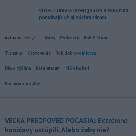
VIDEO: Umelá inteligencia a robotika
pomáhajú už aj záchranárom
Aktuálne témy:
Kvízy
Podcasty
Rok Ľ.Štúra
Turizmus
Cestovanie
Rok dobrovoľníctva
Dielo týždňa
Referendum
MS v hokeji
Komunálne voľby
VEĽKÁ PREDPOVEĎ POČASIA: Extrémne
horúčavy ustúpili. Alebo žeby nie?