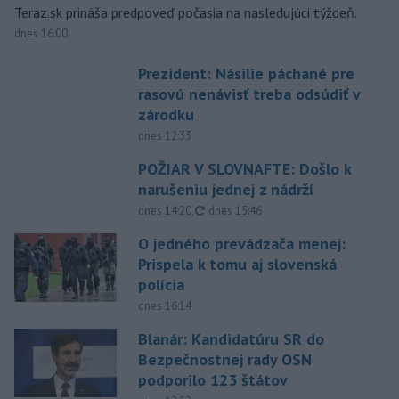
Teraz.sk prináša predpoveď počasia na nasledujúci týždeň.
dnes 16:00
Prezident: Násilie páchané pre
rasovú nenávisť treba odsúdiť v
zárodku
dnes 12:33
POŽIAR V SLOVNAFTE: Došlo k
narušeniu jednej z nádrží
aktualizované
dnes 14:20
,
dnes 15:46
O jedného prevádzača menej:
Prispela k tomu aj slovenská
polícia
dnes 16:14
Blanár: Kandidatúru SR do
Bezpečnostnej rady OSN
podporilo 123 štátov