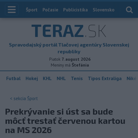
Index
Šport
Počasie
Publicistika
Slovensko
Zahranič
TERAZ
.SK
Spravodajský portál Tlačovej agentúry Slovenskej
republiky
Piatok
7. august 2026
Meniny má
Štefánia
Futbal
Hokej
KHL
NHL
Tenis
Tipos Extraliga
Niké 
< sekcia
Šport
Prekrývanie si úst sa bude
môcť trestať červenou kartou
na MS 2026