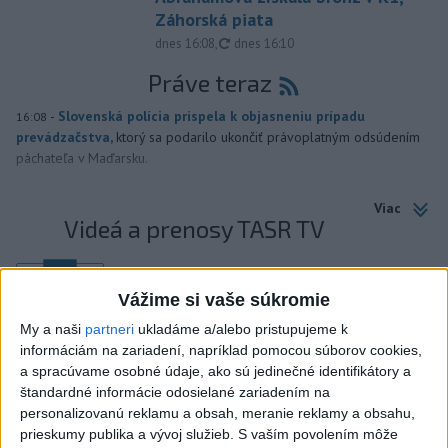
Záhorská piata
aktualizované
dnes 16:08
,
dnes 16:10
Práve teraz
-
Slovenská polícia prispela k objasneniu prípadu
16:08
prevádzačstva,
ktorý sa podarilo ukončiť právoplatným odsúdením
páchateľa v Maďarsku.
Viac
Videá a prenosy TASR TV
Deväť Slovákov zabojuje na ME v Paríži
o čo najlepšie výsledky
Vážime si vaše súkromie
My a naši
partneri
ukladáme a/alebo pristupujeme k
Viac
informáciám na zariadení, napríklad pomocou súborov cookies,
a spracúvame osobné údaje, ako sú jedinečné identifikátory a
Najčítanejšie
štandardné informácie odosielané zariadením na
personalizovanú reklamu a obsah, meranie reklamy a obsahu,
6h
24h
7d
prieskumy publika a vývoj služieb.
S vaším povolením môže