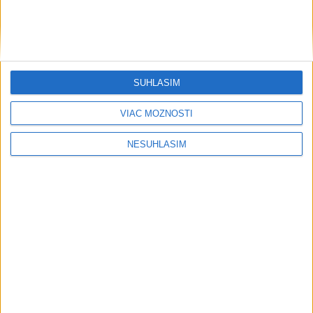
....
SÚHLASÍM
VIAC MOŽNOSTÍ
NESÚHLASÍM
....