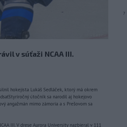
7
vil v súťaži NCAA III.
silnil hokejista Lukáš Sedláček, ktorý má okrem
dsaťštyriročný útočník sa narodil aj hokejovo
érový angažmán mimo zámoria a s Prešovom sa
NCAA III. V drese Aurora University nazbieral v 111