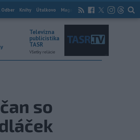
 Odber
Knihy
Útulkovo
Magazín
News Now
Archív
TASR
Televízna
publicistika
TASR
ky
Všetky relácie
ičan so
dláček