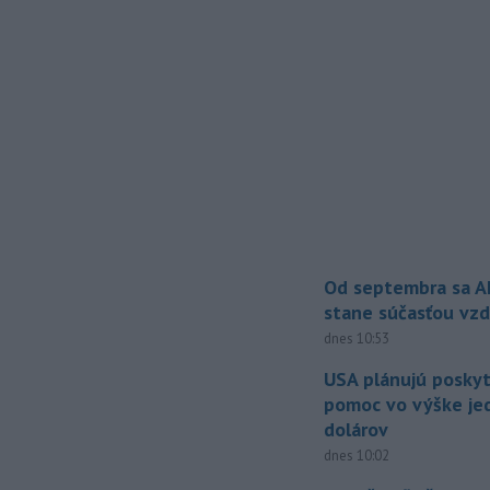
Od septembra sa A
stane súčasťou vzd
dnes 10:53
USA plánujú posky
pomoc vo výške jed
dolárov
dnes 10:02