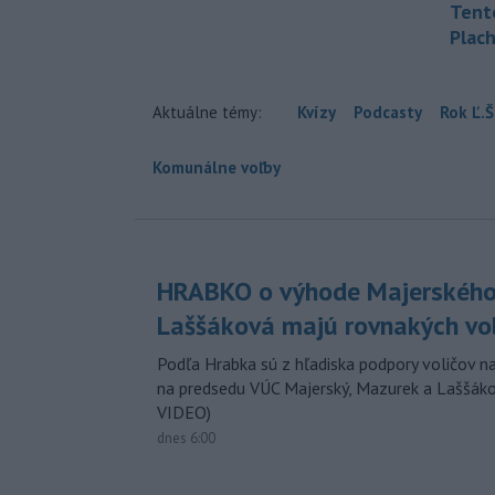
Tent
Plach
Aktuálne témy:
Kvízy
Podcasty
Rok Ľ.Š
Komunálne voľby
HRABKO o výhode Majerského
Laššáková majú rovnakých vo
Podľa Hrabka sú z hľadiska podpory voličov na
na predsedu VÚC Majerský, Mazurek a Laššák
VIDEO)
dnes 6:00