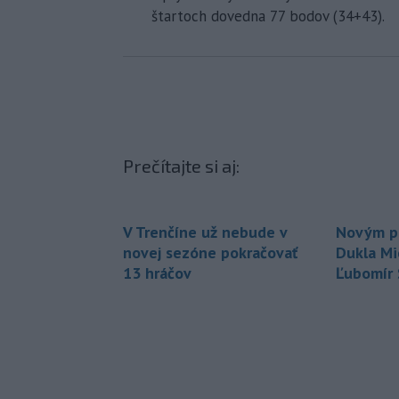
štartoch dovedna 77 bodov (34+43).
Prečítajte si aj:
V Trenčíne už nebude v
Novým p
novej sezóne pokračovať
Dukla Mi
13 hráčov
Ľubomír