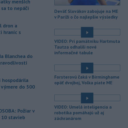
siatky menších
od apríla, keď americký prezident
 sa to nepáči
Deväť Slovákov zabojuje na ME
Donald Trump odvolal z funkcie Pam
v Paríži o čo najlepšie výsledky
Bondiovú.
l dron a
-
Americké ministerstvo
10:00
i hraníc s
zahraničných vecí v piatok
oznámilo, že vláda
prezidenta
VIDEO: Pri pamätníku Hartmuta
Donalda Trumpa plánuje Kolumbii
Tautza odhalili nové
poskytnúť miliardu dolárov na pomoc
informačné tabule
da Blanchea do
v oblasti bezpečnosti.
ravodlivosti
-
Slovenským firmám naďalej
09:40
é
chýbajú pracovníci s konkrétnymi
Forsterovú čaká v Birminghame
i hospodárila
zručnosťami
pričom digitalizácia,
opäť dvojboj, Volka piate ME
a výmere do 500
automatizácia a AI menia obsah
tradičných pozícií a vytvárajú nové
profesie. Účinným riešením na
prepojenie potrieb trhu práce s
VIDEO: Umelá inteligencia a
SOBA: Požiar v
pracovnou silou môže byť
robotika pomáhajú už aj
rekvalifikácia.
 10 stavieb
záchranárom
é
-
Úrady v tomto roku doposiaľ
09:09