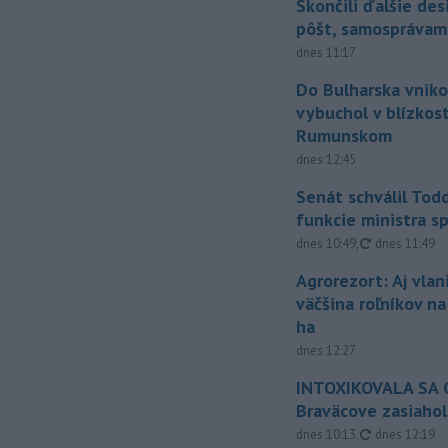
Skončili ďalšie de
pôšt, samosprávam
dnes 11:17
Do Bulharska vniko
vybuchol v blízkost
Rumunskom
dnes 12:45
Senát schválil Tod
funkcie ministra sp
aktualizovan
dnes 10:49
,
dnes 11:49
Agrorezort: Aj vlan
väčšina roľníkov n
ha
dnes 12:27
INTOXIKOVALA SA O
Braväcove zasiahol
aktualizovan
dnes 10:13
,
dnes 12:19