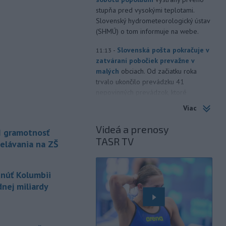
stupňa pred vysokými teplotami.
Slovenský hydrometeorologický ústav
(SHMÚ) o tom informuje na webe.
-
Slovenská pošta pokračuje v
11:13
zatváraní pobočiek prevažne v
malých
obciach. Od začiatku roka
trvalo ukončilo prevádzku 41
nepovinných prevádzok, ktoré
fungovali nad rámec poštovej licencie.
Viac
-
Nepálski záchranári
10:58
Videá a prenosy
I gramotnosť
spozorovali päť tiel na mieste, kde
TASR TV
minulý
rok zmizli piati horolezci,
elávania na ZŠ
uviedli v sobotu tamojšie orgány.
TASR o tom informuje podľa správy
tnúť Kolumbii
agentúry Reuters.
nej miliardy
-
Senát Spojených štátov v
10:47
sobotu schválil Todda Blanchea
ako ministra
spravodlivosti. Blanche
bol poverený vedením tohto rezortu