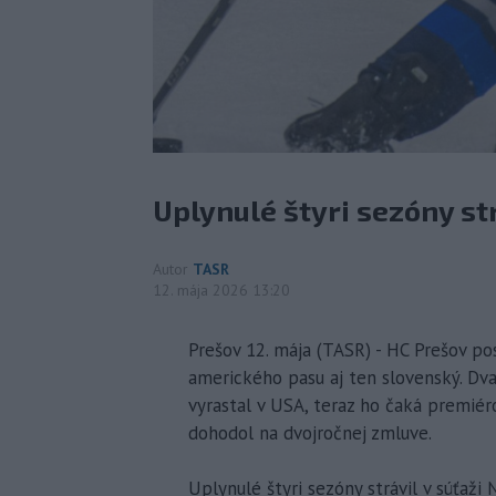
Uplynulé štyri sezóny strá
Autor
TASR
12. mája 2026 13:20
Prešov 12. mája (TASR) - HC Prešov po
amerického pasu aj ten slovenský. Dva
vyrastal v USA, teraz ho čaká premi
dohodol na dvojročnej zmluve.
Uplynulé štyri sezóny strávil v súťaži 