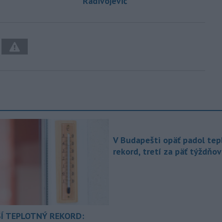
Radivojevič
V Budapešti opäť padol tep
rekord, tretí za päť týždňov
Í TEPLOTNÝ REKORD: