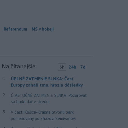
Referendum
MS v hokeji
Najčítanejšie
6h
24h
7d
ÚPLNÉ ZATMENIE SLNKA: Časť
1
Európy zahalí tma, hrozia dôsledky
2
ČIASTOČNÉ ZATMENIE SLNKA: Pozorovať
sa bude dať v stredu
3
V časti Košice-Krásna otvorili park
pomenovaný po kňazovi Semivanovi