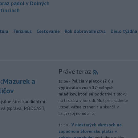
oraz padol v Dolných
tinciach
túra
Turizmus
Cestovanie
Rok dobrovoľníctva
Dielo týždňa
Práve teraz
:Mazurek a
-
Polícia v piatok (7. 8.)
12:36
vypátrala dvoch 17-ročných
ličov
mladíkov, ktorí sú
podozriví z útoku
na taxikára v Seredi. Muž pri incidente
jsilnejšími kandidátmi
utrpel vážne zranenia a skončil v
ová (správa, PODCAST,
trnavskej nemocnici.
-
V niektorých okresoch na
11:19
západnom Slovensku platia v
sobotu popoludní
výstrahy prvého