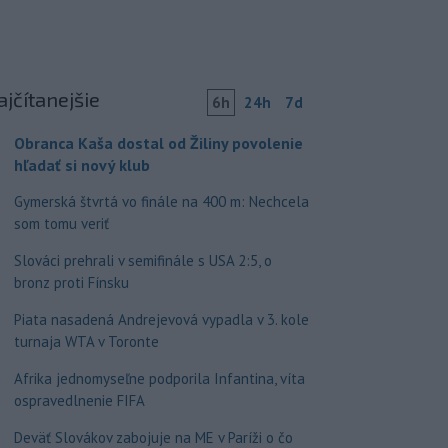
ajčítanejšie
6h
24h
7d
Obranca Kaša dostal od Žiliny povolenie
hľadať si nový klub
Gymerská štvrtá vo finále na 400 m: Nechcela
som tomu veriť
Slováci prehrali v semifinále s USA 2:5, o
bronz proti Fínsku
Piata nasadená Andrejevová vypadla v 3. kole
turnaja WTA v Toronte
Afrika jednomyseľne podporila Infantina, víta
ospravedlnenie FIFA
Deväť Slovákov zabojuje na ME v Paríži o čo