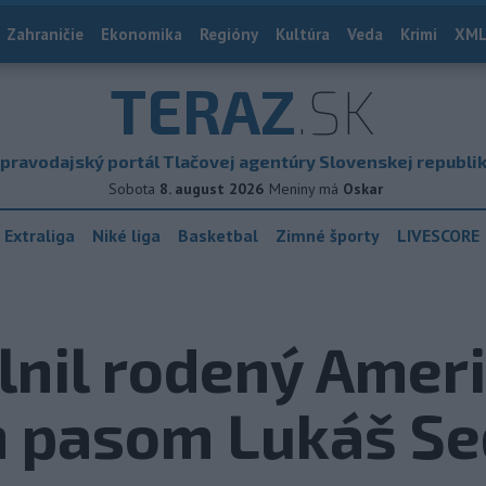
Zahraničie
Ekonomika
Regióny
Kultúra
Veda
Krimi
XML
TERAZ
.SK
pravodajský portál Tlačovej agentúry Slovenskej republi
Sobota
8. august 2026
Meniny má
Oskar
 Extraliga
Niké liga
Basketbal
Zimné športy
LIVESCORE
lnil rodený Amer
 pasom Lukáš Se