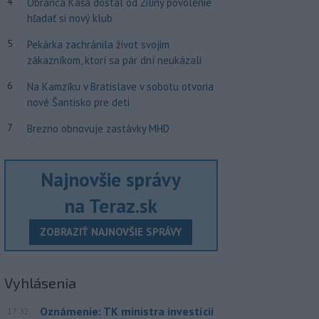
4
Obranca Kaša dostal od Žiliny povolenie
hľadať si nový klub
5
Pekárka zachránila život svojim
zákazníkom, ktorí sa pár dní neukázali
6
Na Kamzíku v Bratislave v sobotu otvoria
nové Šantisko pre deti
7
Brezno obnovuje zastávky MHD
Najnovšie správy
na Teraz.sk
ZOBRAZIŤ NAJNOVŠIE SPRÁVY
Vyhlásenia
Oznámenie: TK ministra investícií
17:32