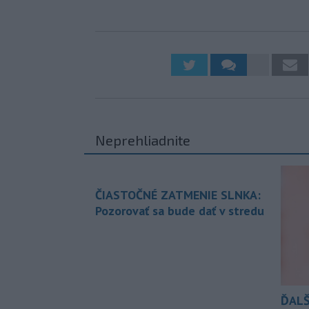
Neprehliadnite
ČIASTOČNÉ ZATMENIE SLNKA:
Pozorovať sa bude dať v stredu
ĎALŠ