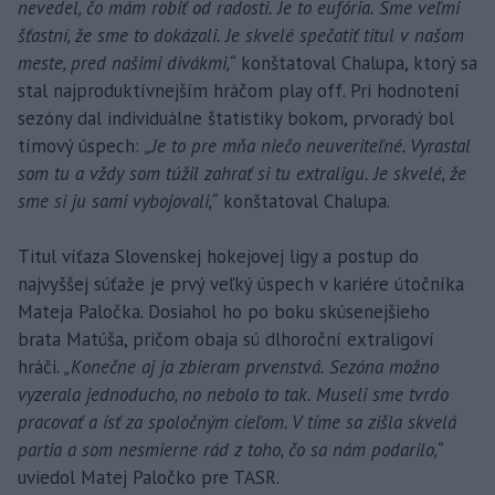
nevedel, čo mám robiť od radosti. Je to eufória. Sme veľmi
šťastní, že sme to dokázali. Je skvelé spečatiť titul v našom
meste, pred našimi divákmi,“
konštatoval Chalupa, ktorý sa
stal najproduktívnejším hráčom play off. Pri hodnotení
sezóny dal individuálne štatistiky bokom, prvoradý bol
tímový úspech:
„Je to pre mňa niečo neuveriteľné. Vyrastal
som tu a vždy som túžil zahrať si tu extraligu. Je skvelé, že
sme si ju sami vybojovali,“
konštatoval Chalupa.
Titul víťaza Slovenskej hokejovej ligy a postup do
najvyššej súťaže je prvý veľký úspech v kariére útočníka
Mateja Paločka. Dosiahol ho po boku skúsenejšieho
brata Matúša, pričom obaja sú dlhoroční extraligoví
hráči.
„Konečne aj ja zbieram prvenstvá. Sezóna možno
vyzerala jednoducho, no nebolo to tak. Museli sme tvrdo
pracovať a ísť za spoločným cieľom. V tíme sa zišla skvelá
partia a som nesmierne rád z toho, čo sa nám podarilo,“
uviedol Matej Paločko pre TASR.