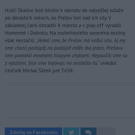
Hráči Skalice boli blízko k návratu do najvyššej súťaže
po deviatich rokoch, no Prešov bol nad ich sily. V
základnej časti obsadili 4. miesto a v play off vyradili
Humenné i Dubnicu. Na rozbehnutého suveréna sezóny
však nestačili.
„Vedeli sme, že Prešov má veľkú silu. Aj my
sme chceli postúpiť, no postúpiť môže iba jeden. Prešovu
sme pomohli mnohými hlúpymi chybami. Nepoučili sme sa
z vylúčení. Síce sme bojovali, no nestačilo to,“
uviedol
útočník Michal Šátek pre TASR.
Zdieľaj na Facebooku