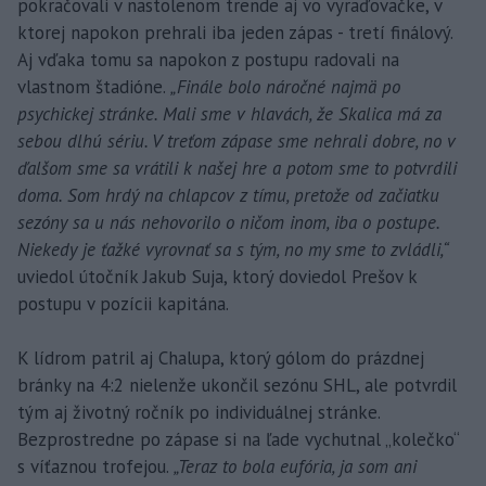
pokračovali v nastolenom trende aj vo vyraďovačke, v
ktorej napokon prehrali iba jeden zápas - tretí finálový.
Aj vďaka tomu sa napokon z postupu radovali na
vlastnom štadióne.
„Finále bolo náročné najmä po
psychickej stránke. Mali sme v hlavách, že Skalica má za
sebou dlhú sériu. V treťom zápase sme nehrali dobre, no v
ďalšom sme sa vrátili k našej hre a potom sme to potvrdili
doma. Som hrdý na chlapcov z tímu, pretože od začiatku
sezóny sa u nás nehovorilo o ničom inom, iba o postupe.
Niekedy je ťažké vyrovnať sa s tým, no my sme to zvládli,“
uviedol útočník Jakub Suja, ktorý doviedol Prešov k
postupu v pozícii kapitána.
K lídrom patril aj Chalupa, ktorý gólom do prázdnej
bránky na 4:2 nielenže ukončil sezónu SHL, ale potvrdil
tým aj životný ročník po individuálnej stránke.
Bezprostredne po zápase si na ľade vychutnal „kolečko“
s víťaznou trofejou.
„Teraz to bola eufória, ja som ani