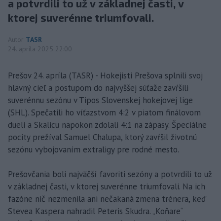
a potvrdili to už v základnej časti, v
ktorej suverénne triumfovali.
Autor
TASR
24. apríla 2025 22:00
Prešov 24. apríla (TASR) - Hokejisti Prešova splnili svoj
hlavný cieľ a postupom do najvyššej súťaže zavŕšili
suverénnu sezónu v Tipos Slovenskej hokejovej lige
(SHL). Spečatili ho víťazstvom 4:2 v piatom finálovom
dueli a Skalicu napokon zdolali 4:1 na zápasy. Špeciálne
pocity prežíval Samuel Chalupa, ktorý zavŕšil životnú
sezónu vybojovaním extraligy pre rodné mesto.
Prešovčania boli najväčší favoriti sezóny a potvrdili to už
v základnej časti, v ktorej suverénne triumfovali. Na ich
fazóne nič nezmenila ani nečakaná zmena trénera, keď
Stevea Kaspera nahradil Peteris Skudra. „Koňare“