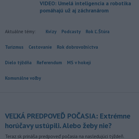
VIDEO: Umelá inteligencia a robotika
pomáhajú už aj záchranárom
Aktuálne témy:
Kvízy
Podcasty
Rok Ľ.Štúra
Turizmus
Cestovanie
Rok dobrovoľníctva
Dielo týždňa
Referendum
MS v hokeji
Komunálne voľby
VEĽKÁ PREDPOVEĎ POČASIA: Extrémne
horúčavy ustúpili. Alebo žeby nie?
Teraz.sk prináša predpoveď počasia na nasledujúci týždeň.