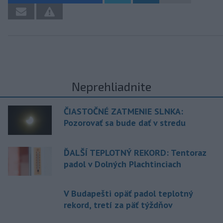
Neprehliadnite
ČIASTOČNÉ ZATMENIE SLNKA:
Pozorovať sa bude dať v stredu
ĎALŠÍ TEPLOTNÝ REKORD: Tentoraz
padol v Dolných Plachtinciach
V Budapešti opäť padol teplotný
rekord, tretí za päť týždňov