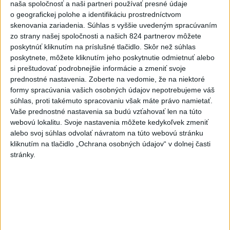
prípravnom dueli so Slovinkami
naša spoločnosť a naši partneri používať presné údaje
2:2
o geografickej polohe a identifikáciu prostredníctvom
skenovania zariadenia. Súhlas s vyššie uvedeným spracúvaním
dnes 17:13
zo strany našej spoločnosti a našich 824 partnerov môžete
Práve teraz
poskytnúť kliknutím na príslušné tlačidlo. Skôr než súhlas
poskytnete, môžete kliknutím jeho poskytnutie odmietnuť alebo
-
Slovenská polícia prispela k objasneniu prípadu
16:08
si preštudovať podrobnejšie informácie a zmeniť svoje
prevádzačstva,
ktorý sa podarilo ukončiť právoplatným odsúdením
prednostné nastavenia.
Zoberte na vedomie, že na niektoré
páchateľa v Maďarsku.
formy spracúvania vašich osobných údajov nepotrebujeme váš
súhlas, proti takémuto spracovaniu však máte právo namietať.
Viac
Vaše prednostné nastavenia sa budú vzťahovať len na túto
Videá a prenosy TASR TV
webovú lokalitu. Svoje nastavenia môžete kedykoľvek zmeniť
alebo svoj súhlas odvolať návratom na túto webovú stránku
Deväť Slovákov zabojuje na ME v Paríži
kliknutím na tlačidlo „Ochrana osobných údajov“ v dolnej časti
stránky.
o čo najlepšie výsledky
Viac
Najčítanejšie
6h
24h
7d