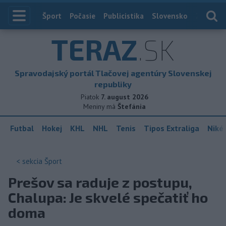
Index
Šport
Počasie
Publicistika
Slovensko
Zahranič
TERAZ
.SK
Spravodajský portál Tlačovej agentúry Slovenskej
republiky
Piatok
7. august 2026
Meniny má
Štefánia
Futbal
Hokej
KHL
NHL
Tenis
Tipos Extraliga
Niké 
< sekcia
Šport
Prešov sa raduje z postupu,
Chalupa: Je skvelé spečatiť ho
doma