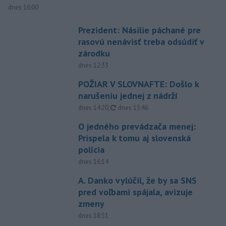
dnes 16:00
Prezident: Násilie páchané pre
rasovú nenávisť treba odsúdiť v
zárodku
dnes 12:33
POŽIAR V SLOVNAFTE: Došlo k
narušeniu jednej z nádrží
aktualizované
dnes 14:20
,
dnes 15:46
O jedného prevádzača menej:
Prispela k tomu aj slovenská
polícia
dnes 16:14
A. Danko vylúčil, že by sa SNS
pred voľbami spájala, avizuje
zmeny
dnes 18:51