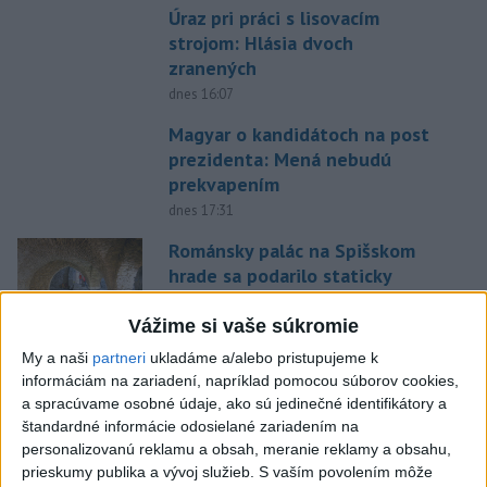
Úraz pri práci s lisovacím
strojom: Hlásia dvoch
zranených
dnes 16:07
Magyar o kandidátoch na post
prezidenta: Mená nebudú
prekvapením
dnes 17:31
Románsky palác na Spišskom
hrade sa podarilo staticky
zabezpečiť
Vážime si vaše súkromie
dnes 18:00
My a naši
partneri
ukladáme a/alebo pristupujeme k
Slováci získali vo Vichy bronz,
informáciám na zariadení, napríklad pomocou súborov cookies,
Lacko: Rastú talentovaní hráči
a spracúvame osobné údaje, ako sú jedinečné identifikátory a
dnes 15:51
štandardné informácie odosielané zariadením na
personalizovanú reklamu a obsah, meranie reklamy a obsahu,
Slovenky remizovali v druhom
prieskumy publika a vývoj služieb.
S vaším povolením môže