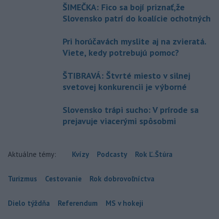
ŠIMEČKA: Fico sa bojí priznať,že
Slovensko patrí do koalície ochotných
Pri horúčavách myslite aj na zvieratá.
Viete, kedy potrebujú pomoc?
ŠTIBRAVÁ: Štvrté miesto v silnej
svetovej konkurencii je výborné
Slovensko trápi sucho: V prírode sa
prejavuje viacerými spôsobmi
Aktuálne témy:
Kvízy
Podcasty
Rok Ľ.Štúra
Turizmus
Cestovanie
Rok dobrovoľníctva
Dielo týždňa
Referendum
MS v hokeji