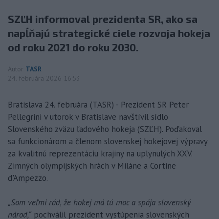
SZĽH informoval prezidenta SR, ako sa
napĺňajú strategické ciele rozvoja hokeja
od roku 2021 do roku 2030.
Autor
TASR
24. februára 2026 16:53
Bratislava 24. februára (TASR) - Prezident SR Peter
Pellegrini v utorok v Bratislave navštívil sídlo
Slovenského zväzu ľadového hokeja (SZĽH). Poďakoval
sa funkcionárom a členom slovenskej hokejovej výpravy
za kvalitnú reprezentáciu krajiny na uplynulých XXV.
Zimných olympijských hrách v Miláne a Cortine
d'Ampezzo.
„Som veľmi rád, že hokej má tú moc a spája slovenský
národ,“
pochválil prezident vystúpenia slovenských