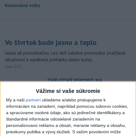
Komunálne voľby
Vo štvrtok bude jasno a teplo
Jasno až polooblačno, cez deň lokálne prechodne zväčšená
oblačnosť a ojedinele prehánky alebo búrky.
dnes 5:55
TEPLOTNÝ REKORD NA
SLOVENSKU: Padol v Kamenici
Vážime si vaše súkromie
nad Hronom
My a naši
partneri
ukladáme a/alebo pristupujeme k
aktualizované
včera 17:09
,
včera 18:42
informáciám na zariadení, napríklad pomocou súborov cookies,
SLOVENSKÍ POLICAJTI V
a spracúvame osobné údaje, ako sú jedinečné identifikátory a
CHORVÁTSKU: Pomáhali i pri
štandardné informácie odosielané zariadením na
personalizovanú reklamu a obsah, meranie reklamy a obsahu,
podvode s ubytovaním
prieskumy publika a vývoj služieb.
S vaším povolením môže
včera 19:21