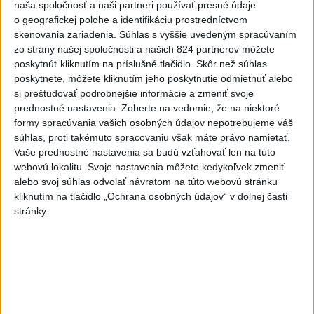
naša spoločnosť a naši partneri používať presné údaje
Dron s výbušninami na letisku
o geografickej polohe a identifikáciu prostredníctvom
skenovania zariadenia. Súhlas s vyššie uvedeným spracúvaním
Lipsko/Halle: Spustili
zo strany našej spoločnosti a našich 824 partnerov môžete
vyšetrovanie
poskytnúť kliknutím na príslušné tlačidlo. Skôr než súhlas
včera 21:29
poskytnete, môžete kliknutím jeho poskytnutie odmietnuť alebo
si preštudovať podrobnejšie informácie a zmeniť svoje
ZRÁŽKA VLAKU S AUTOM V
prednostné nastavenia.
Zoberte na vedomie, že na niektoré
LOZORNE: Rušňovodič jej už
formy spracúvania vašich osobných údajov nepotrebujeme váš
nedokázal zabrániť
súhlas, proti takémuto spracovaniu však máte právo namietať.
včera 20:05
Vaše prednostné nastavenia sa budú vzťahovať len na túto
webovú lokalitu. Svoje nastavenia môžete kedykoľvek zmeniť
Pri sobotňajšom výbuchu v
alebo svoj súhlas odvolať návratom na túto webovú stránku
Moskve údajne zahynul aj zať
kliknutím na tlačidlo „Ochrana osobných údajov“ v dolnej časti
generála Čajka
stránky.
včera 18:55
V Kolumbii zachránili mláďa
zatúlaného hrocha z
Escobarovho stáda
včera 19:32