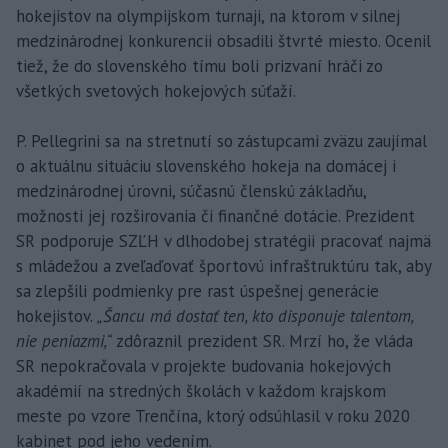
hokejistov na olympijskom turnaji, na ktorom v silnej
medzinárodnej konkurencii obsadili štvrté miesto. Ocenil
tiež, že do slovenského tímu boli prizvaní hráči zo
všetkých svetových hokejových súťaží.
P. Pellegrini sa na stretnutí so zástupcami zväzu zaujímal
o aktuálnu situáciu slovenského hokeja na domácej i
medzinárodnej úrovni, súčasnú členskú základňu,
možnosti jej rozširovania či finančné dotácie. Prezident
SR podporuje SZĽH v dlhodobej stratégii pracovať najmä
s mládežou a zveľaďovať športovú infraštruktúru tak, aby
sa zlepšili podmienky pre rast úspešnej generácie
hokejistov.
„Šancu má dostať ten, kto disponuje talentom,
nie peniazmi,“
zdôraznil prezident SR. Mrzí ho, že vláda
SR nepokračovala v projekte budovania hokejových
akadémií na stredných školách v každom krajskom
meste po vzore Trenčína, ktorý odsúhlasil v roku 2020
kabinet pod jeho vedením.