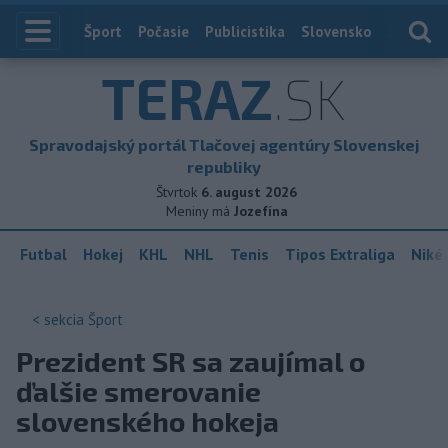
Index
Šport
Počasie
Publicistika
Slovensko
Zahranič
TERAZ
.SK
Spravodajský portál Tlačovej agentúry Slovenskej
republiky
Štvrtok
6. august 2026
Meniny má
Jozefína
Futbal
Hokej
KHL
NHL
Tenis
Tipos Extraliga
Niké 
< sekcia
Šport
Prezident SR sa zaujímal o
ďalšie smerovanie
slovenského hokeja