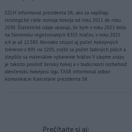
SZĽH informoval prezidenta SR, ako sa napĺňajú
strategické ciele rozvoja hokeja od roku 2021 do roku
2030. Štatistické údaje ukazujú, že kým v roku 2021 bolo
na Slovensku registrovaných 8355 hráčov, v roku 2025
ich je už 12.585. Rovnako stúpol aj počet hokejových
trénerov z 895 na 1205, zvýšil sa počet ľadových plôch a
zlepšilo sa materiálne vybavenie hráčov. V záujme zväzu
je takisto posilniť ženský hokej a v budúcnosti rozbehnúť
dievčenskú hokejovú ligu. TASR informoval odbor
komunikácie Kancelárie prezidenta SR.
Prečítajte si aj: